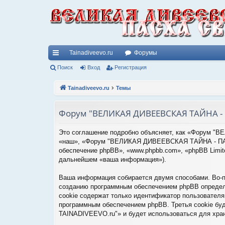
Tainadiveevo.ru
Форумы
с
Поиск
Вход
Регистрация
ы
Tainadiveevo.ru
Темы
лк
Форум "ВЕЛИКАЯ ДИВЕЕВСКАЯ ТАЙНА - П
и
Это соглашение подробно объясняет, как «Форум 
«наш», «Форум "ВЕЛИКАЯ ДИВЕЕВСКАЯ ТАЙНА - ПАСХА 
обеспечение phpBB», «www.phpbb.com», «phpBB Limi
дальнейшем «ваша информация»).
Ваша информация собирается двумя способами. Во
созданию программным обеспечением phpBB определё
cookie содержат только идентификатор пользователя 
программным обеспечением phpBB. Третья cookie 
TAINADIVEEVO.ru"» и будет использоваться для хра