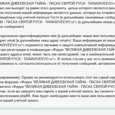
ЕЛИКАЯ ДИВЕЕВСКАЯ ТАЙНА - ПАСХА СВЯТОЙ РУСИ - TAINADIVEEVO.ru"»
о они выходят за рамки этого документа, целью которого является ра
м получения вашей информации являются данные, которые вы отправля
ещённые под учётной записью Гостя (в дальнейшем «анонимные сообщен
 ПАСХА СВЯТОЙ РУСИ - TAINADIVEEVO.ru"» (в дальнейшем «ваша учё
ши сообщения»).
, однозначно идентифицируемое имя (в дальнейшем «ваше имя пользова
адрес email (в дальнейшем «ваш адрес email»). Ваша информация из ва
VEEVO.ru"» охраняется законами о защите компьютерной информации
ая при регистрации в конференции «Форум "ВЕЛИКАЯ ДИВЕЕВСКАЯ ТАЙ
ашего адреса email, может быть как необходимой, так и необязательной
Й РУСИ - TAINADIVEEVO.ru"». В любом случае у вас есть возможнос
 возможность согласиться/отказаться от получения сообщений, автомат
рованием). Однако не рекомендуется использовать этот же самый паро
иси на форумах «Форум "ВЕЛИКАЯ ДИВЕЕВСКАЯ ТАЙНА - ПАСХА СВЯТОЙ 
дставители «Форум "ВЕЛИКАЯ ДИВЕЕВСКАЯ ТАЙНА - ПАСХА СВЯТОЙ РУСИ -
учае, если вы забудете ваш пароль к вашей учётной записи, вы сможет
еспечением phpBB. Вам будет необходимо ввести ваше имя пользовател
я вашей учётной записи.