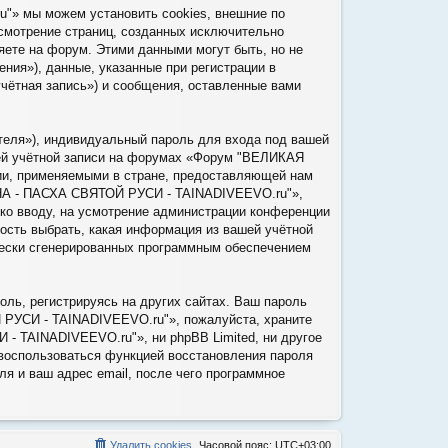
 мы можем установить cookies, внешние по
ссмотрение страниц, созданных исключительно
ете на форум. Этими данными могут быть, но не
ия»), данные, указанные при регистрации в
тная запись») и сообщения, оставленные вами
теля»), индивидуальный пароль для входа под вашей
шей учётной записи на форумах «Форум "ВЕЛИКАЯ
, применяемыми в стране, предоставляющей нам
НА - ПАСХА СВЯТОЙ РУСИ - TAINADIVEEVO.ru"»,
 ко вводу, на усмотрение администрации конференции
ть выбрать, какая информация из вашей учётной
ически сгенерированных программным обеспечением
ль, регистрируясь на других сайтах. Ваш пароль
РУСИ - TAINADIVEEVO.ru"», пожалуйста, храните
 TAINADIVEEVO.ru"», ни phpBB Limited, ни другое
е воспользоваться функцией восстановления пароля
я и ваш адрес email, после чего программное
Удалить cookies
Часовой пояс:
UTC+03:00