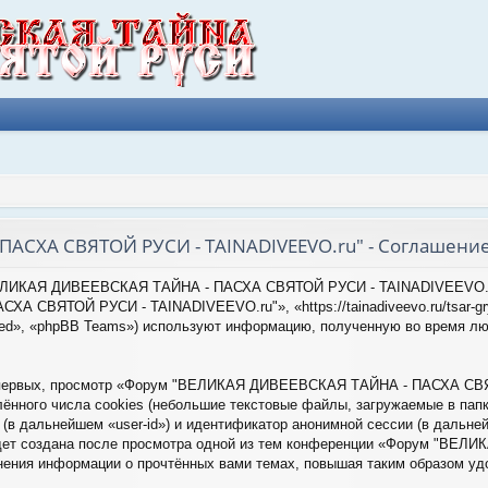
АСХА СВЯТОЙ РУСИ - TAINADIVEEVO.ru" - Соглашени
"ВЕЛИКАЯ ДИВЕЕВСКАЯ ТАЙНА - ПАСХА СВЯТОЙ РУСИ - TAINADIVEEVO.ru
СВЯТОЙ РУСИ - TAINADIVEEVO.ru"», «https://tainadiveevo.ru/tsar-gry
ted», «phpBB Teams») используют информацию, полученную во время люб
-первых, просмотр «Форум "ВЕЛИКАЯ ДИВЕЕВСКАЯ ТАЙНА - ПАСХА СВЯ
нного числа cookies (небольшие текстовые файлы, загружаемые в папк
(в дальнейшем «user-id») и идентификатор анонимной сессии (в дальней
будет создана после просмотра одной из тем конференции «Форум "В
нения информации о прочтённых вами темах, повышая таким образом уд