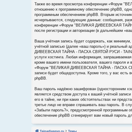
Также во время просмотра конференции «Форум "В
отношению к программному обеспечению phpBB, однак
программным обеспечением phpBB. Вторым источнико
исчерпываются, следующие данные: сообщения, разм
конференции «Форум "ВЕЛИКАЯ ДИВЕЕВСКАЯ ТАЙНА -
после регистрации и авторизации (в дальнейшем «ва
Ваша учётная запись будет содержать, как минимум
учётной записью (далее «ваш пароль») и реальный 
ДИВЕЕВСКАЯ ТАЙНА - ПАСХА СВЯТОЙ РУСИ - TAINADI
услуги хостинга. Любая информация, запрашиваем
кроме вашего имени пользователя, вашего пароля и в
«Форум "ВЕЛИКАЯ ДИВЕЕВСКАЯ ТАЙНА - ПАСХА СВЯТО
записи будет общедоступна. Кроме того, у вас есть
phpBB.
Ваш пароль надёжно зашифрован (односторонним хэши
является средством доступа к вашей учётной зап
его в тайне, ни при каких обстоятельствах ни пре
третье лицо не вправе спрашивать ваш пароль. В сл
«Забыли пароль?», предусмотренной программным об
обеспечение phpBB сгенерирует вам новый пароль дл
Tainadiveevo.ru
Темы