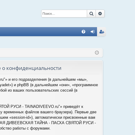
Поиск
Расширенный 
С
FA
хо
ег
Q
д
ис
тр
е о конфиденциальности
ац
ия
"» и его подразделения (в дальнейшем «мы»,
adet») и phpBB (в дальнейшем «они», «программное
ой из ваших пользовательских сессий (в
ТОЙ РУСИ - TAINADIVEEVO.ru"» приведёт к
у временных файлов вашего браузера). Первые две
шем «session-id»), автоматически присвоенные вам
ЕЛИКАЯ ДИВЕЕВСКАЯ ТАЙНА - ПАСХА СВЯТОЙ РУСИ -
обство работы с форумами.