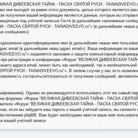
ЕЛИКАЯ ДИВЕЕВСКАЯ ТАЙНА - ПАСХА СВЯТОЙ РУСИ - TAINADIVEEVO.ru"»
о они выходят за рамки этого документа, целью которого является ра
м получения вашей информации являются данные, которые вы отправля
ещённые под учётной записью Гостя (в дальнейшем «анонимные сообщен
 ПАСХА СВЯТОЙ РУСИ - TAINADIVEEVO.ru"» (в дальнейшем «ваша учё
ши сообщения»).
, однозначно идентифицируемое имя (в дальнейшем «ваше имя пользова
адрес email (в дальнейшем «ваш адрес email»). Ваша информация из ва
VEEVO.ru"» охраняется законами о защите компьютерной информации
ая при регистрации в конференции «Форум "ВЕЛИКАЯ ДИВЕЕВСКАЯ ТАЙ
ашего адреса email, может быть как необходимой, так и необязательной
Й РУСИ - TAINADIVEEVO.ru"». В любом случае у вас есть возможнос
 возможность согласиться/отказаться от получения сообщений, автомат
рованием). Однако не рекомендуется использовать этот же самый паро
иси на форумах «Форум "ВЕЛИКАЯ ДИВЕЕВСКАЯ ТАЙНА - ПАСХА СВЯТОЙ 
дставители «Форум "ВЕЛИКАЯ ДИВЕЕВСКАЯ ТАЙНА - ПАСХА СВЯТОЙ РУСИ -
учае, если вы забудете ваш пароль к вашей учётной записи, вы сможет
еспечением phpBB. Вам будет необходимо ввести ваше имя пользовател
я вашей учётной записи.