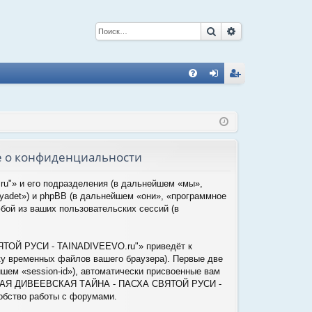
Поиск
Расширенный 
С
FA
хо
ег
Q
д
ис
тр
е о конфиденциальности
ац
ия
"» и его подразделения (в дальнейшем «мы»,
adet») и phpBB (в дальнейшем «они», «программное
ой из ваших пользовательских сессий (в
ТОЙ РУСИ - TAINADIVEEVO.ru"» приведёт к
у временных файлов вашего браузера). Первые две
шем «session-id»), автоматически присвоенные вам
ЕЛИКАЯ ДИВЕЕВСКАЯ ТАЙНА - ПАСХА СВЯТОЙ РУСИ -
обство работы с форумами.