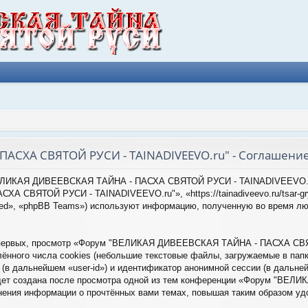
АСХА СВЯТОЙ РУСИ - TAINADIVEEVO.ru" - Соглашени
"ВЕЛИКАЯ ДИВЕЕВСКАЯ ТАЙНА - ПАСХА СВЯТОЙ РУСИ - TAINADIVEEVO.ru
СВЯТОЙ РУСИ - TAINADIVEEVO.ru"», «https://tainadiveevo.ru/tsar-gry
ted», «phpBB Teams») используют информацию, полученную во время люб
-первых, просмотр «Форум "ВЕЛИКАЯ ДИВЕЕВСКАЯ ТАЙНА - ПАСХА СВЯ
нного числа cookies (небольшие текстовые файлы, загружаемые в папк
(в дальнейшем «user-id») и идентификатор анонимной сессии (в дальней
будет создана после просмотра одной из тем конференции «Форум "В
нения информации о прочтённых вами темах, повышая таким образом уд