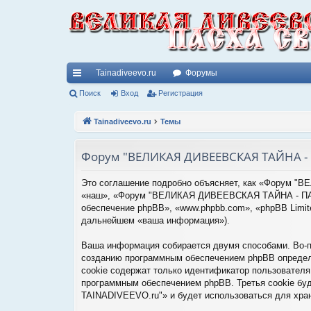
Tainadiveevo.ru
Форумы
с
Поиск
Вход
Регистрация
ы
Tainadiveevo.ru
Темы
лк
Форум "ВЕЛИКАЯ ДИВЕЕВСКАЯ ТАЙНА - П
и
Это соглашение подробно объясняет, как «Форум 
«наш», «Форум "ВЕЛИКАЯ ДИВЕЕВСКАЯ ТАЙНА - ПАСХА 
обеспечение phpBB», «www.phpbb.com», «phpBB Limi
дальнейшем «ваша информация»).
Ваша информация собирается двумя способами. Во
созданию программным обеспечением phpBB определё
cookie содержат только идентификатор пользователя 
программным обеспечением phpBB. Третья cookie 
TAINADIVEEVO.ru"» и будет использоваться для хра