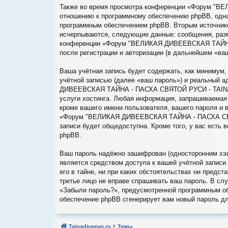
Также во время просмотра конференции «Форум "В
отношению к программному обеспечению phpBB, однак
программным обеспечением phpBB. Вторым источнико
исчерпываются, следующие данные: сообщения, разм
конференции «Форум "ВЕЛИКАЯ ДИВЕЕВСКАЯ ТАЙНА -
после регистрации и авторизации (в дальнейшем «ва
Ваша учётная запись будет содержать, как минимум
учётной записью (далее «ваш пароль») и реальный 
ДИВЕЕВСКАЯ ТАЙНА - ПАСХА СВЯТОЙ РУСИ - TAINADI
услуги хостинга. Любая информация, запрашиваем
кроме вашего имени пользователя, вашего пароля и в
«Форум "ВЕЛИКАЯ ДИВЕЕВСКАЯ ТАЙНА - ПАСХА СВЯТО
записи будет общедоступна. Кроме того, у вас есть
phpBB.
Ваш пароль надёжно зашифрован (односторонним хэши
является средством доступа к вашей учётной зап
его в тайне, ни при каких обстоятельствах ни пре
третье лицо не вправе спрашивать ваш пароль. В сл
«Забыли пароль?», предусмотренной программным об
обеспечение phpBB сгенерирует вам новый пароль дл
Tainadiveevo.ru
Темы