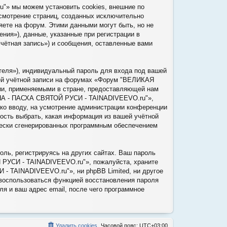
 мы можем установить cookies, внешние по
ссмотрение страниц, созданных исключительно
ете на форум. Этими данными могут быть, но не
ия»), данные, указанные при регистрации в
тная запись») и сообщения, оставленные вами
теля»), индивидуальный пароль для входа под вашей
шей учётной записи на форумах «Форум "ВЕЛИКАЯ
, применяемыми в стране, предоставляющей нам
НА - ПАСХА СВЯТОЙ РУСИ - TAINADIVEEVO.ru"»,
 ко вводу, на усмотрение администрации конференции
ть выбрать, какая информация из вашей учётной
ически сгенерированных программным обеспечением
ль, регистрируясь на других сайтах. Ваш пароль
РУСИ - TAINADIVEEVO.ru"», пожалуйста, храните
 TAINADIVEEVO.ru"», ни phpBB Limited, ни другое
е воспользоваться функцией восстановления пароля
я и ваш адрес email, после чего программное
Удалить cookies
Часовой пояс:
UTC+03:00