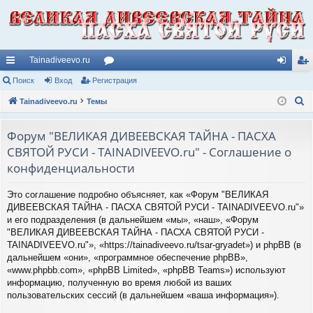
Tainadiveevo.ru
с
Поиск
Вход
Регистрация
ор
хо
ег
П
ы
Tainadiveevo.ru
Темы
ум
д
ис
о
лк
ы
тр
и
Форум "ВЕЛИКАЯ ДИВЕЕВСКАЯ ТАЙНА - ПАСХА
и
ац
с
СВЯТОЙ РУСИ - TAINADIVEEVO.ru" - Соглашение о
к
ия
конфиденциальности
Это соглашение подробно объясняет, как «Форум "ВЕЛИКАЯ
ДИВЕЕВСКАЯ ТАЙНА - ПАСХА СВЯТОЙ РУСИ - TAINADIVEEVO.ru"»
и его подразделения (в дальнейшем «мы», «наш», «Форум
"ВЕЛИКАЯ ДИВЕЕВСКАЯ ТАЙНА - ПАСХА СВЯТОЙ РУСИ -
TAINADIVEEVO.ru"», «https://tainadiveevo.ru/tsar-gryadet») и phpBB (в
дальнейшем «они», «программное обеспечение phpBB»,
«www.phpbb.com», «phpBB Limited», «phpBB Teams») используют
информацию, полученную во время любой из ваших
пользовательских сессий (в дальнейшем «ваша информация»).