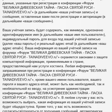
данные, указанные при регистрации в конференции «Форум
"ВЕЛИКАЯ ДИВЕЕВСКАЯ ТАЙНА - ПАСХА СВЯТОЙ РУСИ -
TAINADIVEEVO.ru"» (в дальнейшем «ваша учётная запись») и
сообщения, оставленные вами после регистрации и авторизации (в
дальнейшем «ваши сообщения»).
Ваша учётная запись будет содержать, как минимум, однозначно
идентифицируемое имя (в дальнейшем «ваше имя пользователя»),
индивидуальный пароль для входа под вашей учётной записью
(далее «ваш пароль») и реальный адрес email (в дальнейшем «ваш
адрес email»). Ваша информация из вашей учётной записи на
форумах «Форум "ВЕЛИКАЯ ДИВЕЕВСКАЯ ТАЙНА - ПАСХА
СВЯТОЙ РУСИ - TAINADIVEEVO.ru"» охраняется законами о защите
компьютерной информации, применяемыми в стране,
предоставляющей нам услуги хостинга. Любая информация,
запрашиваемая при регистрации в конференции «Форум "ВЕЛИКАЯ
ДИВЕЕВСКАЯ ТАЙНА - ПАСХА СВЯТОЙ РУСИ -
TAINADIVEEVO.ru"», кроме вашего имени пользователя, вашего
пароля и вашего адреса email, может быть как необходимой, так и
необязательной ко вводу, на усмотрение администрации
конференции «Форум "ВЕЛИКАЯ ДИВЕЕВСКАЯ ТАЙНА - ПАСХА
СВЯТОЙ РУСИ - TAINADIVEEVO.ru"». В любом случае у вас есть
возможность выбрать, какая информация из вашей учётной записи
будет общедоступна. Кроме того, у вас есть возможность
согласиться/отказаться от получения сообщений, автоматически