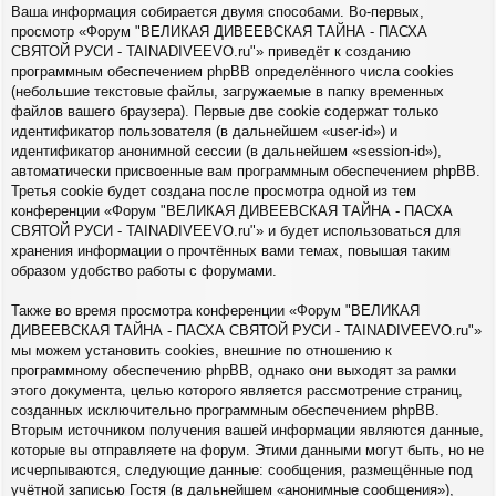
Ваша информация собирается двумя способами. Во-первых,
просмотр «Форум "ВЕЛИКАЯ ДИВЕЕВСКАЯ ТАЙНА - ПАСХА
СВЯТОЙ РУСИ - TAINADIVEEVO.ru"» приведёт к созданию
программным обеспечением phpBB определённого числа cookies
(небольшие текстовые файлы, загружаемые в папку временных
файлов вашего браузера). Первые две cookie содержат только
идентификатор пользователя (в дальнейшем «user-id») и
идентификатор анонимной сессии (в дальнейшем «session-id»),
автоматически присвоенные вам программным обеспечением phpBB.
Третья cookie будет создана после просмотра одной из тем
конференции «Форум "ВЕЛИКАЯ ДИВЕЕВСКАЯ ТАЙНА - ПАСХА
СВЯТОЙ РУСИ - TAINADIVEEVO.ru"» и будет использоваться для
хранения информации о прочтённых вами темах, повышая таким
образом удобство работы с форумами.
Также во время просмотра конференции «Форум "ВЕЛИКАЯ
ДИВЕЕВСКАЯ ТАЙНА - ПАСХА СВЯТОЙ РУСИ - TAINADIVEEVO.ru"»
мы можем установить cookies, внешние по отношению к
программному обеспечению phpBB, однако они выходят за рамки
этого документа, целью которого является рассмотрение страниц,
созданных исключительно программным обеспечением phpBB.
Вторым источником получения вашей информации являются данные,
которые вы отправляете на форум. Этими данными могут быть, но не
исчерпываются, следующие данные: сообщения, размещённые под
учётной записью Гостя (в дальнейшем «анонимные сообщения»),