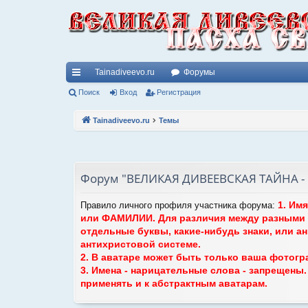
Tainadiveevo.ru
Форумы
с
Поиск
Вход
Регистрация
ы
Tainadiveevo.ru
Темы
лк
и
Форум "ВЕЛИКАЯ ДИВЕЕВСКАЯ ТАЙНА - П
1. Им
Правило личного профиля участника форума:
или ФАМИЛИИ. Для различия между разными 
отдельные буквы, какие-нибудь знаки, или а
антихристовой системе.
2. В аватаре может быть только ваша фотогр
3. Имена - нарицательные слова - запрещены
применять и к абстрактным аватарам.