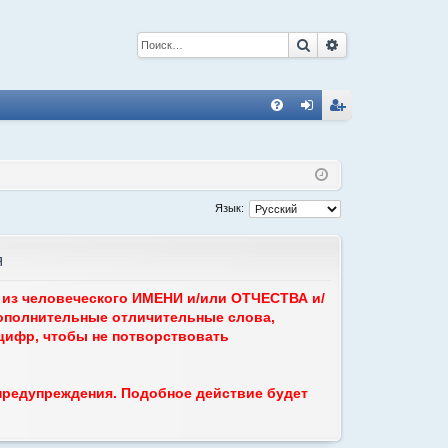
Поиск
Расширенный 
С
FA
хо
ег
Q
д
ис
тр
Язык:
ац
я
ия
ь из человеческого ИМЕНИ и/или ОТЧЕСТВА и/
ополнительные отличительные слова,
 цифр, чтобы не потворствовать
 предупреждения. Подобное действие будет