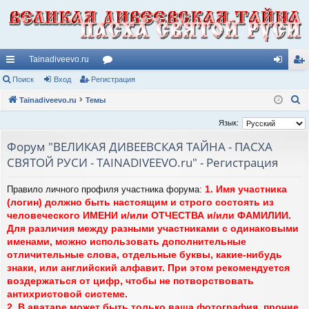
Tainadiveevo.ru
с
Поиск
Вход
Регистрация
ор
хо
ег
П
ы
Tainadiveevo.ru
Темы
ум
д
ис
о
лк
ы
тр
Язык:
и
и
ац
Форум "ВЕЛИКАЯ ДИВЕЕВСКАЯ ТАЙНА - ПАСХА
с
СВЯТОЙ РУСИ - TAINADIVEEVO.ru" - Регистрация
к
ия
1. Имя участника
Правило личного профиля участника форума:
(логин) должно быть настоящим и строго состоять из
человеческого ИМЕНИ и/или ОТЧЕСТВА и/или ФАМИЛИИ.
Для различия между разными участниками с одинаковыми
именами, можно использовать дополнительные
отличительные слова, отдельные буквы, какие-нибудь
знаки, или английский алфавит. При этом рекомендуется
воздержаться от цифр, чтобы не потворствовать
антихристовой системе.
2. В аватаре может быть только ваша фотография, прочие