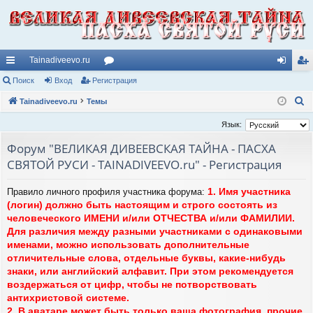
Tainadiveevo.ru
с
Поиск
Вход
Регистрация
ор
хо
ег
П
ы
Tainadiveevo.ru
Темы
ум
д
ис
о
лк
ы
тр
Язык:
и
и
ац
Форум "ВЕЛИКАЯ ДИВЕЕВСКАЯ ТАЙНА - ПАСХА
с
СВЯТОЙ РУСИ - TAINADIVEEVO.ru" - Регистрация
к
ия
1. Имя участника
Правило личного профиля участника форума:
(логин) должно быть настоящим и строго состоять из
человеческого ИМЕНИ и/или ОТЧЕСТВА и/или ФАМИЛИИ.
Для различия между разными участниками с одинаковыми
именами, можно использовать дополнительные
отличительные слова, отдельные буквы, какие-нибудь
знаки, или английский алфавит. При этом рекомендуется
воздержаться от цифр, чтобы не потворствовать
антихристовой системе.
2. В аватаре может быть только ваша фотография, прочие