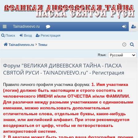
Tainadiveevo.ru
с
Поиск
Вход
Регистрация
ор
хо
ег
П
ы
Tainadiveevo.ru
Темы
ум
д
ис
о
лк
ы
тр
Язык:
и
и
ац
Форум "ВЕЛИКАЯ ДИВЕЕВСКАЯ ТАЙНА - ПАСХА
с
СВЯТОЙ РУСИ - TAINADIVEEVO.ru" - Регистрация
к
ия
1. Имя участника
Правило личного профиля участника форума:
(логин) должно быть настоящим и строго состоять из
человеческого ИМЕНИ и/или ОТЧЕСТВА и/или ФАМИЛИИ.
Для различия между разными участниками с одинаковыми
именами, можно использовать дополнительные
отличительные слова, отдельные буквы, какие-нибудь
знаки, или английский алфавит. При этом рекомендуется
воздержаться от цифр, чтобы не потворствовать
антихристовой системе.
2. В аватаре может быть только ваша фотография, прочие