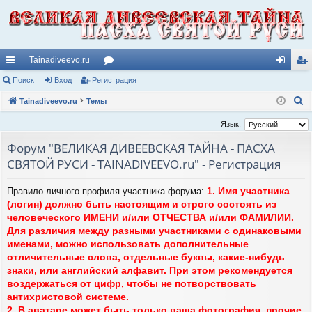
Tainadiveevo.ru
с
Поиск
Вход
Регистрация
ор
хо
ег
П
ы
Tainadiveevo.ru
Темы
ум
д
ис
о
лк
ы
тр
Язык:
и
и
ац
Форум "ВЕЛИКАЯ ДИВЕЕВСКАЯ ТАЙНА - ПАСХА
с
СВЯТОЙ РУСИ - TAINADIVEEVO.ru" - Регистрация
к
ия
1. Имя участника
Правило личного профиля участника форума:
(логин) должно быть настоящим и строго состоять из
человеческого ИМЕНИ и/или ОТЧЕСТВА и/или ФАМИЛИИ.
Для различия между разными участниками с одинаковыми
именами, можно использовать дополнительные
отличительные слова, отдельные буквы, какие-нибудь
знаки, или английский алфавит. При этом рекомендуется
воздержаться от цифр, чтобы не потворствовать
антихристовой системе.
2. В аватаре может быть только ваша фотография, прочие