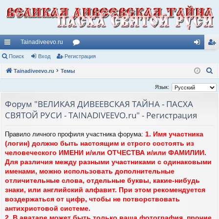
Tainadiveevo.ru
с
Поиск
Вход
Регистрация
ор
хо
ег
П
ы
Tainadiveevo.ru
Темы
ум
д
ис
о
лк
ы
тр
Язык:
и
и
ац
Форум "ВЕЛИКАЯ ДИВЕЕВСКАЯ ТАЙНА - ПАСХА
с
СВЯТОЙ РУСИ - TAINADIVEEVO.ru" - Регистрация
к
ия
1. Имя участника
Правило личного профиля участника форума:
(логин) должно быть настоящим и строго состоять из
человеческого ИМЕНИ и/или ОТЧЕСТВА и/или ФАМИЛИИ.
Для различия между разными участниками с одинаковыми
именами, можно использовать дополнительные
отличительные слова, отдельные буквы, какие-нибудь
знаки, или английский алфавит. При этом рекомендуется
воздержаться от цифр, чтобы не потворствовать
антихристовой системе.
2. В аватаре может быть только ваша фотография, прочие