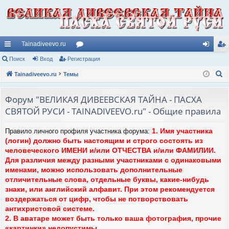
Tainadiveevo.ru
с
Поиск
Вход
Регистрация
ор
хо
ег
П
ы
Tainadiveevo.ru
Темы
ум
д
ис
о
лк
ы
тр
и
Форум "ВЕЛИКАЯ ДИВЕЕВСКАЯ ТАЙНА - ПАСХА
и
ац
с
СВЯТОЙ РУСИ - TAINADIVEEVO.ru" - Общие правила
к
ия
1. Имя участника
Правило личного профиля участника форума:
(логин) должно быть настоящим и строго состоять из
человеческого ИМЕНИ и/или ОТЧЕСТВА и/или ФАМИЛИИ.
Для различия между разными участниками с одинаковыми
именами, можно использовать дополнительные
отличительные слова, отдельные буквы, какие-нибудь
знаки, или английский алфавит. При этом рекомендуется
воздержаться от цифр, чтобы не потворствовать
антихристовой системе.
2. В аватаре может быть только ваша фотография, прочие
«картинки» недопустимы.