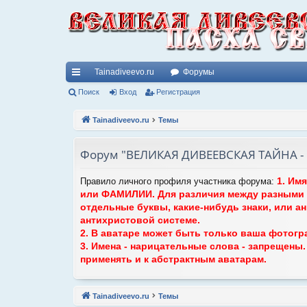
Tainadiveevo.ru
Форумы
с
Поиск
Вход
Регистрация
ы
Tainadiveevo.ru
Темы
лк
Форум "ВЕЛИКАЯ ДИВЕЕВСКАЯ ТАЙНА - П
и
1. Им
Правило личного профиля участника форума:
или ФАМИЛИИ. Для различия между разными 
отдельные буквы, какие-нибудь знаки, или а
антихристовой системе.
2. В аватаре может быть только ваша фотогр
3. Имена - нарицательные слова - запрещены
применять и к абстрактным аватарам.
Tainadiveevo.ru
Темы