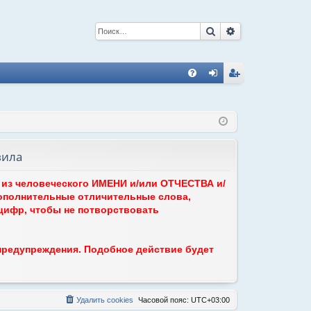
Поиск
Расширенный 
С
FA
хо
ег
Q
д
ис
тр
вила
ац
ия
ь из человеческого ИМЕНИ и/или ОТЧЕСТВА и/
ополнительные отличительные слова,
 цифр, чтобы не потворствовать
 предупреждения. Подобное действие будет
Удалить cookies
Часовой пояс:
UTC+03:00