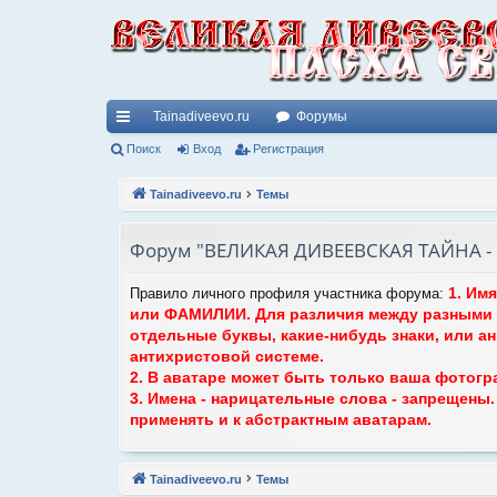
Tainadiveevo.ru
Форумы
с
Поиск
Вход
Регистрация
ы
Tainadiveevo.ru
Темы
лк
Форум "ВЕЛИКАЯ ДИВЕЕВСКАЯ ТАЙНА - П
и
1. Им
Правило личного профиля участника форума:
или ФАМИЛИИ. Для различия между разными 
отдельные буквы, какие-нибудь знаки, или а
антихристовой системе.
2. В аватаре может быть только ваша фотогр
3. Имена - нарицательные слова - запрещены
применять и к абстрактным аватарам.
Tainadiveevo.ru
Темы