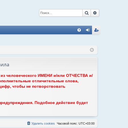
Поиск
Расширенный 
С
FA
хо
ег
Q
д
ис
тр
вила
ац
ия
ь из человеческого ИМЕНИ и/или ОТЧЕСТВА и/
ополнительные отличительные слова,
 цифр, чтобы не потворствовать
 предупреждения. Подобное действие будет
Удалить cookies
Часовой пояс:
UTC+03:00