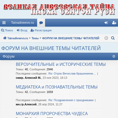
Tainadiveevo.ru
с
Поиск
Вход
Регистрация
ор
хо
ег
П
ы
Tainadiveevo.ru
Темы
ум
ФОРУМ НА ВНЕШНИЕ ТЕМЫ ЧИТАТЕЛЕЙ
д
ис
о
лк
ы
тр
ФОРУМ НА ВНЕШНИЕ ТЕМЫ ЧИТАТЕЛЕЙ
и
и
ац
Форум
с
к
ия
ВЕРОУЧИТЕЛЬНЫЕ и ИСТОРИЧЕСКИЕ ТЕМЫ
Темы
:
40
,
Сообщения
:
2946
Последнее сообщение:
Re: Отрок Вячеслав Крашенинни…
смир. Алексий М.
, 23 ноя 2023, 18:13
МЕДИАТЕКА и ПОЗНАВАТЕЛЬНЫЕ ТЕМЫ
Темы
:
42
,
Сообщения
:
1659
Последнее сообщение:
Re: Поздравления с праздниками
мн.гр.Алексей
, 28 апр 2024, 11:27
МОНАРХИЯ ПРОРОЧЕСТВА ЧУДЕСА