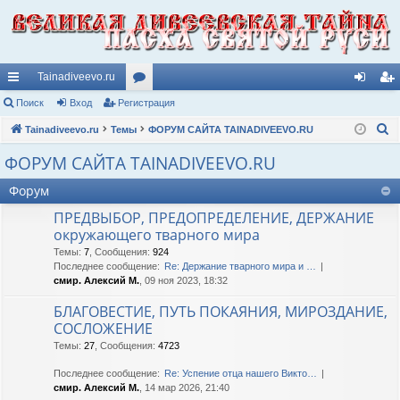
Tainadiveevo.ru
с
Поиск
Вход
Регистрация
ор
хо
ег
П
ы
Tainadiveevo.ru
Темы
ум
ФОРУМ САЙТА TAINADIVEEVO.RU
д
ис
о
лк
ы
тр
ФОРУМ САЙТА TAINADIVEEVO.RU
и
и
ац
Форум
с
к
ия
ПРЕДВЫБОР, ПРЕДОПРЕДЕЛЕНИЕ, ДЕРЖАНИЕ
окружающего тварного мира
Темы
:
7
,
Сообщения
:
924
Последнее сообщение:
Re: Держание тварного мира и …
смир. Алексий М.
, 09 ноя 2023, 18:32
БЛАГОВЕСТИЕ, ПУТЬ ПОКАЯНИЯ, МИРОЗДАНИЕ,
СОСЛОЖЕНИЕ
Темы
:
27
,
Сообщения
:
4723
Последнее сообщение:
Re: Успение отца нашего Викто…
смир. Алексий М.
, 14 мар 2026, 21:40