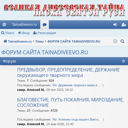
Tainadiveevo.ru
с
Поиск
Вход
Регистрация
ор
хо
ег
П
ы
Tainadiveevo.ru
Темы
ум
ФОРУМ САЙТА TAINADIVEEVO.RU
д
ис
о
лк
ы
тр
ФОРУМ САЙТА TAINADIVEEVO.RU
и
и
ац
Форум
с
к
ия
ПРЕДВЫБОР, ПРЕДОПРЕДЕЛЕНИЕ, ДЕРЖАНИЕ
окружающего тварного мира
Темы
:
7
,
Сообщения
:
924
Последнее сообщение:
Re: Держание тварного мира и …
смир. Алексий М.
, 09 ноя 2023, 18:32
БЛАГОВЕСТИЕ, ПУТЬ ПОКАЯНИЯ, МИРОЗДАНИЕ,
СОСЛОЖЕНИЕ
Темы
:
27
,
Сообщения
:
4723
Последнее сообщение:
Re: Успение отца нашего Викто…
смир. Алексий М.
, 14 мар 2026, 21:40