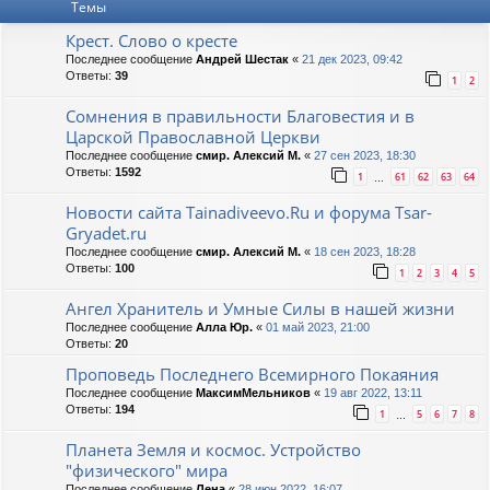
Темы
Крест. Слово о кресте
Последнее сообщение
Андрей Шестак
«
21 дек 2023, 09:42
Ответы:
39
1
2
Сомнения в правильности Благовестия и в
Царской Православной Церкви
Последнее сообщение
смир. Алексий М.
«
27 сен 2023, 18:30
Ответы:
1592
1
61
62
63
64
…
Новости сайта Tainadiveevo.Ru и форума Tsar-
Gryadet.ru
Последнее сообщение
смир. Алексий М.
«
18 сен 2023, 18:28
Ответы:
100
1
2
3
4
5
Ангел Хранитель и Умные Силы в нашей жизни
Последнее сообщение
Алла Юр.
«
01 май 2023, 21:00
Ответы:
20
Проповедь Последнего Всемирного Покаяния
Последнее сообщение
МаксимМельников
«
19 авг 2022, 13:11
Ответы:
194
1
5
6
7
8
…
Планета Земля и космос. Устройство
"физического" мира
Последнее сообщение
Лена
«
28 июн 2022, 16:07