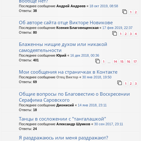
вообще нет?
Последнее сообщение
Андрей Андреев
«
18 окт 2019, 08:58
Ответы:
38
1
2
Об авторе сайта отце Викторе Новикове
Последнее сообщение
Ксения Благовещенская
«
17 фев 2019, 22:37
Ответы:
80
1
2
3
4
Блаженны нищие духом или никакой
самодеятельности
Последнее сообщение
Юрий
«
16 дек 2018, 00:36
Ответы:
401
1
14
15
16
17
…
Мои сообщения на страничках в Контакте
Последнее сообщение
Отец Виктор
«
30 янв 2018, 19:50
Ответы:
69
1
2
3
Общие вопросы по Благовестию о Воскресении
Серафима Саровского
Последнее сообщение
Дионисий
«
14 янв 2018, 23:11
Ответы:
18
Танцы в сосложении с "тангалашкой"
Последнее сообщение
Александр Шумков
«
30 сен 2017, 23:11
Ответы:
24
Я раздражаюсь или меня раздражают?