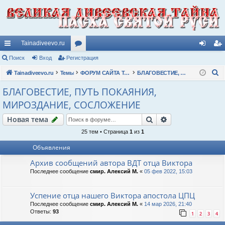
Tainadiveevo.ru
с
Поиск
Вход
Регистрация
ор
хо
ег
П
ы
Tainadiveevo.ru
Темы
ум
ФОРУМ САЙТА TAINADIVEEVO.RU
БЛАГОВЕСТИЕ, ПУТЬ ПОКАЯНИЯ, МИРОЗДАНИЕ, СОСЛОЖЕНИЕ
д
ис
о
лк
ы
тр
БЛАГОВЕСТИЕ, ПУТЬ ПОКАЯНИЯ,
и
МИРОЗДАНИЕ, СОСЛОЖЕНИЕ
и
ац
с
к
Поиск
Расширенный п
Новая тема
ия
25 тем • Страница
1
из
1
Объявления
Архив сообщений автора ВДТ отца Виктора
Последнее сообщение
смир. Алексий М.
«
05 фев 2022, 15:03
Успение отца нашего Виктора апостола ЦПЦ
Последнее сообщение
смир. Алексий М.
«
14 мар 2026, 21:40
Ответы:
93
1
2
3
4