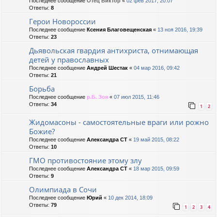
Последнее сообщение
Отец Виктор
«
02 фев 2017, 20:07
Ответы:
8
Герои Новороссии
Последнее сообщение
Ксения Благовещенская
«
13 ноя 2016, 19:39
Ответы:
23
Дьявольская гвардия антихриста, отнимающая
детей у православных
Последнее сообщение
Андрей Шестак
«
04 мар 2016, 09:42
Ответы:
21
Борьба
Последнее сообщение
р.Б. Зоя
«
07 июл 2015, 11:46
Ответы:
34
1
2
Жидомасоны - самостоятельные враги или рожно
Божие?
Последнее сообщение
Александра СТ
«
19 май 2015, 08:22
Ответы:
10
ГМО противостояние этому злу
Последнее сообщение
Александра СТ
«
18 мар 2015, 09:59
Ответы:
9
Олимпиада в Сочи
Последнее сообщение
Юрий
«
10 дек 2014, 18:09
Ответы:
79
1
2
3
4