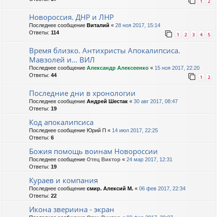
1
2
Новороссия. ДНР и ЛНР
Последнее сообщение
Виталий
«
28 ноя 2017, 15:14
Ответы:
114
1
2
3
4
5
Время близко. Антихристы Апокалипсиса.
Мавзолей и... ВИЛ
Последнее сообщение
Александр Алексеенко
«
15 ноя 2017, 22:20
Ответы:
44
1
2
Последние дни в хронологии
Последнее сообщение
Андрей Шестак
«
30 авг 2017, 08:47
Ответы:
19
Код апокалипсиса
Последнее сообщение
Юрий П
«
14 июл 2017, 22:25
Ответы:
6
Божия помощь воинам Новороссии
Последнее сообщение
Отец Виктор
«
24 мар 2017, 12:31
Ответы:
19
Кураев и компания
Последнее сообщение
смир. Алексий М.
«
06 фев 2017, 22:34
Ответы:
22
Икона звериина - экран