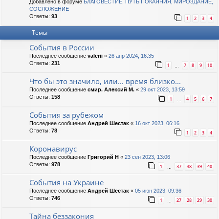
Добавлено в форуме
БЛАГОВЕСТИЕ, ПУТЬ ПОКАЯНИЯ, МИРОЗДАНИЕ,
СОСЛОЖЕНИЕ
Ответы:
93
1
2
3
4
Темы
События в России
Последнее сообщение
valerii
«
26 апр 2024, 16:35
Ответы:
231
1
7
8
9
10
…
Что бы это значило, или... время близко...
Последнее сообщение
смир. Алексий М.
«
29 окт 2023, 13:59
Ответы:
158
1
4
5
6
7
…
События за рубежом
Последнее сообщение
Андрей Шестак
«
16 окт 2023, 06:16
Ответы:
78
1
2
3
4
Коронавирус
Последнее сообщение
Григорий Н
«
23 сен 2023, 13:06
Ответы:
978
1
37
38
39
40
…
События на Украине
Последнее сообщение
Андрей Шестак
«
05 июн 2023, 09:36
Ответы:
746
1
27
28
29
30
…
Тайна беззакония