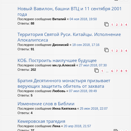
Новый Вавилон, башни ВТЦ и 11 сентября 2001
года
Последнее сообщение
Виталий
«
04 ноя 2018, 19:50
Ответы:
88
1
2
3
4
Территория Святой Руси. Китайцы. Исполнение
Апокалипсиса
Последнее сообщение
Дионисий
«
18 сен 2018, 17:16
Ответы:
91
1
2
3
4
КОБ. Построить наилучшее будущее
Последнее сообщение
мн.гр.Алексей
«
27 июл 2018, 07:30
Ответы:
202
1
6
7
8
9
…
Братия Десятинного монастыря призывает
верующих защитить обитель от захвата
Последнее сообщение
Любовь
«
07 июл 2018, 09:49
Ответы:
5
Изменение слов в Библии
Последнее сообщение
Инна Кияткина
«
25 июн 2018, 22:07
Ответы:
4
Кемеровская трагедия
Последнее сообщение
Лена
«
20 апр 2018, 21:57
Ответы:
37