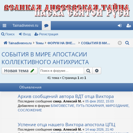
Tainadiveevo.ru
с
Поиск
Вход
Регистрация
ор
хо
ег
П
ы
Tainadiveevo.ru
Темы
ум
ФОРУМ НА ВНЕШНИЕ ТЕМЫ ЧИТАТЕЛЕЙ
СОБЫТИЯ В МИРЕ АПОСТАСИИ КОЛЛЕКТИВНОГО АНТИХРИСТА
д
ис
о
лк
ы
тр
СОБЫТИЯ В МИРЕ АПОСТАСИИ
и
КОЛЛЕКТИВНОГО АНТИХРИСТА
и
ац
с
к
Поиск
Расширенный п
Новая тема
ия
41 тема • Страница
1
из
1
Объявления
Архив сообщений автора ВДТ отца Виктора
Последнее сообщение
смир. Алексий М.
«
05 фев 2022, 15:03
Добавлено в форуме
БЛАГОВЕСТИЕ, ПУТЬ ПОКАЯНИЯ, МИРОЗДАНИЕ,
СОСЛОЖЕНИЕ
Успение отца нашего Виктора апостола ЦПЦ
Последнее сообщение
смир. Алексий М.
«
14 мар 2026, 21:40