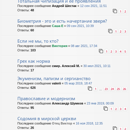
Тотальная чипизация и её проявления
Последнее сообщение
Андрей Шестак
«
12 сен 2021, 11:51
Ответы:
48
1
2
Биометрия - это и есть начертание зверя?
Последнее сообщение
Саша Е
«
09 сен 2021, 10:39
Ответы:
60
1
2
3
Если не мы, то кто?
Последнее сообщение
Виктория
«
08 авг 2021, 17:34
Ответы:
103
1
2
3
4
5
Грех как норма
Последнее сообщение
смир. Алексий М.
«
30 июл 2021, 10:11
Ответы:
17
Экуменизм, папизм и сергианство
Последнее сообщение
valerii
«
05 мар 2019, 18:47
Ответы:
626
1
23
24
25
26
…
Православие и модернизм
Последнее сообщение
Александр Шумков
«
23 янв 2019, 00:09
Ответы:
95
1
2
3
4
Содомия в мирской церкви
Последнее сообщение
Отец Виктор
«
16 ноя 2018, 12:35
Ответы:
26
1
2