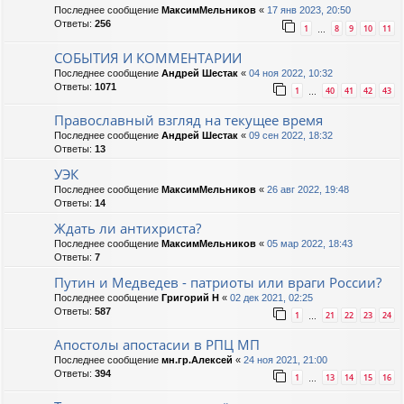
Последнее сообщение
МаксимМельников
«
17 янв 2023, 20:50
Ответы:
256
1
8
9
10
11
…
СОБЫТИЯ И КОММЕНТАРИИ
Последнее сообщение
Андрей Шестак
«
04 ноя 2022, 10:32
Ответы:
1071
1
40
41
42
43
…
Православный взгляд на текущее время
Последнее сообщение
Андрей Шестак
«
09 сен 2022, 18:32
Ответы:
13
УЭК
Последнее сообщение
МаксимМельников
«
26 авг 2022, 19:48
Ответы:
14
Ждать ли антихриста?
Последнее сообщение
МаксимМельников
«
05 мар 2022, 18:43
Ответы:
7
Путин и Медведев - патриоты или враги России?
Последнее сообщение
Григорий Н
«
02 дек 2021, 02:25
Ответы:
587
1
21
22
23
24
…
Апостолы апостасии в РПЦ МП
Последнее сообщение
мн.гр.Алексей
«
24 ноя 2021, 21:00
Ответы:
394
1
13
14
15
16
…