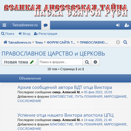
Tainadiveevo.ru
с
Поиск
Вход
Регистрация
ор
хо
ег
П
ы
Tainadiveevo.ru
Темы
ум
ФОРУМ САЙТА TAINADIVEEVO.RU
ПРАВОСЛАВНОЕ ЦАРСТВО и ЦЕРКОВЬ
д
ис
о
лк
ы
тр
ПРАВОСЛАВНОЕ ЦАРСТВО и ЦЕРКОВЬ
и
и
ац
Поиск
Расширенный п
Новая тема
с
к
ия
18 тем • Страница
1
из
1
Объявления
Архив сообщений автора ВДТ отца Виктора
Последнее сообщение
смир. Алексий М.
«
05 фев 2022, 15:03
Добавлено в форуме
БЛАГОВЕСТИЕ, ПУТЬ ПОКАЯНИЯ, МИРОЗДАНИЕ,
СОСЛОЖЕНИЕ
Успение отца нашего Виктора апостола ЦПЦ
Последнее сообщение
смир. Алексий М.
«
14 мар 2026, 21:40
Добавлено в форуме
БЛАГОВЕСТИЕ, ПУТЬ ПОКАЯНИЯ, МИРОЗДАНИЕ,
СОСЛОЖЕНИЕ