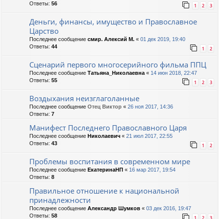
Ответы:
56
1
2
3
Деньги, финансы, имущество и Православное
Царство
Последнее сообщение
смир. Алексий М.
«
01 дек 2019, 19:40
Ответы:
44
1
2
Сценарий первого многосерийного фильма ППЦ
Последнее сообщение
Татьяна_Николаевна
«
14 июн 2018, 22:47
Ответы:
55
1
2
3
Воздыхания неизглаголанные
Последнее сообщение
Отец Виктор
«
26 ноя 2017, 14:36
Ответы:
7
Манифест Последнего Православного Царя
Последнее сообщение
Николаевич
«
21 июл 2017, 22:55
Ответы:
43
1
2
Проблемы воспитания в современном мире
Последнее сообщение
ЕкатеринаНП
«
16 мар 2017, 19:54
Ответы:
8
Правильное отношение к национальной
принадлежности
Последнее сообщение
Александр Шумков
«
03 дек 2016, 19:47
Ответы:
58
1
2
3