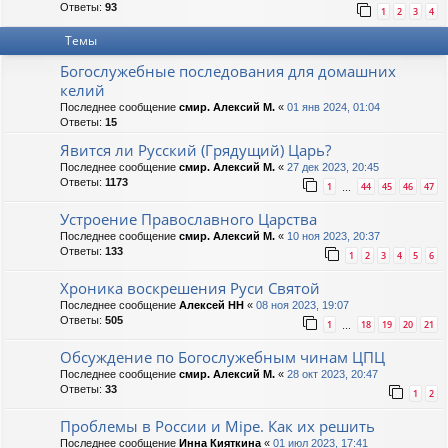
Ответы:
93
1
2
3
4
Темы
Богослужебные последования для домашних
келий
Последнее сообщение
смир. Алексий М.
«
01 янв 2024, 01:04
Ответы:
15
Явится ли Русский (Грядущий) Царь?
Последнее сообщение
смир. Алексий М.
«
27 дек 2023, 20:45
Ответы:
1173
1
44
45
46
47
…
Устроение Православного Царства
Последнее сообщение
смир. Алексий М.
«
10 ноя 2023, 20:37
Ответы:
133
1
2
3
4
5
6
Хроника воскрешения Руси Святой
Последнее сообщение
Алексей НН
«
08 ноя 2023, 19:07
Ответы:
505
1
18
19
20
21
…
Обсуждение по Богослужебным чинам ЦПЦ
Последнее сообщение
смир. Алексий М.
«
28 окт 2023, 20:47
Ответы:
33
1
2
Проблемы в России и Мiре. Как их решить
Последнее сообщение
Инна Кияткина
«
01 июл 2023, 17:41