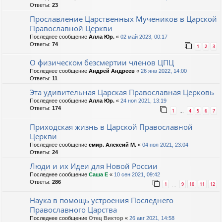
Ответы:
23
Прославление Царственных Мучеников в Царской
Православной Церкви
Последнее сообщение
Алла Юр.
«
02 май 2023, 00:17
Ответы:
74
1
2
3
О физическом безсмертии членов ЦПЦ
Последнее сообщение
Андрей Андреев
«
26 янв 2022, 14:00
Ответы:
11
Эта удивительная Царская Православная Церковь
Последнее сообщение
Алла Юр.
«
24 ноя 2021, 13:19
Ответы:
174
1
4
5
6
7
…
Приходская жизнь в Царской Православной
Церкви
Последнее сообщение
смир. Алексий М.
«
04 ноя 2021, 23:04
Ответы:
24
Люди и их Идеи для Новой России
Последнее сообщение
Саша Е
«
10 сен 2021, 09:42
Ответы:
286
1
9
10
11
12
…
Наука в помощь устроения Последнего
Православного Царства
Последнее сообщение
Отец Виктор
«
26 авг 2021, 14:58