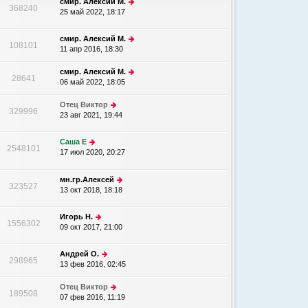
смир. Алексий М.
368240
25 май 2022, 18:17
смир. Алексий М.
108101
11 апр 2016, 18:30
смир. Алексий М.
28641
06 май 2022, 18:05
Отец Виктор
329996
23 авг 2021, 19:44
Саша Е
2548101
17 июл 2020, 20:27
мн.гр.Алексей
323527
13 окт 2018, 18:18
Игорь Н.
1556302
09 окт 2017, 21:00
Андрей О.
298965
13 фев 2016, 02:45
Отец Виктор
189508
07 фев 2016, 11:19