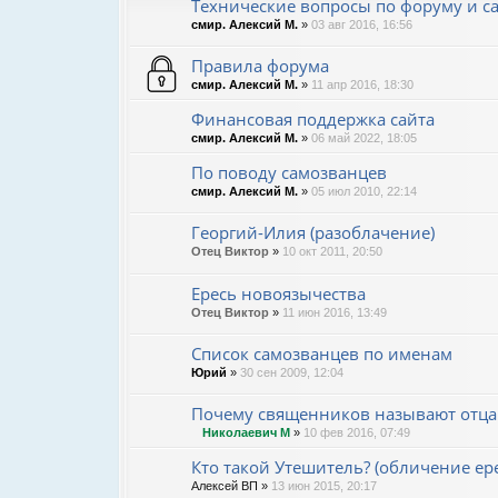
Технические вопросы по форуму и сай
смир. Алексий М.
»
03 авг 2016, 16:56
Правила форума
смир. Алексий М.
»
11 апр 2016, 18:30
Финансовая поддержка сайта
смир. Алексий М.
»
06 май 2022, 18:05
По поводу самозванцев
смир. Алексий М.
»
05 июл 2010, 22:14
Георгий-Илия (разоблачение)
Отец Виктор
»
10 окт 2011, 20:50
Ересь новоязычества
Отец Виктор
»
11 июн 2016, 13:49
Список самозванцев по именам
Юрий
»
30 сен 2009, 12:04
Почему священников называют отцам
Николаевич М
»
10 фев 2016, 07:49
Кто такой Утешитель? (обличение ер
Алексей ВП
»
13 июн 2015, 20:17