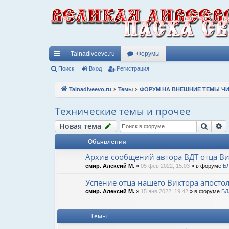
Tainadiveevo.ru
Форумы
с
Поиск
Вход
Регистрация
ы
Tainadiveevo.ru
Темы
ФОРУМ НА ВНЕШНИЕ ТЕМЫ ЧИ
лк
Технические темы и прочее
и
Поис
Р
Новая тема
Объявления
Архив сообщений автора ВДТ отца В
смир. Алексий М.
»
05 фев 2022, 15:03
» в форуме
Б
Успение отца нашего Виктора апосто
смир. Алексий М.
»
15 янв 2022, 19:42
» в форуме
БЛ
Темы