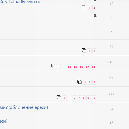
ту Tainadiveevo.ru
34
1
2
0
0
45
1
2
2188
1
84
85
86
87
88
…
67
1
2
3
229
1
6
7
8
9
10
…
и? (обличение ереси)
24
еси)
15