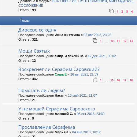
Добавлено в форуме
БЛАГОВЕСТИЕ, ПУТЬ ПОКАЯНИЯ, МИРОЗДАНИЕ,
СОСЛОЖЕНИЕ
Ответы:
93
1
2
3
4
Темы
Дивеево сегодня
Последнее сообщение
Инна Кияткина
«
02 авг 2023, 23:26
Ответы:
321
1
10
11
12
13
…
Мощи Святых
Последнее сообщение
смир. Алексий М.
«
12 дек 2021, 00:02
Ответы:
12
Воскреснет ли Серафим Саровский?
Последнее сообщение
Саша Е
«
16 авг 2021, 21:39
Ответы:
442
1
15
16
17
18
…
Помогать ли людям?
Последнее сообщение
Настя
«
13 май 2021, 21:07
Ответы:
21
У не мощей Серафима Саровского
Последнее сообщение
Алексей С.
«
05 окт 2018, 23:32
Ответы:
9
Прославление Серафима
Последнее сообщение
Мария К
«
04 янв 2018, 10:12
Ответы:
21