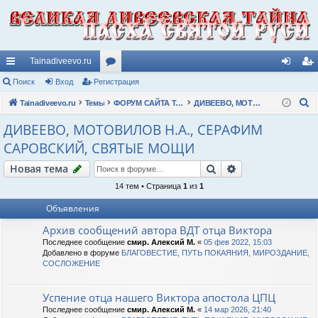
Tainadiveevo.ru
с
Поиск
Вход
Регистрация
ор
хо
ег
П
ы
Tainadiveevo.ru
Темы
ум
ФОРУМ САЙТА TAINADIVEEVO.RU
ДИВЕЕВО, МОТОВИЛОВ Н.А., СЕРАФИМ САРОВСКИЙ, СВЯТЫЕ МОЩИ
д
ис
о
лк
ы
тр
ДИВЕЕВО, МОТОВИЛОВ Н.А., СЕРАФИМ
и
САРОВСКИЙ, СВЯТЫЕ МОЩИ
и
ац
с
к
Поиск
Расширенный п
Новая тема
ия
14 тем • Страница
1
из
1
Объявления
Архив сообщений автора ВДТ отца Виктора
Последнее сообщение
смир. Алексий М.
«
05 фев 2022, 15:03
Добавлено в форуме
БЛАГОВЕСТИЕ, ПУТЬ ПОКАЯНИЯ, МИРОЗДАНИЕ,
СОСЛОЖЕНИЕ
Успение отца нашего Виктора апостола ЦПЦ
Последнее сообщение
смир. Алексий М.
«
14 мар 2026, 21:40