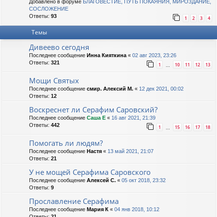
Добавлено в форуме
БЛАГОВЕСТИЕ, ПУТЬ ПОКАЯНИЯ, МИРОЗДАНИЕ,
СОСЛОЖЕНИЕ
Ответы:
93
1
2
3
4
Темы
Дивеево сегодня
Последнее сообщение
Инна Кияткина
«
02 авг 2023, 23:26
Ответы:
321
1
10
11
12
13
…
Мощи Святых
Последнее сообщение
смир. Алексий М.
«
12 дек 2021, 00:02
Ответы:
12
Воскреснет ли Серафим Саровский?
Последнее сообщение
Саша Е
«
16 авг 2021, 21:39
Ответы:
442
1
15
16
17
18
…
Помогать ли людям?
Последнее сообщение
Настя
«
13 май 2021, 21:07
Ответы:
21
У не мощей Серафима Саровского
Последнее сообщение
Алексей С.
«
05 окт 2018, 23:32
Ответы:
9
Прославление Серафима
Последнее сообщение
Мария К
«
04 янв 2018, 10:12
Ответы:
21