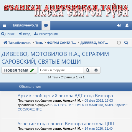
Tainadiveevo.ru
с
Поиск
Вход
Регистрация
ор
хо
ег
П
ы
Tainadiveevo.ru
Темы
ум
ФОРУМ САЙТА TAINADIVEEVO.RU
ДИВЕЕВО, МОТОВИЛОВ Н.А., СЕРАФИМ САРОВСКИЙ, СВЯТЫЕ МОЩИ
д
ис
о
лк
ы
тр
ДИВЕЕВО, МОТОВИЛОВ Н.А., СЕРАФИМ
и
САРОВСКИЙ, СВЯТЫЕ МОЩИ
и
ац
с
к
Поиск
Расширенный п
Новая тема
ия
14 тем • Страница
1
из
1
Объявления
Архив сообщений автора ВДТ отца Виктора
Последнее сообщение
смир. Алексий М.
«
05 фев 2022, 15:03
Добавлено в форуме
БЛАГОВЕСТИЕ, ПУТЬ ПОКАЯНИЯ, МИРОЗДАНИЕ,
СОСЛОЖЕНИЕ
Успение отца нашего Виктора апостола ЦПЦ
Последнее сообщение
смир. Алексий М.
«
14 мар 2026, 21:40