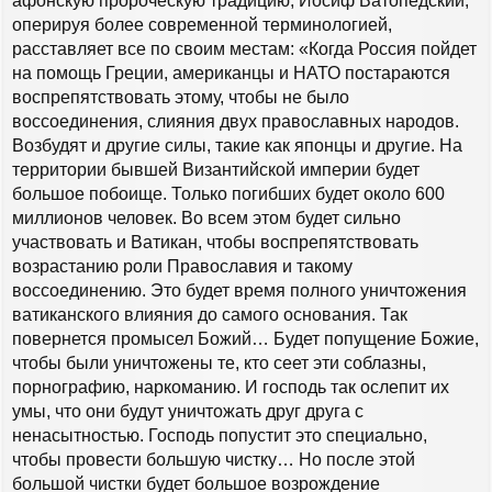
афонскую пророческую традицию, Иосиф Ватопедский,
оперируя более современной терминологией,
расставляет все по своим местам: «Когда Россия пойдет
на помощь Греции, американцы и НАТО постараются
воспрепятствовать этому, чтобы не было
воссоединения, слияния двух православных народов.
Возбудят и другие силы, такие как японцы и другие. На
территории бывшей Византийской империи будет
большое побоище. Только погибших будет около 600
миллионов человек. Во всем этом будет сильно
участвовать и Ватикан, чтобы воспрепятствовать
возрастанию роли Православия и такому
воссоединению. Это будет время полного уничтожения
ватиканского влияния до самого основания. Так
повернется промысел Божий… Будет попущение Божие,
чтобы были уничтожены те, кто сеет эти соблазны,
порнографию, наркоманию. И господь так ослепит их
умы, что они будут уничтожать друг друга с
ненасытностью. Господь попустит это специально,
чтобы провести большую чистку… Но после этой
большой чистки будет большое возрождение