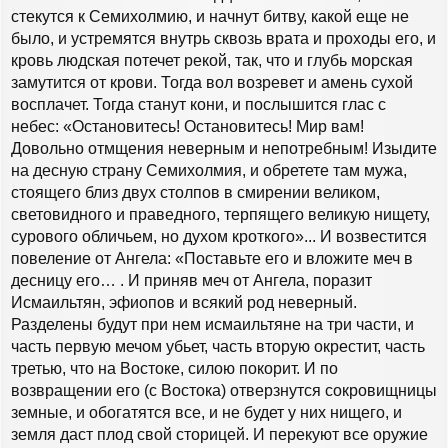
стекутся к Семихолмию, и начнут битву, какой еще не
было, и устремятся внутрь сквозь врата и проходы его, и
кровь людская потечет рекой, так, что и глубь морская
замутится от крови. Тогда вол возревет и амень сухой
восплачет. Тогда станут кони, и послышится глас с
небес: «Остановитесь! Остановитесь! Мир вам!
Довольно отмщения неверным и непотребным! Изыдите
на десную страну Семихолмия, и обретете там мужа,
стоящего близ двух столпов в смирении великом,
световидного и праведного, терпящего великую нищету,
сурового обличьем, но духом кроткого»... И возвестится
повеление от Ангела: «Поставьте его и вложите меч в
десницу его… . И приняв меч от Ангела, поразит
Исмаильтян, эфиопов и всякий род неверный.
Разделены будут при нем исмаильтяне на три части, и
часть первую мечом убьет, часть вторую окрестит, часть
третью, что на Востоке, силою покорит. И по
возвращении его (c Востока) отверзнутся сокровищницы
земные, и обогатятся все, и не будет у них нищего, и
земля даст плод свой сторицей. И перекуют все оружие