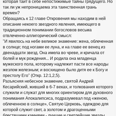
которая таит в себе непостижимые тайны грядущего. Но
так ли уж непроницаема эта таинственная грань
времен?
Обращаясь к 12 главе Откровения мы находим в ней
описание некоего звездного явления, имеющего в
традиционном понимании богословов весьма
отвлеченно-аллигорический смысл:
"И явилось на небе великое знамение: жена, облеченная
в солнце; под ногами ее луна, и на главе ее венец из
двенадцати звезд. Она имела во чреве, и кричала от
болей и мук рождения... И родила она младенца
мужеского пола, которому надлежит пасти все народы
жезлом железным; и восхищено было дитя ее к Богу и
престолу Его" (Откр. 12:1,2,5).
Разъясняя небесное знамение, святой Андрей
Кесарийский, живший в 6-7 веках, и толкования которого
служили и служат для многих ориентиром для духовного
понимания Апокалипсиса, подразумевал под «женою,
облеченною в солнце», Святую Церковь, одеждою для
которой служит свет, а золотом и драгоценными
блестящими камнями - лучшие и светлейшие звезды.