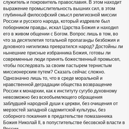
служитель и покровитель православия. В этом находит
выражение промыслительность вышних сил, в этом
глубинный философский смысл религиозной миссии
России и русского народа, который издревле был
поборником правды, искал Царства Божия и находил
его в живом общении с Богом. Вопрос лишь в том, во
что за десятилетия тотальной пропаганды безбожия и
духовного нигилизма превратился народ? Достойны ли
нынешние присные избранника Божия, готовы ли
современные люди принять божественный промысел,
чтобы последовать за своим пастырем тернистым
миссионерским путем? Сказать сейчас сложно.
Однозначно лишь то, что в среде моральной и
нравственной деградации общества возвращение
России к монархии, как к институту сугубо духовному
невозможно без всеобъемлющего обращения
заблудшей народной души к церкви, без очищения от
мерзостей западной садомитской культуры, без
соборного покаяния в предательстве помазанника
Божия Николай II, в попустительстве бесовской власти в
России.