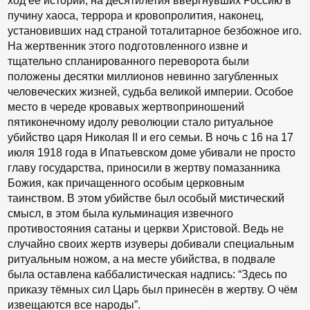
ход ее истории, на десятилетия ввергнувших Россию в
и
пучину хаоса, террора и кровопролития, наконец,
е
установивших над страной тоталитарное безбожное иго.
На жертвенник этого подготовленного извне и
тщательно спланированного переворота были
положены десятки миллионов невинно загубленных
человеческих жизней, судьба великой империи. Особое
место в череде кровавых жертвоприношений
пятиконечному идолу революции стало ритуальное
убийство царя Николая II и его семьи. В ночь с 16 на 17
июля 1918 года в Ипатьевском доме убивали не просто
главу государства, приносили в жертву помазанника
Божия, как причащенного особым церковным
таинством. В этом убийстве был особый мистический
смысл, в этом была кульминация извечного
противостояния сатаны и церкви Христовой. Ведь не
случайно своих жертв изуверы добивали специальным
ритуальным ножом, а на месте убийства, в подвале
была оставлена каббалистическая надпись: “Здесь по
приказу тёмных сил Царь был принесён в жертву. О чём
извещаются все народы”.