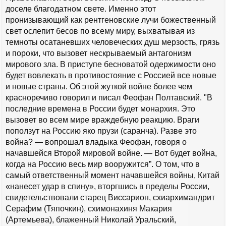
доселе благодатном свете. Именно этот
пронизывающий как рентгеновские лучи божественный
свет ослепит бесов по всему миру, выхватывая из
темноты осатаневших человеческих душ мерзость, грязь
и пороки, что вызовет нескрываемый антагонизм
мирового зла. В приступе бесноватой одержимости оно
будет вовлекать в противостояние с Россией все новые
и новые страны. Об этой жуткой войне более чем
красноречиво говорил и писал Феофан Полтавский. "В
последние времена в России будет монархия. Это
вызовет во всем мире враждебную реакцию. Враги
поползут на Россию яко прузи (саранча). Разве это
война? — вопрошал владыка Феофан, говоря о
начавшейся Второй мировой войне. — Вот будет война,
когда на Россию весь мир вооружится”. О том, что в
самый ответственный момент начавшейся войны, Китай
«нанесет удар в спину», вторгшись в пределы России,
свидетельствовали старец Виссарион, схиархимандрит
Серафим (Тяпочкин), схимонахиня Макария
(Артемьева), блаженный Николай Уральский,