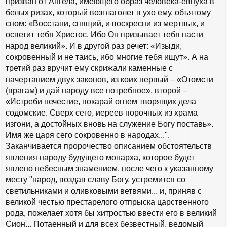
призван от Ангела, имеющего образ человека-евнуха в
белых ризах, который возглаголет в ухо ему, объятому
сном: «Восстани, спящий, и воскресни из мертвых, и
осветит тебя Христос. Ибо Он призывает тебя пасти
народ великий». И в другой раз речет: «Изыди,
сокровенный и не таись, ибо многие тебя ищут». А на
третий раз вручит ему скрижали каменные с
начертанием двух законов, из коих первый – «Отомсти
(врагам) и дай народу все потребное», второй –
«Истреби нечестие, покарай огнем творящих дела
содомские. Сверх сего, иереев порочных из храма
изгони, а достойных вновь на служение Богу поставь».
Имя же царя сего сокровенно в народах...".
Заканчивается пророчество описанием обстоятельств
явления народу будущего монарха, которое будет
явлено небесным знамением, после чего к указанному
месту "народ, воздав славу Богу, устремится со
светильниками и оливковыми ветвями... и, приняв с
великой честью престарелого отпрыска царственного
рода, пожелает хотя бы хитростью ввести его в великий
Сион... Потаенный и для всех безвестный, ведомый