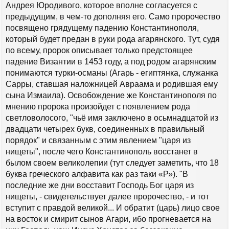
Андрея Юродивого, которое вполне согласуется с
предыдущим, в чем-то дополняя его. Само пророчество
посвящено грядущему падению Константинополя,
который будет предан в руки рода агарянского. Тут, судя
по всему, пророк описывает только предстоящее
падение Византии в 1453 году, а под родом агарянским
понимаются турки-османы (Агарь - египтянка, служанка
Сарры, ставшая наложницей Авраама и родившая ему
сына Измаила). Освобождение же Константинополя по
мнению пророка произойдет с появлением рода
светловолосого, "чьё имя заключено в осьмнадцатой из
двадцати четырех букв, соединенных в правильный
порядок" и связанным с этим явлением "царя из
нищеты", после чего Константинополь восстанет в
былом своем великолепии (тут следует заметить, что 18
буква греческого алфавита как раз таки «Р»). "В
последние же дни восставит Господь Бог царя из
нищеты, - свидетельствует далее пророчество, - и тот
вступит с правдой великой... И обратит (царь) лицо свое
на восток и смирит сынов Агари, ибо прогневается на