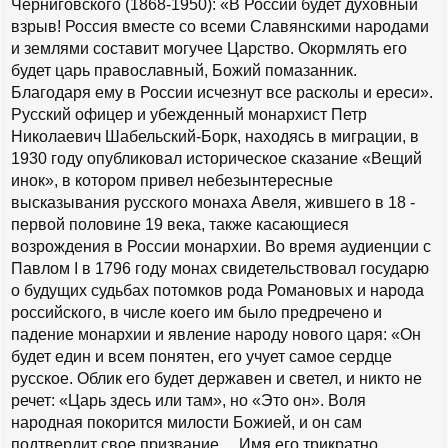
Черниговского (1868-1950): «В России будет духовный
взрыв! Россия вместе со всеми Славянскими народами
и землями составит могучее Царство. Окормлять его
будет царь православный, Божий помазанник.
Благодаря ему в России исчезнут все расколы и ереси».
Русский офицер и убежденный монархист Петр
Николаевич Шабельский-Борк, находясь в миграции, в
1930 году опубликовал историческое сказание «Вещий
инок», в котором привел небезынтересные
высказывания русского монаха Авеля, жившего в 18 -
первой половине 19 века, также касающиеся
возрождения в России монархии. Во время аудиенции с
Павлом I в 1796 году монах свидетельствовал государю
о будущих судьбах потомков рода Романовых и народа
российского, в числе коего им было предречено и
падение монархии и явление народу нового царя: «Он
будет един и всем понятен, его учует самое сердце
русское. Облик его будет державен и светел, и никто не
речет: «Царь здесь или там», но «Это он». Воля
народная покорится милости Божией, и он сам
подтвердит свое призвание… Имя его трикратно