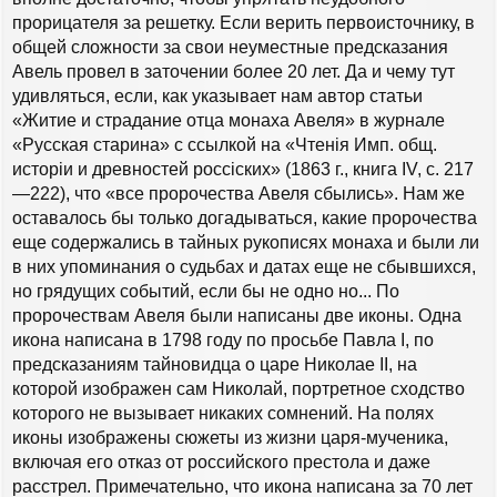
прорицателя за решетку. Если верить первоисточнику, в
общей сложности за свои неуместные предсказания
Авель провел в заточении более 20 лет. Да и чему тут
удивляться, если, как указывает нам автор статьи
«Житие и страдание отца монаха Авеля» в журнале
«Русская старина» с ссылкой на «Чтенiя Имп. общ.
исторiи и древностей россiских» (1863 г., книга IV, с. 217
—222), что «все пророчества Авеля сбылись». Нам же
оставалось бы только догадываться, какие пророчества
еще содержались в тайных рукописях монаха и были ли
в них упоминания о судьбах и датах еще не сбывшихся,
но грядущих событий, если бы не одно но... По
пророчествам Авеля были написаны две иконы. Одна
икона написана в 1798 году по просьбе Павла I, по
предсказаниям тайновидца о царе Николае II, на
которой изображен сам Николай, портретное сходство
которого не вызывает никаких сомнений. На полях
иконы изображены сюжеты из жизни царя-мученика,
включая его отказ от российского престола и даже
расстрел. Примечательно, что икона написана за 70 лет