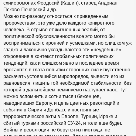
схииеромонах Феодосий (Кашин), старец Андриан
Псково-Печерский и др.
Можно по-разному относиться к приведенным
пророчествам, это уже дело каждого конкретного
человека. В отрыве от жизненных реалий, от
политической обусловленности все это могло бы
восприниматься с иронией и усмешками, но слишком уж
гладко и лаконично укладываются эти «неудобные»
откровения в контекст глобальных политических
тенденций, как и слишком явно в последнее время
бросаются в глаза попытки сторонних сил искусственно
раскачать устоявшийся миропорядок, вывести его из
равновесия, лишить той необходимой стабильности, без
которой в дальнейшем неминуемо наступает хаос. Тут
можно вспомнить и сотни тысяч беженцев,
наводнивших Европу, и цепь цветных революций и
события в Сирии и Донбасс и постоянные
террористическое акты в Европе, Турции, Ираке и
сбитый турками российский СУ-24, и толи еще будет.
Войны и революции не берутся из ниоткуда, не