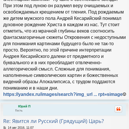
При этом под луною он разумел веру очищаемых и
освобождаемых крещением от тления. Под рождаемым
же дитем мужского пола Андрей Кесарийский понимал
духовное рождение Христа в каждом из нас. Тут стоит
отметить, что из мрачной глубины веков соотносить
фантасмагоричные сюжеты Откровения с недоступными
для понимания картинами будущего было не так-то
просто. Вероятно, по этой причине интерпретации
Андрея Кесарийского далеки от предметного и
буквального и в них преобладает отвлеченно-
аллегорический смысл. Сложные для понимания,
наполненные символических картин и божественных
видений образы Апокалипсиса, с трудом поддаются
пониманию и в наши дни.
https://yandex.ru/images/search?img_url ... rpt=simage
е
р
Юрий П
н
Гость
у
т
Re: Явится ли Русский (Грядущий) Царь?
ь
с
С
14 авг 2016, 11:07