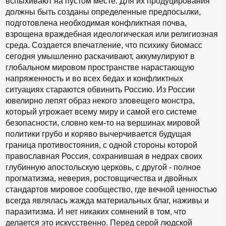
вспыхивают на пустом месте. Для их продуцирования
должны быть созданы определенные предпосылки,
подготовлена необходимая конфликтная почва,
взрощена враждебная идеологическая или религиозная
среда. Создается впечатление, что психику биомасс
сегодня умышленно раскачивают, аккумулируют в
глобальном мировом пространстве нарастающую
напряженность и во всех бедах и конфликтных
ситуациях стараются обвинить Россию. Из России
ювелирно лепят образ некого зловещего монстра,
который угрожает всему миру и самой его системе
безопасности, словно кем-то на вершинах мировой
политики грубо и коряво вычерчивается будущая
граница противостояния, с одной стороны которой
православная Россия, сохранившая в недрах своих
глубинную апостольскую церковь, с другой - полное
прогматизма, неверия, ростовщичества и двойных
стандартов мировое сообщество, где вечной ценностью
всегда являлась жажда материальных благ, наживы и
паразитизма. И нет никаких сомнений в том, что
делается это искусственно. Перед серой людской