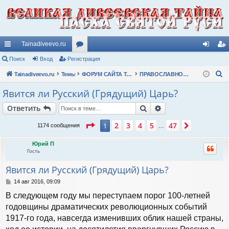
Tainadiveevo.ru
с
Поиск
Вход
Регистрация
ор
хо
ег
П
ы
Tainadiveevo.ru
Темы
ум
ФОРУМ САЙТА TAINADIVEEVO.RU
ПРАВОСЛАВНОЕ ЦАРСТВО и ЦЕРКОВЬ
д
ис
о
лк
ы
тр
Явится ли Русский (Грядущий) Царь?
и
и
ац
Поиск
Расширенный пои
Ответить
с
к
ия
Страница
1
из
47
2
3
4
5
47
1
След.
1174 сообщения
…
Юрий П
Гость
Явится ли Русский (Грядущий) Царь?
С
14 авг 2016, 09:09
о
В следующем году мы переступаем порог 100-летней
о
б
годовщины драматических революционных событий
щ
1917-го года, навсегда изменивших облик нашей страны,
е
н