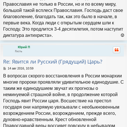
Православия не только в России, но и по всему миру,
большой такой всплеск Православия. Господь даст свое
благоволение, благодать так, как это было в начале, в
первые века. Когда люди с открытым сердцем шли к
Господу. Это продлится 3-4 десятилетия, потом наступит
диктатура антихриста».
е
р
Юрий П
н
Гость
у
т
Re: Явится ли Русский (Грядущий) Царь?
ь
с
С
14 авг 2016, 10:59
я
о
В вопросах скорого восстановления в России монархии
к
о
н
б
многие пророки проявляли удивительное единодушие. С
а
щ
таким же единодушием звучат их прогнозы о
е
ч
н
неминуемой страшной войне, в продолжение которой
а
и
л
Господь явит России царя. Восшествие на престол
е
у
государя они напрямую увязывали с необыкновенным
возрождением России, возрождением, прежде всего,
духовно-нравственным. Крест обновленной
Православной веры воссияет повсюду в небывалом