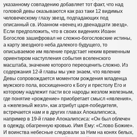
указанному совпадению добавляет тот факт, что над
головой девы оказываются как раз таки 12 видимых
человеческому глазу звезд, подпадающих под
описанный св. Иоанном «венец из двенадцати звезд».
Если предположить, что в своих видениях Иоанн
Богослов зашифровал не сложно-богословские истины,
а карту звездного неба далекого будущего, то
описываемое им явление предстает неким временным
ориентиром наступления события вселенского
масштаба, значение которого переоценить сложно. Из
содержания 12-й главы мы уже знаем, что явление
Девы сопровождается моментом рождения младенца
мужского пола, восхищенного к Богу и престолу Его и
которому надлежит пасти все народы жезлом железным,
где понятие «рождение» приобретает смысл «явления»,
а «железный жезл», как атрибут царя-победителя,
встречается нам и в других главах Апокалипсиса,
например в 19-й главе Апокалипсиса: «Он был облечен
в одежду, обагренную кровью. Имя Ему: «Слово Божие».
И воинства небесные следовали за Ним на конях белых,