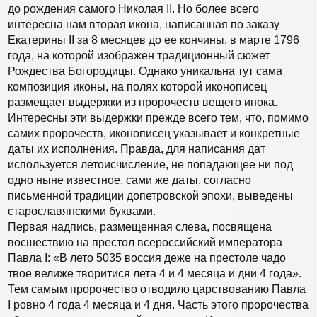
до рождения самого Николая II. Но более всего
интересна нам вторая икона, написанная по заказу
Екатерины II за 8 месяцев до ее кончины, в марте 1796
года, на которой изображен традиционный сюжет
Рождества Богородицы. Однако уникальна тут сама
композиция иконы, на полях которой иконописец
размещает выдержки из пророчеств вещего инока.
Интересны эти выдержки прежде всего тем, что, помимо
самих пророчеств, иконописец указывает и конкретные
даты их исполнения. Правда, для написания дат
используется летоисчисление, не попадающее ни под
одно ныне известное, сами же даты, согласно
письменной традиции допетровской эпохи, выведены
старославянскими буквами.
Первая надпись, размещенная слева, посвящена
восшествию на престол всероссийский императора
Павла I: «В лето 5035 воссия деже на престоле чадо
твое велиже творитися лета 4 и 4 месяца и дни 4 года».
Тем самым пророчество отводило царствованию Павла
I ровно 4 года 4 месяца и 4 дня. Часть этого пророчества