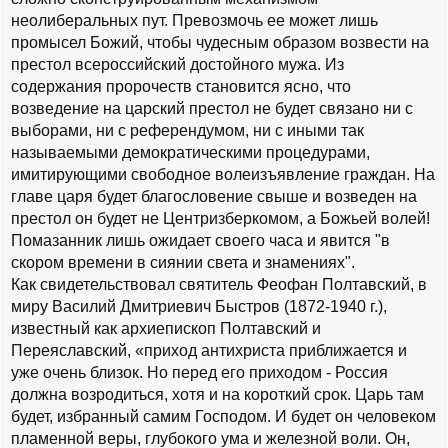
неолиберальных пут. Превозмочь ее может лишь
промысел Божий, чтобы чудесным образом возвести на
престол всероссийский достойного мужа. Из
содержания пророчеств становится ясно, что
возведение на царский престол не будет связано ни с
выборами, ни с референдумом, ни с иными так
называемыми демократическими процедурами,
имитирующими свободное волеизъявление граждан. На
главе царя будет благословение свыше и возведен на
престол он будет не Центризберкомом, а Божьей волей!
Помазанник лишь ожидает своего часа и явится "в
скором времени в сиянии света и знамениях".
Как свидетельствовал святитель Феофан Полтавский, в
миру Василий Дмитриевич Быстров (1872-1940 г.),
известный как архиепископ Полтавский и
Переяславский, «приход антихриста приближается и
уже очень близок. Но перед его приходом - Россия
должна возродиться, хотя и на короткий срок. Царь там
будет, избранный самим Господом. И будет он человеком
пламенной веры, глубокого ума и железной воли. Он,