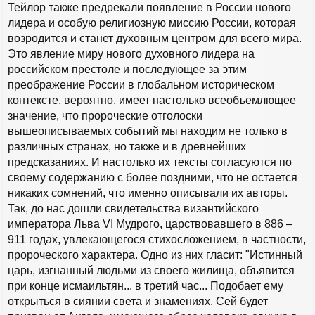
Тейлор также предрекали появление в России нового
лидера и особую религиозную миссию России, которая
возродится и станет духовным центром для всего мира.
Это явление миру нового духовного лидера на
российском престоле и последующее за этим
преображение России в глобальном историческом
контексте, вероятно, имеет настолько всеобъемлющее
значение, что пророческие отголоски
вышеописываемых событий мы находим не только в
различных странах, но также и в древнейших
предсказаниях. И настолько их тексты согласуются по
своему содержанию с более поздними, что не остается
никаких сомнений, что именно описывали их авторы.
Так, до нас дошли свидетельства византийского
императора Льва VI Мудрого, царствовавшего в 886 –
911 годах, увлекающегося стихосложением, в частности,
пророческого характера. Одно из них гласит: "Истинный
царь, изгнанный людьми из своего жилища, объявится
при конце исмаильтян... в третий час... Подобает ему
открыться в сиянии света и знамениях. Сей будет