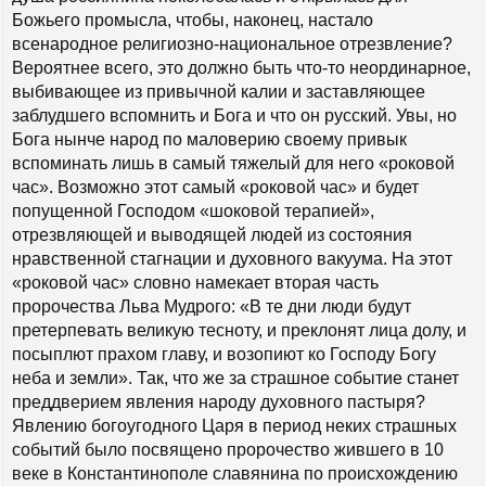
Божьего промысла, чтобы, наконец, настало
всенародное религиозно-национальное отрезвление?
Вероятнее всего, это должно быть что-то неординарное,
выбивающее из привычной калии и заставляющее
заблудшего вспомнить и Бога и что он русский. Увы, но
Бога нынче народ по маловерию своему привык
вспоминать лишь в самый тяжелый для него «роковой
час». Возможно этот самый «роковой час» и будет
попущенной Господом «шоковой терапией»,
отрезвляющей и выводящей людей из состояния
нравственной стагнации и духовного вакуума. На этот
«роковой час» словно намекает вторая часть
пророчества Льва Мудрого: «В те дни люди будут
претерпевать великую тесноту, и преклонят лица долу, и
посыплют прахом главу, и возопиют ко Господу Богу
неба и земли». Так, что же за страшное событие станет
преддверием явления народу духовного пастыря?
Явлению богоугодного Царя в период неких страшных
событий было посвящено пророчество жившего в 10
веке в Константинополе славянина по происхождению