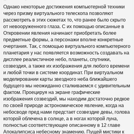
я
о
Однако некоторые достижения компьютерной техники
к
о
н
б
через призму виртуального телескопа позволяют
а
щ
рассмотреть в этих сюжетах то, что ранее было скрыто
е
ч
н
от невооруженного глаза. С их помощью описанные в
а
и
л
Откровении явления начинают приобретать более
е
у
предметные формы, а персонажи вполне конкретные
очертания. Так, с помощью виртуального компьютерного
планетария у нас появляется возможность создавать на
дисплее реалистичное небо, планеты, спутники,
созвездия, а также их изображения для любого времени
и любой точки в системе координат. При виртуальном
моделировании карты звездного неба ближайшего
будущего мы неожиданно сталкиваемся с удивительным
фактом. Проецируя на экране графические
изображения созвездий, мы находим достаточно редкое
по своей природе астрономическое явление, когда на
небосводе пред нами предстает созвездие девы, голова
которой облечена в солнце, а в ногах которой луна,
полностью соответствующее описанному в 12 главе
Апокалипсиса небесному знамению. Пущей мистики к