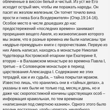
облеченные в виссон белый и чистый. Из уст же Его
исходит острый меч, чтобы им поражать народы. Он
пасет их жезлом железным; Он топчет точило вина
ярости и гнева Бога Вседержителя» (Откр.19:14-16).
Особое место в числе дошедших до нас
предостережений «последних времен» занимают
прорицания вещего Авеля, из жизнеописания которого
мы знаем, что в разные времена им были написаны три
«мудрые-премудрые» книги с пророчествами. Первую из
них Авель написал, находясь в монастыре Николая
Чудотворца Костромской епархии при Екатерине II,
вторую – в Валаамском монастыре во времена Павла I,
третью – в Соловецком монастыре в период
царствования Александра I. Содержание же этих
тетрадей, как и их судьба, – тайна покрытая мраком.
Известно лишь, что хранились они в «тайных делах», а
указаны в них были не только год, месяц и день, но и
даже час скоропостижной кончины царствующих особ –
информация крамольная, по тем временам
«написанная под смертною казнию». Одного этого было
вполне достаточно, чтобы упрятать неудобного