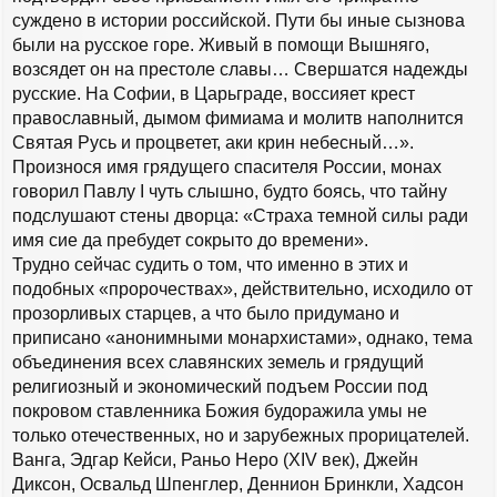
суждено в истории российской. Пути бы иные сызнова
были на русское горе. Живый в помощи Вышняго,
возсядет он на престоле славы… Свершатся надежды
русские. На Софии, в Царьграде, воссияет крест
православный, дымом фимиама и молитв наполнится
Святая Русь и процветет, аки крин небесный…».
Произнося имя грядущего спасителя России, монах
говорил Павлу I чуть слышно, будто боясь, что тайну
подслушают стены дворца: «Страха темной силы ради
имя сие да пребудет сокрыто до времени».
Трудно сейчас судить о том, что именно в этих и
подобных «пророчествах», действительно, исходило от
прозорливых старцев, а что было придумано и
приписано «анонимными монархистами», однако, тема
объединения всех славянских земель и грядущий
религиозный и экономический подъем России под
покровом ставленника Божия будоражила умы не
только отечественных, но и зарубежных прорицателей.
Ванга, Эдгар Кейси, Раньо Неро (XIV век), Джейн
Диксон, Освальд Шпенглер, Деннион Бринкли, Хадсон