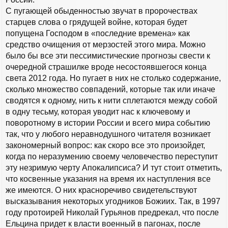
С пугающей обыденностью звучат в пророчествах
старцев слова о грядущей войне, которая будет
попущена Господом в «последние времена» как
средство очищения от мерзостей этого мира. Можно
было бы все эти пессимистические прогнозы свести к
очередной страшилке вроде несостоявшегося конца
света 2012 года. Но пугает в них не столько содержание,
сколько множество совпадений, которые так или иначе
сводятся к одному, нить к нити сплетаются между собой
в одну тесьму, которая уводит нас к ключевому и
поворотному в истории России и всего мира событию
так, что у любого неравнодушного читателя возникает
закономерный вопрос: как скоро все это произойдет,
когда по неразумению своему человечество переступит
эту незримую черту Апокалипсиса? И тут стоит отметить,
что косвенные указания на время их наступления все
же имеются. О них красноречиво свидетельствуют
высказывания некоторых угодников Божиих. Так, в 1997
году протоирей Николай Гурьянов предрекал, что после
Ельцина придет к власти военный в пагонах, после