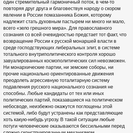
один стремительный гармоничный поток, в чем-то
повторяя друг друга и благовествуя народу о скором
явлении в России помазанника Божия, которому
надлежит стать духовным пастырем ни много ни мало,
всего «зело грешного мира». Для православного
сознания со всей очевидностью предстает тот факт, что
возвращение России к русской монаршей власти в
среде господствующих либеральных элит, в системе
тотального внутриполитического контроля хорошо
завуалированных космополитических сил невозможен.
Ни монархические партии, ни земские соборы, ни
прочие национально ориентированные движения
преодолеть агрессивную тоталитарную систему
подавления русского национального сознания не
способны. Любые кандидаты от тех или иных
политических партий, показавшиеся на политическом
небосводе, неизбежно окажутся поглощены этой
системой, либо будут устранены как представляющие
хоть какую-нибудь угрозу. В такой ситуации любые
потуги человеческие оказываются бессильными перед
сложно сконструированным механизмом