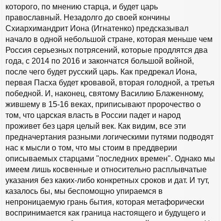
которого, по мнению старца, и будет царь
православный. Незадолго до своей кончины
Схиархимандрит Иона (Игнатенко) предсказывал
начало в одной небольшой стране, которая меньше чем
Россия серьезных потрясений, которые продлятся два
года, с 2014 по 2016 и закончатся большой войной,
после чего будет русский царь. Как предрекал Иона,
первая Пасха будет кровавой, вторая голодной, а третья
победной. И, наконец, святому Василию Блаженному,
жившему в 15-16 веках, приписывают пророчество о
том, что царская власть в России падет и народ
проживет без царя целый век. Как видим, все эти
предначертания разными логическими путями подводят
нас к мысли о том, что мы стоим в преддверии
описываемых старцами "последних времен". Однако мы
имеем лишь косвенные и относительно расплывчатые
указания без каких-либо конкретных сроков и дат. И тут,
казалось бы, мы беспомощно упираемся в
непроницаемую грань бытия, которая метафорически
воспринимается как граница настоящего и будущего и