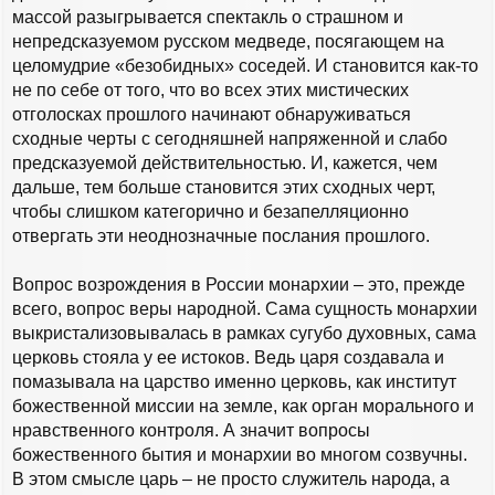
массой разыгрывается спектакль о страшном и
непредсказуемом русском медведе, посягающем на
целомудрие «безобидных» соседей. И становится как-то
не по себе от того, что во всех этих мистических
отголосках прошлого начинают обнаруживаться
сходные черты с сегодняшней напряженной и слабо
предсказуемой действительностью. И, кажется, чем
дальше, тем больше становится этих сходных черт,
чтобы слишком категорично и безапелляционно
отвергать эти неоднозначные послания прошлого.
Вопрос возрождения в России монархии – это, прежде
всего, вопрос веры народной. Сама сущность монархии
выкристализовывалась в рамках сугубо духовных, сама
церковь стояла у ее истоков. Ведь царя создавала и
помазывала на царство именно церковь, как институт
божественной миссии на земле, как орган морального и
нравственного контроля. А значит вопросы
божественного бытия и монархии во многом созвучны.
В этом смысле царь – не просто служитель народа, а