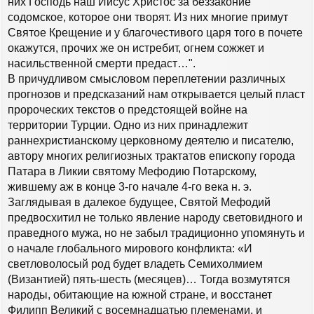
них Господь наш Иисус Христос за беззаконие
содомское, которое они творят. Из них многие примут
Святое Крещение и у благочестивого царя того в почете
окажутся, прочих же он истребит, огнем сожжет и
насильственной смерти предаст…".
В причудливом смысловом переплетении различных
прогнозов и предсказаний нам открывается целый пласт
пророческих текстов о предстоящей войне на
территории Турции. Одно из них принадлежит
раннехристианскому церковному деятелю и писателю,
автору многих религиозных трактатов епископу города
Патара в Ликии святому Мефодию Потарскому,
жившему аж в конце 3-го начале 4-го века н. э.
Заглядывая в далекое будущее, Святой Мефодий
предвосхитил не только явление народу световидного и
праведного мужа, но не забыл традиционно упомянуть и
о начале глобального мирового конфликта: «И
светловолосый род будет владеть Семихолмием
(Византией) пять-шесть (месяцев)… Тогда возмутятся
народы, обитающие на южной стране, и восстанет
Филипп Великий с восемнадцатью племенами, и