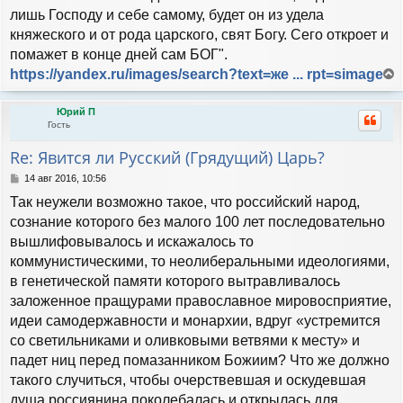
лишь Господу и себе самому, будет он из удела
княжеского и от рода царского, свят Богу. Сего откроет и
помажет в конце дней сам БОГ".
https://yandex.ru/images/search?text=же ... rpt=simage
е
р
Юрий П
н
Гость
у
т
Re: Явится ли Русский (Грядущий) Царь?
ь
с
С
14 авг 2016, 10:56
я
о
Так неужели возможно такое, что российский народ,
к
о
н
б
сознание которого без малого 100 лет последовательно
а
щ
вышлифовывалось и искажалось то
е
ч
н
коммунистическими, то неолиберальными идеологиями,
а
и
л
в генетической памяти которого вытравливалось
е
у
заложенное пращурами православное мировосприятие,
идеи самодержавности и монархии, вдруг «устремится
со светильниками и оливковыми ветвями к месту» и
падет ниц перед помазанником Божиим? Что же должно
такого случиться, чтобы очерствевшая и оскудевшая
душа россиянина поколебалась и открылась для