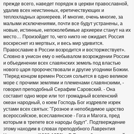
прежде всего, наведет порядок в церкви православной,
удалив всех неистинных, еретичествующих и
теплохладных архиереев. И многие, очень многие, за
малыми исключениями, почти все будут устранены, а
новые, истинные, непоколебимые архиереи станут на их
место… Произойдет то, чего никто не ожидает. Россия
воскреснет из мертвых, и весь мир удивится.
Православие в России возродится и восторжествует».
Словно в унисон ему о небывалом возрождении России
и объединении всех славянских земель под властью
нового царя пророчествовали и другие угодники Божии.
"Перед концом времен Россия сольется в одно великое
море с прочими землями и племенами славянскими, -
говорил преподобный Серафим Саровский. - Она
составит одно море или тот громадный вселенский
океан народный, о коем Господь Бог издревле изрек
устами всех святых: "Грозное и непобедимое царство
всероссийское, всеславянское - Гога и Магога, пред
которым в трепете все народы будут". Подтверждение
этому находим в словах преподобного Лаврентия