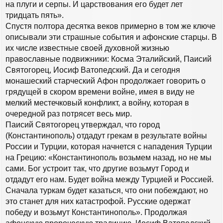
на плуги и серпы. И царствования его будет лет
тридцать пять».
Спустя полтора десятка веков примерно в том же ключе
описывали эти страшные события и афонские старцы. В
их числе известные своей духовной жизнью
православные подвижники: Косма Эталийский, Паисий
Святогорец, Иосиф Ватопедский. Да и сегодня
монашеский старческий Афон продолжает говорить о
грядущей в скором времени войне, имея в виду не
мелкий местечковый конфликт, а войну, которая в
очередной раз потрясет весь мир.
Паисий Святогорец утверждал, что город
(Константинополь) отдадут грекам в результате войны
России и Турции, которая начнется с нападения Турции
на Грецию: «Константинополь возьмем назад, но не мы
сами. Бог устроит так, что другие возьмут Город и
отдадут его нам. Будет война между Турцией и Россией.
Сначала туркам будет казаться, что они побеждают, но
это станет для них катастрофой. Русские одержат
победу и возьмут Константинополь». Продолжая