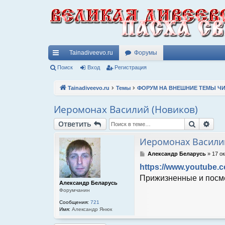
Tainadiveevo.ru
Форумы
с
Поиск
Вход
Регистрация
ы
Tainadiveevo.ru
Темы
ФОРУМ НА ВНЕШНИЕ ТЕМЫ ЧИ
лк
Иеромонах Василий (Новиков)
и
Поиск
Рас
Ответить
Иеромонах Василий
С
Александр Беларусь
»
17 ок
о
https://www.youtube
о
б
Прижизненные и посме
Александр Беларусь
щ
Форумчанин
е
н
Сообщения:
721
и
Имя:
Александр Янюк
е