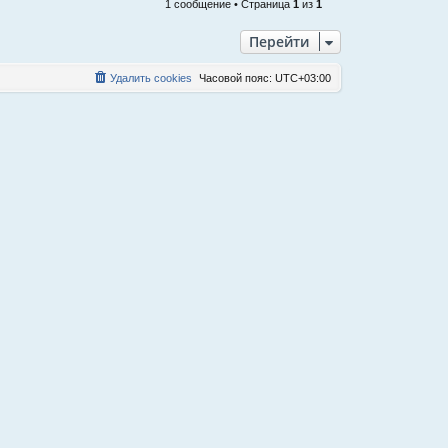
р
1 сообщение • Страница
1
из
1
н
у
Перейти
т
ь
Удалить cookies
Часовой пояс:
UTC+03:00
с
я
к
н
а
ч
а
л
у