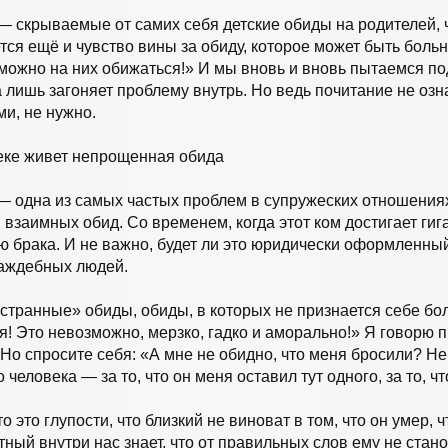
— скрываемые от самих себя детские обиды на родителей, 
ся ещё и чувство вины за обиду, которое может быть боль
 можно на них обижаться!» И мы вновь и вновь пытаемся под
а лишь загоняет проблему внутрь. Но ведь почитание не озна
и, не нужно.
еке живет непрощенная обида
одна из самых частых проблем в супружеских отношениях
взаимных обид. Со временем, когда этот ком достигает гиг
ю брака. И не важно, будет ли это юридически оформленн
раждебных людей.
«странные» обиды, обиды, в которых не признается себе бо
я! Это невозможно, мерзко, гадко и аморально!» Я говорю п
 Но спросите себя: «А мне не обидно, что меня бросили? Не 
 человека — за то, что он меня оставил тут одного, за то, 
то это глупости, что близкий не виноват в том, что он умер, ч
тный внутри нас знает, что от правильных слов ему не стано