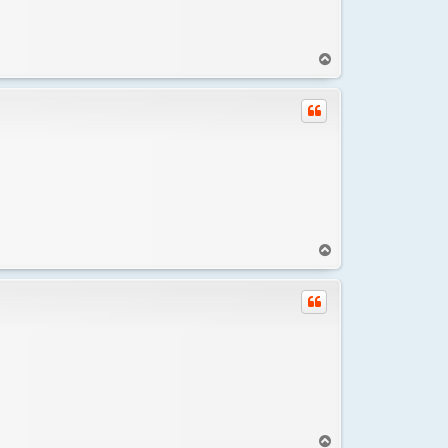
к
н
а
В
ч
е
а
р
л
н
у
у
т
ь
с
я
к
н
а
В
ч
е
а
р
л
н
у
у
т
ь
с
я
к
н
а
В
ч