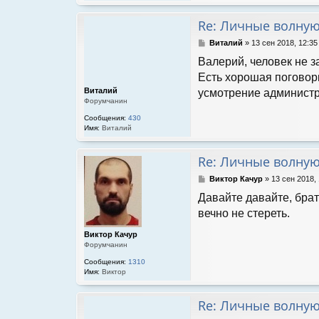
Re: Личные волну
С
Виталий
»
13 сен 2018, 12:35
о
Валерий, человек не за
о
б
Есть хорошая поговорк
щ
Виталий
усмотрение администр
е
Форумчанин
н
и
Сообщения:
430
е
Имя:
Виталий
Re: Личные волну
С
Виктор Качур
»
13 сен 2018,
о
Давайте давайте, брат
о
б
вечно не стереть.
щ
е
Виктор Качур
н
Форумчанин
и
Сообщения:
1310
е
Имя:
Виктор
Re: Личные волну