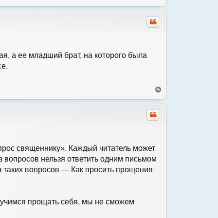
е
а
р
л
н
у
у
т
ь
с
лая, а ее младший брат, на которого была
я
се.
к
н
а
В
ч
е
а
р
л
н
у
у
т
ь
с
прос священнику». Каждый читатель может
я
из вопросов нельзя ответить одним письмом
к
н
з таких вопросов — Как просить прощения
а
ч
а
л
аучимся прощать себя, мы не сможем
у