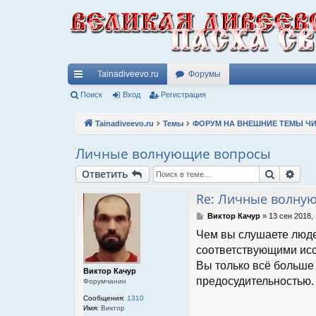
Tainadiveevo.ru
Форумы
с
Поиск
Вход
Регистрация
ы
Tainadiveevo.ru
Темы
ФОРУМ НА ВНЕШНИЕ ТЕМЫ ЧИ
лк
Личные волнующие вопросы
и
Поиск
Рас
Ответить
Re: Личные волну
С
Виктор Качур
»
13 сен 2018,
о
Чем вы слушаете людей
о
б
соответствующими исс
щ
Вы только всё больше 
е
Виктор Качур
н
предосудительностью.
Форумчанин
и
Сообщения:
1310
е
Имя:
Виктор