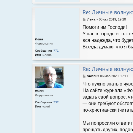
Re: Личные волну
С
Лена
»
05 окт 2019, 19:20
о
Помоги им Господи!
о
б
У нас в городе есть се
щ
Лена
вся надежда, что будет
е
Форумчанин
н
Всегда думаю, что я б
и
Сообщения:
771
е
Имя:
Елена
Re: Личные волну
С
valerii
»
06 мар 2020, 17:17
о
Что нужно знать о чув
о
б
На сайте журнала «Фо
valerii
щ
Форумчанин
задать свой вопрос, ч
е
н
Сообщения:
732
— они требуют обстоя
Имя:
valerii
и
по-христиански (читат
е
Мы попросили ответит
прощать других, подо