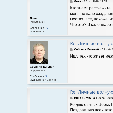
С
Лена
»
13 окт 2018, 19:05
о
Кто знает, расскажите
о
б
меня немало озадачила
щ
Лена
местах, все, похоже, и
е
Форумчанин
н
Что это? В календаре 
и
Сообщения:
771
е
Имя:
Елена
Re: Личные волну
С
Собянин Евгений
»
03 май 2
о
Ищу тех кто живет меж
о
б
щ
Собянин Евгений
е
Форумчанин
н
и
Сообщения:
5
е
Имя:
Евгений Собянин
Re: Личные волну
С
Инна Кияткина
»
29 сен 2019
о
Ко дню святых Веры, 
о
б
Поздравляю всех тезо
щ