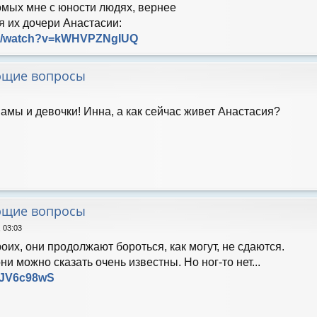
омых мне с юности людях, вернее
я их дочери Анастасии:
om/watch?v=kWHVPZNgIUQ
ющие вопросы
амы и девочки! Инна, а как сейчас живет Анастасия?
ющие вопросы
, 03:03
оих, они продолжают бороться, как могут, не сдаются.
и можно сказать очень известны. Но ног-то нет...
2CJV6c98wS