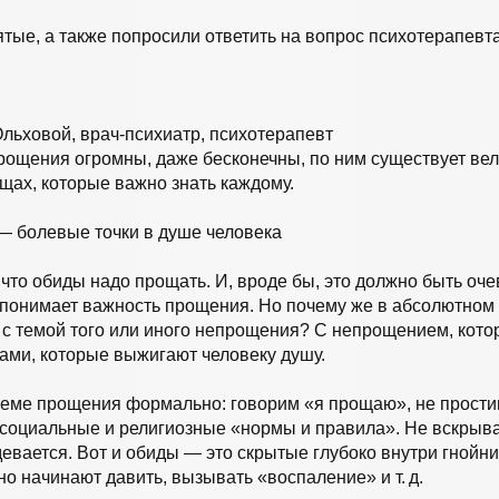
ятые, а также попросили ответить на вопрос психотерапевт
льховой, врач-психиатр, психотерапевт
ощения огромны, даже бесконечны, по ним существует вели
ещах, которые важно знать каждому.
 болевые точки в душе человека
, что обиды надо прощать. И, вроде бы, это должно быть оч
 понимает важность прощения. Но почему же в абсолютном
 с темой того или иного непрощения? С непрощением, котор
ми, которые выжигают человеку душу.
теме прощения формально: говорим «я прощаю», не простив
оциальные и религиозные «нормы и правила». Не вскрываем
девается. Вот и обиды — это скрытые глубоко внутри гнойник
вно начинают давить, вызывать «воспаление» и т. д.