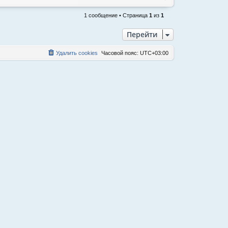
е
р
1 сообщение • Страница
1
из
1
н
у
Перейти
т
ь
Удалить cookies
Часовой пояс:
UTC+03:00
с
я
к
н
а
ч
а
л
у