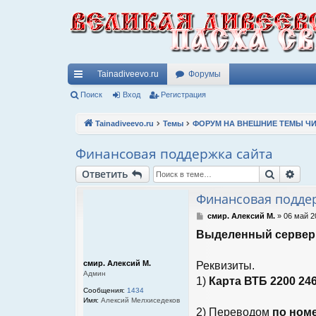
Tainadiveevo.ru
Форумы
с
Поиск
Вход
Регистрация
ы
Tainadiveevo.ru
Темы
ФОРУМ НА ВНЕШНИЕ ТЕМЫ ЧИ
лк
Финансовая поддержка сайта
и
Поиск
Рас
Ответить
Финансовая поддер
С
смир. Алексий М.
»
06 май 2
о
Выделенный сервер, 
о
б
щ
смир. Алексий М.
Реквизиты.
е
Админ
н
1)
Карта ВТБ 2200 246
и
Сообщения:
1434
е
Имя:
Алексий Мелхиседеков
2) Переводом
по ном