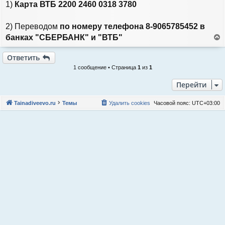
1)
Карта ВТБ 2200 2460 0318 3780
е
2) Переводом
по номеру телефона 8-9065785452 в
банках "СБЕРБАНК" и "ВТБ"
е
р
Ответить
н
1 сообщение • Страница
1
из
1
у
т
Перейти
ь
с
я
Tainadiveevo.ru
Темы
Удалить cookies
Часовой пояс:
UTC+03:00
к
н
а
ч
а
л
у