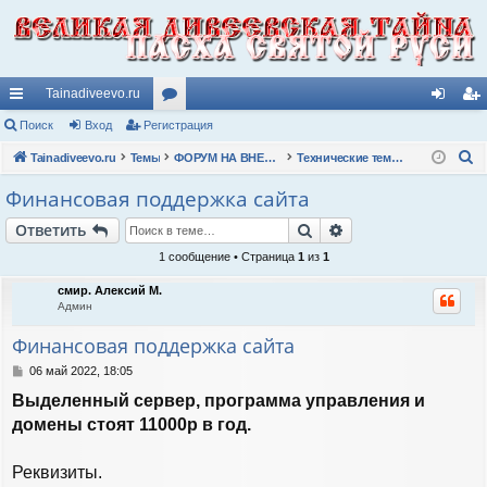
Tainadiveevo.ru
с
Поиск
Вход
Регистрация
ор
хо
ег
П
ы
Tainadiveevo.ru
Темы
ум
ФОРУМ НА ВНЕШНИЕ ТЕМЫ ЧИТАТЕЛЕЙ
Технические темы и прочее
д
ис
о
лк
ы
тр
Финансовая поддержка сайта
и
и
ац
Поиск
Расширенный пои
Ответить
с
к
ия
1 сообщение • Страница
1
из
1
смир. Алексий М.
Админ
Финансовая поддержка сайта
С
06 май 2022, 18:05
о
Выделенный сервер, программа управления и
о
б
домены стоят 11000р в год.
щ
е
н
Реквизиты.
и