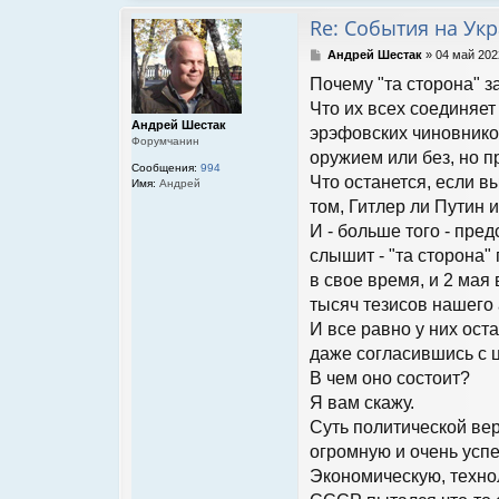
Re: События на Ук
С
Андрей Шестак
»
04 май 202
о
Почему "та сторона" з
о
б
Что их всех соединяет
щ
Андрей Шестак
эрэфовских чиновников
е
Форумчанин
н
оружием или без, но п
Сообщения:
994
и
Что останется, если в
Имя:
Андрей
е
том, Гитлер ли Путин 
И - больше того - пред
слышит - "та сторона"
в свое время, и 2 мая 
тысяч тезисов нашего а
И все равно у них ост
даже согласившись с ц
В чем оно состоит?
Я вам скажу.
Суть политической вер
огромную и очень ус
Экономическую, техно