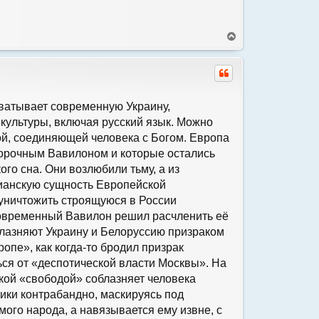
В
е
р
н
у
т
ь
хватывает современную Украину,
с
культуры, включая русский язык. Можно
я
ой, соединяющей человека с Богом. Европа
к
н
порочным Вавилоном и которые остались
а
го сна. Они возлюбили тьму, а из
ч
ианскую сущность Европейской
а
л
уничтожить строящуюся в России
у
овременный Вавилон решил расчленить её
облазняют Украину и Белоруссию призраком
опе», как когда-то бродил призрак
ся от «деспотической власти Москвы». На
кой «свободой» соблазняет человека
лики контрабандно, маскируясь под
ого народа, а навязывается ему извне, с