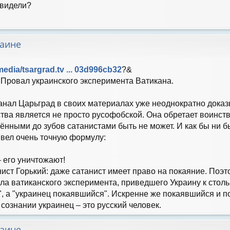
увидели?
раине
media/tsargrad.tv ... 03d996cb32
?&
 Провал украинского эксперимента Ватикана.
анал Царьград в своих материалах уже неоднократно дока
тва является не просто русофобской. Она обретает воинст
нными до зубов сатанистами быть не может. И как бы ни б
ывел очень точную формулу:
– его уничтожают!
нист Горький: даже сатанист имеет право на покаяние. По
ла ватиканского эксперимента, приведшего Украину к столь
", а "украинец покаявшийся". Искренне же покаявшийся и 
ознании украинец – это русский человек.
раине