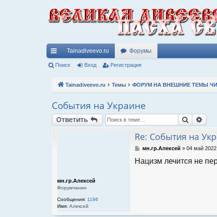
Tainadiveevo.ru
Форумы
с
Поиск
Вход
Регистрация
ы
Tainadiveevo.ru
Темы
ФОРУМ НА ВНЕШНИЕ ТЕМЫ ЧИ
лк
События на Украине
и
Поиск
Рас
Ответить
Re: События на Ук
С
мн.гр.Алексей
»
04 май 2022
о
Нацизм лечится не пе
о
б
щ
мн.гр.Алексей
е
Форумчанин
н
и
Сообщения:
1196
е
Имя:
Алексей