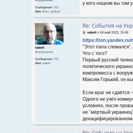
Форумчанин
н
у кого нацизм вы там 
и
Сообщения:
182
е
Имя:
#нет_войне!
Re: События на Ук
С
valerii
»
04 май 2022, 15:46
о
https://zen.yandex.ru/
о
б
"Этот папа сломался".
valerii
щ
Форумчанин
Что с того?
е
н
Сообщения:
732
Первый русский телек
Имя:
valerii
и
политического украинс
е
компромисса с вооружё
Максим Горький, он в
Если враг не сдаётся 
Одного не учёл комму
условиях, после прова
не "мёртвый украинец
денацифицированном с
Re: События на Ук