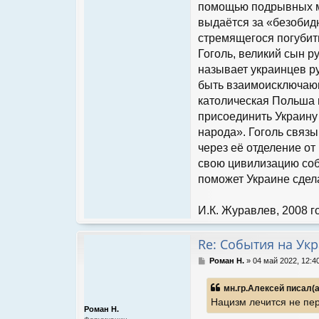
помощью подрывных ме
выдаётся за «безобидн
стремящегося погубит
Гоголь, великий сын р
называет украинцев ру
быть взаимоисключающ
католическая Польша 
присоединить Украину 
народа». Гоголь связы
через её отделение от
свою цивилизацию собс
поможет Украине сдел
И.К. Журавлев, 2008 г
Re: События на Ук
С
Роман Н.
»
04 май 2022, 12:4
о
о
мн.гр.Алексей писал(а
б
Нацизм лечится не пе
щ
Роман Н.
е