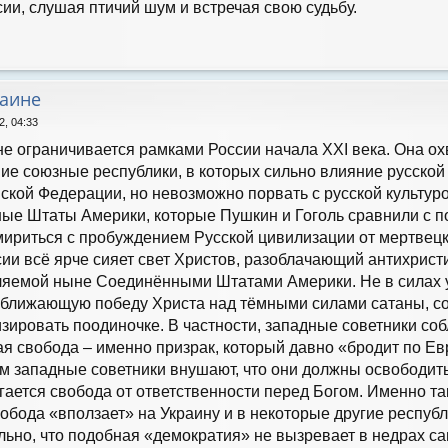
ии, слушая птичий шум и встречая свою судьбу.
раине
2, 04:33
не ограничивается рамками России начала XXI века. Она о
ие союзные республики, в которых сильно влияние русской 
йской Федерации, но невозможно порвать с русской культур
ые Штаты Америки, которые Пушкин и Гоголь сравнили с 
ириться с пробуждением Русской цивилизации от мертвецко
и всё ярче сияет свет Христов, разоблачающий антихрист
ляемой ныне Соединёнными Штатами Америки. Не в силах 
иближающую победу Христа над тёмными силами сатаны, с
изировать поодиночке. В частности, западные советники с
 свобода – именно призрак, который давно «бродит по Евр
м западные советники внушают, что они должны освободить
гается свобода от ответственности перед Богом. Именно та
обода «вползает» на Украину и в некоторые другие респуб
ьно, что подобная «демократия» не вызревает в недрах сам