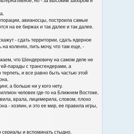
льтернативное, но - за высоким забором и
а.
рпорации, авианосцы, построила самые
ся на ее биржах и так далее и так далее.
скажут - сдать территории, сдать ядерное
на коленях, пить мочу, что там еще, -
имаем, что Шендеровичу на самом деле не
гей-парады с трансгендерами, а
о терпеть, и все равно быть частью этой
она.
нг, а больше ни у кого нету.
 миллион человек где-то на Ближнем Востоке,
авила, врала, лицемерила, словом, плохо
она - хозяин, и это ее мир, ее правила игры,
 сериалы и вспоминать стыдно.