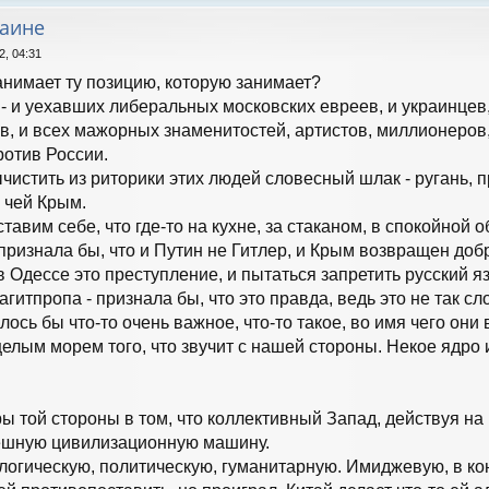
раине
2, 04:31
анимает ту позицию, которую занимает?
 - и уехавших либеральных московских евреев, и украинцев
, и всех мажорных знаменитостей, артистов, миллионеров, с
ротив России.
ычистить из риторики этих людей словесный шлак - ругань,
и чей Крым.
ставим себе, что где-то на кухне, за стаканом, в спокойной 
 признала бы, что и Путин не Гитлер, и Крым возвращен до
в Одессе это преступление, и пытаться запретить русский яз
гитпропа - признала бы, что это правда, ведь это не так сл
алось бы что-то очень важное, что-то такое, во имя чего он
елым морем того, что звучит с нашей стороны. Некое ядро 
ы той стороны в том, что коллективный Запад, действуя на
пешную цивилизационную машину.
логическую, политическую, гуманитарную. Имиджевую, в ко