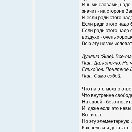
Иными словами, надо б
значит - на стороне За
И если ради этого над
Если ради этого надо 
Если ради этого надо 
воздухе - очень хорошо
Всю эту незамысловат
Дуняша (Яше). Все-та
Яша. Да, конечно. Не 
Епиходов. Понятное д
Яша. Само собой.
Что на это можно отве
Что внутренне свободн
На своей - безотносит
И, даже если это невы
Вот и все.
Но эту элементарную 
Как нельзя и доказать