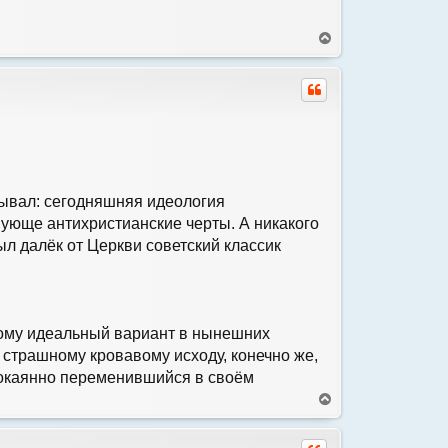
н
а
В
ч
е
а
р
л
н
у
у
т
ь
с
я
к
н
зывал: сегодняшняя идеология
а
вующе антихристианские черты. А никакого
ч
ыл далёк от Церкви советский классик
а
л
у
этому идеальный вариант в нынешних
 страшному кровавому исходу, конечно же,
покаянно переменившийся в своём
В
е
р
н