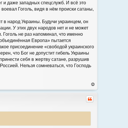
 и даже западных спецслужб. И всё это
воевал Гоголь, видя в нём происки сатаны,
ит в народ Украины. Будучи украинцем, он
ции. У этих двух народов нет и не может
 Гоголь не раз напоминал, что именно
 «объединённая Европа» пытается
такое присоединение «свободой украинского
ерен, что Бог не допустит гибель Украины
принести себя в жертву сатане, разрушив
Россией. Нельзя сомневаться, что Господь
В
е
р
н
у
т
ь
с
я
к