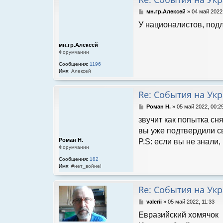
С
мн.гр.Алексей
»
04 май 2022
о
У националистов, подл
о
б
щ
мн.гр.Алексей
е
Форумчанин
н
и
Сообщения:
1196
е
Имя:
Алексей
Re: События на Ук
С
Роман Н.
»
05 май 2022, 00:2
о
звучит как попытка сн
о
б
вы уже подтвердили св
щ
Роман Н.
P.S: если вы не знали
е
Форумчанин
н
и
Сообщения:
182
е
Имя:
#нет_войне!
Re: События на Ук
С
valerii
»
05 май 2022, 11:33
о
Евразийский хомячок
о