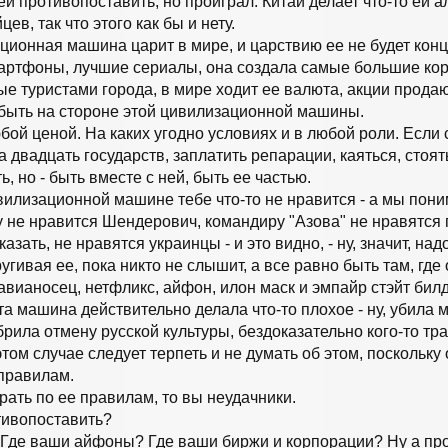
й противопоставить, но проиграл. Китай делает что-то ей а
ев, так что этого как бы и нету.
зационная машина царит в мире, и царствию ее не будет конц
артфоны, лучшие сериалы, она создала самые большие ко
 туристами города, в мире ходит ее валюта, акции продают
о быть на стороне этой цивилизационной машины.
бой ценой. На каких угодно условиях и в любой роли. Если 
 двадцать государств, заплатить репарации, каяться, стоять 
ть, но - быть вместе с ней, быть ее частью.
вилизационной машине тебе что-то не нравится - а мы пон
 не нравится Шендерович, командиру "Азова" не нравятся 
азать, не нравятся украинцы - и это видно, - ну, значит, над
гивая ее, пока никто не слышит, а все равно быть там, где 
авианосец, нетфликс, айфон, илон маск и эмпайр стэйт билди
эта машина действительно делала что-то плохое - ну, убила
рила отмену русской культуры, бездоказательно кого-то тр
в этом случае следует терпеть и не думать об этом, поскольку 
 правилам.
грать по ее правилам, то вы неудачники.
тивопоставить?
Где ваши айфоны? Где ваши биржи и корпорации? Ну а про