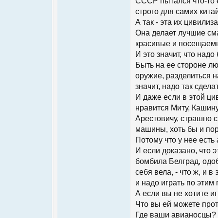
СССР пытался что-то е
строго для самих китайц
А так - эта их цивили
Она делает лучшие см
красивые и посещаемые
И это значит, что над
Быть на ее стороне лю
оружие, разделиться на
значит, надо так сдела
И даже если в этой ци
нравится Миту, Кашину
Арестовичу, страшно ск
машины, хоть бы и пору
Потому что у нее есть 
И если доказано, что 
бомбила Белград, одоб
себя вела, - что ж, и 
и надо играть по этим
А если вы не хотите и
Что вы ей можете про
Где ваши авианосцы? 