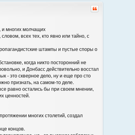
р
н
у
т
ь
с
, и многих молчащих
я
ловом, всех тех, кто явно или тайно, с
к
н
а
 пропагандистские штампы и пустые споры о
ч
а
л
обстановке, когда никто посторонний не
у
бровольно, и Донбасс действительно восстал
ык - это скверное дело, ну и еще про сто
ожно признать, на самом-то деле.
и все равно остались бы при своем мнении,
их ценностей.
 протяжении многих столетий, создал
нце концов.