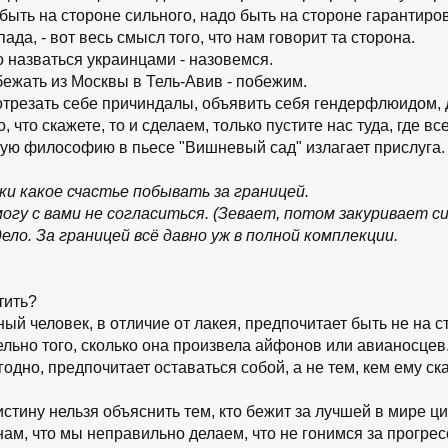
ыть на стороне сильного, надо быть на стороне гарантиров
пада, - вот весь смысл того, что нам говорит та сторона.
о назваться украинцами - назовемся.
бежать из Москвы в Тель-Авив - побежим.
отрезать себе причиндалы, объявить себя гендерфлюидом, д
, что скажете, то и сделаем, только пустите нас туда, где в
ую философию в пьесе "Вишневый сад" излагает прислуга.
ки какое счастье побывать за границей.
могу с вами не согласиться. (Зевает, потом закуривает си
ело. За границей всё давно уж в полной комплекции.
тить?
ый человек, в отличие от лакея, предпочитает быть не на с
ельно того, сколько она произвела айфонов или авианосцев
годно, предпочитает оставаться собой, а не тем, кем ему ск
истину нельзя объяснить тем, кто бежит за лучшей в мире 
 нам, что мы неправильно делаем, что не гонимся за прогрес