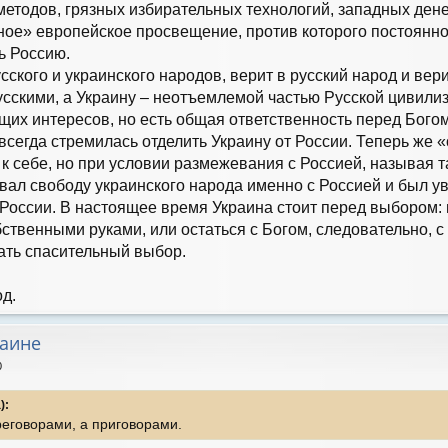
тодов, грязных избирательных технологий, западных денег
ое» европейское просвещение, против которого постоянно 
ь Россию.
усского и украинского народов, верит в русский народ и вер
сскими, а Украину – неотъемлемой частью Русской цивилиза
их интересов, но есть общая ответственность перед Богом.
всегда стремилась отделить Украину от России. Теперь же
к себе, но при условии размежевания с Россией, называя 
вал свободу украинского народа именно с Россией и был ув
 России. В настоящее время Украина стоит перед выбором: 
твенными руками, или остаться с Богом, следовательно, с 
ать спасительный выбор.
од.
раине
0
):
реговорами, а приговорами.