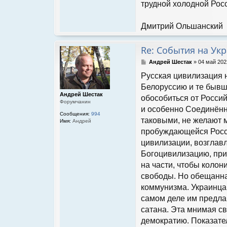
трудной холодной Росс
Дмитрий Ольшанский
Re: События на Ук
С
Андрей Шестак
»
04 май 202
о
Русская цивилизация 
о
б
Белоруссию и те бывш
щ
Андрей Шестак
обособиться от Росси
е
Форумчанин
н
и особенно Соединённ
Сообщения:
994
и
таковыми, не желают м
Имя:
Андрей
е
пробуждающейся Росси
цивилизации, возглав
Богоцивилизацию, пр
на части, чтобы колон
свободы. Но обещанная
коммунизма. Украинца
самом деле им предла
сатана. Эта мнимая св
демократию. Показател