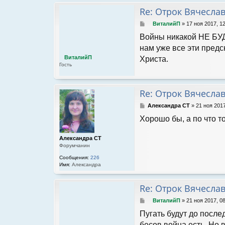
Re: Отрок Вячесла
С
ВиталийП
»
17 ноя 2017, 1
о
Войны никакой НЕ БУД
о
б
нам уже все эти предс
щ
ВиталийП
Христа.
е
Гость
н
и
е
Re: Отрок Вячесла
С
Александра СТ
»
21 ноя 2017
о
Хорошо бы, а по что то
о
б
щ
Александра СТ
е
Форумчанин
н
и
Сообщения:
226
Имя:
Александра
е
Re: Отрок Вячесла
С
ВиталийП
»
21 ноя 2017, 0
о
Пугать будут до после
о
б
бесов война есть. Но 