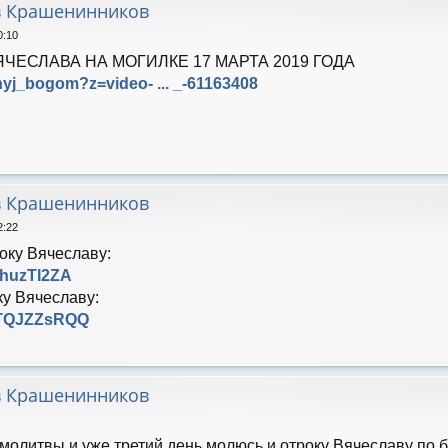
в Крашенинников
0:10
ЧЕСЛАВА НА МОГИЛКЕ 17 МАРТА 2019 ГОДА
nyj_bogom?z=video- ... _-61163408
в Крашенинников
2:22
оку Вячеславу:
dvhuzTI2ZA
ку Вячеславу:
1aTQJZZsRQQ
в Крашенинников
 молитвы и уже третий день молюсь и отроку Вячеславу по 