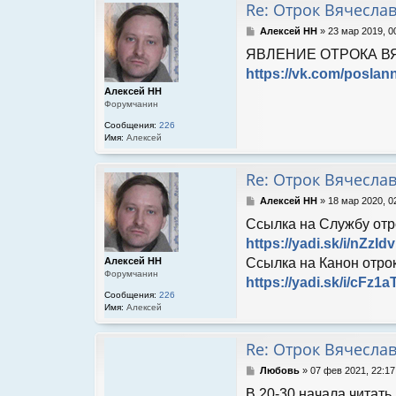
Re: Отрок Вячесла
С
Алексей НН
»
23 мар 2019, 0
о
ЯВЛЕНИЕ ОТРОКА ВЯ
о
б
https://vk.com/poslan
щ
Алексей НН
е
Форумчанин
н
и
Сообщения:
226
е
Имя:
Алексей
Re: Отрок Вячесла
С
Алексей НН
»
18 мар 2020, 0
о
Ссылка на Службу отр
о
б
https://yadi.sk/i/nZzI
щ
Ссылка на Канон отро
Алексей НН
е
Форумчанин
н
https://yadi.sk/i/cFz
и
Сообщения:
226
е
Имя:
Алексей
Re: Отрок Вячесла
С
Любовь
»
07 фев 2021, 22:17
о
В 20-30 начала читать
о