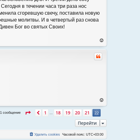
с
Сегодня в течении часа три раза нос
я
заменила сгоревшую свечу, поставила новую
к
н
грешные молитвы. И в четвертый раз снова
а
Дивен Бог во святых Своих!
ч
а
л
В
у
е
р
н
у
т
ь
с
я
к
н
а
В
ч
е
а
р
л
Страница
22
из
22
1
18
19
20
21
Пред.
22
41 сообщение
…
н
у
у
Перейти
т
ь
Удалить cookies
Часовой пояс:
UTC+03:00
с
я