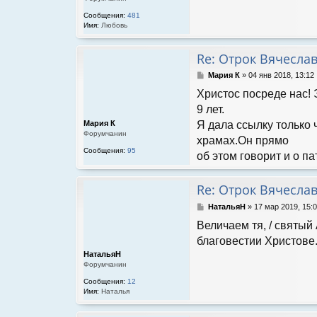
н
и
Сообщения:
481
е
Имя:
Любовь
Re: Отрок Вячесла
С
Мария К
»
04 янв 2018, 13:12
о
Христос посреде нас! 
о
б
9 лет.
щ
Мария К
Я дала ссылку только 
е
Форумчанин
н
храмах.Он прямо
и
Сообщения:
95
об этом говорит и о п
е
Re: Отрок Вячесла
С
НатальяН
»
17 мар 2019, 15:
о
Величаем тя, / святый 
о
б
благовестии Христове
щ
НатальяН
е
Форумчанин
н
и
Сообщения:
12
е
Имя:
Наталья