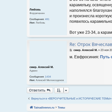
б
карамельку, освященну
щ
Любовь
наполнялся благоухани
е
Форумчанин
н
и произнесла короткую
и
Сообщения:
481
появилось карамельное
е
Имя:
Любовь
Вот уже 23-34, а кара
Re: Отрок Вячесла
С
смир. Алексий М.
»
23 ноя 2
о
м. Евфросиния:
Путь 
о
б
щ
смир. Алексий М.
е
Админ
н
и
Сообщения:
1434
е
Имя:
Алексий Мелхиседеков
Ответить
Вернуться в «ВЕРОУЧИТЕЛЬНЫЕ и ИСТОРИЧЕСКИЕ ТЕМЫ»
Tainadiveevo.ru
Темы