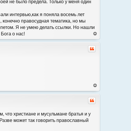
оей не было предела. Только у меня один
к
н
а
вали интервью,как я поняла восемь лет
ч
м, конечно правосудная тематика, но мы
а
л
репетом. Я не умею делать ссылки. Но нашли
у
Бога о нас!
В
е
р
н
у
т
ь
с
я
к
н
а
В
ч
е
а
р
л
н
у
у
т
ь
м, что христиане и мусульмане братья и у
с
! Разве может так говорить православный
я
к