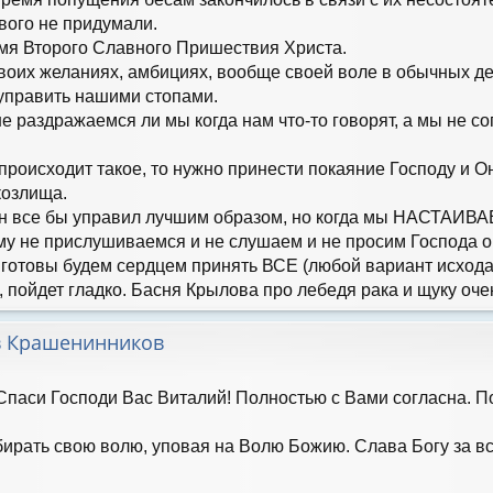
вого не придумали.
мя Второго Славного Пришествия Христа.
воих желаниях, амбициях, вообще своей воле в обычных д
управить нашими стопами.
е раздражаемся ли мы когда нам что-то говорят, а мы не с
происходит такое, то нужно принести покаяние Господу и 
козлища.
 Он все бы управил лучшим образом, но когда мы НАСТАИВ
му не прислушиваемся и не слушаем и не просим Господа о 
готовы будем сердцем принять ВСЕ (любой вариант исхода 
, пойдет гладко. Басня Крылова про лебедя рака и щуку оче
в Крашенинников
Спаси Господи Вас Виталий! Полностью с Вами согласна. П
бирать свою волю, уповая на Волю Божию. Слава Богу за вс