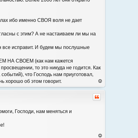
я
к
н
а
елах ибо именно СВОЯ воля не дает
ч
а
л
огласны с этим? А не настаиваем ли мы на
у
Он все исправит. И будем мы послушные
АЕМ НА СВОЕМ (как нам кажется
просвещении, то это никуда не годится. Как
событий), что Господь нам приуготовал,
нь хорошо об этом говорит.
В
е
р
н
у
т
ь
омоги, Господи, нам меняться и
с
я
е!
к
н
а
В