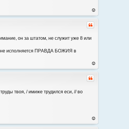
н
а
В
ч
е
а
р
л
н
у
у
т
ь
имание, он за штатом, не служит уже 8 или
с
я
 что не исполняется ПРАВДА БОЖИЯ в
к
н
а
В
ч
е
а
р
л
н
у
у
т
ь
руды твоя, / имиже трудился еси, // во
с
я
к
н
а
В
ч
е
а
р
л