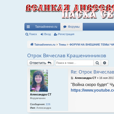
Tainadiveevo.ru
Форумы
с
Поиск
Вход
Регистрация
ы
Tainadiveevo.ru
Темы
ФОРУМ НА ВНЕШНИЕ ТЕМЫ ЧИ
лк
Отрок Вячеслав Крашенинников
и
Поиск
Рас
Ответить
Re: Отрок Вячесла
С
Александра СТ
»
16 ноя 2017
о
"Война скоро будет" 
о
б
https://www.youtube
щ
Александра СТ
е
Форумчанин
н
и
Сообщения:
226
Имя:
Александра
е