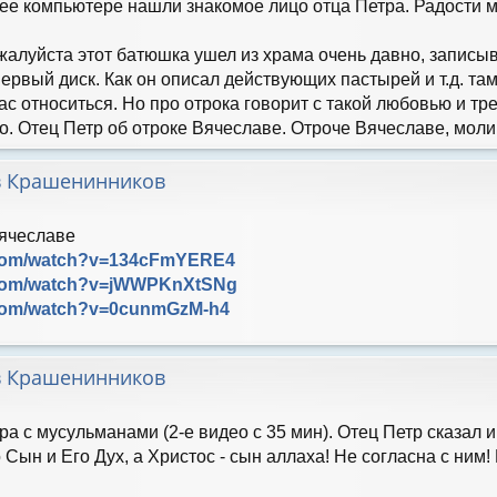
ее компьютере нашли знакомое лицо отца Петра. Радости м
жалуйста этот батюшка ушел из храма очень давно, записы
первый диск. Как он описал действующих пастырей и т.д. та
час относиться. Но про отрока говорит с такой любовью и т
 Отец Петр об отроке Вячеславе. Отроче Вячеславе, моли 
в Крашенинников
Вячеславе
.com/watch?v=134cFmYERE4
.com/watch?v=jWWPKnXtSNg
.com/watch?v=0cunmGzM-h4
в Крашенинников
ра с мусульманами (2-е видео с 35 мин). Отец Петр сказал и
о Сын и Его Дух, а Христос - сын аллаха! Не согласна с ним