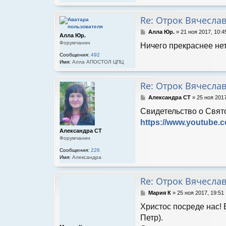
е
Re: Отрок Вячесла
С
Алла Юр.
»
21 ноя 2017, 10:4
Алла Юр.
о
Форумчанин
Ничего прекраснее не
о
б
Сообщения:
492
щ
Имя:
Алла АПОСТОЛ ЦПЦ
е
н
Re: Отрок Вячесла
и
е
С
Александра СТ
»
25 ноя 2017
о
Свидетельство о Свят
о
б
https://www.youtub
щ
Александра СТ
е
Форумчанин
н
и
Сообщения:
226
Имя:
Александра
е
Re: Отрок Вячесла
С
Мария К
»
25 ноя 2017, 19:51
о
Христос посреде нас! 
о
б
Петр).
щ