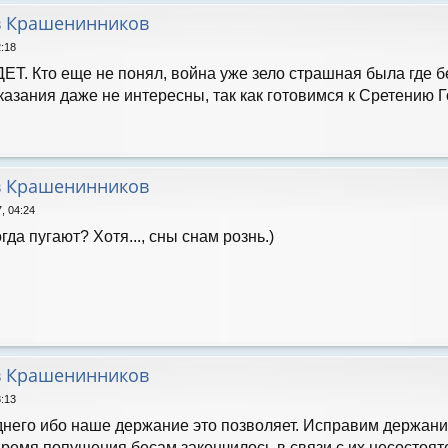
в Крашенинников
2:18
ЕТ. Кто еще не понял, война уже зело страшная была где 
казания даже не интересны, так как готовимся к Сретению 
в Крашенинников
, 04:24
гда пугают? Хотя..., сны снам рознь.)
в Крашенинников
8:13
днего ибо наше держание это позволяет. Исправим держание и
время попущения бесам закончилось в связи с их несостоят