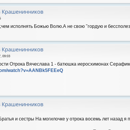
в Крашенинников
5
т,чем исполнять Божью Волю.А не свою "гордую и бессполез
в Крашенинников
, 09:03
ости Отрока Вячеслава 1 - батюшка иеросхимонах Серафим
e.com/watch?v=AANBk5FEEeQ
в Крашенинников
Братья и сестры На могилочке у отрока восемь лет назад я 