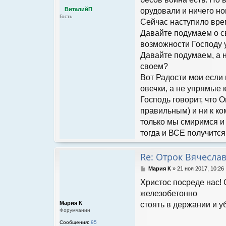
щ
ВиталийП
орудовали и ничего но
е
Гость
н
Сейчас наступило вре
и
Давайте подумаем о с
е
возможности Господу 
Давайте подумаем, а н
своем?
Вот Радости мои если 
овечки, а не упрямые 
Господь говорит, что
правильным) и ни к ко
только мы смиримся и 
тогда и ВСЕ получится
Re: Отрок Вячесла
С
Мария К
»
21 ноя 2017, 10:26
о
Христос посреде нас! 
о
б
железобетонно
щ
Мария К
стоять в держании и у
е
Форумчанин
н
и
Сообщения:
95