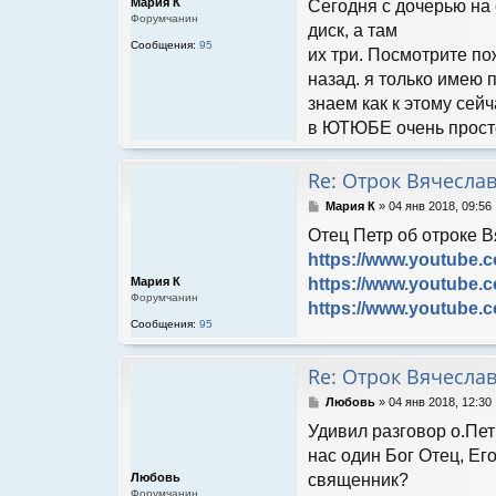
Мария К
Сегодня с дочерью на 
е
Форумчанин
н
диск, а там
и
Сообщения:
95
их три. Посмотрите по
е
назад. я только имею 
знаем как к этому сей
в ЮТЮБЕ очень просто.
Re: Отрок Вячесла
С
Мария К
»
04 янв 2018, 09:56
о
Отец Петр об отроке 
о
б
https://www.youtube
щ
Мария К
https://www.youtube
е
Форумчанин
н
https://www.youtube
и
Сообщения:
95
е
Re: Отрок Вячесла
С
Любовь
»
04 янв 2018, 12:30
о
Удивил разговор о.Пет
о
б
нас один Бог Отец, Ег
щ
Любовь
священник?
е
Форумчанин