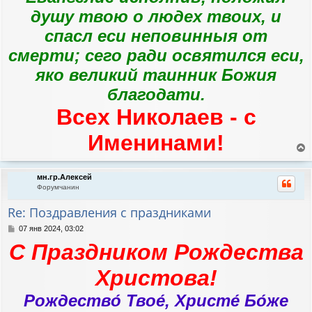
душу твою о людех твоих, и
спасл еси неповинныя от
смерти; сего ради освятился еси,
яко великий таинник Божия
благодати.
Всех Николаев - с
Именинами!
е
р
мн.гр.Алексей
н
Форумчанин
у
т
Re: Поздравления с праздниками
ь
с
С
07 янв 2024, 03:02
я
о
С Праздником Рождества
к
о
н
б
а
щ
Христова!
е
ч
н
а
Рождество́ Твое́, Христе́ Бо́же
и
л
е