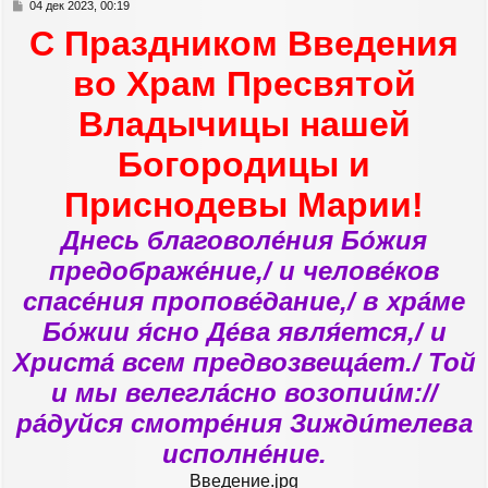
с
С
04 дек 2023, 00:19
я
о
С Праздником Введения
к
о
н
б
а
щ
во Храм Пресвятой
е
ч
н
а
Владычицы нашей
и
л
е
у
Богородицы и
Приснодевы Марии!
Днесь благоволе́ния Бо́жия
предображе́ние,/ и челове́ков
спасе́ния пропове́дание,/ в хра́ме
Бо́жии я́сно Де́ва явля́ется,/ и
Христа́ всем предвозвеща́ет./ Той
и мы велегла́сно возопии́м://
ра́дуйся смотре́ния Зижди́телева
исполне́ние.
Введение.jpg