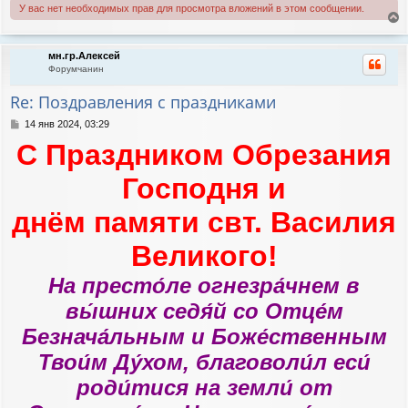
У вас нет необходимых прав для просмотра вложений в этом сообщении.
е
р
мн.гр.Алексей
н
Форумчанин
у
т
Re: Поздравления с праздниками
ь
с
С
14 янв 2024, 03:29
я
о
С Праздником Обрезания
к
о
н
б
а
щ
Господня и
е
ч
н
а
днём памяти свт. Василия
и
л
е
у
Великого!
На престо́ле огнезра́чнем в
вы́шних седя́й со Отце́м
Безнача́льным и Боже́ственным
Твои́м Ду́хом, благоволи́л еси́
роди́тися на земли́ от