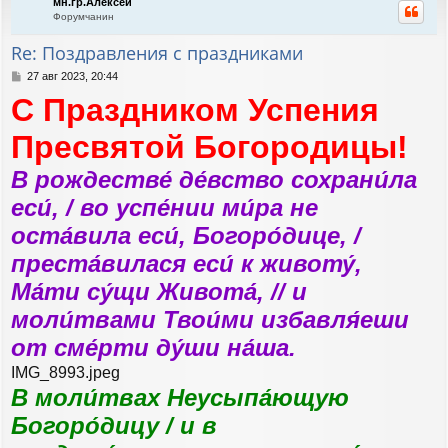
мн.гр.Алексей
н
и
Форумчанин
у
е
т
Re: Поздравления с праздниками
ь
с
С
27 авг 2023, 20:44
я
о
С Праздником Успения
к
о
н
б
а
щ
Пресвятой Богородицы!
е
ч
н
а
В рождестве́ де́вство сохрани́ла
и
л
е
у
еси́, / во успе́нии ми́ра не
оста́вила еси́, Богоро́дице, /
преста́вилася еси́ к животу́,
Ма́ти су́щи Живота́, // и
моли́твами Твои́ми избавля́еши
от сме́рти ду́ши на́ша.
IMG_8993.jpeg
В моли́твах Неусыпа́ющую
Богоро́дицу / и в