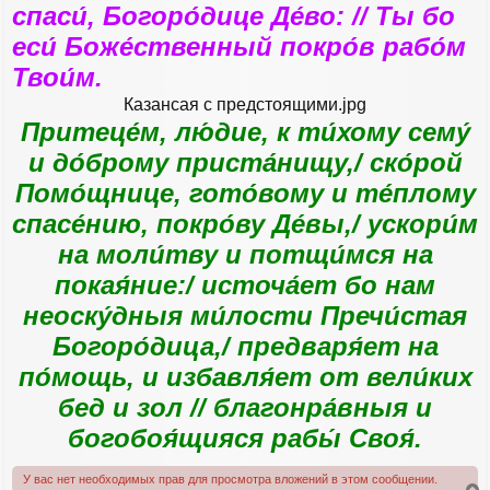
спаси́, Богоро́дице Де́во: // Ты бо
еси́ Боже́ственный покро́в рабо́м
Твои́м.
Казансая с предстоящими.jpg
Притеце́м, лю́дие, к ти́хому сему́
и до́брому приста́нищу,/ ско́рой
Помо́щнице, гото́вому и те́плому
спасе́нию, покро́ву Де́вы,/ ускори́м
на моли́тву и потщи́мся на
покая́ние:/ источа́ет бо нам
неоску́дныя ми́лости Пречи́стая
Богоро́дица,/ предваря́ет на
по́мощь, и избавля́ет от вели́ких
бед и зол // благонра́вныя и
богобоя́щияся рабы́ Своя́.
У вас нет необходимых прав для просмотра вложений в этом сообщении.