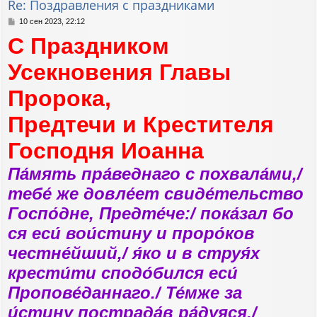
Re: Поздравления с праздниками
ь
с
С
10 сен 2023, 22:12
я
о
С Праздником
к
о
н
б
а
щ
Усекновения Главы
е
ч
н
а
Пророка,
и
л
е
у
Предтечи и Крестителя
Господня Иоанна
Па́мять пра́веднаго с похвала́ми,/
тебе́ же довле́ет свиде́тельство
Госпо́дне, Предте́че:/ пока́зал бо
ся еси́ вои́стину и проро́ков
честне́йший,/ я́ко и в струя́х
крести́ти сподо́бился еси́
Пропове́даннаго./ Те́мже за
и́стину пострада́в ра́дуяся,/