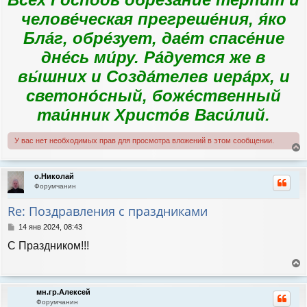
челове́ческая прегреше́ния, я́ко
Бла́г, обре́зует, дае́т спасе́ние
дне́сь ми́ру. Ра́дуется же в
вы́шних и Созда́телев иера́рх, и
светоно́сный, боже́ственный
таи́нник Христо́в Васи́лий.
У вас нет необходимых прав для просмотра вложений в этом сообщении.
е
р
о.Николай
н
Форумчанин
у
т
Re: Поздравления с праздниками
ь
с
С
14 янв 2024, 08:43
я
о
C Праздником!!!
к
о
н
б
а
щ
е
е
ч
р
н
а
мн.гр.Алексей
н
и
л
Форумчанин
у