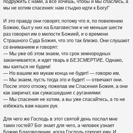
подружить с нами, а все хочешь, чтобы и мы спаслись, а
мы не хотим спасения: нам стыдно идти к Богу!"
И это правду они говорят, потому что я, по повелению
Божию, был у них на Благовестии и не меньше шести
раз говорил им о милости Божией, и о времени
Страшного Суда Божия, что это так близко. Они слушают
со вниманием и говорят:
— Мы уже об этом знаем, что срок земнородных
заканчивается, и идет тварь в БЕЗСМЕРТИЕ. Однако,
мы каяться не будем!
— Но вашим же мукам конца не будет! — говорю им.
— Мы знаем, пусть тогда это и будет! — отвечают они.
После этого отхожу, пожелав им Спасения Божия, а они
как закричат, как сумасшедшие с руганиями:
— Мы спасения не хотим, а вы уже спасайтесь, а то не
избежать вам наших рук.
Для чего же Господь в этот святой день послал мне
таких гостей? Бог знает для чего, а человек узнает
Божие Благоволение, когда Господь откроет ему. И