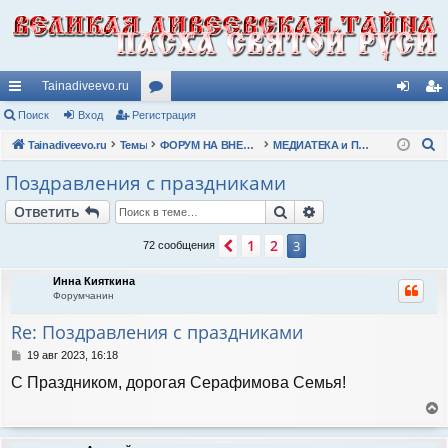
Tainadiveevo.ru
с
Поиск
Вход
Регистрация
ор
хо
ег
П
ы
Tainadiveevo.ru
Темы
ум
ФОРУМ НА ВНЕШНИЕ ТЕМЫ ЧИТАТЕЛЕЙ
МЕДИАТЕКА и ПОЗНАВАТЕЛЬНЫЕ ТЕМЫ
д
ис
о
лк
ы
тр
Поздравления с праздниками
и
и
ац
Поиск
Расширенный пои
Ответить
с
к
ия
1
2
Пред.
3
72 сообщения
Инна Кияткина
Форумчанин
Re: Поздравления с праздниками
С
19 авг 2023, 16:18
о
С Праздником, дорогая Серафимова Семья!
о
б
щ
е
е
р
н