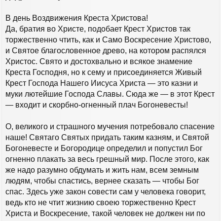
а
щ
е
ч
н
В день Воздвижения Креста Христова!
а
и
л
Да, братия во Христе, подобает Крест Христов так
е
у
торжественно чтить, как и Само Воскресение Христово,
и Святое благословенное древо, на котором распялся
Христос. Свято и достохвально и всякое знамение
Креста Господня, но к сему и присоединяется Живый
Крест Господа Нашего Иисуса Христа — это казни и
муки лютейшие Господа Славы. Сюда же — в этот Крест
— входит и скорбно-огненный плач Богоневесты!
О, великого и страшного мучения потребовало спасение
наше! Святаго Святых придать таким казням, и Святой
Богоневесте и Богородице определил и попустил Бог
огненно плакать за весь грешный мир. После этого, как
же надо разумно обдумать и жить нам, всем земным
людям, чтобы спастись, вернее сказать — чтобы Бог
спас. Здесь уже закон совести сам у человека говорит,
ведь кто не чтит жизнию своею торжественно Крест
Христа и Воскресение, такой человек не должен ни по