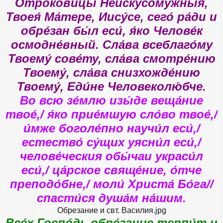
Отрокови́цы Неискусому́жныя,
Твоея́ Ма́тере, Иису́се, сего́ ра́ди и
обре́зан бы́л еси́, я́ко Челове́к
осмодне́вный. Сла́ва всеблаго́му
Твоему́ сове́ту, сла́ва смотре́нию
Твоему́, сла́ва снизхожде́нию
Твоему́, Еди́не Человеколю́бче.
Во всю зе́млю изы́де веща́ние
твое́,/ я́ко прие́мшую сло́во твое́,/
и́мже боголе́пно научи́л еси́,/
естество́ су́щих уясни́л еси́,/
челове́ческия обы́чаи украси́л
еси́,/ ца́рское свяще́ние, о́тче
преподо́бне,/ моли́ Христа́ Бо́га//
спасти́ся душа́м на́шим.
Обрезание и свт. Василия.jpg
Все́х Госпо́дь обре́зание терпи́т и