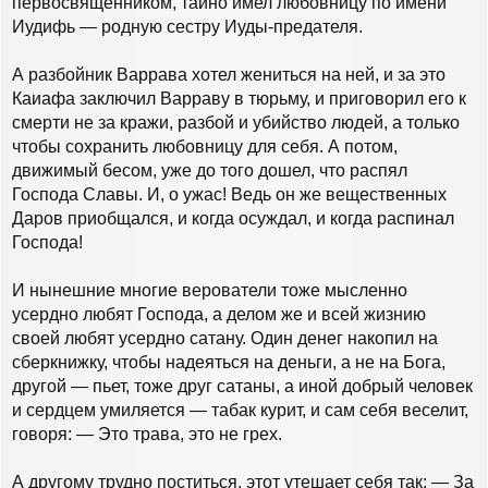
первосвященником, тайно имел любовницу по имени
Иудифь — родную сестру Иуды-предателя.
А разбойник Варрава хотел жениться на ней, и за это
Каиафа заключил Варраву в тюрьму, и приговорил его к
смерти не за кражи, разбой и убийство людей, а только
чтобы сохранить любовницу для себя. А потом,
движимый бесом, уже до того дошел, что распял
Господа Славы. И, о ужас! Ведь он же вещественных
Даров приобщался, и когда осуждал, и когда распинал
Господа!
И нынешние многие верователи тоже мысленно
усердно любят Господа, а делом же и всей жизнию
своей любят усердно сатану. Один денег накопил на
сберкнижку, чтобы надеяться на деньги, а не на Бога,
другой — пьет, тоже друг сатаны, а иной добрый человек
и сердцем умиляется — табак курит, и сам себя веселит,
говоря: — Это трава, это не грех.
А другому трудно поститься, этот утешает себя так: — За