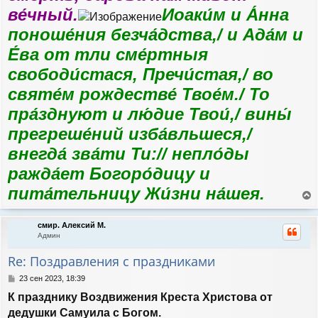
ве́чный.
Иоаки́м и А́нна
поноше́ния безча́дства,/ и Ада́м и
Е́ва от тли сме́ртныя
свободи́стася, Пречи́стая,/ во
святе́м рождестве́ Твое́м./ То
пра́зднуют и лю́дие Твои́,/ вины́
прегреше́ний изба́вльшеся,/
внегда́ зва́ти Ти:// непло́ды
ражда́ет Богоро́дицу и
пита́тельницу Жи́зни на́шея.
е
р
смир. Алексий М.
н
Админ
у
т
Re: Поздравления с праздниками
ь
с
С
23 сен 2023, 18:39
я
о
К празднику Воздвижения Креста Христова от
к
о
н
б
дедушки Самуила с Богом.