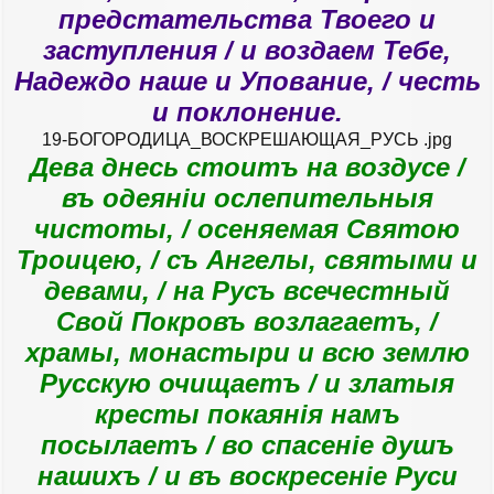
предстательства Твоего и
заступления / и воздаем Тебе,
Надеждо наше и Упование, / честь
и поклонение.
19-БОГОРОДИЦА_ВОСКРЕШАЮЩАЯ_РУСЬ .jpg
Дева днесь стоитъ на воздусе /
въ одеяніи ослепительныя
чистоты, / осеняемая Святою
Троицею, / съ Ангелы, святыми и
девами, / на Русъ всечестный
Свой Покровъ возлагаетъ, /
храмы, монастыри и всю землю
Русскую очищаетъ / и златыя
кресты покаянія намъ
посылаетъ / во спасеніе душъ
нашихъ / и въ воскресеніе Руси