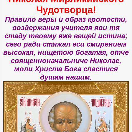
ч
н
а
Чудотворца!
и
л
е
у
Правило веры и образ кротости,
воздержания учителя яви тя
стаду твоему яже вещей истина;
сего ради стяжал еси смирением
высокая, нищетою богатая, отче
священноначальниче Николае,
моли Христа Бога спастися
душам нашим.