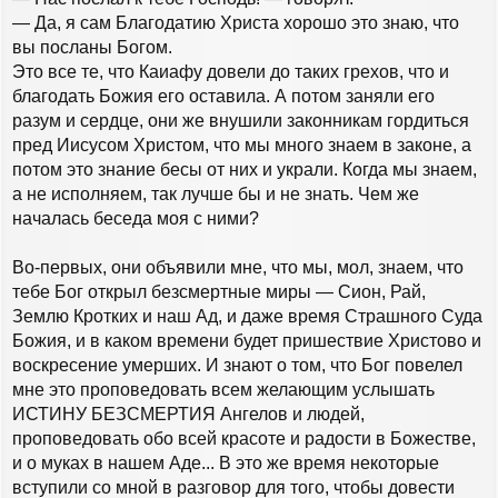
— Да, я сам Благодатию Христа хорошо это знаю, что
вы посланы Богом.
Это все те, что Каиафу довели до таких грехов, что и
благодать Божия его оставила. А потом заняли его
разум и сердце, они же внушили законникам гордиться
пред Иисусом Христом, что мы много знаем в законе, а
потом это знание бесы от них и украли. Когда мы знаем,
а не исполняем, так лучше бы и не знать. Чем же
началась беседа моя с ними?
Во-первых, они объявили мне, что мы, мол, знаем, что
тебе Бог открыл безсмертные миры — Сион, Рай,
Землю Кротких и наш Ад, и даже время Страшного Суда
Божия, и в каком времени будет пришествие Христово и
воскресение умерших. И знают о том, что Бог повелел
мне это проповедовать всем желающим услышать
ИСТИНУ БЕЗСМЕРТИЯ Ангелов и людей,
проповедовать обо всей красоте и радости в Божестве,
и о муках в нашем Аде... В это же время некоторые
вступили со мной в разговор для того, чтобы довести