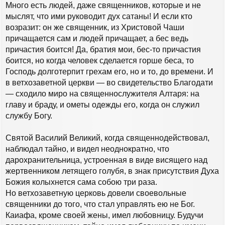
Много есть людей, даже священников, которые и не
мыслят, что ими руководит дух сатаны! И если кто
возразит: он же священник, из Христовой Чаши
причащается сам и людей причащает, а бес ведь
причастия боится! Да, братия мои, бес-то причастия
боится, но когда человек сделается горше беса, то
Господь долготерпит грехам его, но и то, до времени. И
в ветхозаветной церкви — во свидетельство Благодати
— сходило миро на священнослужителя Алтаря: на
главу и браду, и ометы одежды его, когда он служил
службу Богу.
Святой Василий Великий, когда священнодействовал,
наблюдал тайно, и видел неоднократно, что
дарохранительница, устроенная в виде висящего над
жертвенником летящего голубя, в знак присутствия Духа
Божия колыхнется сама собою три раза.
Но ветхозаветную церковь довели своевольные
священники до того, что стал управлять ею не Бог.
Каиафа, кроме своей жены, имел любовницу. Будучи