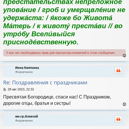
предста́тельствах непрело́жное
упова́ние / гроб и умерщвле́ние не
удержа́ста: / я́коже бо Живота́
Ма́терь / к животу́ преста́ви // во
утро́бу Всели́выйся
присноде́вственную.
У вас нет необходимых прав для просмотра вложений в этом сообщении.
е
р
Инна Кияткина
н
Форумчанин
у
т
Re: Поздравления с праздниками
ь
с
С
28 авг 2023, 22:32
я
о
Пресвятая Богородице, спаси нас! С Праздником,
к
о
н
б
дорогие отцы, братья и сестры!
а
щ
е
е
ч
р
н
а
мн.гр.Алексей
н
и
л
Форумчанин
у
е
у
т