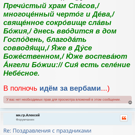
Пречи́стый храм Спа́сов,/
многоце́нный черто́г и Де́ва,/
свяще́нное сокро́вище сла́вы
Бо́жия,/ днесь вво́дится в дом
Госпо́день, благода́ть
совводя́щи,/ Я́же в Ду́се
Боже́ственном,/ Ю́же воспева́ют
А́нгели Бо́жии:// Сия́ есть селе́ние
Небе́сное.
В полночь
идём за вербами
...)
У вас нет необходимых прав для просмотра вложений в этом сообщении.
е
р
мн.гр.Алексей
н
Форумчанин
у
т
Re: Поздравления с праздниками
ь