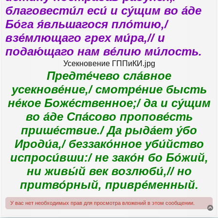
благовести́л еси́ и су́щим во а́де
Бо́га я́вльшагося пло́тию,/
взе́млющаго грех ми́ра,// и
подаю́щаго нам ве́лию ми́лость.
Усекновение ГППиКИ.jpg
Предте́чево сла́вное
усекнове́ние,/ смотре́ние бысть
не́кое Боже́ственное;/ да и су́щим
во а́де Спа́сово пропове́сть
прише́ствие./ Да рыда́ет у́бо
Ироди́а,/ беззако́нное уби́йство
испроси́вши:/ не зако́н бо Бо́жий,
ни живы́й век возлюби́,// но
притво́рный, привре́менный.
У вас нет необходимых прав для просмотра вложений в этом сообщении.
е