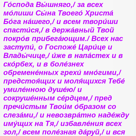
е
у
Го́спода Вы́шняго,/ за всех
мо́лиши Сы́на Твоего́ Христа́
Бо́га на́шего,/ и всем твори́ши
спасти́ся,/ в держа́вный Твой
покро́в прибега́ющим./ Всех нас
заступи́, о Госпоже́ Цари́це и
Влады́чице,/ и́же в напа́стех и в
ско́рбех, и в боле́знех
обремене́нных грехи́ мно́гими,/
предстоя́щих и моля́щихся Тебе́
умиле́нною душе́ю/ и
сокруше́нным се́рдцем,/ пред
пречи́стым Твои́м о́бразом со
слеза́ми,/ и невозвра́тно наде́жду
иму́щих на Тя,/ избавле́ния всех
зол,/ всем поле́зная да́руй,/ и вся