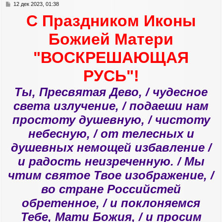
с
С
12 дек 2023, 01:38
я
о
С Праздником Иконы
к
о
н
б
а
щ
Божией Матери
е
ч
н
а
"ВОСКРЕШАЮЩАЯ
и
л
е
у
РУСЬ"!
Ты, Пресвятая Дево, / чудесное
света излучение, / подаеши нам
простоту душевную, / чистоту
небесную, / от телесных и
душевных немощей избавление /
и радость неизреченную. / Мы
чтим святое Твое изображение, /
во стране Российстей
обретенное, / и поклоняемся
Тебе, Мати Божия, / и просим