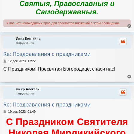
Святыя, Православныя и
Самодержавныя.
У вас нет необходимых прав для просмотра вложений в этом сообщении.
е
р
Инна Кияткина
н
Форумчанин
у
т
Re: Поздравления с праздниками
ь
с
С
12 дек 2023, 17:22
я
о
С Праздником! Пресвятая Богородице, спаси нас!
к
о
н
б
а
щ
е
е
ч
р
н
а
мн.гр.Алексей
н
и
л
Форумчанин
у
е
у
т
Re: Поздравления с праздниками
ь
с
С
19 дек 2023, 01:49
я
о
С Праздником Святителя
к
о
н
б
а
щ
Николая Мирликийского
е