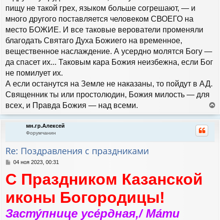
пищу не такой грех, языком больше согрешают, — и
много другого поставляется человеком СВОЕГО на
место БОЖИЕ. И все таковые верователи променяли
благодать Святаго Духа Божиего на временное,
вещественное наслаждение. А усердно молятся Богу —
да спасет их... Таковым кара Божия неизбежна, если Бог
не помилует их.
А если останутся на Земле не наказаны, то пойдут в АД.
Священник ты или простолюдин, Божия милость — для
всех, и Правда Божия — над всеми.
е
р
мн.гр.Алексей
н
Форумчанин
у
т
Re: Поздравления с праздниками
ь
с
С
04 ноя 2023, 00:31
я
о
С Праздником Казанской
к
о
н
б
а
щ
иконы Богородицы!
е
ч
н
а
Засту́пнице усе́рдная,/ Ма́ти
и
л