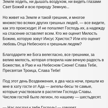
Земле ходить, ни дышать воздухом, ни видеть глазами
Свет Божий и всю природу Земную...
Но живет на Земле и такой грешник, и многое
множество всяких других грешных людей, — все видите,
как это происходит. И не попаляет Господь их, а надежду
на спасение оставляет всем. Кто же оценит Милость
Божию, которую зовут Иисус Христос? Или кто оценит
любовь Отца Небесного к грешным людям?
Благодарите же Бога велегласно, все грешники, за
велию милость, которая отворила нам вечную радость в
Божестве, в Раю и на Небесном Сионе! Слава Тебе,
Пресвятая Троица, Слава Тебе!
Под этот день Воздвижения, в два часа ночи, пришли ко
мне в хату гости от Ада — ангелы-бесы те самые,
которые участвовали в распятии Господа Славы.
Числом гостей было легион, по нашему — шестьдесят.
— Нас послал к тебе Господь! — говорят.