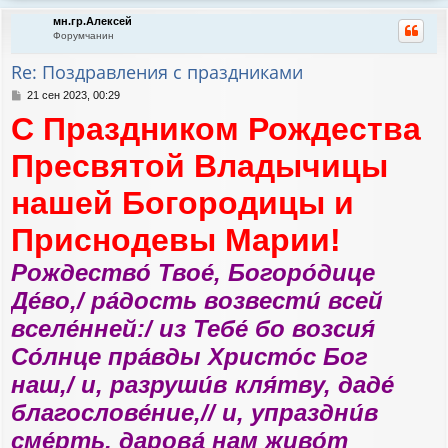
р
мн.гр.Алексей
н
Форумчанин
у
т
Re: Поздравления с праздниками
ь
с
С
21 сен 2023, 00:29
я
о
С Праздником Рождества
к
о
н
б
а
щ
Пресвятой Владычицы
е
ч
н
а
нашей Богородицы и
и
л
е
у
Приснодевы Марии!
Рождество́ Твое́, Богоро́дице
Де́во,/ ра́дость возвести́ всей
вселе́нней:/ из Тебе́ бо возсия́
Со́лнце пра́вды Христо́с Бог
наш,/ и, разруши́в кля́тву, даде́
благослове́ние,// и, упраздни́в
сме́рть, дарова́ нам живо́т