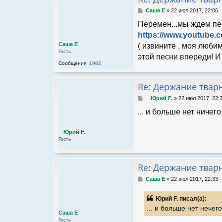
С
Саша Е
»
22 июл 2017, 22:06
о
Перемен...мы ждем пе
о
б
https://www.youtube
щ
Саша Е
( извините , моя люби
е
Гость
н
этой песни впереди! 
и
Сообщения:
1982
е
Re: Держание твар
С
Юрий F.
»
22 июл 2017, 22:
о
... и больше нет ничег
о
б
щ
Юрий F.
е
Гость
н
и
е
Re: Держание твар
С
Саша Е
»
22 июл 2017, 22:33
о
о
Юрий F. писал(а):
б
... и больше нет нечег
щ
Саша Е
е
Гость