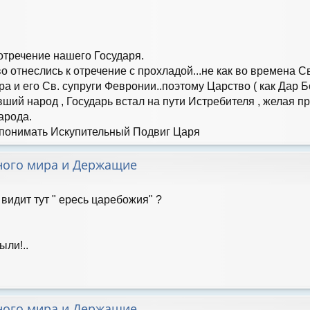
отречение нашего Государя.
о отнеслись к отречение с прохладой...не как во времена С
а и его Св. супруги Февронии..поэтому Царство ( как Дар Б
ший народ , Государь встал на пути Истребителя , желая п
арода.
 понимать Искупительный Подвиг Царя
ного мира и Держащие
видит тут " ересь царебожия" ?
ыли!..
ного мира и Держащие