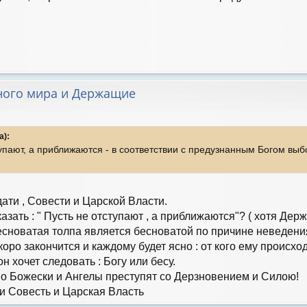
ного мира и Держащие
а):
тупают, а приближаются - в соответствии с предузнанным Богом вы
дати , Совести и Царской Власти.
зать : " Пусть не отступают , а приближаются"? ( хотя Де
 бесноватая толпа является бесноватой по причине неведен
коро закончится и каждому будет ясно : от кого ему происх
н хочет следовать : Богу или бесу.
по Божески и Ангелы преступят со Дерзновением и Силою!
и Совесть и Царская Власть