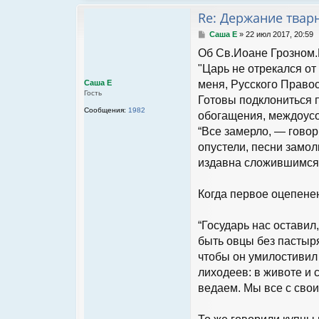
Re: Держание твар
С
Саша Е
»
22 июл 2017, 20:59
о
Об Св.Иоане Грозном.
о
б
"Царь не отрекался от
щ
Саша Е
меня, Русского Правос
е
Гость
н
Готовы подклониться п
и
Сообщения:
1982
обогащения, междоусо
е
“Все замерло, — гово
опустели, песни замол
издавна сложившимся 
Когда первое оцепене
“Государь нас оставил
быть овцы без пастыря
чтобы он умилостивил 
лиходеев: в животе и 
ведаем. Мы все с свои