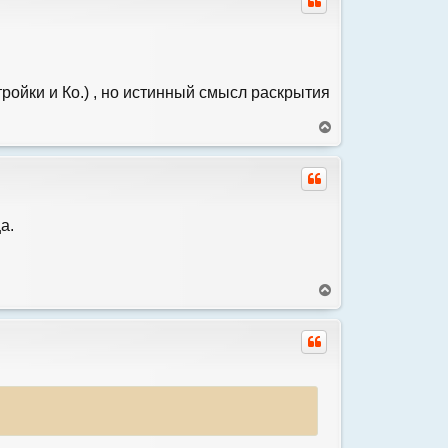
у
т
ь
с
я
тройки и Ко.) , но истинный смысл раскрытия
к
н
!
а
В
ч
е
а
р
л
н
у
у
т
ь
а.
с
я
к
н
В
а
е
ч
р
а
н
л
у
у
т
ь
с
я
к