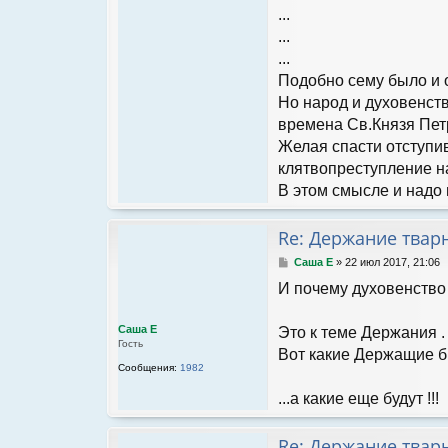
...
...
...
Подобно сему было и 
Но народ и духовенств
времена Св.Князя Петр
Желая спасти отступив
клятвопреступление н
В этом смысле и надо
Re: Держание твар
С
Саша Е
»
22 июл 2017, 21:06
о
И почему духовенство 
о
б
щ
Саша Е
Это к теме Держания .
е
Гость
н
Вот какие Держащие б
и
Сообщения:
1982
е
...а какие еще будут !!!
Re: Держание твар