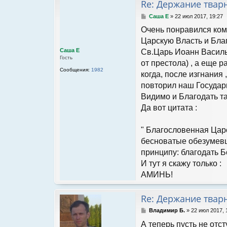
Re: Держание твар
С
Саша Е
»
22 июл 2017, 19:27
о
Очень понравился комм
о
б
Царскую Власть и Благ
щ
Саша Е
Св.Царь Иоанн Василь
е
Гость
н
от престола) , а еще 
и
Сообщения:
1982
когда, после изгнания 
е
повторил наш Государь 
Видимо и Благодать та
Да вот цитата :
" Благословенная Царс
бесноватые обезумевши
принципу: благодать Б
И тут я скажу только :
АМИНЬ!
Re: Держание твар
С
Владимир Б.
»
22 июл 2017, 
о
А теперь пусть не отс
о