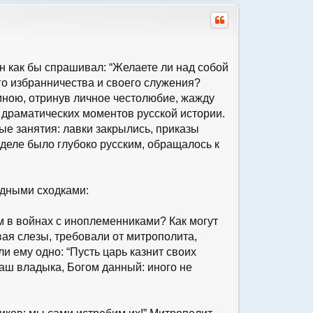
р
н
у
т
ь
с
Он как бы спрашивал: “Желаете ли над собой
я
го избранничества и своего служения?
к
н
 мною, отринув личное честолюбие, жажду
а
 драматических моментов русской истории.
ч
ые занятия: лавки закрылись, приказы
а
л
 деле было глубоко русским, обращалось к
у
одными сходками:
м в войнах с иноплеменниками? Как могут
вая слезы, требовали от митрополита,
и ему одно: “Пусть царь казнит своих
 наш владыка, Богом данный: иного не