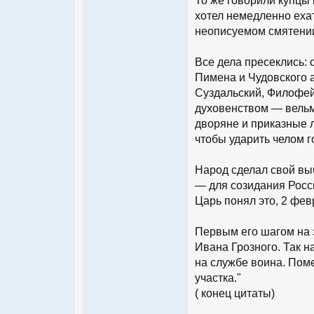
То же говорили купцы 
хотел немедленно ехат
неописуемом смятени
Все дела пресеклись: 
Пимена и Чудовского 
Суздальский, Филофей
духовенством — вельм
дворяне и приказные л
чтобы ударить челом г
Народ сделал свой вы
— для созидания Росс
Царь понял это, 2 фев
Первым его шагом на 
Ивана Грозного. Так 
на службе воина. Поме
участка."
( конец цитаты)