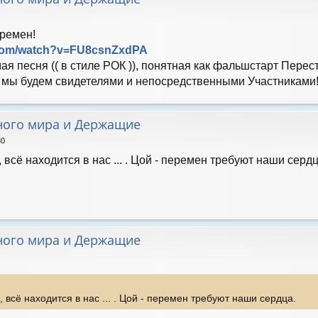
ремен!
.com/watch?v=FU8csnZxdPA
мая песня (( в стиле РОК )), понятная как фальшстарт Перес
И мы будем свидетелями и непосредственными Участниками
ного мира и Держащие
30
о, всё находится в нас ... . Цой - перемен требуют наши сердц
ного мира и Держащие
о, всё находится в нас ... . Цой - перемен требуют наши сердца.