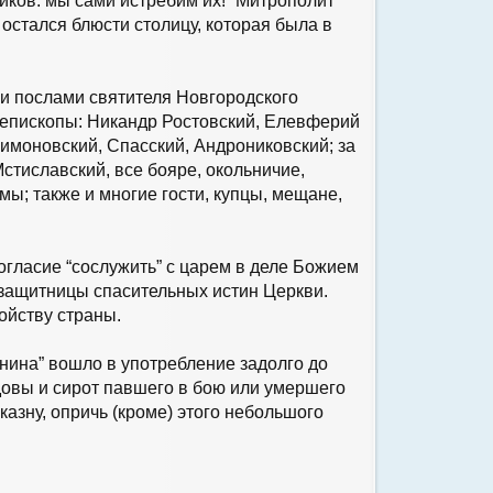
иков: мы сами истребим их!” Митрополит
остался блюсти столицу, которая была в
ми послами святителя Новгородского
е епископы: Никандр Ростовский, Елевферий
имоновский, Спасский, Андрониковский; за
тиславский, все бояре, окольничие,
мы; также и многие гости, купцы, мещане,
гласие “сослужить” с царем в деле Божием
 защитницы спасительных истин Церкви.
ойству страны.
нина” вошло в употребление задолго до
довы и сирот павшего в бою или умершего
казну, опричь (кроме) этого небольшого