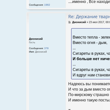
н
....именно , Все находи
и
Сообщения:
1982
е
Re: Держание твар
С
Дионисий
»
23 июл 2017, 00:
о
о
б
Вместо тепла - зеле
щ
Дионисий
е
Вместо огня - дым,
Гость
н
...
и
Сообщения:
378
е
Имя:
Дионисий
Сигареты в руках, ча
И больше нет ниче
...
Сигареты в руках, ча
И вдруг нам станови
Надеюсь вы понимаете,
И что за дым вместо о
По-мирскому страшно м
И именно такую постыл