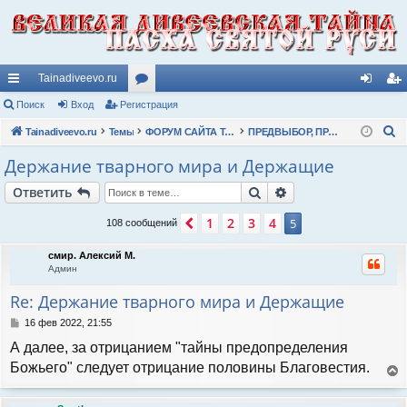
Tainadiveevo.ru
с
Поиск
Вход
Регистрация
ор
хо
ег
П
ы
Tainadiveevo.ru
Темы
ум
ФОРУМ САЙТА TAINADIVEEVO.RU
ПРЕДВЫБОР, ПРЕДОПРЕДЕЛЕНИЕ, ДЕРЖАНИЕ окружающего тварного мира
д
ис
о
лк
ы
тр
Держание тварного мира и Держащие
и
и
ац
Поиск
Расширенный пои
Ответить
с
к
ия
1
2
3
4
Пред.
5
108 сообщений
смир. Алексий М.
Админ
Re: Держание тварного мира и Держащие
С
16 фев 2022, 21:55
о
А далее, за отрицанием "тайны предопределения
о
б
Божьего" следует отрицание половины Благовестия.
щ
е
е
р
н