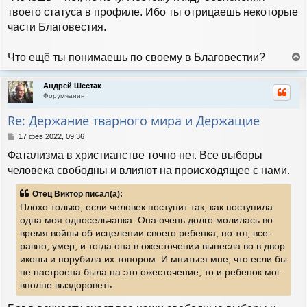
н
б
твоего статуса в профиле. Ибо ты отрицаешь некоторые
а
щ
части Благовестия.
е
ч
н
а
и
л
Что ещё ты понимаешь по своему в Благовестии?
е
у
е
р
Андрей Шестак
н
Форумчанин
у
т
Re: Держание тварного мира и Держащие
ь
с
С
17 фев 2022, 09:36
я
о
Фатализма в христианстве точно нет. Все выборы
к
о
н
б
человека свободны и влияют на происходящее с нами.
а
щ
е
ч
Отец Виктор писал(а):
н
а
Плохо только, если человек поступит так, как поступила
и
л
е
одна моя односельчанка. Она очень долго молилась во
у
время войны об исцелении своего ребенка, но тот, все-
равно, умер, и тогда она в ожесточении вынесла во в двор
иконы и порубила их топором. И мниться мне, что если бы
не настроена была на это ожесточение, то и ребенок мог
вполне выздороветь.