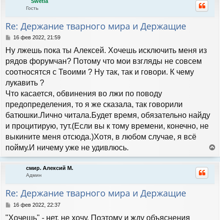
Swetla
н
и
Гость
у
е
т
Re: Держание тварного мира и Держащие
ь
с
С
16 фев 2022, 21:59
я
о
Ну лжешь пока ты Алексей. Хочешь исключить меня из
к
о
н
б
рядов форумчан? Потому что мои взгляды не совсем
а
щ
соотносятся с Твоими ? Ну так, так и говори. К чему
е
ч
н
лукавить ?
а
и
л
Что касается, обвинения во лжи по поводу
е
у
предопределения, то я же сказала, так говорили
батюшки.Лично читала.Будет время, обязательно найду
и процитирую, тут.(Если вы к тому времени, конечно, не
выкините меня отсюда.)Хотя, в любом случае, я всё
пойму.И ничему уже не удивлюсь.
е
р
смир. Алексий М.
н
Админ
у
т
Re: Держание тварного мира и Держащие
ь
с
С
16 фев 2022, 22:37
я
о
"Хочешь" - нет, не хочу. Поэтому и жду объяснения
к
о