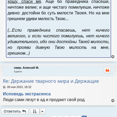
хощу, спаси мя
. Аще бо праведника спасеши,
ничтоже велие; и аще чистаго помилуеши, ничтоже
дивно: достойни бо суть милости Твоея. Но на мне
грешнем удиви милость Твою...
(...Если праведника спасаешь, нет ничего
великого, и если чистого помилуешь, нет ничего
удивительного, ибо они достойны Твоей милости,
но прояви дивную Твою милость на мне,
грешном...)
е
р
смир. Алексий М.
н
Админ
у
т
Re: Держание тварного мира и Держащие
ь
с
С
09 ноя 2023, 18:32
я
о
Исповедь экстрасенса
к
о
н
б
Люди сами лезут в ад и продают свой род.
а
щ
е
е
ч
р
н
Ответить
а
н
и
л