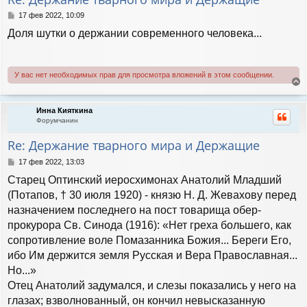
ь
с
С
17 фев 2022, 10:09
я
о
Доля шутки о держании современного человека...
к
о
н
б
а
щ
е
ч
У вас нет необходимых прав для просмотра вложений в этом сообщении.
н
а
и
л
е
е
у
р
Инна Кияткина
н
Форумчанин
у
т
Re: Держание тварного мира и Держащие
ь
с
С
17 фев 2022, 13:03
я
о
Старец Оптинский иеросхимонах Анатолий Младший
к
о
н
б
(Потапов, † 30 июля 1920) - князю Н. Д. Жевахову перед
а
щ
назначением последнего на пост товарища обер-
е
ч
н
прокурора Св. Синода (1916): «Нет греха большего, как
а
и
л
сопротивление воле Помазанника Божия... Береги Его,
е
у
ибо Им держится земля Русская и Вера Православная...
Но...»
Отец Анатолий задумался, и слезы показались у него на
глазах; взволнованный, он кончил невысказанную