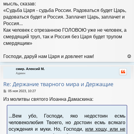
мысль, сказав:
«Судьба Царя - судьба России. Радоваться будет Царь,
радоваться будет и Россия. Заплачет Царь, заплачет и
Россия...
Как человек с отрезанною ГОЛОВОЮ уже не человек, а
смердящий труп, так и Россия без Царя будет трупом
смердящим»
Господи, даруй нам Царя и довлеет нам!
е
р
смир. Алексий М.
н
Админ
у
т
Re: Держание тварного мира и Держащие
ь
с
С
05 ноя 2023, 10:27
я
о
Из молитвы святого Иоанна Дамаскина:
к
о
н
б
а
щ
е
ч
...Вем убо, Господи, яко недостоин есмь
н
а
человеколюбия Твоего, но достоин есмь всякаго
и
л
е
у
осуждения и муки. Но, Господи,
или хощу, или не