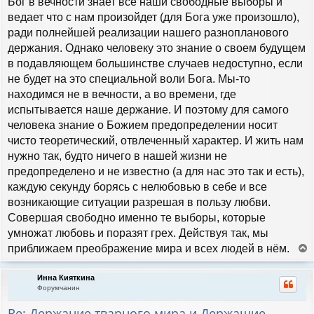
Бог в вечности знает все наши свободные выборы и
ведает что с нам произойдет (для Бога уже произошло),
ради полнейшей реализации нашего разнопланового
держания. Однако человеку это знание о своем будущем
в подавляющем большинстве случаев недоступно, если
не будет на это специальной воли Бога. Мы-то
находимся не в вечности, а во времени, где
испытывается наше держание. И поэтому для самого
человека знание о Божием предопределении носит
чисто теоретический, отвлеченный характер. И жить нам
нужно так, будто ничего в нашей жизни не
предопределено и не известно (а для нас это так и есть),
каждую секунду борясь с нелюбовью в себе и все
возникающие ситуации разрешая в пользу любви.
Совершая свободно именно те выборы, которые
умножат любовь и поразят грех. Действуя так, мы
приближаем преображение мира и всех людей в нём.
е
р
Инна Кияткина
н
Форумчанин
у
т
Re: Держание тварного мира и Держащие