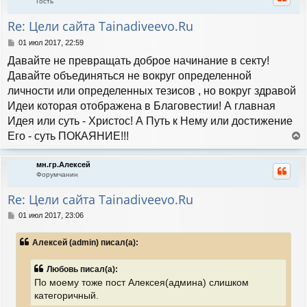
Гость
у
т
Re: Цели сайта Tainadiveevo.Ru
ь
с
С
01 июл 2017, 22:59
я
о
Давайте не превращать доброе начинание в секту!
к
о
н
б
Давайте объединяться не вокруг определенной
а
щ
личности или определенных тезисов , но вокруг здравой
е
ч
н
Идеи которая отображена в Благовестии! А главная
а
и
л
Идея или суть - Христос! А Путь к Нему или достижение
е
у
Его - суть ПОКАЯНИЕ!!!
е
р
мн.гр.Алексей
н
Форумчанин
у
т
Re: Цели сайта Tainadiveevo.Ru
ь
с
С
01 июл 2017, 23:06
я
о
к
о
Алексей (admin) писал(а):
н
б
а
щ
е
ч
Любовь писал(а):
н
а
По моему тоже пост Алексея(админа) слишком
и
л
категоричный.
е
у