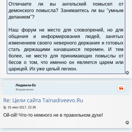
Отличаете ли вы ангельский помысел от
демонского помысла? Занимаетесь ли вы "умным
деланием"?
Наш форум не место для словопрений, но для
общения и информирования людей, занятых
изменением своего неверного держания и готовых
стать держащими начавшихся перемен. И тем
более, не место для принимающих помыслы от
бесов о том, что именно он является царем или
царицей. Их уже целый легион.
е
р
Людмила-Ек
н
Форумчанин
у
т
Re: Цели сайта Tainadiveevo.Ru
ь
с
С
01 июл 2017, 22:36
я
о
Ой-ой! Что-то немного не в правильном духе!
к
о
н
б
а
щ
е
е
ч
р