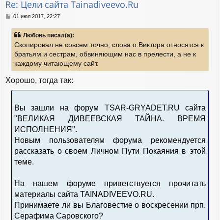
Re: Цели сайта Tainadiveevo.Ru
ь
с
С
01 июл 2017, 22:27
я
о
к
о
Любовь писал(а):
н
б
Скопировал не совсем точно, слова о.Виктора относятся к
а
щ
е
ч
братьям и сестрам, обвиняющим нас в прелести, а не к
н
а
каждому читающему сайт.
и
л
е
у
Хорошо, тогда так:
Вы зашли на форум TSAR-GRYADET.RU сайта
"ВЕЛИКАЯ ДИВЕЕВСКАЯ ТАЙНА. ВРЕМЯ
ИСПОЛНЕНИЯ".
Новым пользователям форума рекомендуется
рассказать о своем Личном Пути Покаяния в этой
теме.
На нашем форуме приветствуется прочитать
материалы сайта TAINADIVEEVO.RU.
Принимаете ли вы Благовестие о воскресении прп.
Серафима Саровского?