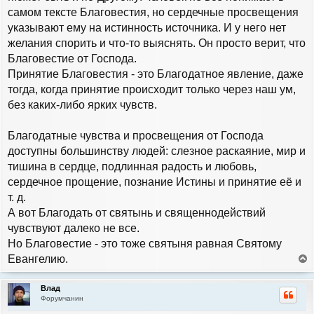
самом тексте Благовестия, но сердечные просвещения
указывают ему на истинность источника. И у него нет
желания спорить и что-то выяснять. Он просто верит, что
Благовестие от Господа.
Принятие Благовестия - это Благодатное явление, даже
тогда, когда принятие происходит только через наш ум,
без каких-либо ярких чувств.
Благодатные чувства и просвещения от Господа
доступны большинству людей: слезное раскаяние, мир и
тишина в сердце, подлинная радость и любовь,
сердечное прощение, познание Истины и принятие её и
т. д.
А вот Благодать от святынь и священнодействий
чувствуют далеко не все.
Но Благовестие - это тоже святыня равная Святому
Евангелию.
е
р
Влад
н
Форумчанин
у