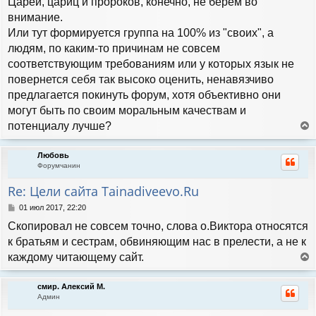
Царей, цариц и пророков, конечно, не берем во
внимание.
Или тут формируется группа на 100% из "своих", а
людям, по каким-то причинам не совсем
соответствующим требованиям или у которых язык не
повернется себя так высоко оценить, ненавязчиво
предлагается покинуть форум, хотя объективно они
могут быть по своим моральным качествам и
потенциалу лучше?
е
р
Любовь
н
Форумчанин
у
т
Re: Цели сайта Tainadiveevo.Ru
ь
с
С
01 июл 2017, 22:20
я
о
Скопировал не совсем точно, слова о.Виктора относятся
к
о
н
б
к братьям и сестрам, обвиняющим нас в прелести, а не к
а
щ
каждому читающему сайт.
е
ч
е
н
а
р
и
л
смир. Алексий М.
н
е
у
Админ
у
т