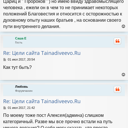
Цариц и " Пророков"") но имею ввиду здравомыслящего
а
щ
человека , ежели он в чем то не принимает некоторых
е
ч
н
положений Благовестия и относится с осторожностью к
а
и
л
духовному опыту наших братьев , на основании своего
е
у
пути внутреннего делания.
е
р
Саша Е
н
Гость
у
т
Re: Цели сайта Tainadiveevo.Ru
ь
с
С
01 июл 2017, 20:54
я
о
Как тут быть?
к
о
н
б
а
щ
е
е
ч
р
н
а
Любовь
н
и
л
Форумчанин
у
е
у
т
Re: Цели сайта Tainadiveevo.Ru
ь
с
С
01 июл 2017, 21:42
я
о
По моему тоже пост Алексея(админа) слишком
к
о
н
б
категоричный. Разве мы все прочно встали на путь
а
щ
умного делания? О себе могу сказать, что просто