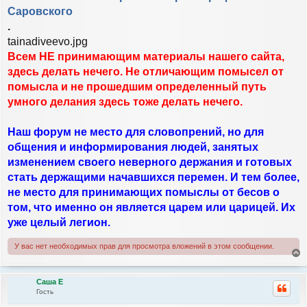
и
л
Саровского
е
у
.
tainadiveevo.jpg
Всем НЕ принимающим материалы нашего сайта,
здесь делать нечего. Не отличающим помысел от
помысла и не прошедшим определенный путь
умного делания здесь тоже делать нечего.
Наш форум не место для словопрений, но для
общения и информирования людей, занятых
изменением своего неверного держания и готовых
стать держащими начавшихся перемен. И тем более,
не место для принимающих помыслы от бесов о
том, что именно он является царем или царицей. Их
уже целый легион.
У вас нет необходимых прав для просмотра вложений в этом сообщении.
е
р
Саша Е
н
Гость
у