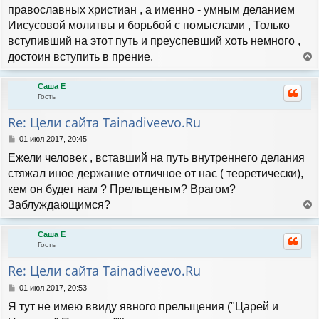
православных христиан , а именно - умным деланием
Иисусовой молитвы и борьбой с помыслами , Только
вступивший на этот путь и преуспевший хоть немного ,
достоин вступить в прение.
е
р
Саша Е
н
Гость
у
т
Re: Цели сайта Tainadiveevo.Ru
ь
с
С
01 июл 2017, 20:45
я
о
Ежели человек , вставший на путь внутреннего делания
к
о
н
б
стяжал иное держание отличное от нас ( теоретически),
а
щ
кем он будет нам ? Прельщеным? Врагом?
е
ч
н
Заблуждающимся?
а
и
л
е
е
у
р
Саша Е
н
Гость
у
т
Re: Цели сайта Tainadiveevo.Ru
ь
с
С
01 июл 2017, 20:53
я
о
Я тут не имею ввиду явного прельщения ("Царей и
к
о
н
б