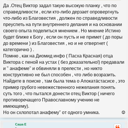
е
у
Да .Отец Виктор задал такую высокую планку , что по
справедливости , если кто-либо дерзает опровергнуть
что-либо из Благовестия , должен по справедливости
преуспеть на пути внутреннего делания и на основании
своего опыта поделиться мнением . Но мнение Истино
будет ближе к Богу , если он пусть и не примет ( до поры
до времени ) из Благовестия , но и не отвергнет (
категорично ) .
Помню , как на Диомид инфо ( Пасха Красная) отца
Виктора с пеной на устах ( без доказательно!) предавали
и " анафеме" и обвиняли в прелести , но никто
конструктивно не был способен , что либо возразить.
Найдите в поиске , там была тема о Апоката́стасисе , это
пример грубого невежественного нежелания понять
суть того , что пытался донести отец Виктор ( ничего
противоречащего Православному учению не
имеющему).
Но он схлопотал анафему" от одного умника.
е
р
Саша Е
н