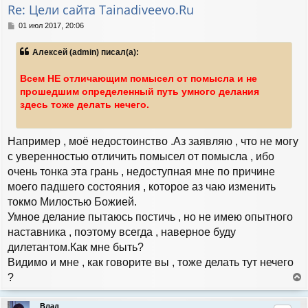
т
Re: Цели сайта Tainadiveevo.Ru
ь
с
С
01 июл 2017, 20:06
я
о
к
о
Алексей (admin) писал(а):
н
б
а
щ
е
ч
Всем НЕ отличающим помысел от помысла и не
н
а
прошедшим определенный путь умного делания
и
л
здесь тоже делать нечего.
е
у
Например , моё недостоинство .Аз заявляю , что не могу
с уверенностью отличить помысел от помысла , ибо
очень тонка эта грань , недоступная мне по причине
моего падшего состояния , которое аз чаю изменить
токмо Милостью Божией.
Умное делание пытаюсь постичь , но не имею опытного
наставника , поэтому всегда , наверное буду
дилетантом.Как мне быть?
Видимо и мне , как говорите вы , тоже делать тут нечего
?
е
р
Влад