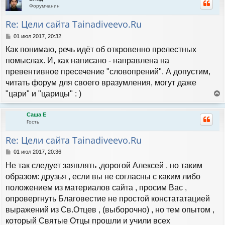
н
Форумчанин
у
т
Re: Цели сайта Tainadiveevo.Ru
ь
с
С
01 июл 2017, 20:32
я
о
Как понимаю, речь идёт об откровенно прелестных
к
о
н
б
помыслах. И, как написано - направлена на
а
щ
превентивное пресечение "словопрений". А допустим,
е
ч
н
читать форум для своего вразумления, могут даже
а
и
л
"цари" и "царицы" : )
е
у
е
р
Саша Е
н
Гость
у
т
Re: Цели сайта Tainadiveevo.Ru
ь
с
С
01 июл 2017, 20:36
я
о
Не так следует заявлять ,дорогой Алексей , но таким
к
о
н
б
образом: друзья , если вы не согласны с каким либо
а
щ
положением из материалов сайта , просим Вас ,
е
ч
н
опровергнуть Благовестие не простой констататацией
а
и
л
выражений из Св.Отцев , (выборочно) , но тем опытом ,
е
у
который Святые Отцы прошли и учили всех