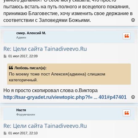
е
ч
н
пытаюсь встать на путь полного и всецелого покаяния,
а
и
л
принимаю Благовестие, хочу изменить свое держание в
е
у
соответствии с Заповедями Божьими.
е
р
смир. Алексий М.
н
Админ
у
т
Re: Цели сайта Tainadiveevo.Ru
ь
с
С
01 июл 2017, 22:09
я
о
к
о
Любовь писал(а):
н
б
По моему тоже пост Алексея(админа) слишком
а
щ
е
ч
категоричный.
н
а
и
л
Но я просто скопировал слова о.Виктора
е
у
http://tsar-gryadet.ru/viewtopic.php?f= ... 401#p47401
е
р
Настя
н
Форумчанин
у
т
Re: Цели сайта Tainadiveevo.Ru
ь
с
С
01 июл 2017, 22:10
я
о