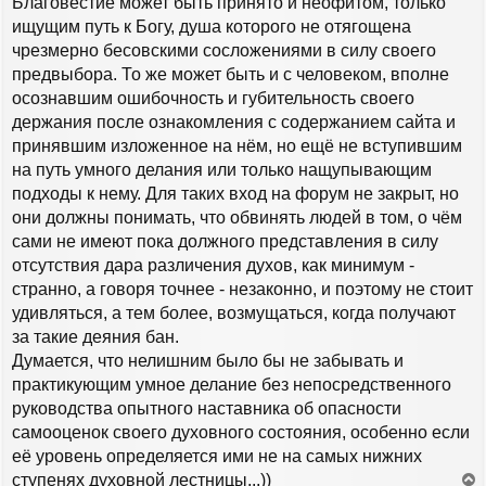
Благовестие может быть принято и неофитом, только
ищущим путь к Богу, душа которого не отягощена
чрезмерно бесовскими сосложениями в силу своего
предвыбора. То же может быть и с человеком, вполне
осознавшим ошибочность и губительность своего
держания после ознакомления с содержанием сайта и
принявшим изложенное на нём, но ещё не вступившим
на путь умного делания или только нащупывающим
подходы к нему. Для таких вход на форум не закрыт, но
они должны понимать, что обвинять людей в том, о чём
сами не имеют пока должного представления в силу
отсутствия дара различения духов, как минимум -
странно, а говоря точнее - незаконно, и поэтому не стоит
удивляться, а тем более, возмущаться, когда получают
за такие деяния бан.
Думается, что нелишним было бы не забывать и
практикующим умное делание без непосредственного
руководства опытного наставника об опасности
самооценок своего духовного состояния, особенно если
её уровень определяется ими не на самых нижних
ступенях духовной лестницы...))