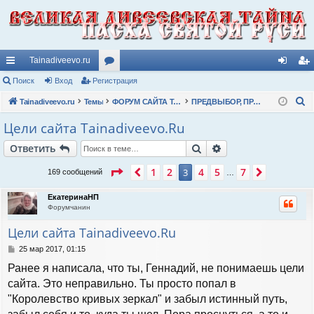
Tainadiveevo.ru
с
Поиск
Вход
Регистрация
ор
хо
ег
П
ы
Tainadiveevo.ru
Темы
ум
ФОРУМ САЙТА TAINADIVEEVO.RU
ПРЕДВЫБОР, ПРЕДОПРЕДЕЛЕНИЕ, ДЕРЖАНИЕ окружающего тварного мира
д
ис
о
лк
ы
тр
Цели сайта Tainadiveevo.Ru
и
и
ац
Поиск
Расширенный пои
Ответить
с
к
ия
Страница
3
из
7
1
2
4
5
7
Пред.
3
След.
169 сообщений
…
ЕкатеринаНП
Форумчанин
Цели сайта Tainadiveevo.Ru
С
25 мар 2017, 01:15
о
Ранее я написала, что ты, Геннадий, не понимаешь цели
о
б
сайта. Это неправильно. Ты просто попал в
щ
"Королевство кривых зеркал" и забыл истинный путь,
е
н