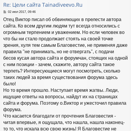
т
Re: Цели сайта Tainadiveevo.Ru
ь
с
С
02 июл 2017, 09:46
я
о
Отец Виктор писал об обвиняющих в прелести автора
к
о
н
б
сайта. Ко всем другим людям тут всегда относились с
а
щ
огромным терпением и уважением. Но если человек во
е
ч
н
что бы ни стало продолжает стоять на своей точке
а
и
л
зрения, хуля тем самым Благовестие, не применяя даже
е
у
правила "не принимать, но не отвергать", с подачи
бесов кусая автора сайта и форумчан, стоящих на одной
с ним позиции - зачем, скажите, автору сайта такое
терпеть? Интересующиеся могут посмотреть, сколько
таких людей за время существования форума здесь
было!
Но то время прошло. Наступает время жатвы. Люди,
ищущие ответы на вопросы, найдут их на страницах
сайта и форума. Поэтому о.Виктор и ужесточил правила
форума.
Что касается благодати от прочтения Благовестия -
читая впервые, я ощущала, что нашла, нашла наконец-
то то, что искала всю свою жизнь! Я Благовестие не