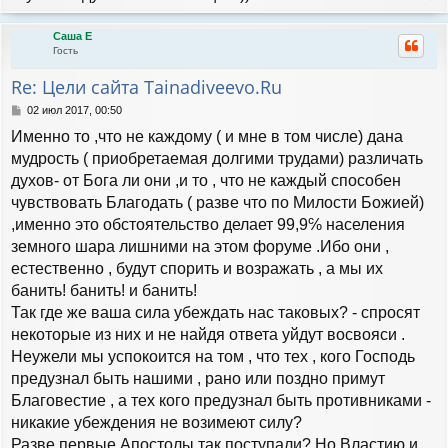
е
р
Саша Е
н
Гость
у
т
Re: Цели сайта Tainadiveevo.Ru
ь
с
С
02 июл 2017, 00:50
я
о
Именно то ,что не каждому ( и мне в том числе) дана
к
о
н
б
мудрость ( приобретаемая долгими трудами) различать
а
щ
духов- от Бога ли они ,и то , что не каждый способен
е
ч
н
чувствовать Благодать ( разве что по Милости Божией)
а
и
л
,именно это обстоятельство делает 99,9℅ населения
е
у
земного шара лишними на этом форуме .Ибо они ,
естественно , будут спорить и возражать , а мы их
банить! банить! и банить!
Так где же ваша сила убеждать нас таковых? - спросят
некоторые из них и не найдя ответа уйдут восвояси .
Неужели мы успокоится на том , что тех , кого Господь
предузнал быть нашими , рано или поздно примут
Благовестие , а тех кого предузнал быть противниками -
никакие убеждения не возимеют силу?
Разве первые Апостолы так поступали? Но Властию и