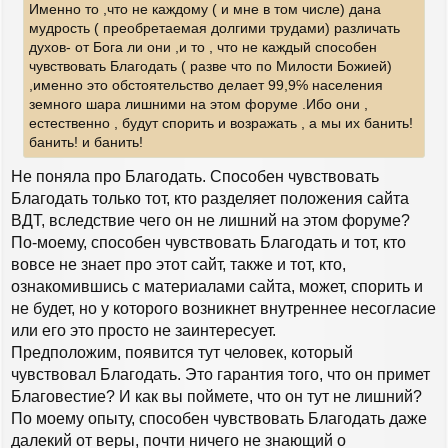
Именно то ,что не каждому ( и мне в том числе) дана
а
щ
е
ч
мудрость ( преобретаемая долгими трудами) различать
н
а
духов- от Бога ли они ,и то , что не каждый способен
и
л
чувствовать Благодать ( разве что по Милости Божией)
е
у
,именно это обстоятельство делает 99,9℅ населения
земного шара лишними на этом форуме .Ибо они ,
естественно , будут спорить и возражать , а мы их банить!
банить! и банить!
Не поняла про Благодать. Способен чувствовать
Благодать только тот, кто разделяет положения сайта
ВДТ, вследствие чего он не лишний на этом форуме?
По-моему, способен чувствовать Благодать и тот, кто
вовсе не знает про этот сайт, также и тот, кто,
ознакомившись с материалами сайта, может, спорить и
не будет, но у которого возникнет внутреннее несогласие
или его это просто не заинтересует.
Предположим, появится тут человек, который
чувствовал Благодать. Это гарантия того, что он примет
Благовестие? И как вы поймете, что он тут не лишний?
По моему опыту, способен чувствовать Благодать даже
далекий от веры, почти ничего не знающий о