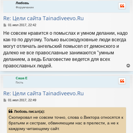
н
а
Любовь
н
и
л
Форумчанин
у
е
у
т
Re: Цели сайта Tainadiveevo.Ru
ь
с
С
01 июл 2017, 22:42
я
о
Не совсем нравится о помыслах и умном делании, надо
к
о
н
б
как-то по другому. Только высокодуховные люди всегда
а
щ
могут отличать ангельский помысел от демонского и
е
ч
н
далеко не все православные занимаются "умным
а
и
л
деланием, а ведь Благовестие ведется для всех
е
у
православных людей.
е
р
Саша Е
н
Гость
у
т
Re: Цели сайта Tainadiveevo.Ru
ь
с
С
01 июл 2017, 22:49
я
о
к
о
Любовь писал(а):
н
б
Скопировал не совсем точно, слова о.Виктора относятся к
а
щ
е
ч
братьям и сестрам, обвиняющим нас в прелести, а не к
н
а
каждому читающему сайт.
и
л