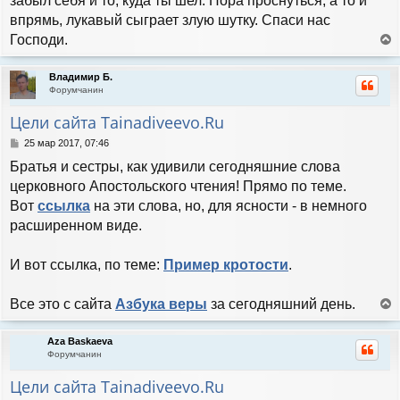
забыл себя и то, куда ты шел. Пора проснуться, а то и
и
впрямь, лукавый сыграет злую шутку. Спаси нас
е
Господи.
е
р
Владимир Б.
н
Форумчанин
у
т
Цели сайта Tainadiveevo.Ru
ь
с
С
25 мар 2017, 07:46
я
о
Братья и сестры, как удивили сегодняшние слова
к
о
н
б
церковного Апостольского чтения! Прямо по теме.
а
щ
Вот
ссылка
на эти слова, но, для ясности - в немного
е
ч
н
расширенном виде.
а
и
л
е
у
И вот ссылка, по теме:
Пример кротости
.
Все это с сайта
Азбука веры
за сегодняшний день.
е
р
Aza Baskaeva
н
Форумчанин
у
т
Цели сайта Tainadiveevo.Ru
ь