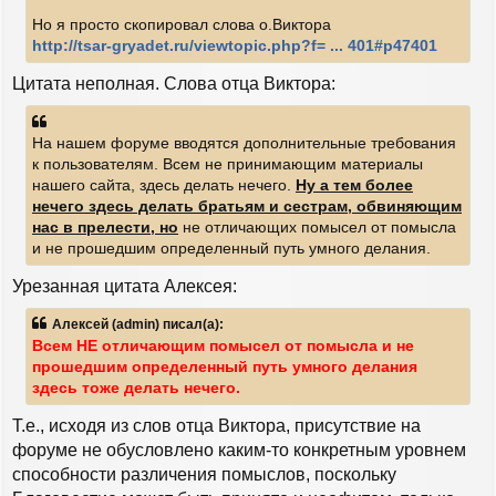
Но я просто скопировал слова о.Виктора
http://tsar-gryadet.ru/viewtopic.php?f= ... 401#p47401
Цитата неполная. Слова отца Виктора:
На нашем форуме вводятся дополнительные требования
к пользователям. Всем не принимающим материалы
нашего сайта, здесь делать нечего.
Ну а тем более
нечего здесь делать братьям и сестрам, обвиняющим
нас в прелести, но
не отличающих помысел от помысла
и не прошедшим определенный путь умного делания.
Урезанная цитата Алексея:
Алексей (admin) писал(а):
Всем НЕ отличающим помысел от помысла и не
прошедшим определенный путь умного делания
здесь тоже делать нечего.
Т.е., исходя из слов отца Виктора, присутствие на
форуме не обусловлено каким-то конкретным уровнем
способности различения помыслов, поскольку