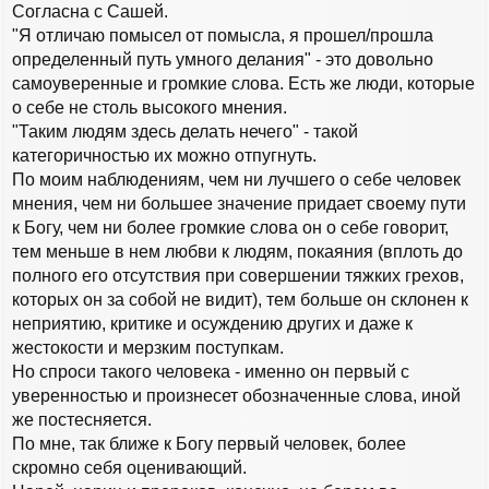
Согласна с Сашей.
к
о
н
б
"Я отличаю помысел от помысла, я прошел/прошла
а
щ
определенный путь умного делания" - это довольно
е
ч
н
самоуверенные и громкие слова. Есть же люди, которые
а
и
л
о себе не столь высокого мнения.
е
у
"Таким людям здесь делать нечего" - такой
категоричностью их можно отпугнуть.
По моим наблюдениям, чем ни лучшего о себе человек
мнения, чем ни большее значение придает своему пути
к Богу, чем ни более громкие слова он о себе говорит,
тем меньше в нем любви к людям, покаяния (вплоть до
полного его отсутствия при совершении тяжких грехов,
которых он за собой не видит), тем больше он склонен к
неприятию, критике и осуждению других и даже к
жестокости и мерзким поступкам.
Но спроси такого человека - именно он первый с
уверенностью и произнесет обозначенные слова, иной
же постесняется.
По мне, так ближе к Богу первый человек, более
скромно себя оценивающий.