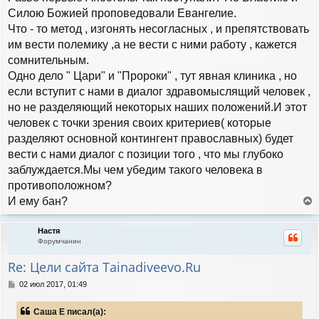
Силою Божией проповедовали Евангелие.
Что - то метод , изгонять несогласных , и препятствовать
им вести полемику ,а не вести с ними работу , кажется
сомнительным.
Одно дело " Цари" и "Пророки" , тут явная клиника , но
если вступит с нами в диалог здравомыслящий человек ,
но не разделяющий некоторых наших положений.И этот
человек с точки зрения своих критериев( которые
разделяют основной контингент православных) будет
вести с нами диалог с позиции того , что мы глубоко
заблуждается.Мы чем убедим такого человека в
противоположном?
И ему бан?
е
р
Настя
н
Форумчанин
у
т
Re: Цели сайта Tainadiveevo.Ru
ь
с
С
02 июл 2017, 01:49
я
о
к
о
Саша Е писал(а):
н
б