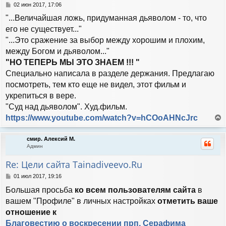
с
С
02 июн 2017, 17:06
я
о
"...Величайшая ложь, придуманная дьяволом - то, что
к
о
н
б
его не существует..."
а
щ
"...Это сражение за выбор между хорошим и плохим,
е
ч
н
между Богом и дьяволом..."
а
и
л
"НО ТЕПЕРЬ МЫ ЭТО ЗНАЕМ !!! "
е
у
Специально написала в разделе держания. Предлагаю
посмотреть, тем кто еще не видел, этот фильм и
укрепиться в вере.
"Суд над дьяволом". Худ.фильм.
https://www.youtube.com/watch?v=hCOoAHNcJrc
е
р
смир. Алексий М.
н
Админ
у
т
Re: Цели сайта Tainadiveevo.Ru
ь
с
С
01 июл 2017, 19:16
я
о
Большая просьба
ко всем пользователям сайта
в
к
о
н
б
вашем "Профиле" в личных настройках
отметить ваше
а
щ
отношение к
е
ч
н
Благовестию о воскресении прп. Серафима
а