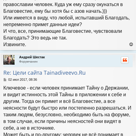
православии человек. Куда уж ему сразу окунаться в
Благовестие, ему бы хотя бы с азов начать.)))
Или имеется в виду, что любой, испытавший Благодать,
непременно примет данные идеи?
И что, все, принимающие Благовестие, чувствовали
Благодать? Это ведь не так.
Извините.
е
р
Андрей Шестак
н
Форумчанин
у
т
Re: Цели сайта Tainadiveevo.Ru
ь
с
С
02 июл 2017, 08:36
я
о
Ключевое - если человек принимает Тайну о Держании,
к
о
н
б
и видит истинность этой Тайны в приложении к себе и
а
щ
другим. Тогда он примет и всё Благовестие, а все
е
ч
н
неясности будут быстро или постепенно разрешаться. И
а
и
л
таким людям, безусловно, необходимо быть на форуме,
е
у
в том случае, если причины неясностей они видят в
себе, а не в источнике.
Может быть и по-другому: человек не всё понимает в