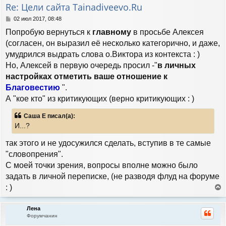
т
Re: Цели сайта Tainadiveevo.Ru
ь
с
С
02 июл 2017, 08:48
я
о
Попробую вернуться к
главному
в просьбе Алексея
к
о
н
б
(согласен, он выразил её несколько категорично, и даже,
а
щ
умудрился выдрать слова о.Виктора из контекста : )
е
ч
н
Но, Алексей в первую очередь просил -"
в личных
а
и
л
настройках отметить ваше отношение к
е
у
Благовестию
".
А "кое кто" из критикующих (верно критикующих : )
Саша Е писал(а):
И...?
так этого и не удосужился сделать, вступив в те самые
"словопрения".
С моей точки зрения, вопросы вполне можно было
задать в личной переписке, (не разводя флуд на форуме
: )
е
р
Лена
н
Форумчанин
у