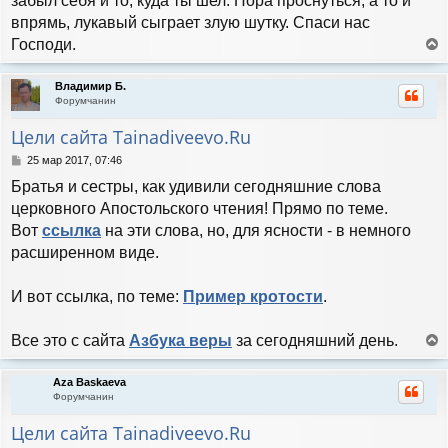
забыл себя и то, куда ты шел. Пора проснуться, а то и
и
впрямь, лукавый сыграет злую шутку. Спаси нас
е
Господи.
е
р
Владимир Б.
н
Форумчанин
у
т
Цели сайта Tainadiveevo.Ru
ь
с
С
25 мар 2017, 07:46
я
о
Братья и сестры, как удивили сегодняшние слова
к
о
н
б
церковного Апостольского чтения! Прямо по теме.
а
щ
Вот
ссылка
на эти слова, но, для ясности - в немного
е
ч
н
расширенном виде.
а
и
л
е
у
И вот ссылка, по теме:
Пример кротости
.
Все это с сайта
Азбука веры
за сегодняшний день.
е
р
Aza Baskaeva
н
Форумчанин
у
т
Цели сайта Tainadiveevo.Ru
ь