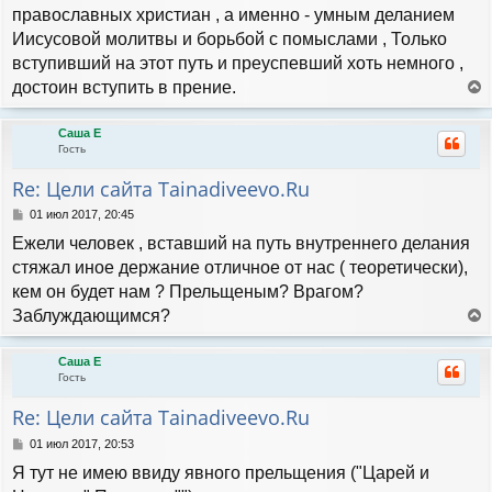
православных христиан , а именно - умным деланием
Иисусовой молитвы и борьбой с помыслами , Только
вступивший на этот путь и преуспевший хоть немного ,
достоин вступить в прение.
е
р
Саша Е
н
Гость
у
т
Re: Цели сайта Tainadiveevo.Ru
ь
с
С
01 июл 2017, 20:45
я
о
Ежели человек , вставший на путь внутреннего делания
к
о
н
б
стяжал иное держание отличное от нас ( теоретически),
а
щ
кем он будет нам ? Прельщеным? Врагом?
е
ч
н
Заблуждающимся?
а
и
л
е
е
у
р
Саша Е
н
Гость
у
т
Re: Цели сайта Tainadiveevo.Ru
ь
с
С
01 июл 2017, 20:53
я
о
Я тут не имею ввиду явного прельщения ("Царей и
к
о
н
б