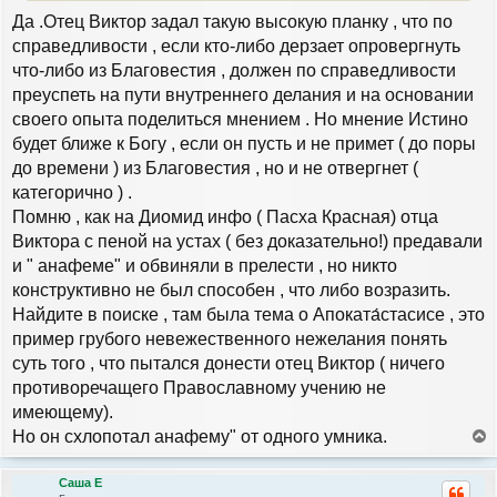
е
у
Да .Отец Виктор задал такую высокую планку , что по
справедливости , если кто-либо дерзает опровергнуть
что-либо из Благовестия , должен по справедливости
преуспеть на пути внутреннего делания и на основании
своего опыта поделиться мнением . Но мнение Истино
будет ближе к Богу , если он пусть и не примет ( до поры
до времени ) из Благовестия , но и не отвергнет (
категорично ) .
Помню , как на Диомид инфо ( Пасха Красная) отца
Виктора с пеной на устах ( без доказательно!) предавали
и " анафеме" и обвиняли в прелести , но никто
конструктивно не был способен , что либо возразить.
Найдите в поиске , там была тема о Апоката́стасисе , это
пример грубого невежественного нежелания понять
суть того , что пытался донести отец Виктор ( ничего
противоречащего Православному учению не
имеющему).
Но он схлопотал анафему" от одного умника.
е
р
Саша Е
н