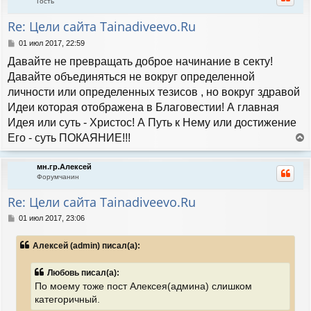
Гость
у
т
Re: Цели сайта Tainadiveevo.Ru
ь
с
С
01 июл 2017, 22:59
я
о
Давайте не превращать доброе начинание в секту!
к
о
н
б
Давайте объединяться не вокруг определенной
а
щ
личности или определенных тезисов , но вокруг здравой
е
ч
н
Идеи которая отображена в Благовестии! А главная
а
и
л
Идея или суть - Христос! А Путь к Нему или достижение
е
у
Его - суть ПОКАЯНИЕ!!!
е
р
мн.гр.Алексей
н
Форумчанин
у
т
Re: Цели сайта Tainadiveevo.Ru
ь
с
С
01 июл 2017, 23:06
я
о
к
о
Алексей (admin) писал(а):
н
б
а
щ
е
ч
Любовь писал(а):
н
а
По моему тоже пост Алексея(админа) слишком
и
л
категоричный.
е
у