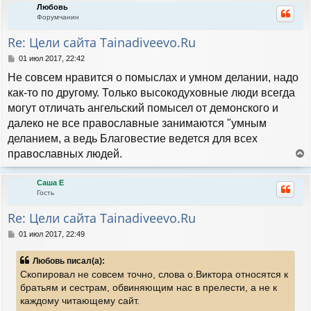
н
а
Любовь
н
и
л
Форумчанин
у
е
у
т
Re: Цели сайта Tainadiveevo.Ru
ь
с
С
01 июл 2017, 22:42
я
о
Не совсем нравится о помыслах и умном делании, надо
к
о
н
б
как-то по другому. Только высокодуховные люди всегда
а
щ
могут отличать ангельский помысел от демонского и
е
ч
н
далеко не все православные занимаются "умным
а
и
л
деланием, а ведь Благовестие ведется для всех
е
у
православных людей.
е
р
Саша Е
н
Гость
у
т
Re: Цели сайта Tainadiveevo.Ru
ь
с
С
01 июл 2017, 22:49
я
о
к
о
Любовь писал(а):
н
б
Скопировал не совсем точно, слова о.Виктора относятся к
а
щ
е
ч
братьям и сестрам, обвиняющим нас в прелести, а не к
н
а
каждому читающему сайт.
и
л