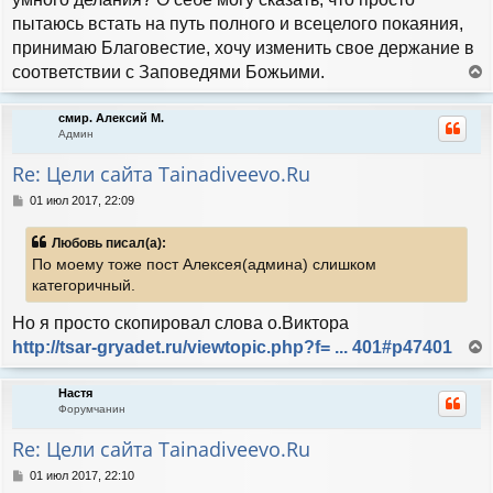
е
ч
н
пытаюсь встать на путь полного и всецелого покаяния,
а
и
л
принимаю Благовестие, хочу изменить свое держание в
е
у
соответствии с Заповедями Божьими.
е
р
смир. Алексий М.
н
Админ
у
т
Re: Цели сайта Tainadiveevo.Ru
ь
с
С
01 июл 2017, 22:09
я
о
к
о
Любовь писал(а):
н
б
По моему тоже пост Алексея(админа) слишком
а
щ
е
ч
категоричный.
н
а
и
л
Но я просто скопировал слова о.Виктора
е
у
http://tsar-gryadet.ru/viewtopic.php?f= ... 401#p47401
е
р
Настя
н
Форумчанин
у
т
Re: Цели сайта Tainadiveevo.Ru
ь
с
С
01 июл 2017, 22:10
я
о