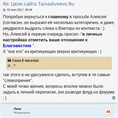
т
Re: Цели сайта Tainadiveevo.Ru
ь
с
С
02 июл 2017, 08:48
я
о
Попробую вернуться к
главному
в просьбе Алексея
к
о
н
б
(согласен, он выразил её несколько категорично, и даже,
а
щ
умудрился выдрать слова о.Виктора из контекста : )
е
ч
н
Но, Алексей в первую очередь просил -"
в личных
а
и
л
настройках отметить ваше отношение к
е
у
Благовестию
".
А "кое кто" из критикующих (верно критикующих : )
Саша Е писал(а):
И...?
так этого и не удосужился сделать, вступив в те самые
"словопрения".
С моей точки зрения, вопросы вполне можно было
задать в личной переписке, (не разводя флуд на форуме
: )
е
р
Лена
н
Форумчанин
у