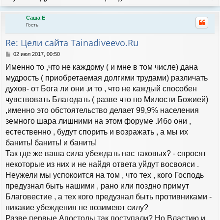
е
р
Саша Е
н
Гость
у
т
Re: Цели сайта Tainadiveevo.Ru
ь
с
С
02 июл 2017, 00:50
я
о
Именно то ,что не каждому ( и мне в том числе) дана
к
о
н
б
мудрость ( приобретаемая долгими трудами) различать
а
щ
духов- от Бога ли они ,и то , что не каждый способен
е
ч
н
чувствовать Благодать ( разве что по Милости Божией)
а
и
л
,именно это обстоятельство делает 99,9℅ населения
е
у
земного шара лишними на этом форуме .Ибо они ,
естественно , будут спорить и возражать , а мы их
банить! банить! и банить!
Так где же ваша сила убеждать нас таковых? - спросят
некоторые из них и не найдя ответа уйдут восвояси .
Неужели мы успокоится на том , что тех , кого Господь
предузнал быть нашими , рано или поздно примут
Благовестие , а тех кого предузнал быть противниками -
никакие убеждения не возимеют силу?
Разве первые Апостолы так поступали? Но Властию и