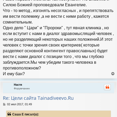
Силою Божией проповедовали Евангелие.
Что - то метод , изгонять несогласных , и препятствовать
им вести полемику ,а не вести с ними работу , кажется
сомнительным.
Одно дело " Цари" и "Пророки" , тут явная клиника , но
если вступит с нами в диалог здравомыслящий человек ,
но не разделяющий некоторых наших положений.И этот
человек с точки зрения своих критериев( которые
разделяют основной контингент православных) будет
вести с нами диалог с позиции того , что мы глубоко
заблуждается.Мы чем убедим такого человека в
противоположном?
И ему бан?
е
р
Настя
н
Форумчанин
у
т
Re: Цели сайта Tainadiveevo.Ru
ь
с
С
02 июл 2017, 01:49
я
о
к
о
Саша Е писал(а):
н
б