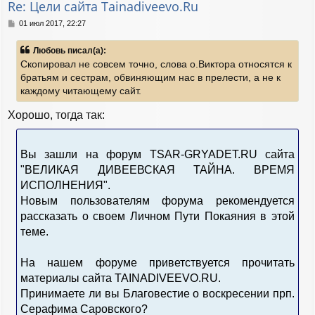
Re: Цели сайта Tainadiveevo.Ru
ь
с
С
01 июл 2017, 22:27
я
о
к
о
Любовь писал(а):
н
б
Скопировал не совсем точно, слова о.Виктора относятся к
а
щ
е
ч
братьям и сестрам, обвиняющим нас в прелести, а не к
н
а
каждому читающему сайт.
и
л
е
у
Хорошо, тогда так:
Вы зашли на форум TSAR-GRYADET.RU сайта
"ВЕЛИКАЯ ДИВЕЕВСКАЯ ТАЙНА. ВРЕМЯ
ИСПОЛНЕНИЯ".
Новым пользователям форума рекомендуется
рассказать о своем Личном Пути Покаяния в этой
теме.
На нашем форуме приветствуется прочитать
материалы сайта TAINADIVEEVO.RU.
Принимаете ли вы Благовестие о воскресении прп.
Серафима Саровского?