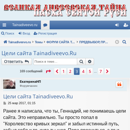
Tainadiveevo.ru
с
Поиск
Вход
Регистрация
ор
хо
ег
П
ы
Tainadiveevo.ru
Темы
ум
ФОРУМ САЙТА TAINADIVEEVO.RU
ПРЕДВЫБОР, ПРЕДОПРЕДЕЛЕНИЕ, ДЕРЖАНИЕ окружающего тварного мира
д
ис
о
лк
ы
тр
Цели сайта Tainadiveevo.Ru
и
и
ац
Поиск
Расширенный пои
Ответить
с
к
ия
Страница
3
из
7
1
2
4
5
7
Пред.
3
След.
169 сообщений
…
ЕкатеринаНП
Форумчанин
Цели сайта Tainadiveevo.Ru
С
25 мар 2017, 01:15
о
Ранее я написала, что ты, Геннадий, не понимаешь цели
о
б
сайта. Это неправильно. Ты просто попал в
щ
"Королевство кривых зеркал" и забыл истинный путь,
е
н