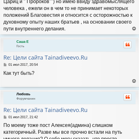
Цариц и " Пророков"") но имею ввиду здравомыслящего
а
щ
человека , ежели он в чем то не принимает некоторых
е
ч
н
положений Благовестия и относится с осторожностью к
а
и
л
духовному опыту наших братьев , на основании своего
е
у
пути внутреннего делания.
е
р
Саша Е
н
Гость
у
т
Re: Цели сайта Tainadiveevo.Ru
ь
с
С
01 июл 2017, 20:54
я
о
Как тут быть?
к
о
н
б
а
щ
е
е
ч
р
н
а
Любовь
н
и
л
Форумчанин
у
е
у
т
Re: Цели сайта Tainadiveevo.Ru
ь
с
С
01 июл 2017, 21:42
я
о
По моему тоже пост Алексея(админа) слишком
к
о
н
б
категоричный. Разве мы все прочно встали на путь
а
щ
умного делания? О себе могу сказать, что просто