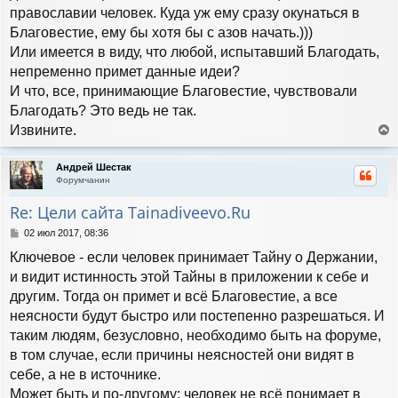
православии человек. Куда уж ему сразу окунаться в
Благовестие, ему бы хотя бы с азов начать.)))
Или имеется в виду, что любой, испытавший Благодать,
непременно примет данные идеи?
И что, все, принимающие Благовестие, чувствовали
Благодать? Это ведь не так.
Извините.
е
р
Андрей Шестак
н
Форумчанин
у
т
Re: Цели сайта Tainadiveevo.Ru
ь
с
С
02 июл 2017, 08:36
я
о
Ключевое - если человек принимает Тайну о Держании,
к
о
н
б
и видит истинность этой Тайны в приложении к себе и
а
щ
другим. Тогда он примет и всё Благовестие, а все
е
ч
н
неясности будут быстро или постепенно разрешаться. И
а
и
л
таким людям, безусловно, необходимо быть на форуме,
е
у
в том случае, если причины неясностей они видят в
себе, а не в источнике.
Может быть и по-другому: человек не всё понимает в