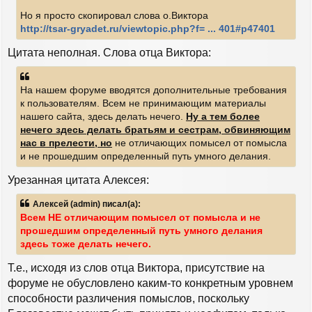
Но я просто скопировал слова о.Виктора
http://tsar-gryadet.ru/viewtopic.php?f= ... 401#p47401
Цитата неполная. Слова отца Виктора:
На нашем форуме вводятся дополнительные требования
к пользователям. Всем не принимающим материалы
нашего сайта, здесь делать нечего.
Ну а тем более
нечего здесь делать братьям и сестрам, обвиняющим
нас в прелести, но
не отличающих помысел от помысла
и не прошедшим определенный путь умного делания.
Урезанная цитата Алексея:
Алексей (admin) писал(а):
Всем НЕ отличающим помысел от помысла и не
прошедшим определенный путь умного делания
здесь тоже делать нечего.
Т.е., исходя из слов отца Виктора, присутствие на
форуме не обусловлено каким-то конкретным уровнем
способности различения помыслов, поскольку