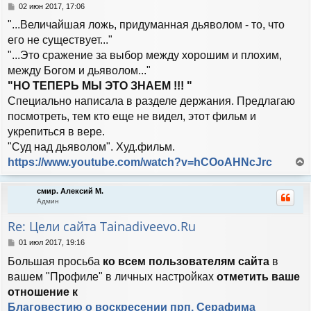
с
С
02 июн 2017, 17:06
я
о
"...Величайшая ложь, придуманная дьяволом - то, что
к
о
н
б
его не существует..."
а
щ
"...Это сражение за выбор между хорошим и плохим,
е
ч
н
между Богом и дьяволом..."
а
и
л
"НО ТЕПЕРЬ МЫ ЭТО ЗНАЕМ !!! "
е
у
Специально написала в разделе держания. Предлагаю
посмотреть, тем кто еще не видел, этот фильм и
укрепиться в вере.
"Суд над дьяволом". Худ.фильм.
https://www.youtube.com/watch?v=hCOoAHNcJrc
е
р
смир. Алексий М.
н
Админ
у
т
Re: Цели сайта Tainadiveevo.Ru
ь
с
С
01 июл 2017, 19:16
я
о
Большая просьба
ко всем пользователям сайта
в
к
о
н
б
вашем "Профиле" в личных настройках
отметить ваше
а
щ
отношение к
е
ч
н
Благовестию о воскресении прп. Серафима
а