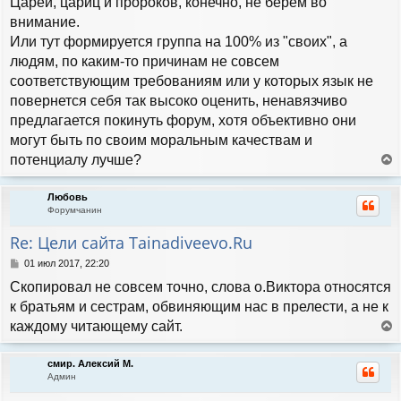
Царей, цариц и пророков, конечно, не берем во
внимание.
Или тут формируется группа на 100% из "своих", а
людям, по каким-то причинам не совсем
соответствующим требованиям или у которых язык не
повернется себя так высоко оценить, ненавязчиво
предлагается покинуть форум, хотя объективно они
могут быть по своим моральным качествам и
потенциалу лучше?
е
р
Любовь
н
Форумчанин
у
т
Re: Цели сайта Tainadiveevo.Ru
ь
с
С
01 июл 2017, 22:20
я
о
Скопировал не совсем точно, слова о.Виктора относятся
к
о
н
б
к братьям и сестрам, обвиняющим нас в прелести, а не к
а
щ
каждому читающему сайт.
е
ч
е
н
а
р
и
л
смир. Алексий М.
н
е
у
Админ
у
т