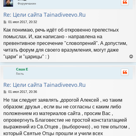
н
Форумчанин
у
т
Re: Цели сайта Tainadiveevo.Ru
ь
с
С
01 июл 2017, 20:32
я
о
Как понимаю, речь идёт об откровенно прелестных
к
о
н
б
помыслах. И, как написано - направлена на
а
щ
превентивное пресечение "словопрений". А допустим,
е
ч
н
читать форум для своего вразумления, могут даже
а
и
л
"цари" и "царицы" : )
е
у
е
р
Саша Е
н
Гость
у
т
Re: Цели сайта Tainadiveevo.Ru
ь
с
С
01 июл 2017, 20:36
я
о
Не так следует заявлять ,дорогой Алексей , но таким
к
о
н
б
образом: друзья , если вы не согласны с каким либо
а
щ
положением из материалов сайта , просим Вас ,
е
ч
н
опровергнуть Благовестие не простой констататацией
а
и
л
выражений из Св.Отцев , (выборочно) , но тем опытом ,
е
у
который Святые Отцы прошли и учили всех