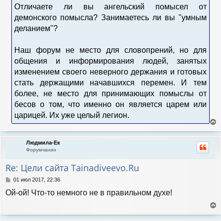
Отличаете ли вы ангельский помысел от
демонского помысла? Занимаетесь ли вы "умным
деланием"?
Наш форум не место для словопрений, но для
общения и информирования людей, занятых
изменением своего неверного держания и готовых
стать держащими начавшихся перемен. И тем
более, не место для принимающих помыслы от
бесов о том, что именно он является царем или
царицей. Их уже целый легион.
е
р
Людмила-Ек
н
Форумчанин
у
т
Re: Цели сайта Tainadiveevo.Ru
ь
с
С
01 июл 2017, 22:36
я
о
Ой-ой! Что-то немного не в правильном духе!
к
о
н
б
а
щ
е
е
ч
р