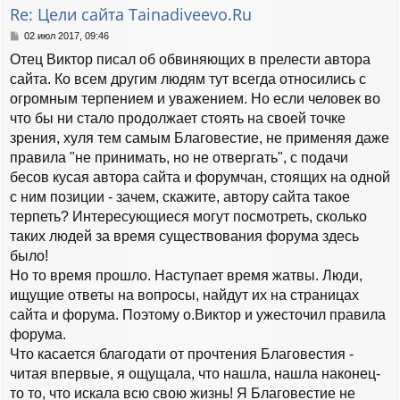
т
Re: Цели сайта Tainadiveevo.Ru
ь
с
С
02 июл 2017, 09:46
я
о
Отец Виктор писал об обвиняющих в прелести автора
к
о
н
б
сайта. Ко всем другим людям тут всегда относились с
а
щ
огромным терпением и уважением. Но если человек во
е
ч
н
что бы ни стало продолжает стоять на своей точке
а
и
л
зрения, хуля тем самым Благовестие, не применяя даже
е
у
правила "не принимать, но не отвергать", с подачи
бесов кусая автора сайта и форумчан, стоящих на одной
с ним позиции - зачем, скажите, автору сайта такое
терпеть? Интересующиеся могут посмотреть, сколько
таких людей за время существования форума здесь
было!
Но то время прошло. Наступает время жатвы. Люди,
ищущие ответы на вопросы, найдут их на страницах
сайта и форума. Поэтому о.Виктор и ужесточил правила
форума.
Что касается благодати от прочтения Благовестия -
читая впервые, я ощущала, что нашла, нашла наконец-
то то, что искала всю свою жизнь! Я Благовестие не