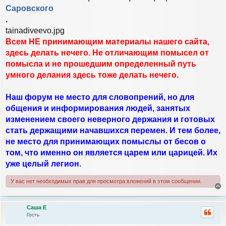
и
л
Саровского
е
у
.
tainadiveevo.jpg
Всем НЕ принимающим материалы нашего сайта,
здесь делать нечего. Не отличающим помысел от
помысла и не прошедшим определенный путь
умного делания здесь тоже делать нечего.
Наш форум не место для словопрений, но для
общения и информирования людей, занятых
изменением своего неверного держания и готовых
стать держащими начавшихся перемен. И тем более,
не место для принимающих помыслы от бесов о
том, что именно он является царем или царицей. Их
уже целый легион.
У вас нет необходимых прав для просмотра вложений в этом сообщении.
е
р
Саша Е
н
Гость
у