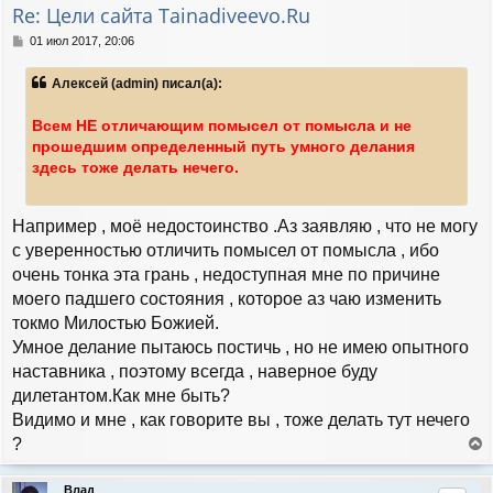
т
Re: Цели сайта Tainadiveevo.Ru
ь
с
С
01 июл 2017, 20:06
я
о
к
о
Алексей (admin) писал(а):
н
б
а
щ
е
ч
Всем НЕ отличающим помысел от помысла и не
н
а
прошедшим определенный путь умного делания
и
л
здесь тоже делать нечего.
е
у
Например , моё недостоинство .Аз заявляю , что не могу
с уверенностью отличить помысел от помысла , ибо
очень тонка эта грань , недоступная мне по причине
моего падшего состояния , которое аз чаю изменить
токмо Милостью Божией.
Умное делание пытаюсь постичь , но не имею опытного
наставника , поэтому всегда , наверное буду
дилетантом.Как мне быть?
Видимо и мне , как говорите вы , тоже делать тут нечего
?
е
р
Влад