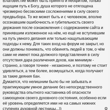
Благовестие может быть принято и неофитом, только
ищущим путь к Богу, душа которого не отягощена
чрезмерно бесовскими сосложениями в силу своего
предвыбора. То же может быть и с человеком, вполне
осознавшим ошибочность и губительность своего
держания после ознакомления с содержанием сайта и
принявшим изложенное на нём, но ещё не вступившим
на путь умного делания или только нащупывающим
подходы к нему. Для таких вход на форум не закрыт, но
они должны понимать, что обвинять людей в том, о чём
сами не имеют пока должного представления в силу
отсутствия дара различения духов, как минимум -
странно, а говоря точнее - незаконно, и поэтому не стоит
удивляться, а тем более, возмущаться, когда получают
за такие деяния бан.
Думается, что нелишним было бы не забывать и
практикующим умное делание без непосредственного
руководства опытного наставника об опасности
самооценок своего духовного состояния, особенно если
её уровень определяется ими не на самых нижних
ступенях духовной лестницы...))