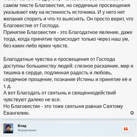
самом тексте Благовестия, но сердечные просвещения
указывают ему на истинность источника. И у него нет
желания спорить и что-то выяснять. Он просто верит, что
Благовестие от Господа.
Принятие Благовестия - это Благодатное явление, даже
тогда, когда принятие происходит только через наш ум,
без каких-либо ярких чувств.
Благодатные чувства и просвещения от Господа
доступны большинству людей: слезное раскаяние, мир и
тишина в сердце, подлинная радость и любовь,
сердечное прощение, познание Истины и принятие её и
т. д.
А вот Благодать от святынь и священнодействий
чувствуют далеко не все.
Но Благовестие - это тоже святыня равная Святому
Евангелию.
е
р
Влад
н
Форумчанин
у