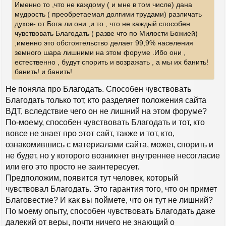
Именно то ,что не каждому ( и мне в том числе) дана
а
щ
е
ч
мудрость ( преобретаемая долгими трудами) различать
н
а
духов- от Бога ли они ,и то , что не каждый способен
и
л
чувствовать Благодать ( разве что по Милости Божией)
е
у
,именно это обстоятельство делает 99,9℅ населения
земного шара лишними на этом форуме .Ибо они ,
естественно , будут спорить и возражать , а мы их банить!
банить! и банить!
Не поняла про Благодать. Способен чувствовать
Благодать только тот, кто разделяет положения сайта
ВДТ, вследствие чего он не лишний на этом форуме?
По-моему, способен чувствовать Благодать и тот, кто
вовсе не знает про этот сайт, также и тот, кто,
ознакомившись с материалами сайта, может, спорить и
не будет, но у которого возникнет внутреннее несогласие
или его это просто не заинтересует.
Предположим, появится тут человек, который
чувствовал Благодать. Это гарантия того, что он примет
Благовестие? И как вы поймете, что он тут не лишний?
По моему опыту, способен чувствовать Благодать даже
далекий от веры, почти ничего не знающий о