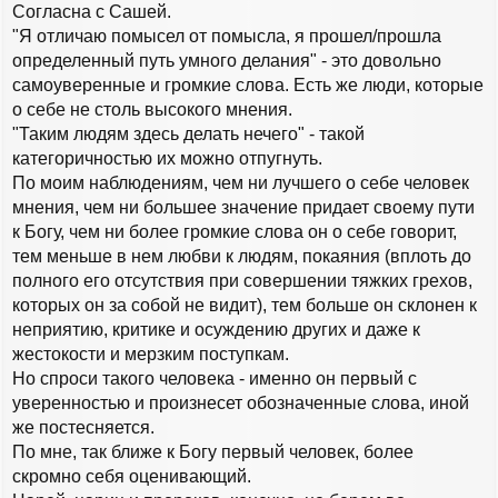
Согласна с Сашей.
к
о
н
б
"Я отличаю помысел от помысла, я прошел/прошла
а
щ
определенный путь умного делания" - это довольно
е
ч
н
самоуверенные и громкие слова. Есть же люди, которые
а
и
л
о себе не столь высокого мнения.
е
у
"Таким людям здесь делать нечего" - такой
категоричностью их можно отпугнуть.
По моим наблюдениям, чем ни лучшего о себе человек
мнения, чем ни большее значение придает своему пути
к Богу, чем ни более громкие слова он о себе говорит,
тем меньше в нем любви к людям, покаяния (вплоть до
полного его отсутствия при совершении тяжких грехов,
которых он за собой не видит), тем больше он склонен к
неприятию, критике и осуждению других и даже к
жестокости и мерзким поступкам.
Но спроси такого человека - именно он первый с
уверенностью и произнесет обозначенные слова, иной
же постесняется.
По мне, так ближе к Богу первый человек, более
скромно себя оценивающий.