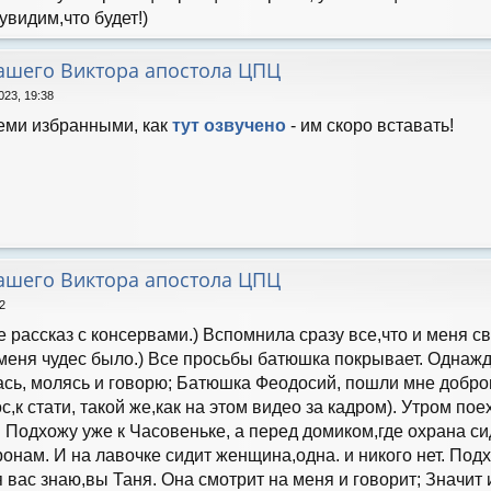
 увидим,что будет!)
нашего Виктора апостола ЦПЦ
023, 19:38
семи избранными, как
тут озвучено
- им скоро вставать!
нашего Виктора апостола ЦПЦ
2
е рассказ с консервами.) Вспомнила сразу все,что и меня
 меня чудес было.) Все просьбы батюшка покрывает. Однажд
сь, молясь и говорю; Батюшка Феодосий, пошли мне доброго
,к стати, такой же,как на этом видео за кадром). Утром пое
. Подхожу уже к Часовеньке, а перед домиком,где охрана сид
онам. И на лавочке сидит женщина,одна. и никого нет. Подх
я вас знаю,вы Таня. Она смотрит на меня и говорит; Значит 