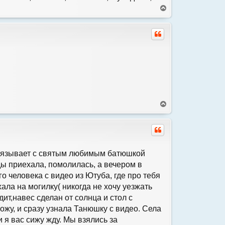
В
е
р
н
у
т
ь
с
я
к
н
а
В
ч
е
а
р
л
н
у
у
т
ь
 связывает с святым любимым батюшкой
с
ы приехала, помолилась, а вечером в
я
 человека с видео из Ютуба, где про тебя
к
н
хала на могилку( никогда не хочу уезжать
а
ит,навес сделан от солнца и стол с
ч
ожу, и сразу узнала Танюшку с видео. Села
а
л
и я вас сижу жду. Мы взялись за
у