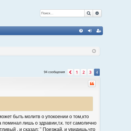
Поиск
Расширенный 
С
FA
хо
ег
Q
д
ис
тр
ац
1
2
3
Пред.
4
94 сообщения
ия
может быть молитв о упокоении о том,кто
 поминал лишь о здравии,т.к. тот самолично
ливый , и сказал; " Поезжай, и увидишь,что