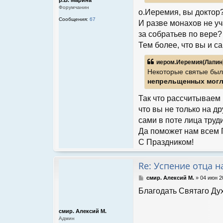
е
Форумчанин
н
о.Иеремия, вы доктор
и
Сообщения:
67
И разве монахов не у
е
за собратьев по вере?
Тем более, что вы и с
иером.Иеремия(Лапин)
Некоторые святые были
непрельщенных могл
Так что рассчитываем 
что вы не только на д
сами в поте лица труд
Да поможет нам всем 
С Праздником!
Re: Успение отца 
С
смир. Алексий М.
»
04 июн 2
о
Благодать Святаго Ду
о
б
щ
смир. Алексий М.
е
Админ
н