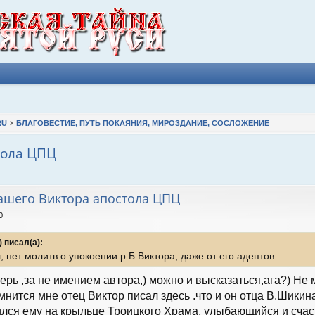
RU
БЛАГОВЕСТИЕ, ПУТЬ ПОКАЯНИЯ, МИРОЗДАНИЕ, СОСЛОЖЕНИЕ
тола ЦПЦ
ширенный поиск
нашего Виктора апостола ЦПЦ
0
 писал(а):
, нет молитв о упокоении р.Б.Виктора, даже от его адептов.
ерь ,за не имением автора,) можно и высказаться,ага?) Не 
нится мне отец Виктор писал здесь .что и он отца В.Шикина
ился ему на крыльце Троицкого Храма, улыбающийся и счаст