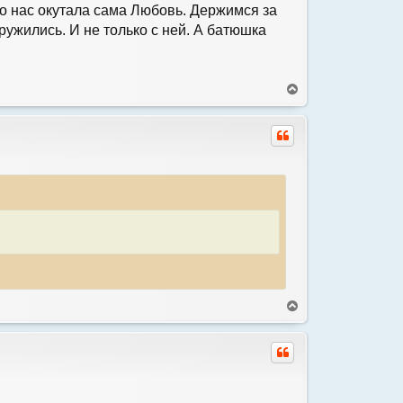
вно нас окутала сама Любовь. Держимся за
дружились. И не только с ней. А батюшка
В
е
р
н
у
т
ь
с
я
к
н
а
ч
а
л
у
В
е
р
н
у
т
ь