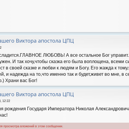
нашего Виктора апостола ЦПЦ
2
 сладится.ГЛАВНОЕ ЛЮБОВЬ! А все остальное Бог управит. М
нужен. И так хочу,чтобы сказка его была воплощена, всеми с
ист в своей сказке и любви к людям и Богу. Его жажда к том
, и надежда на то,что именно так и будет,живет во мне, в с
.) Храни вас Бог!
нашего Виктора апостола ЦПЦ
, 12:22
Дня рождения Государя Императора Николая Александрови
нас!
ля просмотра вложений в этом сообщении.