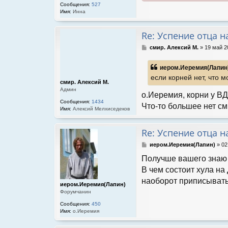
и
Сообщения:
527
е
Имя:
Инна
Re: Успение отца 
С
смир. Алексий М.
»
19 май 2
о
о
иером.Иеремия(Лапин)
б
если корней нет, что 
щ
смир. Алексий М.
е
Админ
н
о.Иеремия, корни у ВД
и
Сообщения:
1434
Что-то большее нет см
е
Имя:
Алексий Мелхиседеков
Re: Успение отца 
С
иером.Иеремия(Лапин)
»
02
о
Получше вашего знаю э
о
б
В чем состоит хула на
щ
наоборот приписывать
е
иером.Иеремия(Лапин)
н
Форумчанин
и
Сообщения:
450
е
Имя:
о.Иеремия