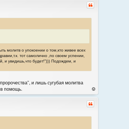
у
н
у
т
ь
с
я
к
н
а
ч
ыть молитв о упокоении о том,кто живее всех
а
л
равии,т.к. тот самолично ,по своем успении,
у
, и увидишь,что будет!"))) Подождем, и
 пророчества", и лишь сугубая молитва
 в помощь.
В
е
р
н
у
т
ь
с
я