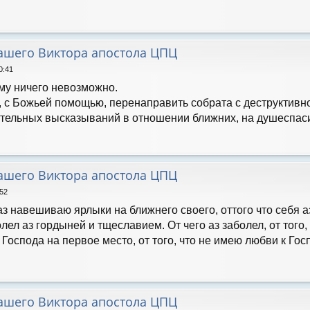
нашего Виктора апостола ЦПЦ
0:41
му ничего невозможно.
 с Божьей помощью, перенаправить собрата с деструктивн
тельных высказываний в отношении ближних, на душеспасите
нашего Виктора апостола ЦПЦ
:52
 аз навешиваю ярлыки на ближнего своего, оттого что себя 
олел аз гордыней и тщеславием. От чего аз заболел, от того
 Господа на первое место, от того, что не имею любви к Го
нашего Виктора апостола ЦПЦ