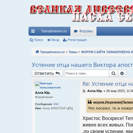
Tainadiveevo.ru
Форумы
с
Поиск
Вход
Регистрация
ы
Tainadiveevo.ru
Темы
ФОРУМ САЙТА TAINADIVEEVO.
лк
Успение отца нашего Виктора апос
и
Поиск
Рас
Ответить
Re: Успение отца 
С
Алла Юр.
»
26 мар 2023, 11:5
Алла Юр.
о
Форумчанин
о
иером.Иеремия(Лапин)
б
Сообщения:
492
Что посеял, то и пожал
щ
Имя:
Алла АПОСТОЛ ЦПЦ
е
н
Христос Воскресе! Теп
и
живее всех живых. Пом
е
,по своем успении, яв