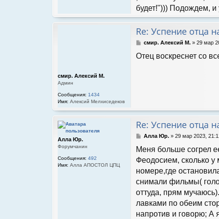
будет!"))) Подождем, и
Re: Успение отца 
С
смир. Алексий М.
»
29 мар 2
о
Отец воскреснет со в
о
б
щ
смир. Алексий М.
е
Админ
н
и
Сообщения:
1434
е
Имя:
Алексий Мелхиседеков
Re: Успение отца 
С
Алла Юр.
»
29 мар 2023, 21:1
Алла Юр.
о
Форумчанин
Меня больше согрел е
о
б
Сообщения:
492
Феодосием, сколько у
щ
Имя:
Алла АПОСТОЛ ЦПЦ
номере,где остановила
е
н
снимали фильмы( голос
и
оттуда, прям мучаюсь)
е
лавками по обеим стор
напротив и говорю; А 