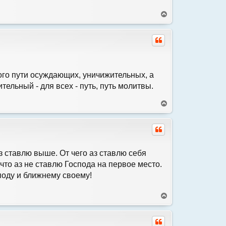
а
В
ч
е
а
р
л
н
у
у
т
ь
с
ого пути осуждающих, уничижительных, а
я
льный - для всех - путь, путь молитвы.
к
н
а
В
ч
е
а
р
л
н
у
у
т
ь
аз ставлю выше. От чего аз ставлю себя
с
, что аз не ставлю Господа на первое место.
я
споду и ближнему своему!
к
н
а
В
ч
е
а
р
л
н
у