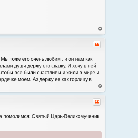
с
я
к
н
а
ч
В
а
е
л
р
у
н
у
т
ь
ы тоже его очень любим , и он нам как
с
илами души держу его сказку. И хочу в ней
я
у,чтобы все были счастливы и жили в мире и
к
н
ердечке моем. Аз держу ее,как горлицу в
а
В
ч
е
а
р
л
н
у
у
т
ь
ча помолимся: Святый Царь-Великомученик
с
я
к
н