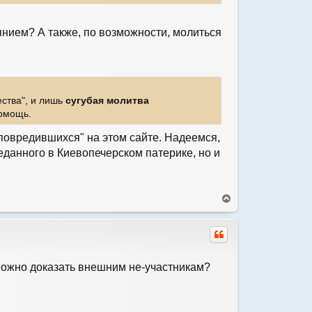
к
н
а
янием? А также, по возможности, молиться
ч
а
л
у
ества", и лишь
сугубая молитва
помощь.
"повредившихся" на этом сайте. Надеемся,
еданного в Киевопечерском патерике, но и
В
е
р
н
у
т
ь
 можно доказать внешним не-участникам?
с
я
к
н