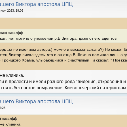
нашего Виктора апостола ЦПЦ
 июн 2023, 19:09
ин) писал(а):
жал, нет молитв о упокоении р.Б.Виктора, даже от его адептов.
ерь ,за не имением автора,) можно и высказаться,ага?) Не может б
тец Виктор писал здесь .что и он отца В.Шикина поминал лишь о зд
 Троицкого Храма, улыбающийся и счастливый , и сказал; " Поезжай
уже клиника.
 в прелести и имели разного рода "видения, откровения и
снять бесовское помрачение, Киевопечерский патерик вам
нашего Виктора апостола ЦПЦ
4:23
 писал(а):
уже клиника.