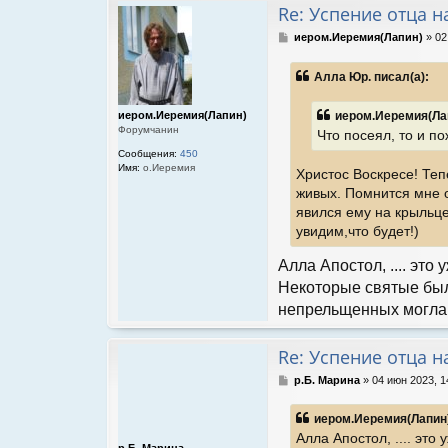
Re: Успение отца 
С
иером.Иеремия(Лапин)
»
02
о
о
Алла Юр. писал(а):
б
щ
е
иером.Иеремия(Лап
иером.Иеремия(Лапин)
н
Форумчанин
Что посеял, то и по
и
Сообщения:
450
е
Имя:
о.Иеремия
Христос Воскресе! Теп
живых. Помнится мне о
явился ему на крыльце
увидим,что будет!)
Алла Апостол, .... это 
Некоторые святые были
непрельщенных могла 
Re: Успение отца 
С
р.Б. Марина
»
04 июн 2023, 1
о
о
иером.Иеремия(Лапин)
б
Алла Апостол, .... это 
щ
р.Б. Марина