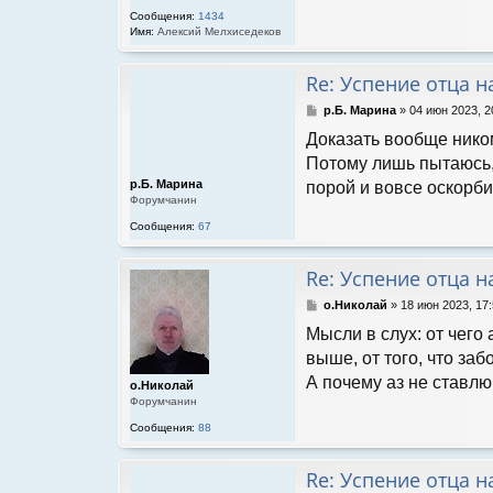
и
Сообщения:
1434
е
Имя:
Алексий Мелхиседеков
Re: Успение отца 
С
р.Б. Марина
»
04 июн 2023, 2
о
Доказать вообще нико
о
б
Потому лишь пытаюсь,
щ
р.Б. Марина
порой и вовсе оскорби
е
Форумчанин
н
и
Сообщения:
67
е
Re: Успение отца 
С
о.Николай
»
18 июн 2023, 17
о
Мысли в слух: от чего
о
б
выше, от того, что заб
щ
А почему аз не ставлю
о.Николай
е
Форумчанин
н
и
Сообщения:
88
е
Re: Успение отца 