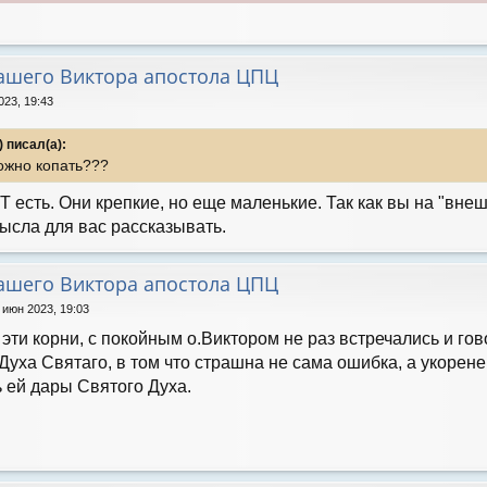
нашего Виктора апостола ЦПЦ
023, 19:43
 писал(а):
можно копать???
Т есть. Они крепкие, но еще маленькие. Так как вы на "вне
ысла для вас рассказывать.
нашего Виктора апостола ЦПЦ
 июн 2023, 19:03
ти корни, с покойным о.Виктором не раз встречались и гово
 Духа Святаго, в том что страшна не сама ошибка, а укорен
 ей дары Святого Духа.