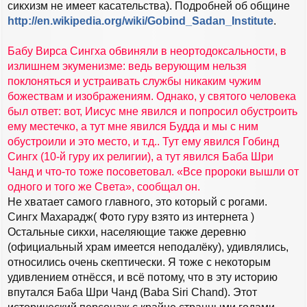
сикхизм не имеет касательства). Подробней об общине
http://en.wikipedia.org/wiki/Gobind_Sadan_Institute
.
Бабу Вирса Сингха обвиняли в неортодоксальности, в
излишнем экуменизме: ведь верующим нельзя
поклоняться и устраивать службы никаким чужим
божествам и изображениям. Однако, у святого человека
был ответ: вот, Иисус мне явился и попросил обустроить
ему местечко, а тут мне явился Будда и мы с ним
обустроили и это место, и т.д.. Тут ему явился Гобинд
Сингх (10-й гуру их религии), а тут явился Баба Шри
Чанд и что-то тоже посоветовал. «Все пророки вышли от
одного и того же Света», сообщал он.
Не хватает самого главного, это который с рогами.
Сингх Махарадж( Фото гуру взято из интернета )
Остальные сикхи, населяющие также деревню
(официальный храм имеется неподалёку), удивлялись,
относились очень скептически. Я тоже с некоторым
удивлением отнёсся, и всё потому, что в эту историю
впутался Баба Шри Чанд (Baba Siri Chand). Этот