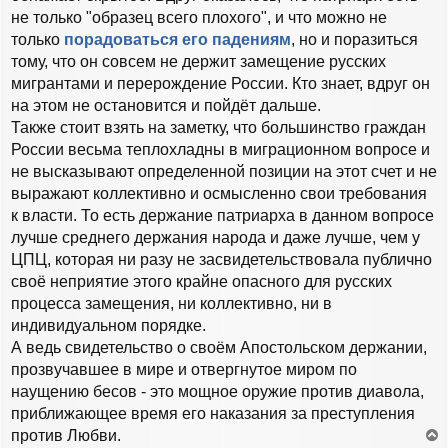
не только "образец всего плохого", и что можно не
только
порадоваться его падениям
, но и поразиться
тому, что он совсем не держит замещение русских
мигрантами и перерождение России. Кто знает, вдруг он
на этом не остановится и пойдёт дальше.
Также стоит взять на заметку, что большинство граждан
России весьма теплохладны в миграционном вопросе и
не высказывают определенной позиции на этот счет и не
выражают коллективно и осмысленно свои требования
к власти. То есть держание патриарха в данном вопросе
лучше среднего держания народа и даже лучше, чем у
ЦПЦ, которая ни разу не засвидетельствовала публично
своё неприятие этого крайне опасного для русских
процесса замещения, ни коллективно, ни в
индивидуальном порядке.
А ведь свидетельство о своём Апостольском держании,
прозвучавшее в мире и отвергнутое миром по
наущению бесов - это мощное оружие против диавола,
приближающее время его наказания за преступления
против Любви.