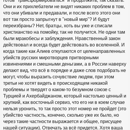
готов "трансформироваться" и продолжить, так сказать.
и
Они и их прихлебатели не видят никаких проблем в том,
е
что они убивали и предавали, и после всего этого они
вот так просто запрыгнут в "новый мир"? И будут
переизбраны? Нет, братцы, хоть вы уже и списали
христианство на помойку, так не получится. Не одни там
были мракобесы и заблуждения. Нравственный закон
действовал и всегда будет действовать во вселенной. И
когда такие как Алиев откупаются от целенаправленных
убийств русских миротворцев притворными
извинениями и смешными деньгами, а в России наверху
делают вид, что всё в порядке и даже слов подобрать не
могут, чтобы выразить сочувствие людям, при этом
третьи не хотят видеть в происходящем никакой
проблемы и твердят о каком-то безумном союзе с
Турцией и Ахербайджаном, который настолько ценный и
хрупкий, как восточный сервиз, что его ни в коем случае
нельзя уронить, то так просто этот номер не пройдет (это
убийство частность, конечно, сколько уже их было, но
через такие частности выражается и общее, присущее
нашей ситуации). Отвечать за всё придется. Хотя ваша