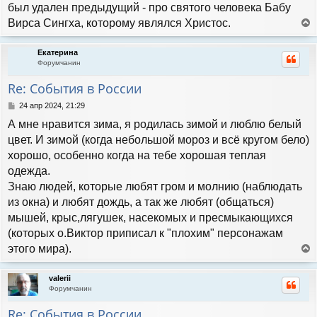
и
л
был удален предыдущий - про святого человека Бабу
е
у
Вирса Сингха, которому являлся Христос.
е
р
Екатерина
н
Форумчанин
у
т
Re: События в России
ь
с
С
24 апр 2024, 21:29
я
о
А мне нравится зима, я родилась зимой и люблю белый
к
о
н
б
цвет. И зимой (когда небольшой мороз и всё кругом бело)
а
щ
хорошо, особенно когда на тебе хорошая теплая
е
ч
н
одежда.
а
и
л
Знаю людей, которые любят гром и молнию (наблюдать
е
у
из окна) и любят дождь, а так же любят (общаться)
мышей, крыс,лягушек, насекомых и пресмыкающихся
(которых о.Виктор приписал к "плохим" персонажам
этого мира).
е
р
valerii
н
Форумчанин
у
т
Re: События в России
ь