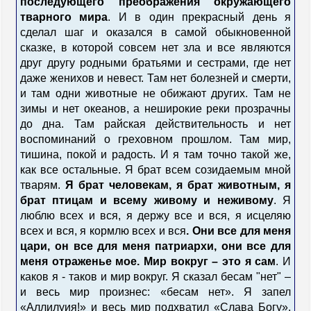
последующего преображения окружающего
тварного мира
. И в один прекрасный день я
сделал шаг и оказался в самой обыкновенной
сказке, в которой совсем нет зла и все являются
друг другу родными братьями и сестрами, где нет
даже женихов и невест. Там нет болезней и смерти,
и там одни животные не обижают других. Там не
зимы и нет океанов, а неширокие реки прозрачны
до дна. Там райская действительность и нет
воспоминаний о греховном прошлом. Там мир,
тишина, покой и радость. И я там точно такой же,
как все остальные. Я брат всем созидаемым мной
тварям.
Я брат человекам, я брат животным, я
брат птицам и всему живому и неживому
. Я
люблю всех и вся, я держу все и вся, я исцеляю
всех и вся, я кормлю всех и вся
. Они все для меня
цари, он все для меня патриархи, они все для
меня отраженье мое. Мир вокруг – это я сам
. И
каков я - таков и мир вокруг. Я сказал бесам "нет" –
и весь мир произнес: «бесам нет». Я запел
«Аллилуия!» и весь мир подхватил «Слава Богу».