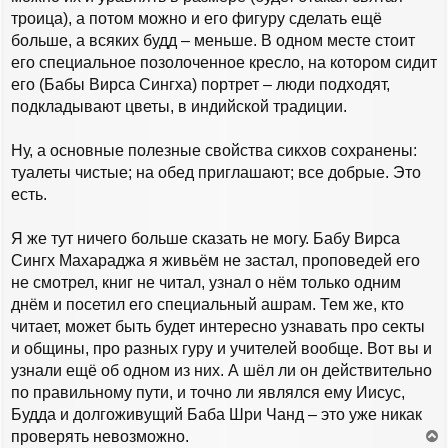
троица), а потом можно и его фигуру сделать ещё
больше, а всяких будд – меньше. В одном месте стоит
его специальное позолоченное кресло, на котором сидит
его (Бабы Вирса Сингха) портрет – люди подходят,
подкладывают цветы, в индийской традиции.
Ну, а основные полезные свойства сикхов сохранены:
туалеты чистые; на обед приглашают; все добрые. Это
есть.
Я же тут ничего больше сказать не могу. Бабу Вирса
Сингх Махараджа я живьём не застал, проповедей его
не смотрел, книг не читал, узнал о нём только одним
днём и посетил его специальный ашрам. Тем же, кто
читает, может быть будет интересно узнавать про секты
и общины, про разных гуру и учителей вообще. Вот вы и
узнали ещё об одном из них. А шёл ли он действительно
по правильному пути, и точно ли являлся ему Иисус,
Будда и долгоживущий Баба Шри Чанд – это уже никак
проверять невозможно.