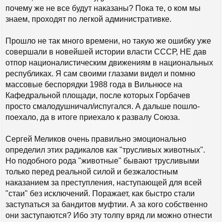
почему же не все будут наказаны? Пока те, о ком мы
знаем, проходят по легкой административке.
Прошло не так много времени, но такую же ошибку уже
совершали в новейшей истории власти СССР, НЕ дав
отпор националистическим движениям в национальных
республиках. Я сам своими глазами видел и помню
массовые беспорядки 1988 года в Вильнюсе на
Кафедральной площади, после которых Горбачев
просто смалодушничал/испугался. А дальше пошло-
поехало, да в итоге приехало к развалу Союза.
Сергей Меликов очень правильно эмоционально
определил этих радикалов как "трусливых животных".
Но подобного рода "животные" бывают трусливыми
только перед реальной силой и безжалостным
наказанием за преступления, наступающей для всей
"стаи" без исключений. Поражает, как быстро стали
заступаться за бандитов муфтии. А за кого собственно
они заступаются? Ибо эту толпу вряд ли можно отнести