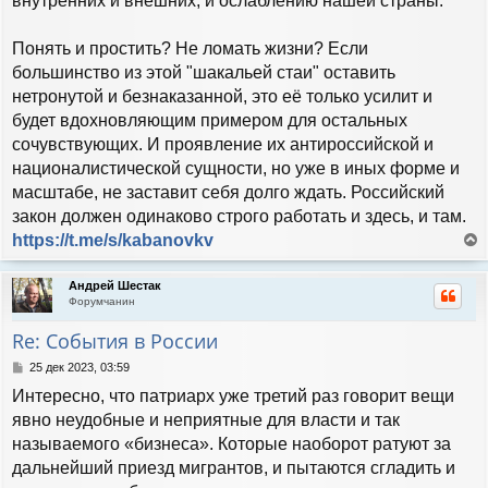
внутренних и внешних, и ослаблению нашей страны.
Понять и простить? Не ломать жизни? Если
большинство из этой "шакальей стаи" оставить
нетронутой и безнаказанной, это её только усилит и
будет вдохновляющим примером для остальных
сочувствующих. И проявление их антироссийской и
националистической сущности, но уже в иных форме и
масштабе, не заставит себя долго ждать. Российский
закон должен одинаково строго работать и здесь, и там.
https://t.me/s/kabanovkv
е
р
Андрей Шестак
н
Форумчанин
у
т
Re: События в России
ь
с
С
25 дек 2023, 03:59
я
о
Интересно, что патриарх уже третий раз говорит вещи
к
о
н
б
явно неудобные и неприятные для власти и так
а
щ
называемого «бизнеса». Которые наоборот ратуют за
е
ч
н
дальнейший приезд мигрантов, и пытаются сгладить и
а
и
л