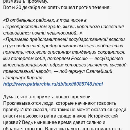
размазать проблему.
е
у
Вот и 20 декабря он опять пошел против течения:
«В отдельных районах, в том числе в
Первопрестольном граде, жизнь коренного населения
становится почти невыносимой...»
«Призываю представителей государственной власти
и руководителей предпринимательского сообщества
помнить, что, если описанная тенденция сохранится,
мы потеряем себя, потеряем Россию — государство
многонациональное, ядром которого является русский
православный народ», — подчеркнул Святейший
Патриарх Кирилл.
http://www.patriarchia.ru/db/text/6085748.html
Думаю, что это примета нового времени.
Проклевываются люди, которые начинают говорить
правду. И кто сказал, что таких не может оказаться среди
власти и высокого ранга священников Исторической
церкви? Ведь нынешнее время давит сильно и
обнажает скрытое. Вдруг оказалось, что патриарх есть