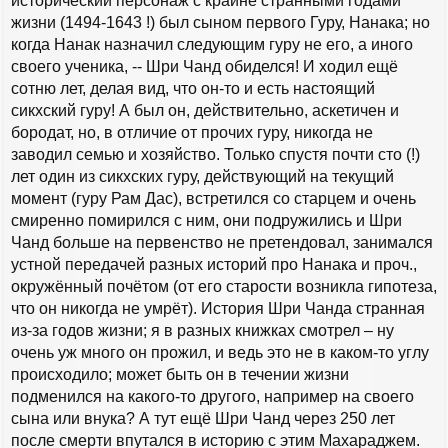
исторический персонаж с крайне странными годами
жизни (1494-1643 !) был сыном первого Гуру, Нанака; но
когда Нанак назначил следующим гуру не его, а иного
своего ученика, -- Шри Чанд обиделся! И ходил ещё
сотню лет, делая вид, что он-то и есть настоящий
сикхский гуру! А был он, действительно, аскетичен и
бородат, но, в отличие от прочих гуру, никогда не
заводил семью и хозяйство. Только спустя почти сто (!)
лет один из сикхских гуру, действующий на текущий
момент (гуру Рам Дас), встретился со старцем и очень
смиренно помирился с ним, они подружились и Шри
Чанд больше на первенство не претендовал, занимался
устной передачей разных историй про Нанака и проч.,
окружённый почётом (от его старости возникла гипотеза,
что он никогда не умрёт). История Шри Чанда странная
из-за годов жизни; я в разных книжках смотрел – ну
очень уж много он прожил, и ведь это не в каком-то углу
происходило; может быть он в течении жизни
подменился на какого-то другого, например на своего
сына или внука? А тут ещё Шри Чанд через 250 лет
после смерти впутался в историю с этим Махараджем.