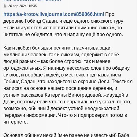
с
С
26 апр 2024, 16:35
я
о
https://a-krotov.livejournal.com/859866.html
Про
к
о
н
б
деревню Гобинд Садан, и ещё одного сикхского гуру
а
щ
Если мы уж столько посвятили внимания сикхам, то
е
ч
н
читатель не обидится, что я напишу ещё про одного.
а
и
л
е
у
Как и любая большая религия, насчитывающая
миллионы человек, так и сикхизм, содержит в себе
людей разных – как более строгих, так и менее
ортодоксальных. Я напишу несколько слов про общину
сикхов, и вообще людей, в местечке под названием
Гобинд Садан, что находится на окраине Дели. Текстик я
написал на основе нашего посещения деревни, и
устных рассказов Катерины Виноградовой, живущей в
Дели, поэтому если что-то неправильно я указал, то это,
возможно, обычный дефект устной неоднократной
передачи информации. Что-то я подпроверил потом в
интернете.
Основал общину некий (мне ранее не известный) Баба