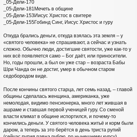
_05-Дели-170
_05-Дели-181Мечеть в общине
_05-Дели-153Иисус Христос в свитере
_05-Дели-155Гобинд Синг, Иисус Христос и гуру
Откуда брались деньги, откуда взялась эта земля – у
«святого человека» не спрашивают, а сейчас и узнать
сложно. Обычно люди, достигшие святости, уже как-то у
них всё появляется само – Бог даёт, или приносители.
Но, годы прошли, а был он уже стар – возраста Бабы
Шри Чанда он не достиг, умер в обычном старом
седобородом виде.
После кончины святого старца, лет семь назад, -- главой
общины сделалась женщина, американка, уже
немолодая, видимо пенсионерка, много лет жившая в
ашраме и ставшая первой ученицей гуру. Со сменой
власти климат в общине испортился, и почему-то
кончились деньги. У святого человека житьё и корм были
даром, а теперь за это берётся в день триста рупий
(сейчас рупия равна рублю, по нынешнему курсу).