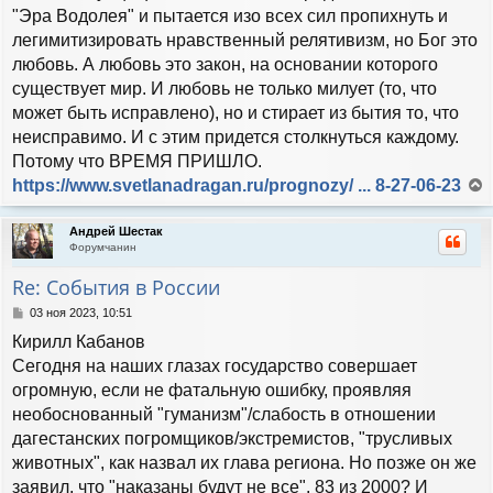
"Эра Водолея" и пытается изо всех сил пропихнуть и
легимитизировать нравственный релятивизм, но Бог это
любовь. А любовь это закон, на основании которого
существует мир. И любовь не только милует (то, что
может быть исправлено), но и стирает из бытия то, что
неисправимо. И с этим придется столкнуться каждому.
Потому что ВРЕМЯ ПРИШЛО.
https://www.svetlanadragan.ru/prognozy/ ... 8-27-06-23
е
р
Андрей Шестак
н
Форумчанин
у
т
Re: События в России
ь
с
С
03 ноя 2023, 10:51
я
о
Кирилл Кабанов
к
о
н
б
Сегодня на наших глазах государство совершает
а
щ
огромную, если не фатальную ошибку, проявляя
е
ч
н
необоснованный "гуманизм"/слабость в отношении
а
и
л
дагестанских погромщиков/экстремистов, "трусливых
е
у
животных", как назвал их глава региона. Но позже он же
заявил, что "наказаны будут не все". 83 из 2000? И