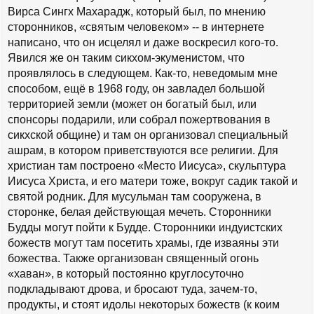
Вирса Сингх Махарадж, который был, по мнению
сторонников, «святым человеком» -- в интернете
написано, что он исцелял и даже воскресил кого-то.
Явился же он таким сикхом-экуменистом, что
проявлялось в следующем. Как-то, неведомым мне
способом, ещё в 1968 году, он завладел большой
территорией земли (может он богатый был, или
спонсоры подарили, или собрал пожертвования в
сикхской общине) и там он организовал специальный
ашрам, в котором приветствуются все религии. Для
христиан там построено «Место Иисуса», скульптура
Иисуса Христа, и его матери тоже, вокруг садик такой и
святой родник. Для мусульман там сооружена, в
сторонке, белая действующая мечеть. Сторонники
Будды могут пойти к Будде. Сторонники индуистских
божеств могут там посетить храмы, где изваяны эти
божества. Также организован священный огонь
«хаван», в который постоянно круглосуточно
подкладывают дрова, и бросают туда, зачем-то,
продукты, и стоят идолы некоторых божеств (к коим