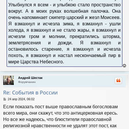
Улыбнулся я всем - и улыбкою стало пространство
вокруг. А в моих руках волшебная палочка. Она
очень напоминает скипетр царский и жезл Моисеев.
Я взмахнул и исчезла зима, я взмахнул - ушли
холода, я взмахнул и не стало жары, я взмахнул и
исчезли гром и молнии, прекратились шторма,
землетрясения и дожди. Я взмахнул и
остановилось старение, я взмахнул и исчезла
похоть, я взмахнул и настал нескончаемый пир в
мире Царства Небесного.
е
р
Андрей Шестак
н
Форумчанин
у
т
Re: События в России
ь
с
С
24 апр 2024, 06:02
я
о
Если показать пост выше православным богословам
к
о
н
б
всего мира, они скажут, что это антицерковная ересь.
а
щ
Но все же надеюсь, что блюстители православной
е
ч
н
религиозной нравственности не удалят этот пост, как
а