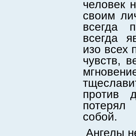
человек н
своим ли
всегда п
всегда я
изо всех 
чувств, в
мгновени
тщеслави
против д
потерял 
собой.
Ангелы н