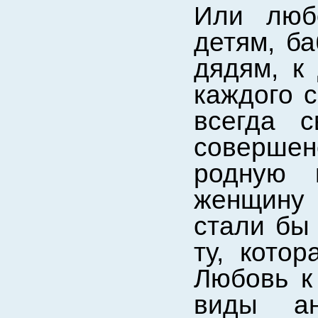
Или люб
детям, б
дядям, к 
каждого с
всегда с
соверше
родную 
женщину 
стали бы 
ту, кото
Любовь к
виды ан