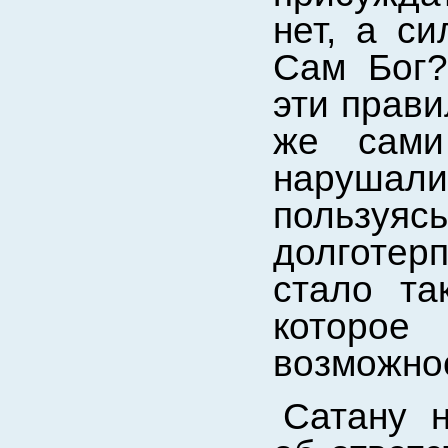
нет, а с
Сам Бог?
эти прави
же сами
нарушал
пользуяс
долготерп
стало та
которо
возможнос
Сатану 