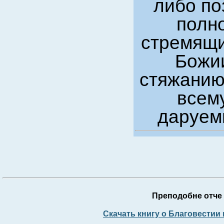
либо по
полно
стремящи
Божии
стяжанию
всем
даруем
Преподобне отче 
Скачать книгу о Благовестии