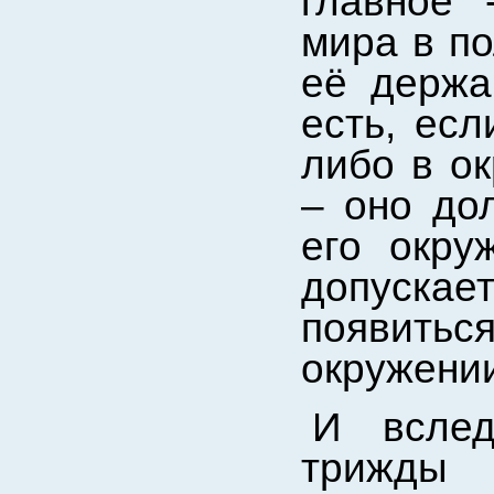
главное 
мира в по
её держа
есть, есл
либо в о
– оно дол
его окру
допускае
появитьс
окружени
И всл
трижды