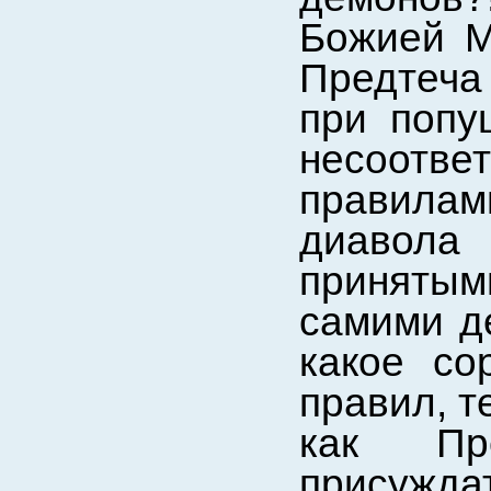
Божией М
Предтеча 
при попу
несоотв
правилам
диавола 
приняты
самими д
какое со
правил, т
как Пр
присужда