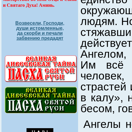
и Святаго Духа! Аминь.
окружаю
людям. Но
Возвесели, Господи,
души истомленные,
стяжавши
да скорби и печали
забвению предадят
действуе
Ангелом,
Им всё 
человек
страстей 
в калу», 
бесом, го
Ангелы н