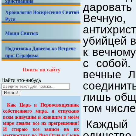
христианина
даровать
Хронология Воскресения Святой
Вечную,
Руси
антихрист
Мощи Святых
убийцей в
Подготовка Дивеево ко Встрече
к вечном
прп. Серафима
с собой.
Поиск по сайту
вечные Л
Найти что-нибудь
соедини
Искать!
лишь обща
том числе,
Как Царь и Первосвященник
собственного мира, я отпускаю
всем живущим и жившим в моём
Каждый
мире людям все их прегрешения!
И стираю все записи на их
единство
мытарствах во Имя Отца и Сына