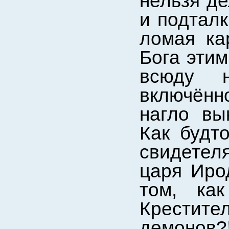
нельзя де
и подталк
ломая ка
Бога этим
всюду н
включённо
нагло вы
Как будт
свидетел
царя Иро
том, ка
Крестите
демонов