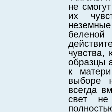
не смогут
их чувс
неземны
беленой 
действит
чувства, 
образцы а
к матери
выборе 
всегда в
свет не
полностью