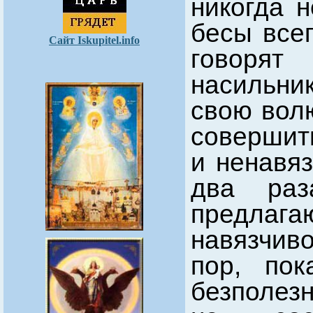
никогда н
бесы всег
Сайт Iskupitel.info
говорят
насильн
свою волю
совершить
и ненавяз
два раз
предла
навязчив
пор, пок
безполезн