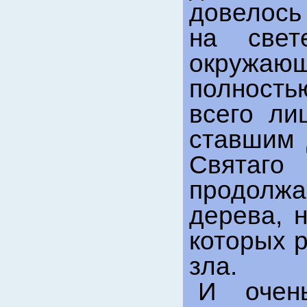
довелось
на свет
окружаю
полность
всего л
ставшим 
Свята
продолж
дерева, 
которых 
зла.
И очен