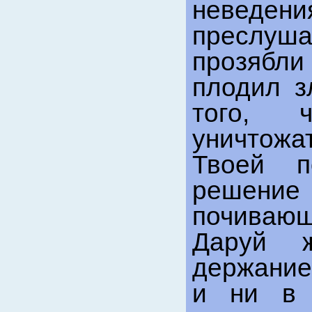
неведен
преслуш
прозябл
плодил з
того, 
уничтожа
Твоей п
решение
почиваю
Даруй 
держание
и ни в 