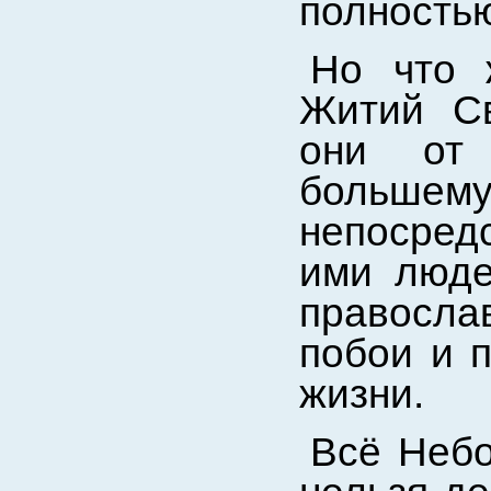
полностью
Но что 
Житий Св
они от 
боль
непосред
ими люде
православ
побои и 
жизни.
Всё Небо