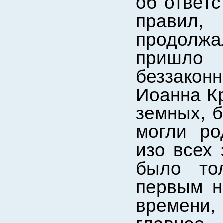
об ответс
правил,
продолж
пришло
беззако
Иоанна Кр
земных, б
могли ро
изо всех 
было то
первым н
времени