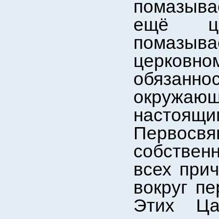
помазыва
ещё це
помазыв
церков
обязан
окружаю
наст
Перво
собствен
всех при
вокруг п
Этих Ца