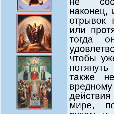
не сосл
наконец, 
отрывок 
или протя
тогда о
удовлетв
чтобы уж
потянуть
также н
вредном
действи
мире, п