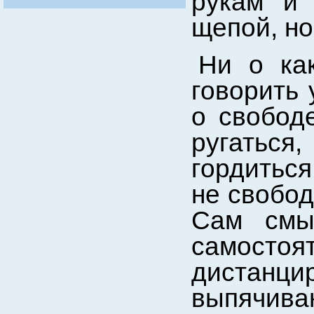
рукам и
щепой, но
Ни о ка
говорить 
о свободе
ругатьс
гордиться
не свобод
Сам смы
самостоя
дистан
выпячива