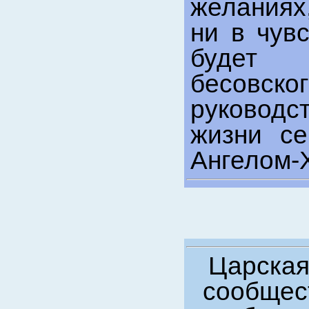
желаниях
ни в чув
будет 
бесов
руководс
жизни с
Ангелом-
Царская
сообщест