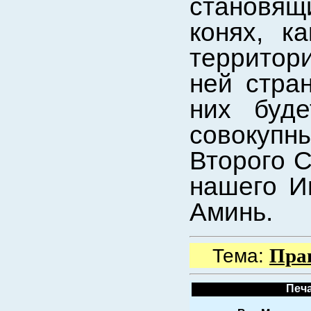
становящ
конях, к
территор
ней стра
них буде
совокуп
Второго 
нашего И
Аминь.
Пра
Тема:
Печа