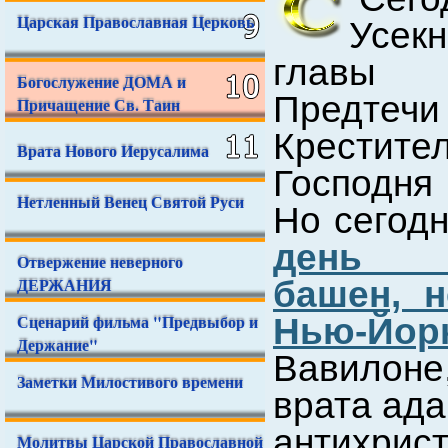
Царская Православная Церковь
Усек
главы П
Богослужение ДОМА и
Предт
Причащение Св. Таин
Крестите
Врата Нового Иерусалима
Господня
Нетленный Венец Святой Руси
Но сегодн
день п
Отвержение неверного
ДЕРЖАНИЯ
башен, н
Сценарий фильма "Предвыбор и
Нью-Йор
Держание"
Вавилоне,
Заметки Милостивого времени
врата ада
антихрист
Молитвы Царской Православной