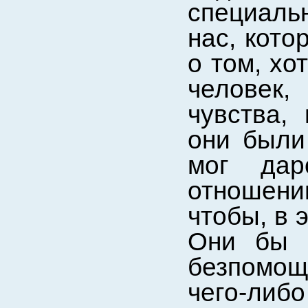
специаль
нас, кото
о том, хо
человек,
чувства,
они были 
мог дар
отношен
чтобы, в 
Они бы г
безпомо
чего-ли