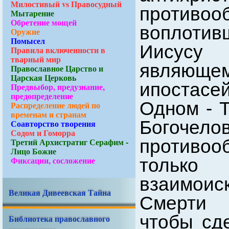
Милостивый vs Правосудный
противо
Мытарение
Обретение мощей
воплоти
Оружие
Помысел
Иисусу
Правила включенности в
тварный мир
являюще
Православное Царство и
Царская Церковь
ипостасе
Предвыбор, предузнание,
предопределение
Одном - Т
Распределение людей по
временам и странам
Богочел
Соавторство творения
Содом и Гоморра
противоо
Третий Архистратиг Серафим -
Лицо Божие
Фиксации, сосложение
только
взаимоис
Великая Дивеевская Тайна
Смерти 
чтобы сд
Библиотека православного