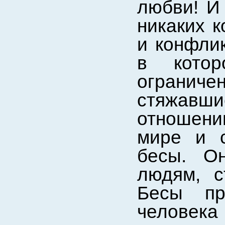
любви! И
никаких к
и конфли
в кото
ограниче
стяжавши
отношению
мире и с
бесы. О
людям, с
Бесы пр
челове