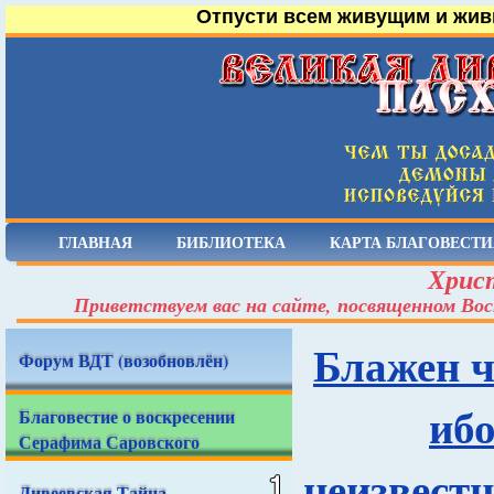
Отпусти всем живущим и жив
ГЛАВНАЯ
БИБЛИОТЕКА
КАРТА БЛАГОВЕСТИ
Христ
Приветствуем вас на сайте, посвященном Вос
Блажен ч
Форум ВДТ (возобновлён)
ибо
Благовестие о воскресении
Серафима Саровского
неизвестн
Дивеевская Тайна