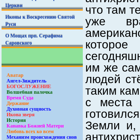
Церкви
что там т
Иконы к Воскресению Святой
уже вр
Руси
американ
О Мощах прп. Серафима
которо
Саровского
сегодняш
им же са
Аватар
людей ст
Ангел-Зиждитель
БОГОСЛУЖЕНИЕ
таким кам
Волшебная палочка
Время Суда
с места 
Держание
Духовная сущность
готовился
Икона зверя
История
Земли и,
Канавка Божией Матери
Любовь всех ко всем
антихрист
Механизм происхождения снов