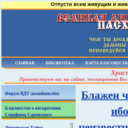
Отпусти всем живущим и жив
ГЛАВНАЯ
БИБЛИОТЕКА
КАРТА БЛАГОВЕСТИ
Христ
Приветствуем вас на сайте, посвященном Вос
Блажен ч
Форум ВДТ (возобновлён)
ибо
Благовестие о воскресении
Серафима Саровского
неизвестн
Дивеевская Тайна