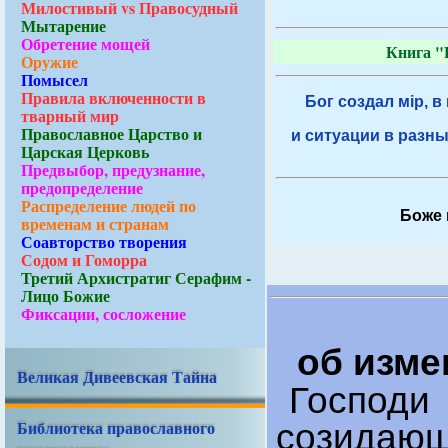
Милостивый vs Правосудный
Мытарение
Обретение мощей
Книга "
Оружие
Помысел
Правила включенности в
Бог создал мiр, в
тварный мир
Православное Царство и
и ситуации в разны
Царская Церковь
Предвыбор, предузнание,
предопределение
Распределение людей по
Боже 
временам и странам
Соавторство творения
Содом и Гоморра
Третий Архистратиг Серафим -
Лицо Божие
Фиксации, сосложение
об изме
Великая Дивеевская Тайна
Господи
Библиотека православного
созидающ