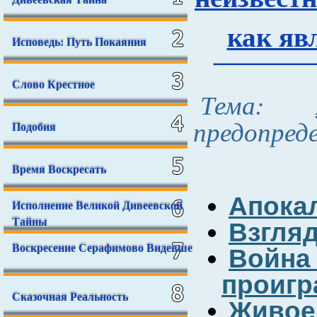
как яв
Исповедь: Путь Покаяния
Слово Крестное
Тема:
предопреде
Подобия
Время Воскресать
Апока
Исполнение Великой Дивеевской
Тайны
Взгля
Воскресение Серафимово Видевше
Война
проигр
Сказочная Реальность
Живое