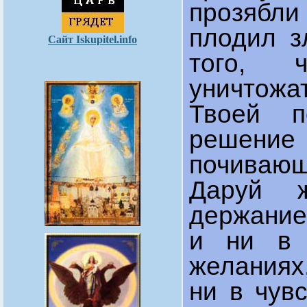
прозябл
плодил з
Сайт Iskupitel.info
того, 
уничтожа
Твоей п
решение
почиваю
Даруй 
держание
и ни в 
желаниях
ни в чув