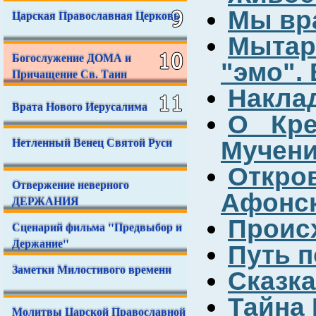
Мы вр
Царская Православная Церковь
Мытар
Богослужение ДОМА и
"эмо".
Причащение Св. Таин
Накла
Врата Нового Иерусалима
О Кре
Нетленный Венец Святой Руси
Мучен
Откро
Отвержение неверного
Афонск
ДЕРЖАНИЯ
Проис
Сценарий фильма "Предвыбор и
Держание"
Путь п
Заметки Милостивого времени
Сказка
Тайна
Молитвы Царской Православной