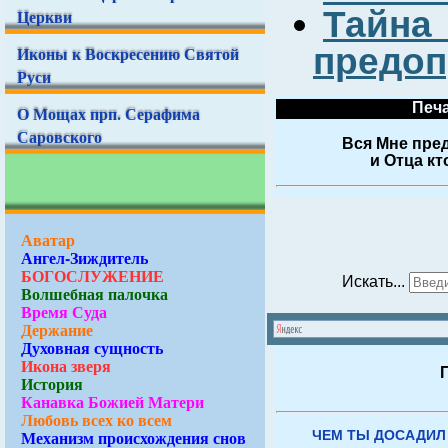
Тайна
Церкви
предоп
Иконы к Воскресению Святой
Руси
Печа
О Мощах прп. Серафима
Саровского
Вся Мне пред
и Отца кт
Аватар
Ангел-Зиждитель
БОГОСЛУЖЕНИЕ
Искать...
Волшебная палочка
Время Суда
Держание
Духовная сущность
Икона зверя
История
Канавка Божией Матери
Любовь всех ко всем
Механизм происхождения снов
ЧЕМ ТЫ ДОСАДИЛ