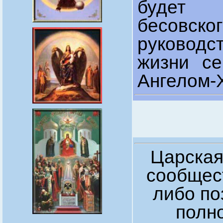
будет 
бесов
руководс
жизни с
Ангелом-
Царская
сообщест
либо по
полно