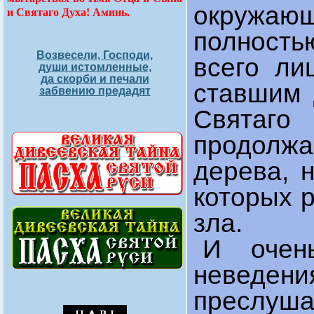
окружаю
и Святаго Духа! Аминь.
полность
Возвесели, Господи,
всего л
души истомленные,
да скорби и печали
ставшим 
забвению предадят
Свята
продолж
дерева, 
которых 
зла.
И очен
неведен
преслуш