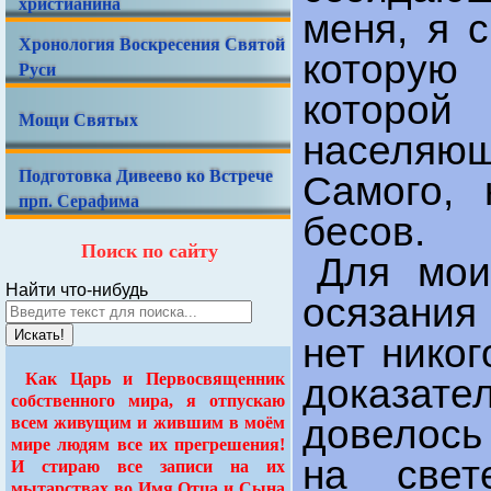
христианина
меня, я 
Хронология Воскресения Святой
которую
Руси
которой
Мощи Святых
населяю
Подготовка Дивеево ко Встрече
Самого, 
прп. Серафима
бесов.
Поиск по сайту
Для мои
Найти что-нибудь
осязания
Искать!
нет никог
Как Царь и Первосвященник
доказат
собственного мира, я отпускаю
довелось
всем живущим и жившим в моём
мире людям все их прегрешения!
на свет
И стираю все записи на их
мытарствах во Имя Отца и Сына