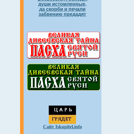
души истомленные,
да скорби и печали
забвению предадят
Сайт Iskupitel.info