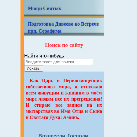
Мощи Святых
Подготовка Дивеево ко Встрече
прп. Серафима
Поиск по сайту
Найти что-нибудь
Искать!
Как Царь и Первосвященник
собственного мира, я отпускаю
всем живущим и жившим в моём
мире людям все их прегрешения!
И стираю все записи на их
мытарствах во Имя Отца и Сына
и Святаго Духа! Аминь.
Возвесели, Господи,