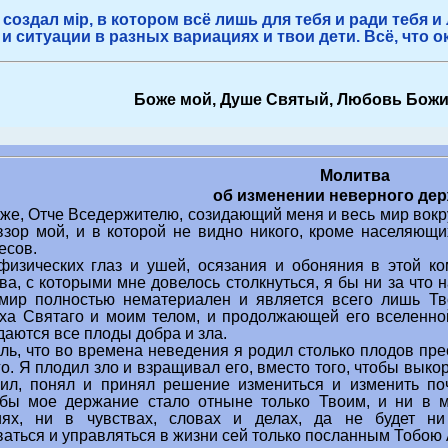
 создал мiр, в котором всё лишь для тебя и ради тебя и
и ситуации в разных вариациях и твои дети. Всё, что о
Боже мой, Душе Святый, Любовь Божи
Молитва
об изменении неверного де
же, Отче Вседержителю, созидающий меня и весь мир вокруг
взор мой, и в которой не видно никого, кроме населяющи
есов.
изических глаз и ушей, осязания и обоняния в этой ко
ва, с которыми мне довелось столкнуться, я бы ни за что 
 мир полностью нематериален и является всего лишь 
ха Святаго и моим телом, и продолжающей его вселенно
аются все плоды добра и зла.
ль, что во времена неведения я родил столько плодов пре
. Я плодил зло и взращивал его, вместо того, чтобы выко
ил, понял и принял решение измениться и изменить п
обы мое держание стало отныне только Твоим, и ни в 
иях, ни в чувствах, словах и делах, да не будет ни
ваться и управляться в жизни сей только посланным Тобою