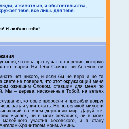
 люди, и животные, и обстоятельства,
кружает тебя, всё лишь для тебя.
я! Я люблю тебя!
ржания
 меня, я снова зрю ту часть творения, которую
х его тварей. Ни Тебя Самого, ни Ангелов, ни
мнате нет никого, и если бы не вера и не те
на свете не поверил, что этот окружающий меня
Твоим ожившим Словом, ставшим для меня по
й. Мы – дерева, насаженные Тобой, на ветвях
слушания, которые проросли и прозябли вокруг
рчевывать и уничтожать. Но по великой милости
очивающий на моем держании мир. Даруй же,
моих мыслях, ни в моих желаниях, ни в моих
 малейшего участия бесовского, и я стану
 Ангелом-Хранителем моим. Аминь.