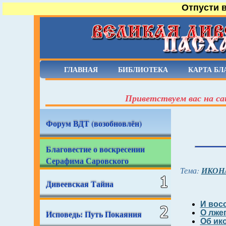
Отпусти 
ГЛАВНАЯ
БИБЛИОТЕКА
КАРТА БЛ
Приветствуем вас на са
Форум ВДТ (возобновлён)
Благовестие о воскресении
Серафима Саровского
Тема:
ИКОНА
Дивеевская Тайна
И вос
Исповедь: Путь Покаяния
О лже
Об ик