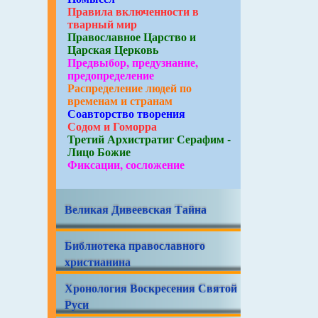
Правила включенности в
тварный мир
Православное Царство и
Царская Церковь
Предвыбор, предузнание,
предопределение
Распределение людей по
временам и странам
Соавторство творения
Содом и Гоморра
Третий Архистратиг Серафим -
Лицо Божие
Фиксации, сосложение
Великая Дивеевская Тайна
Библиотека православного
христианина
Хронология Воскресения Святой
Руси