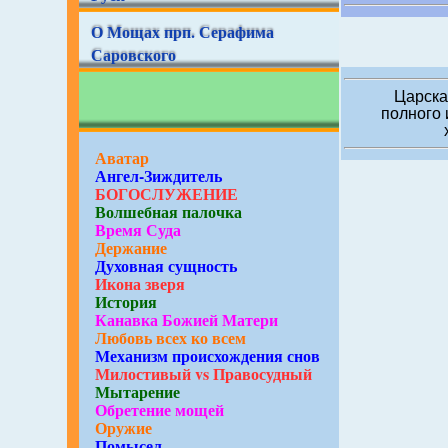
О Мощах прп. Серафима
Саровского
Царска
полного 
Аватар
Ангел-Зиждитель
БОГОСЛУЖЕНИЕ
Волшебная палочка
Время Суда
Держание
Духовная сущность
Икона зверя
История
Канавка Божией Матери
Любовь всех ко всем
Механизм происхождения снов
Милостивый vs Правосудный
Мытарение
Обретение мощей
Оружие
Помысел