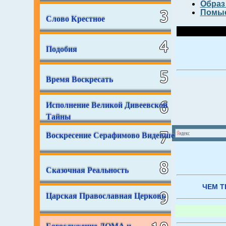
Образ
Помы
Слово Крестное
Подобия
Время Воскресать
Исполнение Великой Дивеевской
Тайны
Воскресение Серафимово Видевше
Сказочная Реальность
ЧЕМ Т
Царская Православная Церковь
Богослужение ДОМА и