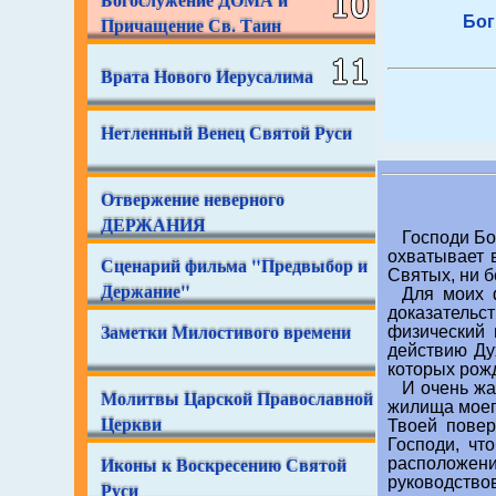
Причащение Св. Таин
Бог
Врата Нового Иерусалима
Нетленный Венец Святой Руси
Отвержение неверного
ДЕРЖАНИЯ
Господи Бо
охватывает 
Сценарий фильма "Предвыбор и
Святых, ни б
Держание"
Для моих ф
доказательст
Заметки Милостивого времени
физический
действию Ду
которых рожд
И очень жа
Молитвы Царской Православной
жилища моего
Церкви
Твоей повер
Господи, чт
Иконы к Воскресению Святой
расположен
руководство
Руси