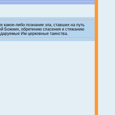
 какое-либо познание зла, ставших на путь
ей Божиих, обретению спасения и стяжанию
е даруемые Им церковные таинства.