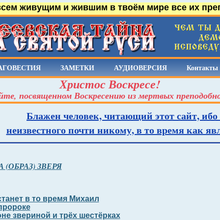
всем живущим и жившим в твоём мире все их пре
АГОВЕСТИЯ
ЗАМЕТКИ
АУДИОВЕРСИЯ
Контакты
Христос Воскресе!
йте, посвященном Воскресению из мертвых преподобн
Блажен человек, читающий этот сайт, ибо
неизвестного почти никому, в то время как я
 (ОБРАЗ) ЗВЕРЯ
станет в то время Михаил
пророке
оне звериной и трёх шестёрках