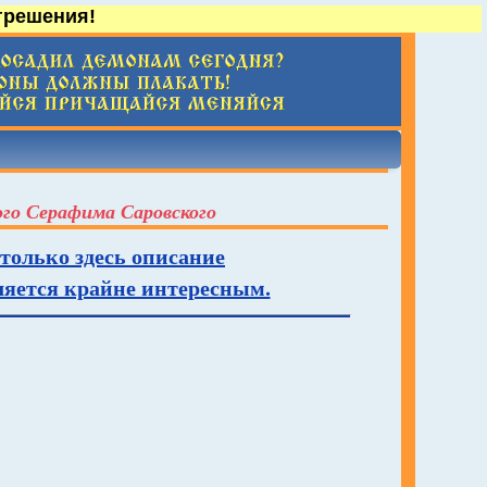
грешения!
ого Серафима Саровского
 только здесь описание
вляется крайне интересным.