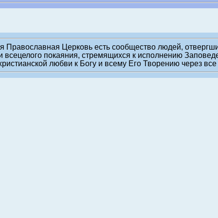
я Православная Церковь есть сообщество людей, отвергших
и всецелого покаяния, стремящихся к исполнению Заповед
христианской любви к Богу и всему Его Творению через вс