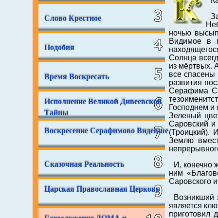
К
З
Слово Крестное
Неб
ночью высып
Видимое в п
Подобия
находящегося
Солнца всегд
из мёртвых. 
все спасены 
Время Воскресать
развития по
Серафима Са
тезоименитс
Исполнение Великой Дивеевской
Господнем и 
Тайны
Зеленый цве
Саровский и
Воскресение Серафимово Видевше
(Троицкий). 
Землю вмест
непрерывного
Сказочная Реальность
И, конечно 
ним «Благов
Саровского и
Царская Православная Церковь
Возникший 
является кл
приготовил 
Богослужение ДОМА и