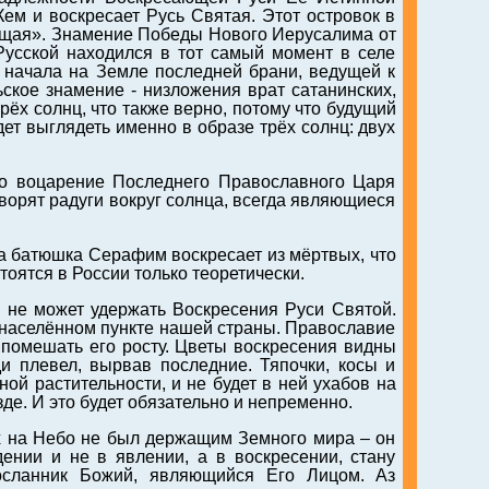
ем и воскресает Русь Святая. Этот островок в
ющая». Знамение Победы Нового Иерусалима от
Русской находился в тот самый момент в селе
 начала на Земле последней брани, ведущей к
ское знамение - низложения врат сатанинских,
ёх солнц, что также верно, потому что будущий
ет выглядеть именно в образе трёх солнц: двух
то воцарение Последнего Православного Царя
ворят радуги вокруг солнца, всегда являющиеся
, а батюшка Серафим воскресает из мёртвых, что
тоятся в России только теоретически.
е не может удержать Воскресения Руси Святой.
м населённом пункте нашей страны. Православие
х помешать его росту. Цветы воскресения видны
ди плевел, вырвав последние. Тяпочки, косы и
рной растительности, и не будет в ней ухабов на
зде. И это будет обязательно и непременно.
их на Небо не был держащим Земного мира – он
ении и не в явлении, а в воскресении, стану
сланник Божий, являющийся Его Лицом. Аз