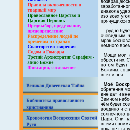
возвращаюсь 
Правила включенности в
заработанно
тварный мир
диавола удер
Православное Царство и
изо всех уго
Царская Церковь
прячущихся з
Предвыбор, предузнание,
предопределение
Трудно буде
Распределение людей по
очевидным, ч
временам и странам
мрак беснова
немного врем
Соавторство творения
Содом и Гоморра
Мощи мои н
Третий Архистратиг Серафим -
обрести их. 
Лицо Божие
потом будут
Фиксации, сосложение
Божиим, сош
всех и вся.
Моё Воскр
Великая Дивеевская Тайна
обретения мо
вне дат и вн
Земном небо
Библиотека православного
чём будет со
христианина
воедино и ст
солнечного в
Хронология Воскресения Святой
Царя. Они на
Руси
всеми своими
пока не стан