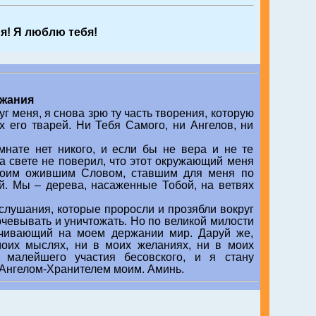
я! Я люблю тебя!
ржания
 меня, я снова зрю ту часть творения, которую
х его тварей. Ни Тебя Самого, ни Ангелов, ни
мнате нет никого, и если бы не вера и не те
на свете не поверил, что этот окружающий меня
Твоим ожившим Словом, ставшим для меня по
й. Мы – дерева, насаженные Тобой, на ветвях
слушания, которые проросли и прозябли вокруг
рчевывать и уничтожать. Но по великой милости
очивающий на моем держании мир. Даруй же,
моих мыслях, ни в моих желаниях, ни в моих
 малейшего участия бесовского, и я стану
 Ангелом-Хранителем моим. Аминь.