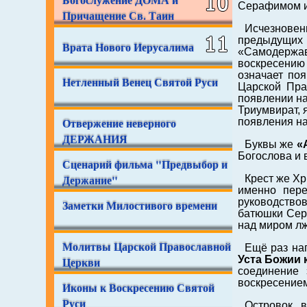
Серафимом и 
Причащение Св. Таин
Исчезновен
предыдущих
Врата Нового Иерусалима
«Самодержавн
воскресению
означает по
Нетленный Венец Святой Руси
Царской Пра
появлении на
Триумвират, 
Отвержение неверного
появления на
ДЕРЖАНИЯ
Буквы же
«
Богослова и 
Сценарий фильма "Предвыбор и
Держание"
Крест же Х
именно пере
руководствов
Заметки Милостивого времени
батюшки Сер
над миром лж
Молитвы Царской Православной
Ещё раз на
Уста Божии 
Церкви
соединение
воскресение
Иконы к Воскресению Святой
Руси
Островок, 