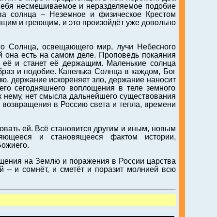
 себя несмешиваемое и неразделяемое подобие
ва солнца – Неземное и физическое Крестом
ящим и греющим, и это произойдёт уже довольно
ого Солнца, освещающего мир, лучи Небесного
ой она есть на самом деле. Проповедь покаяния
т её и станет её держащим. Маленькие солнца
браз и подобие. Капелька Солнца в каждом, Бог
ю, держание искореняет зло, держание наносит
его сегодняшнего воплощения в теле земного
 к нему, нет смысла дальнейшего существования
я возвращения в Россию света и тепла, времени
вать ей. Всё становится другим и иным, новым
яющееся и становящееся фактом истории,
Божиего.
щения на Землю и поражения в России царства
ей – и сомнёт, и сметёт и поразит молнией всю