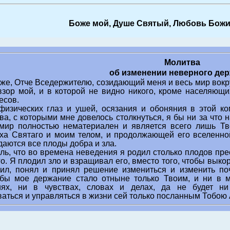
Боже мой, Душе Святый, Любовь Божи
Молитва
об изменении неверного де
же, Отче Вседержителю, созидающий меня и весь мир вокруг
взор мой, и в которой не видно никого, кроме населяющи
есов.
изических глаз и ушей, осязания и обоняния в этой ко
ва, с которыми мне довелось столкнуться, я бы ни за что 
 мир полностью нематериален и является всего лишь 
ха Святаго и моим телом, и продолжающей его вселенно
аются все плоды добра и зла.
ль, что во времена неведения я родил столько плодов пре
. Я плодил зло и взращивал его, вместо того, чтобы выко
ил, понял и принял решение измениться и изменить п
обы мое держание стало отныне только Твоим, и ни в 
иях, ни в чувствах, словах и делах, да не будет ни
ваться и управляться в жизни сей только посланным Тобою