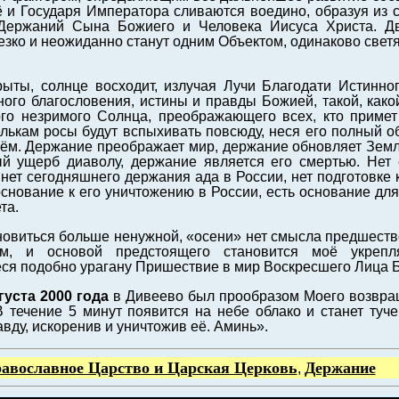
ё и Государя Императора сливаются воедино, образуя из
Держаний Сына Божиего и Человека Иисуса Христа. Д
зко и неожиданно станут одним Объектом, одинаково свет
рыты, солнце восходит, излучая Лучи Благодати Истинн
ного благословения, истины и правды Божией, такой, как
того незримого Солнца, преображающего всех, кто приме
лькам росы будут вспыхивать повсюду, неся его полный о
сём. Держание преображает мир, держание обновляет Земл
й ущерб диаволу, держание является его смертью. Нет 
 нет сегодняшнего держания ада в России, нет подготовке
 основание к его уничтожению в России, есть основание дл
та.
овиться больше ненужной, «осени» нет смысла предшество
м, и основой предстоящего становится моё укрепл
я подобно урагану Пришествие в мир Воскресшего Лица 
густа 2000 года
в Дивеево был прообразом Моего возвра
В течение 5 минут появится на небе облако и станет туч
вду, искоренив и уничтожив её. Аминь».
авославное Царство и Царская Церковь
Держание
,