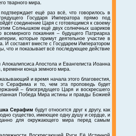
го тварного мира.
 подтверждает ещё раз всё, что говорилось в
грядущего Государя Императора прямо под
ойдёт соединение Царя с готовящимся к своему
этим Солнышком ещё двух солнечных шариков
о всемирного покаяния – будущего Патриарха
перии, которые примут деятельное участие в
та. И составят вместе с Государем Императором
, что и показывает всё последующее действие
и Апокалипсиса Апостола и Евангелиста Иоанна
, времени конца земного мира.
оказывающий и время начала этого благовестия,
о Серафима и то, чем эта проповедь будет
Держаний – близгрядущего Царя и воскресшего
желанная Победа Мира истины и правды Божией
юшка Серафим
будут относится друг к другу, как
ак одно существо, имеющее одну душу и сердце, и
иданно для окружающего мира перед самым
надлежности Воскресающей Руси Её Истинной