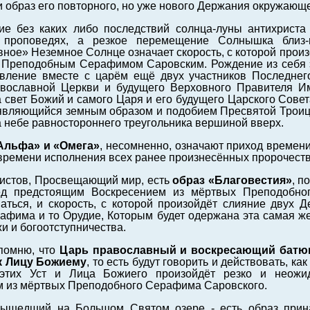
образ его повторного, но уже нового Держания окружающе
ие без каких либо последствий солнца-луны антихриста
 проповедях, а резкое перемещение Солнышка близ-
ое» Неземное Солнце означает скорость, с которой произ
 Преподобным Серафимом Саровским. Рождение из себя 
явление вместе с царём ещё двух участников Последнег
вославной Церкви и будущего Верховного Правителя Им
 свет Божий и самого Царя и его будущего Царского Сове
являющийся земным образом и подобием Пресвятой Троицы
 небе равностороннего треугольника вершиной вверх.
Альфа» и «Омега»
, несомненно, означают приход времен
времени исполнения всех ранее произнесённых пророчеств
ристов, Просвещающий мир, есть
образ «Благовестия»
, п
д предстоящим Воскресением из мёртвых Преподобног
аться, и скорость, с которой произойдёт слияние двух 
афима и то Орудие, Которым будет одержана эта самая 
и и богоотступничества.
помню, что
Царь православный и воскресающий бат
к Лицу Божиему
, то есть будут говорить и действовать, к
 этих Уст и Лица Божиего произойдёт резко и неож
м из мёртвых Преподобного Серафима Саровского.
вышедший на Большом Святом озере - есть образ при