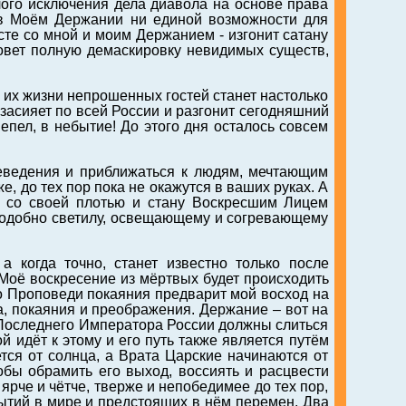
лого исключения дела диавола на основе права
в Моём Держании ни единой возможности для
те со мной и моим Держанием - изгонит сатану
овет полную демаскировку невидимых существ,
в их жизни непрошенных гостей станет настолько
засияет по всей России и разгонит сегодняшний
пепел, в небытие! До этого дня осталось совсем
еведения и приближаться к людям, мечтающим
е, до тех пор пока не окажутся в ваших руках. А
ь со своей плотью и стану Воскресшим Лицем
добно светилу, освещающему и согревающему
 а когда точно, станет известно только после
Моё воскресение из мёртвых будет происходить
о Проповеди покаяния предварит мой восход на
 покаяния и преображения. Держание – вот на
 Последнего Императора России должны слиться
идёт к этому и его путь также является путём
тся от солнца, а Врата Царские начинаются от
обы обрамить его выход, воссиять и расцвести
 ярче и чётче, тверже и непобедимее до тех пор,
ытий в мире и предстоящих в нём перемен. Два