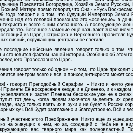
дычице Пресвятой Богородице, Хозяйке Земли Русской, К
Божией Матери прямо говорит, что Она - «Русь Воскреса
99 года говорит и о том, что будущий Император Земли 
менно над его головой произошло это «осенение» в день
тихриста и всего с ним связанного. А последующее июнь
ердило это. Весеннее знамение ещё называют знамением тр
состоящий из Царя, Патриарха и Верховного Правителя буд
ых сияний, окружающих центральное светило.
е последние небесные явления говорят только о том, ч
 и становится фактом нашей истории. Особенно об этом го
оследнего Православного Царя.
мения говорят только об одном – о том, что Царь приходит
овится центром всего и вся, а приход антихриста может сос
оя! - говорит Преподобный Серафим, – Никто и ничто уж
о! Приметы Её воскресения везде: и в Дивеево, и в каждо
 укрепляется и растёт. Плевелы бесовские уже не в сила
тупит тот день, когда людям захочется выделить их сре
везде, надо только взять их в руки и не будет в России со
орных куч. Всё будет разглажено и благоустроено. Всё и ве
ивный участник этого Преображения. Никто ещё из ушедш
ько на живущих в нём, но аз, сходящий с Неба не в вид
кружающего вас тварного мира как полновластный По