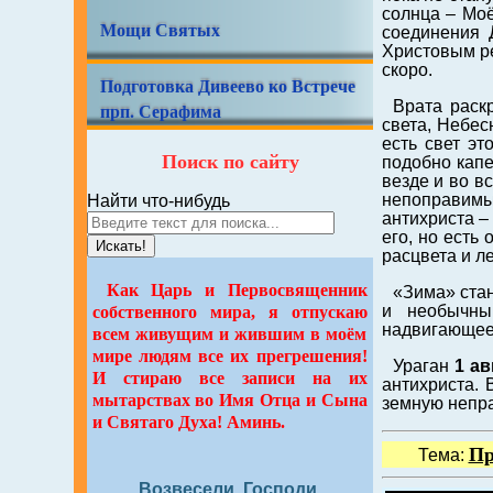
солнца – Мо
Мощи Святых
соединения 
Христовым ре
скоро.
Подготовка Дивеево ко Встрече
Врата раск
прп. Серафима
света, Небес
есть свет э
Поиск по сайту
подобно капе
везде и во в
непоправимы
Найти что-нибудь
антихриста –
его, но есть
Искать!
расцвета и ле
Как Царь и Первосвященник
«Зима» стан
и необычны
собственного мира, я отпускаю
надвигающеес
всем живущим и жившим в моём
мире людям все их прегрешения!
Ураган
1 ав
И стираю все записи на их
антихриста. 
мытарствах во Имя Отца и Сына
земную непра
и Святаго Духа! Аминь.
Пр
Тема:
Возвесели, Господи,