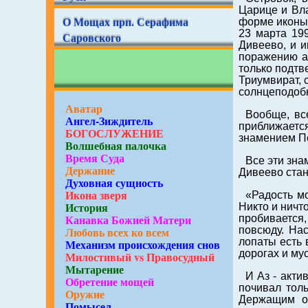
Царице и Вла
О Мощах прп. Серафима
форме иконы 
23 марта 19
Саровского
Дивеево, и и
поражению ан
только подтв
Триумвират, 
солнцеподобн
Аватар
Вообще, вс
Ангел-Зиждитель
приближается
БОГОСЛУЖЕНИЕ
знамением П
Волшебная палочка
Время Суда
Все эти зна
Держание
Дивеево стан
Духовная сущность
Икона зверя
«Радость м
История
Никто и ничт
Канавка Божией Матери
пробивается,
повсюду. Нас
Любовь всех ко всем
лопаты есть 
Механизм происхождения снов
дорогах и мус
Милостивый vs Правосудный
Мытарение
И Аз - акт
Обретение мощей
почивал тол
Оружие
Держащим о
Помысел