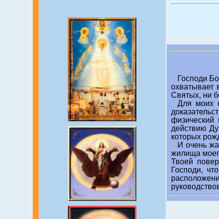
Господи Бо
охватывает 
Святых, ни б
Для моих ф
доказательст
физический
действию Ду
которых рожд
И очень жа
жилища моего
Твоей повер
Господи, чт
расположен
руководство