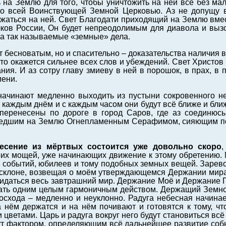
на Землю для того, чтобы уничтожить на ней все без ма
го всей Воинствующей Земной Церковью. Аз не допущу 
жаться на ней. Свет Благодати приходящий на Землю вмес
лков России, Он будет непреодолимым для диавола и выз
а так называемые «земные» дела.
т бесноватым, но и спасительно – доказательства наличия 
то окажется сильнее всех слов и убеждений. Свет Христов 
ния. И аз сотру главу змиеву в ней в порошок, в прах, в 
ени.
ачинают медленно выходить из пустыни сокровенного н
С каждым днём и с каждым часом они будут всё ближе и ближ
 перенесены по дороге в город Саров, где аз соединюс
едшим на Землю Огнепламенным Серафимом, сияющим по
есение из мёртвых состоится уже довольно скоро
,
их мощей, уже начинающих движение к этому обретению. 
е событий, юбилеев и тому подобных земных вещей. Зарев
склоне, возвещая о моём утверждающемся Держании мира,
зидаться весь завтрашний мир. Держание Моё и Держание
ать одним целым гармоничным действом. Держащий Земной 
осхода – медленно и неуклонно. Радуга небесная начинае
 нём держатся и на нём почивают и готовятся к тому, чт
 цветами. Царь и радуга вокруг него будут становиться всё
ут фактором, определяющим всё дальнейшее развитие соб