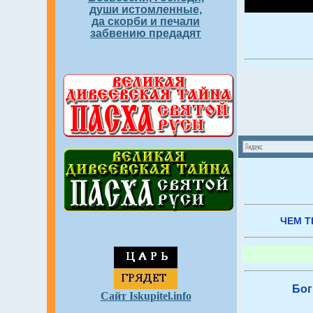
души истомленные,
да скорби и печали
забвению предадят
ЧЕМ Т
Бог
Сайт Iskupitel.info