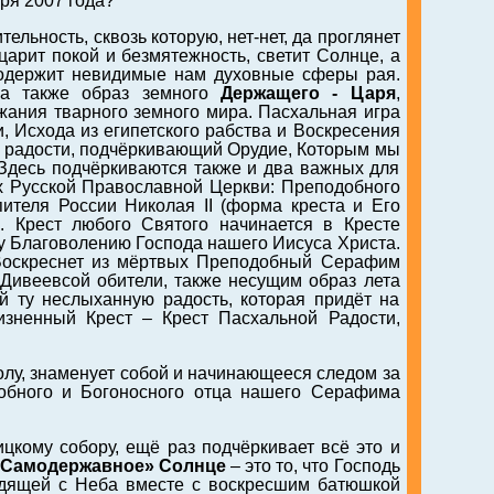
ря 2007 года?
льность, сквозь которую, нет-нет, да проглянет
царит покой и безмятежность, светит Солнце, а
одержит невидимые нам духовные сферы рая.
а также образ земного
Держащего - Царя
,
жания тварного земного мира. Пасхальная игра
, Исхода из египетского рабства и Воскресения
ой радости, подчёркивающий Орудие, Которым мы
 Здесь подчёркиваются также и два важных для
х Русской Православной Церкви: Преподобного
ителя России Николая II (форма креста и Его
. Крест любого Святого начинается в Кресте
му Благоволению Господа нашего Иисуса Христа.
 Воскреснет из мёртвых Преподобный Серафим
Дивеевсой обители, также несущим образ лета
й ту неслыханную радость, которая придёт на
ненный Крест – Крест Пасхальной Радости,
колу, знаменует собой и начинающееся следом за
обного и Богоносного отца нашего Серафима
цкому собору, ещё раз подчёркивает всё это и
«Самодержавное» Солнце
– это то, что Господь
ходящей с Неба вместе с воскресшим батюшкой