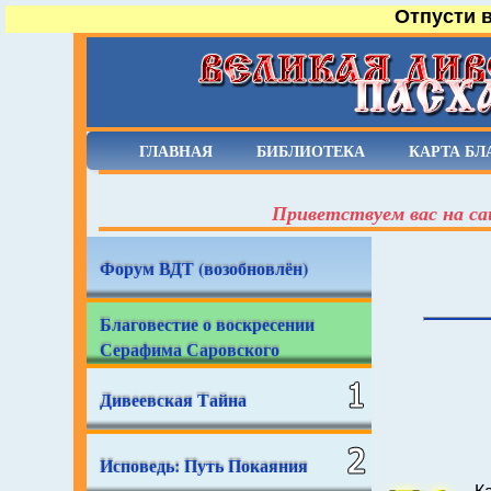
Отпусти 
ГЛАВНАЯ
БИБЛИОТЕКА
КАРТА БЛ
Приветствуем вас на са
Форум ВДТ (возобновлён)
Благовестие о воскресении
Серафима Саровского
Дивеевская Тайна
Исповедь: Путь Покаяния