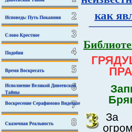
как яв
Исповедь: Путь Покаяния
Слово Крестное
Библиоте
Подобия
ГРЯДУ
ПР
Время Воскресать
Исполнение Великой Дивеевской
Зап
Тайны
Брян
Воскресение Серафимово Видевше
За 
Сказочная Реальность
огр