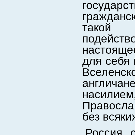
государ
гражданс
такой 
подейств
настояще
для себя 
Вселенс
англича
насилием
Православ
без всяки
Россия 