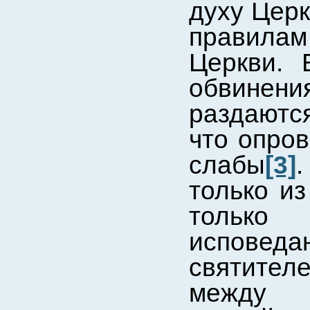
духу Церк
правила
Церкви. 
обвинени
раздаются
что опро
слабы
[3]
только из
только
исповед
святител
между 