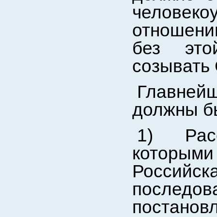
человек
отношении
без это
созывать
Главнейш
должны б
1) Расс
которым
Российск
после
постано