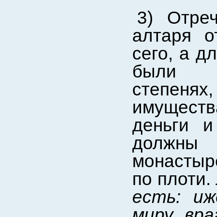
3) Отре
алтаря о
сего, а д
были ц
степеня
имуществ
деньги и
должны
монастыре
по плоти.
есть: и
миру, вр