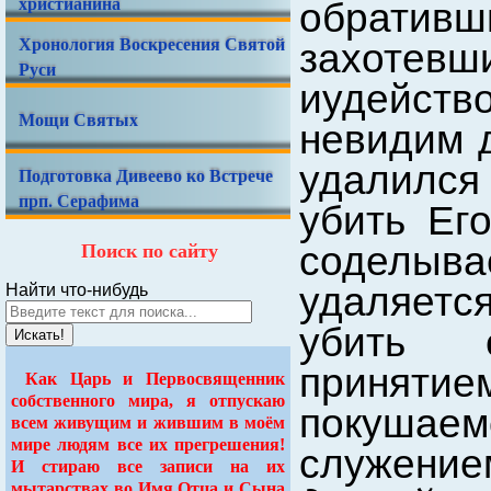
христианина
обратив
Хронология Воскресения Святой
захотевш
Руси
иудейст
Мощи Святых
невидим 
удалился 
Подготовка Дивеево ко Встрече
прп. Серафима
убить Его
Поиск по сайту
соделыв
удаляется
Найти что-нибудь
убить 
Искать!
принятием
Как Царь и Первосвященник
собственного мира, я отпускаю
покушаем
всем живущим и жившим в моём
мире людям все их прегрешения!
служение
И стираю все записи на их
мытарствах во Имя Отца и Сына