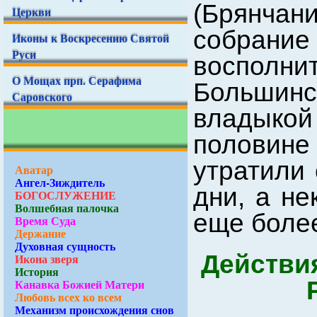
(Брянча
Церкви
собрани
Иконы к Воскресению Святой
Руси
восполни
О Мощах прп. Серафима
Большин
Саровского
владык
половин
утратили 
Аватар
Ангел-Зиждитель
дни, а не
БОГОСЛУЖЕНИЕ
Волшебная палочка
еще более
Время Суда
Держание
Духовная сущность
Действи
Икона зверя
История
Канавка Божией Матери
Любовь всех ко всем
Механизм происхождения снов