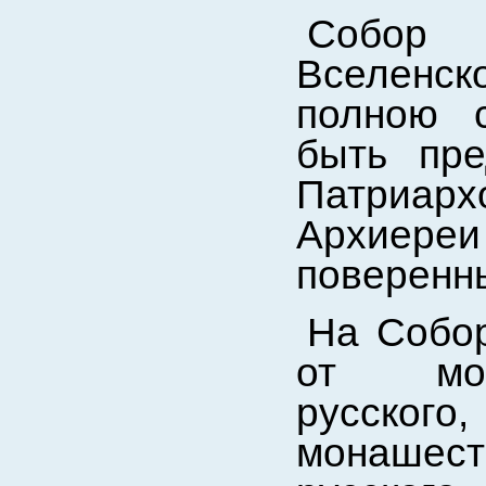
Собор 
Вселенск
полною 
быть пре
Патриа
Архиере
поверенны
На Собор
от мон
русско
монашеств