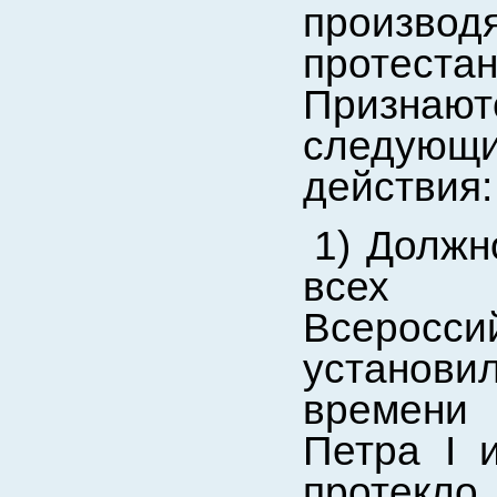
произв
протес
Признают
следующ
действия:
1) Должн
всех п
Всеросс
установи
времени
Петра I 
протекло