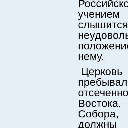
Российс
учением 
слышит
неудов
положени
нему.
Церков
пребыв
отсеченн
Востока,
Собора,
должны