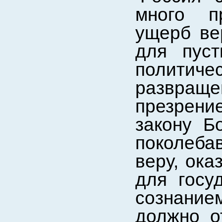
много п
ущерб ве
для пус
политиче
развращ
презрен
закону Б
поколеб
веру, ок
для госу
сознание
должно о