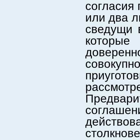
согласия 
или два л
сведущи в
которые
довере
совоку
приугото
рассм
Предвар
соглашен
действов
столкнове