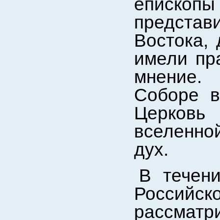
еписк
предст
Востока,
имели пр
мнение.
Соборе в
Церковь
вселенной
дух.
В течен
Росси
рассмат