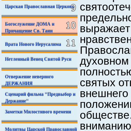
святоотеч
Царская Православная Церковь
предель
Богослужение ДОМА и
выража
Причащение Св. Таин
нравств
Врата Нового Иерусалима
Правосл
духовно
Нетленный Венец Святой Руси
полност
Отвержение неверного
святых о
ДЕРЖАНИЯ
внешнег
Сценарий фильма "Предвыбор и
Держание"
положени
Заметки Милостивого времени
обществ
вниманию
Молитвы Царской Православной