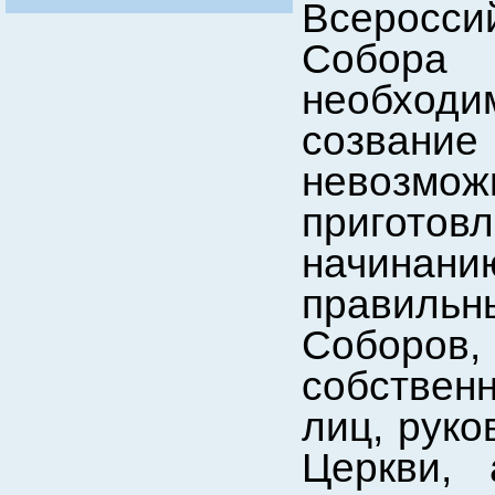
Всеросс
Собора 
необход
созвание
невозм
пригото
начина
правильн
Соборов
собствен
лиц, рук
Церкви, 