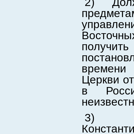
2) Дол
предмет
управле
Восточны
получить
постанов
времени
Церкви от
в Росси
неизвестн
3) 
Констант