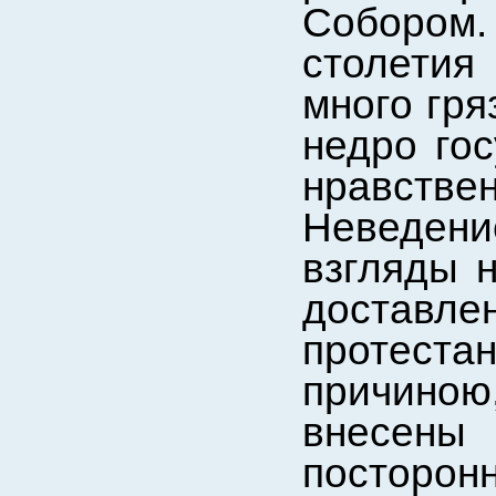
Собором.
столетия
много гря
недро гос
нравств
Неведен
взгляды н
доста
протеста
причиною
внесены
посторон