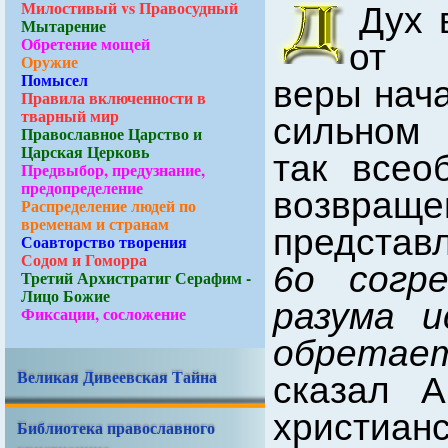
Милостивый vs Правосудный
Дух 
Мытарение
Обретение мощей
от П
Оружие
Помысел
веры нача
Правила включенности в
тварный мир
сильном 
Православное Царство и
Царская Церковь
так всео
Предвыбор, предузнание,
предопределение
возвра
Распределение людей по
временам и странам
представ
Соавторство творения
Содом и Гоморра
6о согр
Третий Архистратиг Серафим -
Лицо Божие
разума и
Фиксации, сосложение
обретае
Великая Дивеевская Тайна
сказал А
христиа
Библиотека православного