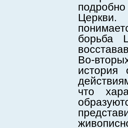
подробн
Церкви.
понимаетс
борьба Ц
восстава
Во-втор
история 
действия
что хар
образуют
представ
живописн