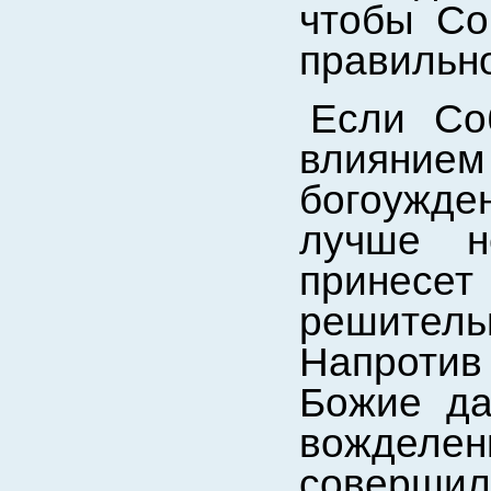
чтобы Со
правильн
Если Со
влиянием 
богоужден
лучше н
принес
решитель
Напроти
Божие да
вождел
совершил