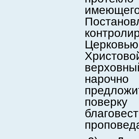
имеющег
Постано
контро
Церковью
Христов
верховн
нарочно
предлож
поверк
благовес
проповеда