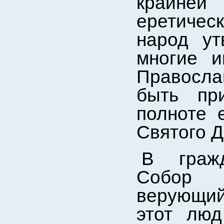
крайней 
еретичес
народ ут
многие и
Правосл
быть пр
полноте 
Святого Д
В граж
Собор 
верующий
этот люд