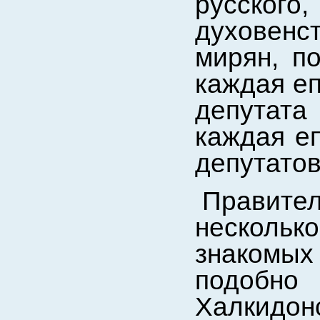
русско
духовен
мирян, п
каждая еп
депутата
каждая е
депутатов
Правит
несколько
знакомы
подобн
Халкидо