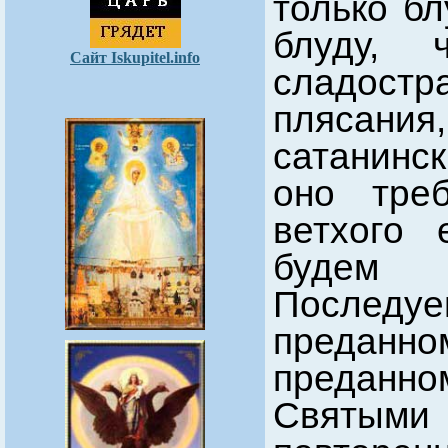
только бл
блуду, 
Сайт Iskupitel.info
сладост
плясани
сатанинс
оно треб
ветхого 
будем в
Последу
преданно
преданн
Святыми