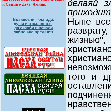
делаяй з
и Святаго Духа! Аминь.
приходи
Ныне все
Возвесели, Господи,
души истомленные,
разврату
да скорби и печали
забвению предадят
жизнью
христи
христ
невозмож
того и д
оставле
подчинени
нравстве