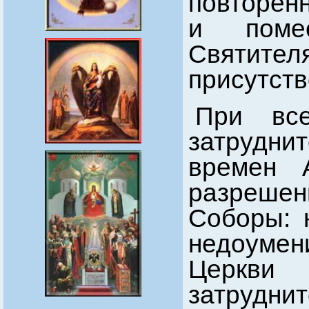
повторенн
и поме
Святите
присутств
При вс
затруднит
времен А
разрешен
Соборы: 
недоумен
Церк
затруд