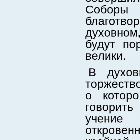
Соборы 
благотв
духовном,
будут по
велики.
В духов
торжество
о котор
говорить
учение
откровен