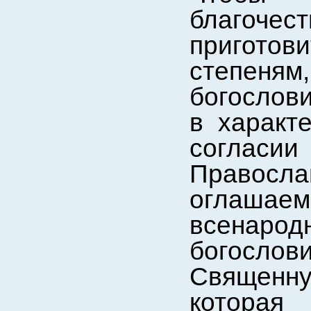
благочес
приготов
степеня
богослови
в характ
соглас
Правосла
оглаша
всенаро
богосло
Священн
которая