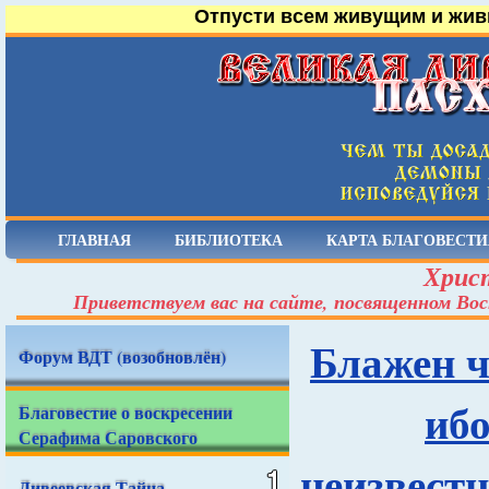
Отпусти всем живущим и жив
ГЛАВНАЯ
БИБЛИОТЕКА
КАРТА БЛАГОВЕСТИ
Христ
Приветствуем вас на сайте, посвященном Вос
Блажен ч
Форум ВДТ (возобновлён)
ибо
Благовестие о воскресении
Серафима Саровского
неизвестн
Дивеевская Тайна