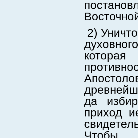
постано
Восточной
2) Уничт
духовного
которая
против
Апостоло
древнейш
да избир
приход и
свидетел
Чтобы 