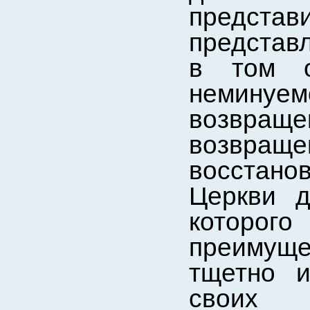
представ
представ
в том о
неминуем
возвра
возвращ
восстан
Церкви д
котор
преимущ
тщетно 
своих 