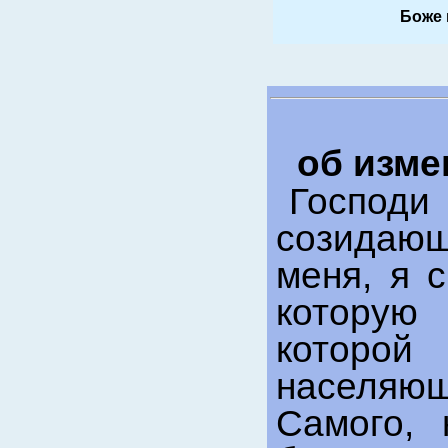
Боже 
об изме
Господи
созидающ
меня, я 
которую
которой
населяю
Самого, 