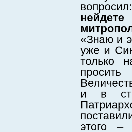
вопросил
нейдет
митропо
«Знаю и э
уже и Син
только н
просит
Величеств
и в ста
Патриарх
поставил
этого –