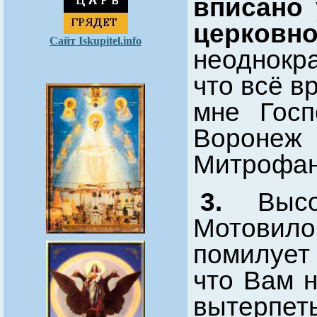
вписано 
церковно
Сайт Iskupitel.info
неоднокр
что всё в
мне Госп
Вороне
Митрофан
3.
Высок
Мотовило
помилует
что Вам 
вытерпет