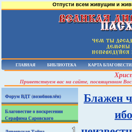
Отпусти всем живущим и жив
ГЛАВНАЯ
БИБЛИОТЕКА
КАРТА БЛАГОВЕСТИ
Христ
Приветствуем вас на сайте, посвященном Вос
Блажен ч
Форум ВДТ (возобновлён)
ибо
Благовестие о воскресении
Серафима Саровского
неизвестн
Дивеевская Тайна