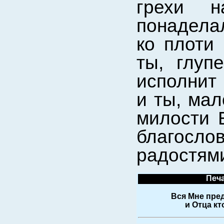
грехи 
понадела
ко плоти 
ты, глуп
исполнит
и ты, мал
милости 
благос
радостями
Печа
Вся Мне пред
и Отца кт