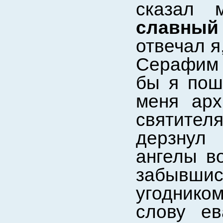
сказал
славный 
отвечал я
Серафим 
бы я пош
меня ар
святите
дерзнул 
ангелы в
забывшис
угоднико
слову ев