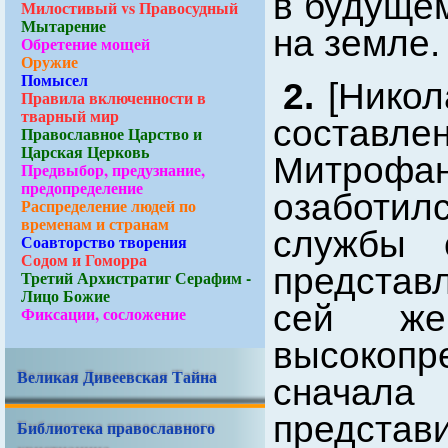
в будущем
Милостивый vs Правосудный
Мытарение
на земле.
Обретение мощей
Оружие
Помысел
2.
[Никол
Правила включенности в
тварный мир
составл
Православное Царство и
Царская Церковь
Митроф
Предвыбор, предузнание,
предопределение
озаботил
Распределение людей по
временам и странам
службы 
Соавторство творения
Содом и Гоморра
представ
Третий Архистратиг Серафим -
Лицо Божие
сей ж
Фиксации, сосложение
высокоп
Великая Дивеевская Тайна
сначал
предст
Библиотека православного