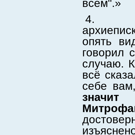
всем".»
4. …В
архиеписк
опять ви
говорил с
случаю. 
всё сказа
себе вам,
значит
Митрофа
достовер
изъяснен