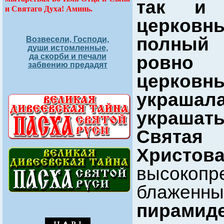
так и 
и Святаго Духа! Аминь.
церковны
полный 
Возвесели, Господи,
души истомленные,
да скорби и печали
ровно 
забвению предадят
церковн
украшал
украша
Святая
Христова
высокоп
блаженны
пирамид