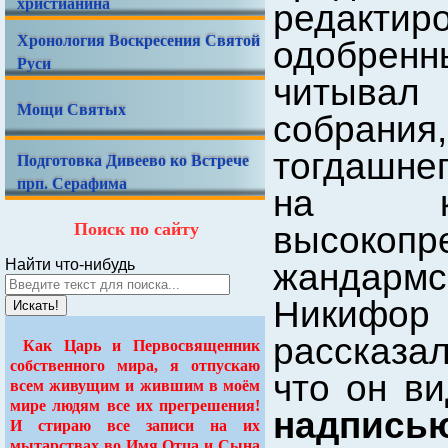
христианина
редакти
Хронология Воскресения Святой
одобренны
Руси
читывал
Мощи Святых
собрания
тогдашнег
Подготовка Дивеево ко Встрече
прп. Серафима
на к
Поиск по сайту
высокоп
Найти что-нибудь
жандарм
Никифор
Искать!
рассказа
Как Царь и Первосвященник
собственного мира, я отпускаю
что он в
всем живущим и жившим в моём
мире людям все их прегрешения!
надписью
И стираю все записи на их
мытарствах во Имя Отца и Сына