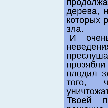
продолж
дерева, 
которых 
зла.
И очен
неведен
преслуш
прозябл
плодил з
того, 
уничтожа
Твоей п