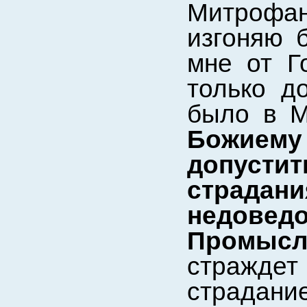
Митрофан
изгоняю 
мне от Г
только д
было в 
Божиему
допусти
страдан
недовед
Промысл
стражде
страдани