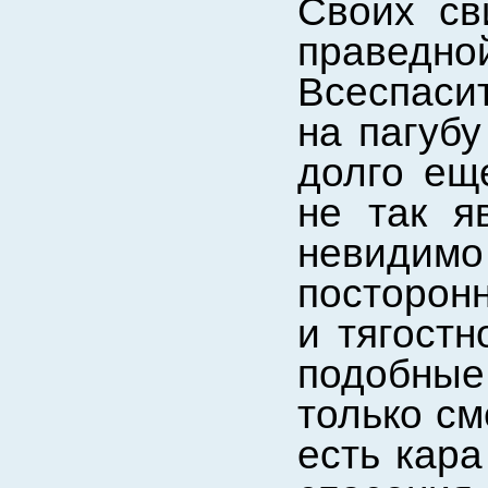
Своих св
праведн
Всеспаси
на пагубу
долго еще
не так я
невиди
посторонн
и тягостн
подобны
только см
есть кара