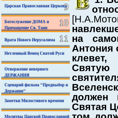
Царская Православная Церковь
от
[Н.А.Мото
Богослужение ДОМА и
навлекше
Причащение Св. Таин
на само
Врата Нового Иерусалима
Антония 
Нетленный Венец Святой Руси
клевет,
Святую 
Отвержение неверного
ДЕРЖАНИЯ
святит
Сценарий фильма "Предвыбор и
Вселенс
Держание"
должен 
Заметки Милостивого времени
Святая Ц
том долж
Молитвы Царской Православной