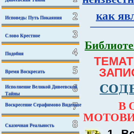
как яв
Исповедь: Путь Покаяния
Слово Крестное
Библиоте
Подобия
ТЕМАТ
ЗАПИ
Время Воскресать
СОД
Исполнение Великой Дивеевской
Тайны
В 
Воскресение Серафимово Видевше
МОТОВИ
Сказочная Реальность
1.
Вс