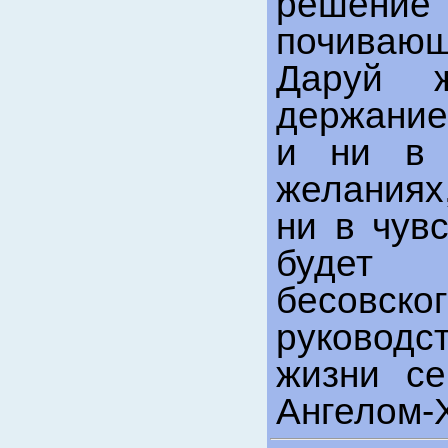
решение
почиваю
Даруй 
держание
и ни в 
желаниях
ни в чув
будет 
бесов
руководс
жизни с
Ангелом-