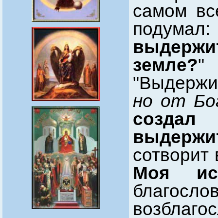
самом вс
подумал
выдержи
земле?
"
"Выдерж
но от Бо
создал
выдержи
сотворит
Моя ис
благосло
возблаг