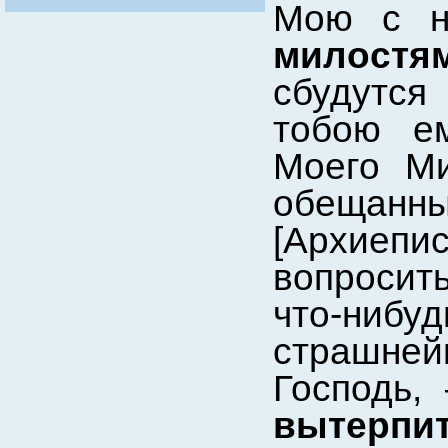
Мою с н
милостя
сбудутся
тобою е
Моего Ми
обеща
[Архиеп
вопросит
что-нибу
страшне
Господь,
вытерпи