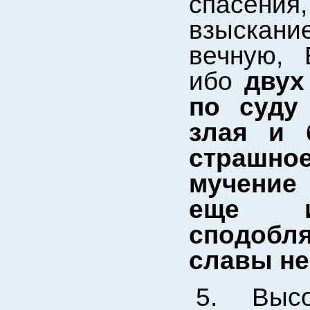
спасения
взыскани
вечную, 
ибо
двух
по суду
злая и 
страшно
мучение 
еще и
сподобл
славы не
5. Высо