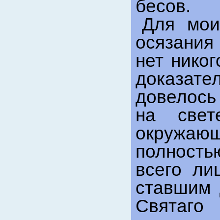
бесов.
Для мои
осязания
нет никог
доказат
довелось
на свет
окружаю
полность
всего л
ставшим 
Свята