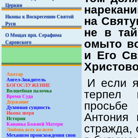
Церкви
нарекани
Иконы к Воскресению Святой
на Святу
Руси
не в тай
О Мощах прп. Серафима
омыто во
Саровского
и Его Св
Христово
Аватар
Ангел-Зиждитель
И если я
БОГОСЛУЖЕНИЕ
Волшебная палочка
терпел 
Время Суда
Держание
просьбе
Духовная сущность
Икона зверя
Антония 
История
Канавка Божией Матери
стражда, 
Любовь всех ко всем
Механизм происхождения снов