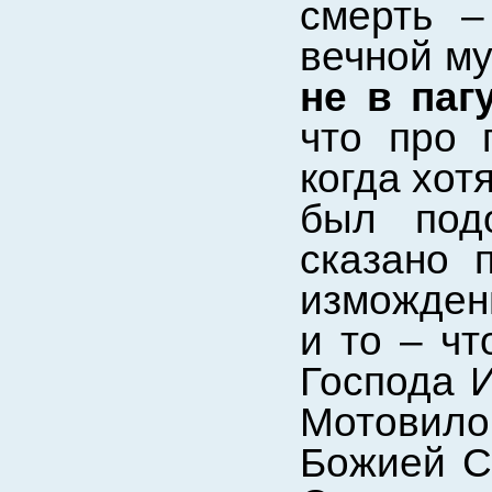
смерть –
вечной му
не в паг
что про 
когда хот
был под
сказано 
измождени
и то – чт
Господа И
Мотовил
Божией Св