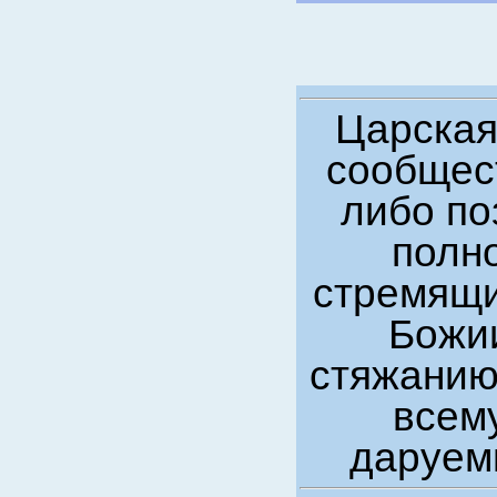
Царская
сообщест
либо по
полно
стремящи
Божии
стяжанию
всем
даруем