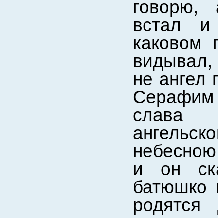
говорю,
встал и
каковом 
видывал, 
не ангел 
Серафим
слава 
ангельско
небесною
и он ск
батюшко 
родятся 