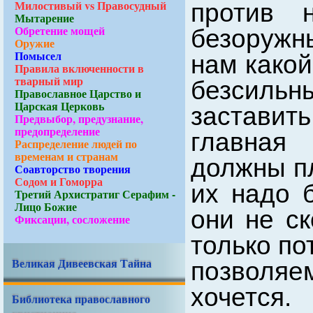
Милостивый vs Правосудный
против 
Мытарение
Обретение мощей
безоружн
Оружие
Помысел
нам какой
Правила включенности в
тварный мир
безсильны
Православное Царство и
Царская Церковь
заставить
Предвыбор, предузнание,
предопределение
главная
Распределение людей по
временам и странам
должны пл
Соавторство творения
Содом и Гоморра
их надо б
Третий Архистратиг Серафим -
Лицо Божие
они не ск
Фиксации, сосложение
только по
Великая Дивеевская Тайна
позволя
хочется.
Библиотека православного