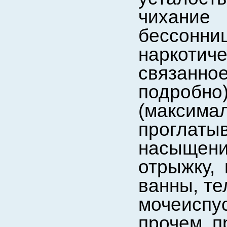
чихание
бессонни
наркоти
связанн
подроб
(максима
проглатыв
насыщен
отрыжку,
ванны, те
мочеиспус
прочем, п