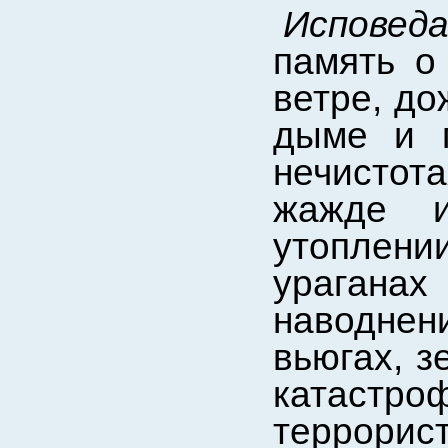
Испове
память о
ветре, до
дыме и г
нечистота
жажде и
утоплении
ураганах 
наводнен
вьюгах, з
катастр
террорис