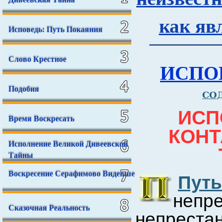
как яв
Исповедь: Путь Покаяния
Слово Крестное
ИСПО
Подобия
СО
ИСП
Время Воскресать
КОНТ
Исполнение Великой Дивеевской
Тайны
Воскресение Серафимово Видевше
Пут
неп
Сказочная Реальность
непреста