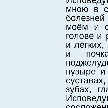
Исповеду
мною в с
болезней
моём и о
голове и 
и лёгких,
и почк
поджелу
пузыре и
суставах
зубах, г
Исповеду
сосложен