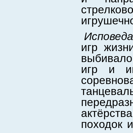
стрелк
игрушечно
Исповед
игр жизн
выбивало
игр и и
соревнова
танцевал
передраз
актёрст
походок и