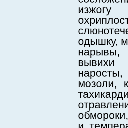
изжогу
охрипло
слюнотече
одышку, м
нарывы,
вывихи 
наросты, 
мозоли, 
тахикард
отравлен
обмороки,
и темпера