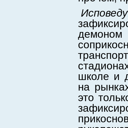
Испове
зафиксир
демоном 
соприкос
транспор
стадионах
школе и д
на рынках
это тольк
зафикси
прикос