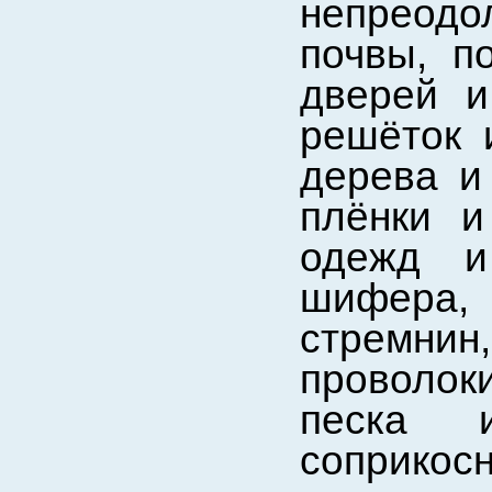
непреодол
почвы, п
дверей и
решёток 
дерева и
плёнки и
одежд и
шифера, 
стремнин
проволок
песка 
соприкосн