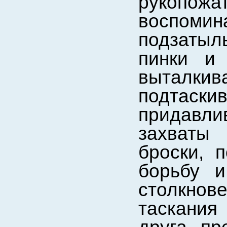
рукопож
воспоми
подзатыль
пинки и 
выталки
подтас
придавли
захваты
броски, 
борьбу и
столкнове
таскания