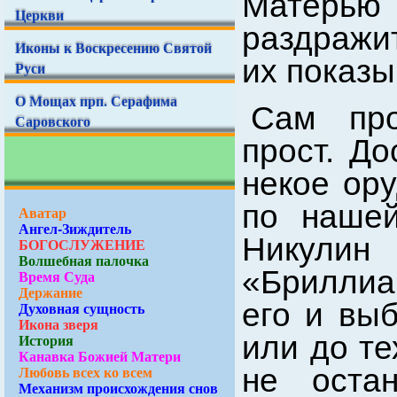
Матерью
Церкви
раздражи
Иконы к Воскресению Святой
их показы
Руси
О Мощах прп. Серафима
Сам про
Саровского
прост. До
некое ору
по нашей
Аватар
Ангел-Зиждитель
Никули
БОГОСЛУЖЕНИЕ
Волшебная палочка
«Бриллиа
Время Суда
Держание
его и выб
Духовная сущность
Икона зверя
или до те
История
Канавка Божией Матери
Любовь всех ко всем
не оста
Механизм происхождения снов