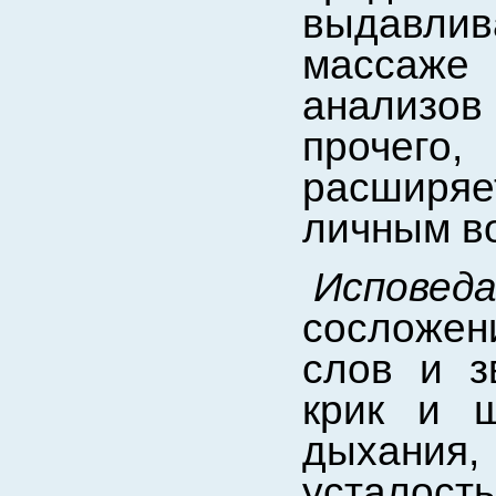
выдавли
массаже
анализов 
прочего,
расширяе
личным в
Испове
сосложен
слов и з
крик и ш
дыхания
усталость