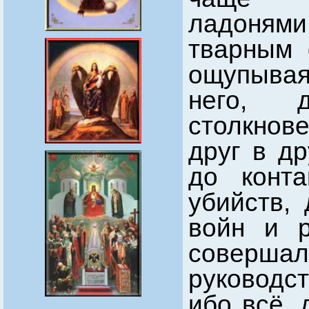
ладонями
тварным 
ощупывая
него, 
столкнове
друг в д
до конта
убийств,
войн и р
совершал
руководс
ибо всё,