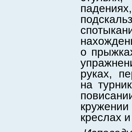
падения
подскаль
спотыкан
нахожден
о прыжка
упражнен
руках, п
на турник
повисани
кружении
креслах и т