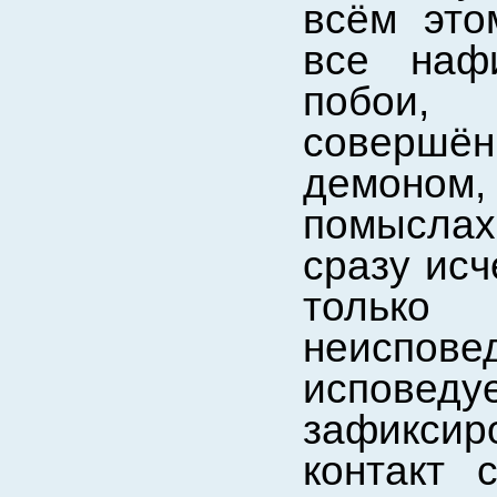
всём это
все наф
побои,
совершё
демоном
помыслах
сразу исч
тольк
неиспов
испов
зафикси
контакт 