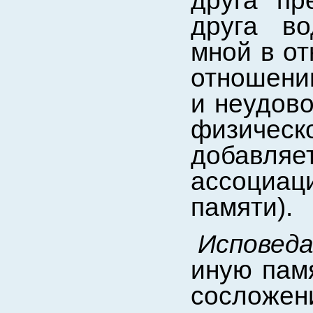
друга пр
друга во
мной в от
отношени
и неудово
физическо
добавляе
ассоциа
памяти).
Исповед
иную пам
сосло