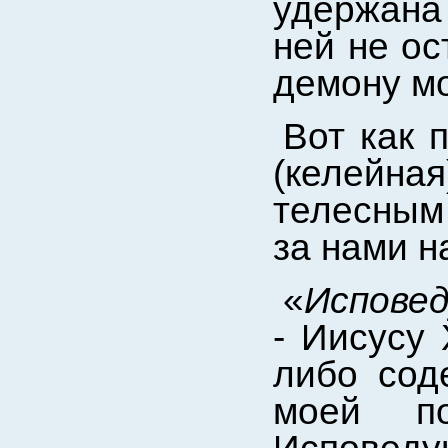
удержана 
ней не ос
демону мо
Вот как 
(келейн
телесным
за нами н
«
Испове
- Иисусу 
либо сод
моей по