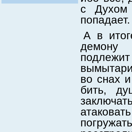
с Духом
попадает.
А в ито
демону 
подлежи
вымытарив
во снах и
бить, ду
заключат
атакова
погружат