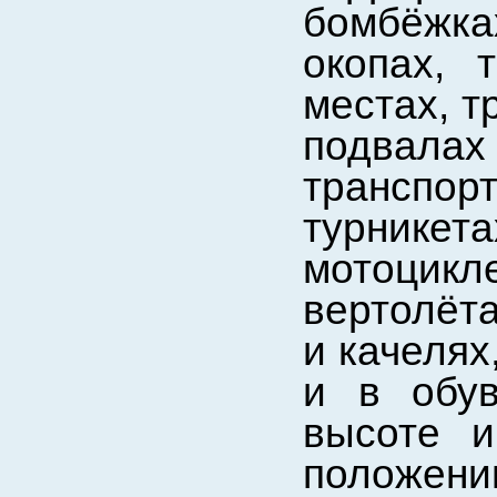
бомбёжка
окопах, 
местах, т
подвала
трансп
турник
мотоцикл
вертолёта
и качелях
и в обув
высоте и
положении