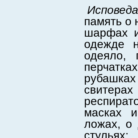
Исповед
память о 
шарфах и
одежде н
одеяло, 
перчатках
рубашках 
свитер
респирато
масках и
ложах, о 
стульях