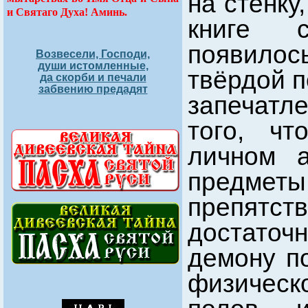
на стенку
и Святаго Духа! Аминь.
книге 
появилос
Возвесели, Господи,
души истомленные,
твёрдой п
да скорби и печали
забвению предадят
запечатл
того, ч
личном а
предме
препятс
достаточн
демону п
физическо