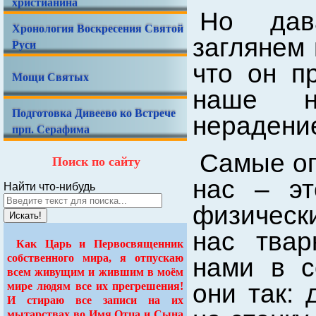
христианина
Но дав
Хронология Воскресения Святой
заглянем 
Руси
что он п
Мощи Святых
наше н
Подготовка Дивеево ко Встрече
нерадени
прп. Серафима
Самые оп
Поиск по сайту
нас – э
Найти что-нибудь
физическ
Искать!
нас твар
Как Царь и Первосвященник
собственного мира, я отпускаю
нами в с
всем живущим и жившим в моём
они так: 
мире людям все их прегрешения!
И стираю все записи на их
мытарствах во Имя Отца и Сына