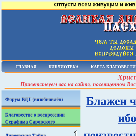
Отпусти всем живущим и жив
ГЛАВНАЯ
БИБЛИОТЕКА
КАРТА БЛАГОВЕСТИ
Христ
Приветствуем вас на сайте, посвященном Вос
Блажен ч
Форум ВДТ (возобновлён)
ибо
Благовестие о воскресении
Серафима Саровского
неизвестн
Дивеевская Тайна