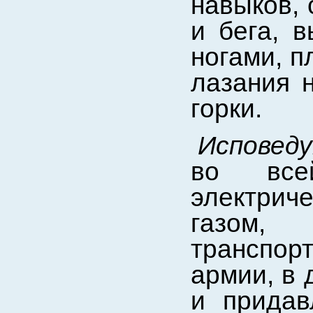
навыков, 
и бега, 
ногами, п
лазания н
горки.
Исповед
во все
электрич
газом,
транспор
армии, в 
и придав