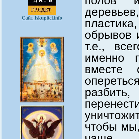
полов и
деревьев,
Сайт Iskupitel.info
пластика,
обрывов и
т.е., вс
именно 
вместе 
опереть
разбить
перене
уничтожит
чтобы мы,
чаще к