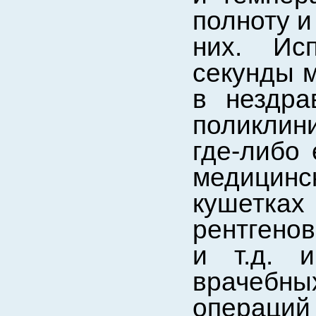
полноту и
них. Ис
секунды м
в нездра
поликлин
где-либо 
медицинск
кушетках
рентгено
и т.д. и
врачебны
операций