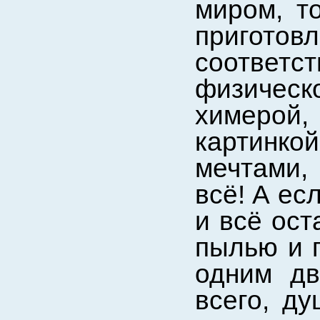
миром, т
приготов
соответс
физическ
химеро
картинк
мечтами,
всё! А ес
и всё ост
пылью и 
одним дв
всего, ду