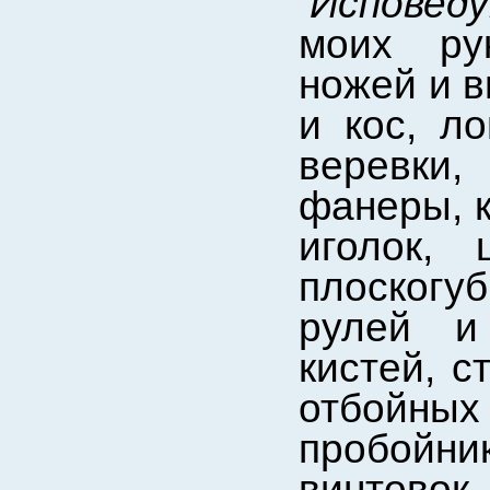
Испове
моих ру
ножей и в
и кос, л
веревки,
фанеры, к
иголок,
плоскогу
рулей и
кистей, с
отбойных
пробойн
винтово