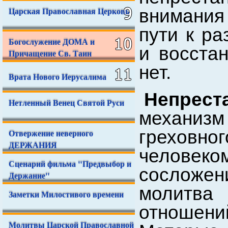
Царская Православная Церковь
внимания
пути к р
Богослужение ДОМА и
и восста
Причащение Св. Таин
нет.
Врата Нового Иерусалима
Непрес
Нетленный Венец Святой Руси
механи
греховн
Отвержение неверного
ДЕРЖАНИЯ
человеком
Сценарий фильма "Предвыбор и
сосложен
Держание"
молитв
Заметки Милостивого времени
отношений
Молитвы Царской Православной