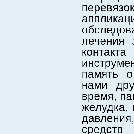
перевяз
аппликаци
обследо
лечения 
контакт
инструм
память о
нами дру
время, па
желудка, 
давления
средств