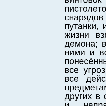
пистоле
снарядов
путанки, 
жизни вз
демона; 
ними и в
понесённ
все угро
все дейс
предмет
других в 
и напр