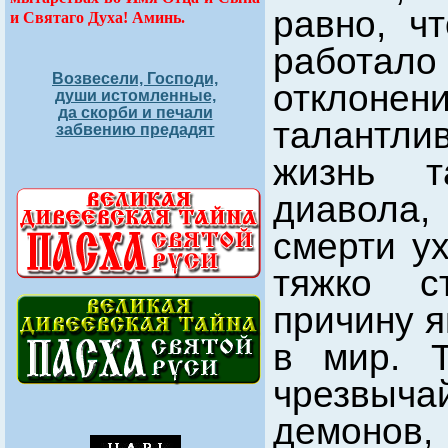
равно, ч
и Святаго Духа! Аминь.
работало
Возвесели, Господи,
отклон
души истомленные,
да скорби и печали
талантли
забвению предадят
жизнь т
диавола,
смерти ух
тяжко с
причину я
в мир. 
чрезвыч
демонов,