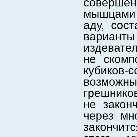
совершё
мышцами 
аду, сос
вариант
издевател
не скомп
кубиков
возмож
грешнико
не законч
через мн
закончит