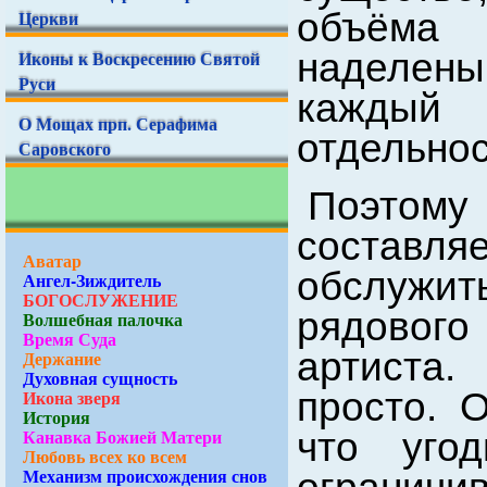
объёма 
Церкви
наделены
Иконы к Воскресению Святой
Руси
каждый
О Мощах прп. Серафима
отдельнос
Саровского
Поэтому
составл
Аватар
обслужить
Ангел-Зиждитель
БОГОСЛУЖЕНИЕ
рядовог
Волшебная палочка
Время Суда
артиста.
Держание
Духовная сущность
просто. 
Икона зверя
История
Канавка Божией Матери
что угод
Любовь всех ко всем
Механизм происхождения снов