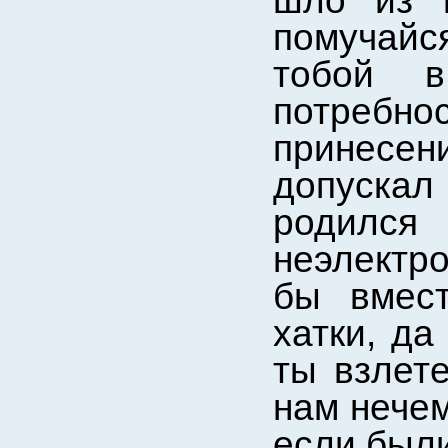
шло из н
помучайся
тобой в
потреб
принесен
допускал 
роди
неэлектр
бы вмест
хатки, да
ты взлете
нам нечем
если были