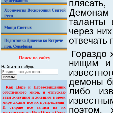
христианина
плясать,
Хронология Воскресения Святой
Демонам 
Руси
таланты 
Мощи Святых
через них
отвечать 
Подготовка Дивеево ко Встрече
прп. Серафима
Гораздо 
Поиск по сайту
нищим и 
Найти что-нибудь
известно
Искать!
демоны б
Как Царь и Первосвященник
либо изв
собственного мира, я отпускаю
всем живущим и жившим в моём
известны
мире людям все их прегрешения!
поэтом, 
И стираю все записи на их
мытарствах во Имя Отца и Сына