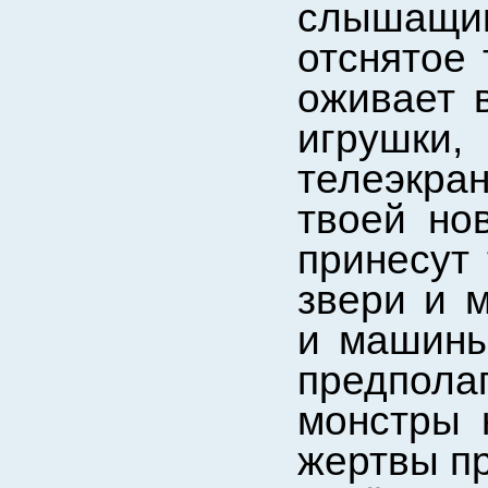
слышащи
отснятое
оживает в
игрушк
телеэкра
твоей но
принесут 
звери и м
и машины
предпола
монстры 
жертвы пр