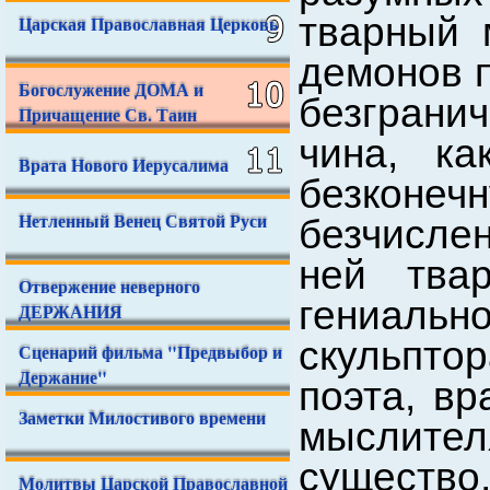
тварный 
Царская Православная Церковь
демонов 
Богослужение ДОМА и
безграни
Причащение Св. Таин
чина, ка
Врата Нового Иерусалима
безко
Нетленный Венец Святой Руси
безчисле
ней тва
Отвержение неверного
гениальн
ДЕРЖАНИЯ
скульпто
Сценарий фильма "Предвыбор и
Держание"
поэта, вр
Заметки Милостивого времени
мыслител
существо
Молитвы Царской Православной