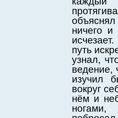
каждый 
протягив
объяснял 
ничего и 
исчезает.
путь искр
узнал, чт
ведение, 
изучил б
вокруг се
нём и не
ногами,