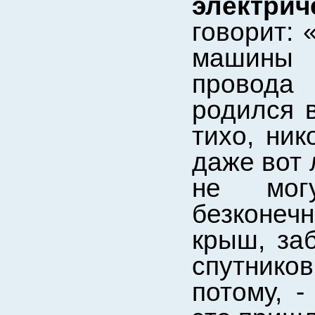
электри
говорит: 
машины 
провода
родился в
тихо, ник
даже вот 
не мог
безконеч
крыш, за
спутнико
потому, -