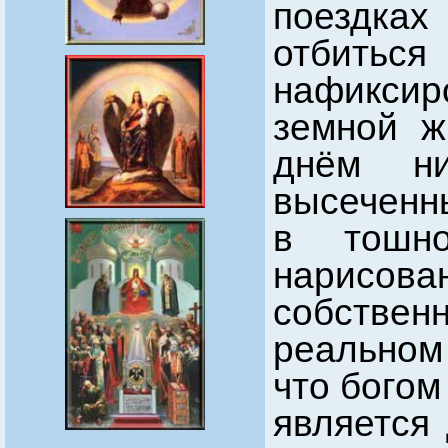
поездка
отбиться
нафикси
земной ж
днём н
высеченны
в тошно
нарисован
собствен
реальном
что богом
является 