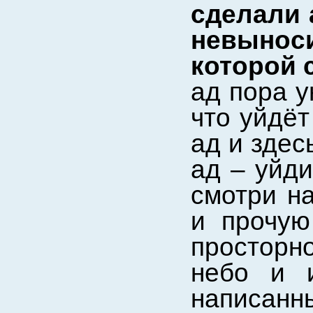
сделали 
невыно
которой 
ад пора у
что уйдёт
ад и здес
ад – уйди
смотри на
и прочую
просторн
небо и и
написан