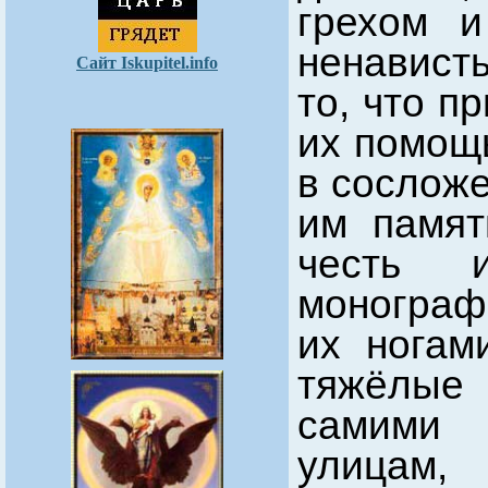
грехом 
ненавист
Сайт Iskupitel.info
то, что п
их помощ
в сосложе
им памят
честь 
монографи
их ногам
тяжёлые
самими 
улицам,