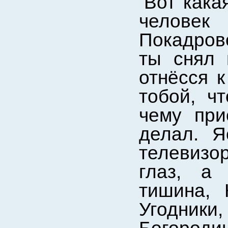
Вот кака
человек
Покадров
ты снял 
отнёсся 
тобой, ч
чему при
делал. Я
телевизо
глаз, а
тишина, 
Угодник