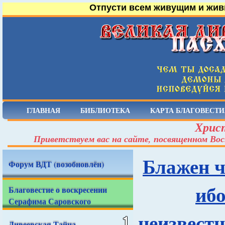
Отпусти всем живущим и жив
ГЛАВНАЯ
БИБЛИОТЕКА
КАРТА БЛАГОВЕСТИ
Христ
Приветствуем вас на сайте, посвященном Вос
Блажен ч
Форум ВДТ (возобновлён)
ибо
Благовестие о воскресении
Серафима Саровского
неизвестн
Дивеевская Тайна