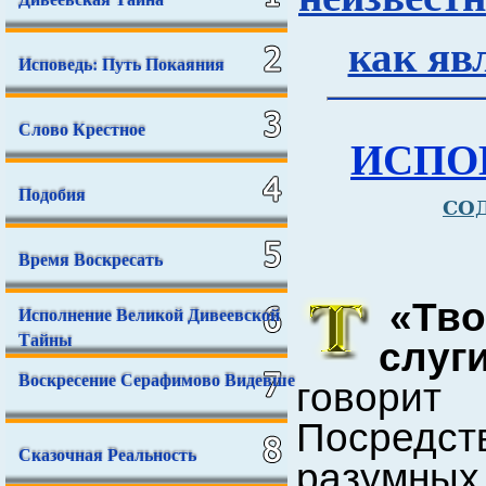
как яв
Исповедь: Путь Покаяния
Слово Крестное
ИСПО
Подобия
СО
Время Воскресать
«Тв
Исполнение Великой Дивеевской
Тайны
слуг
Воскресение Серафимово Видевше
говорит
Посредст
Сказочная Реальность
разумных