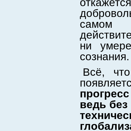
откажет
добровол
самом
действит
ни умере
сознания.
Всё, чт
появля
прогресс
ведь без 
техничес
глобали