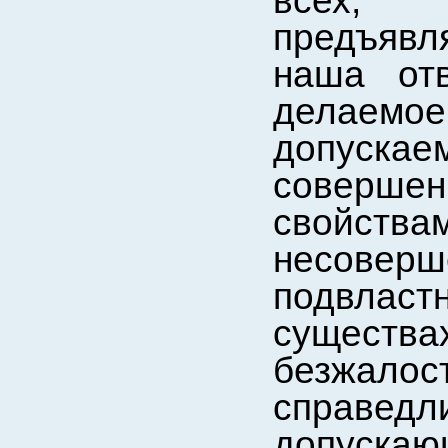
всех, 
предъявл
наша отв
делаем
допуска
соверш
свойст
несовер
подвлас
существа
безжало
справедл
допускаю