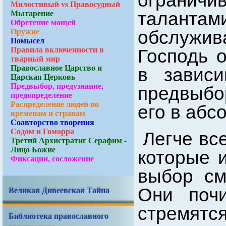
ограничи
Милостивый vs Правосудный
Мытарение
талантам
Обретение мощей
Оружие
обслужи
Помысел
Правила включенности в
Господь 
тварный мир
Православное Царство и
в зависи
Царская Церковь
Предвыбор, предузнание,
предвыбо
предопределение
Распределение людей по
его в абс
временам и странам
Соавторство творения
Содом и Гоморра
Легче вс
Третий Архистратиг Серафим -
Лицо Божие
которые 
Фиксации, сосложение
выбор см
Великая Дивеевская Тайна
Они поч
стремятся
Библиотека православного