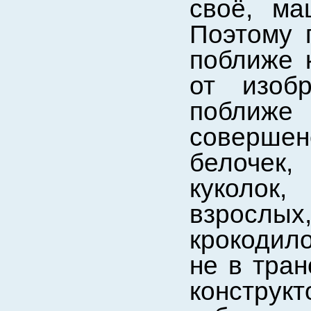
своё, ма
Поэтому 
поближе 
от изоб
побли
совершен
белочек
куколок
взросл
крокодило
не в тра
конструк