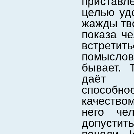
приставл
целью уд
жажды тв
показа че
встретить
помысло
бывает. 
даёт 
способн
качество
него че
допусти