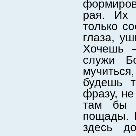
формиров
рая. Их 
только со
глаза, уш
Хочешь –
служи Б
мучиться,
будешь т
фразу, не
там бы 
пощады. 
здесь д