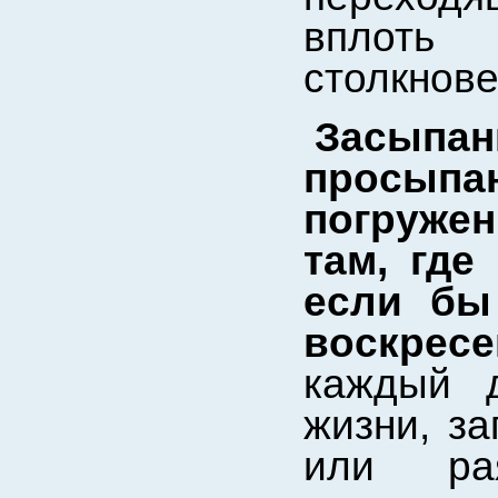
вплоть 
столкнове
Засып
просыпа
погруже
там, где
если бы
воскрес
каждый д
жизни, за
или рая