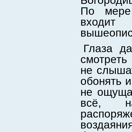
Богороди
По мере
входи
вышеопис
Глаза д
смотреть 
не слышат
обонять и
не ощущат
всё, н
распоряж
воздаяния