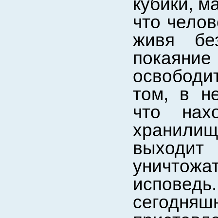
кубики, м
что челов
живя бе
покаян
освободи
том, в н
что нах
хранилищ
выходит
уничто
исповед
сегодня