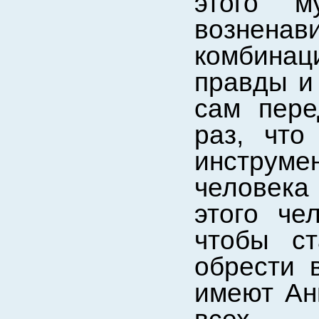
этого м
вознена
комбина
правды и 
сам пере
раз, что
инструм
человека 
этого че
чтобы ст
обрести 
имеют Ан