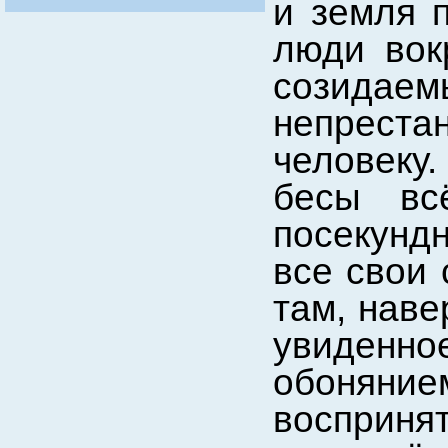
и земля 
люди вок
созида
непрест
человеку
бесы вс
посекунд
все свои 
там, наве
увиденно
обоняни
восприня