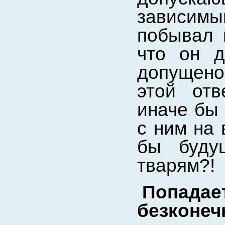
зависим
побывал 
что он д
допущено
этой отв
иначе бы 
с ним на 
бы буду
тварям?!
Попадае
безконе