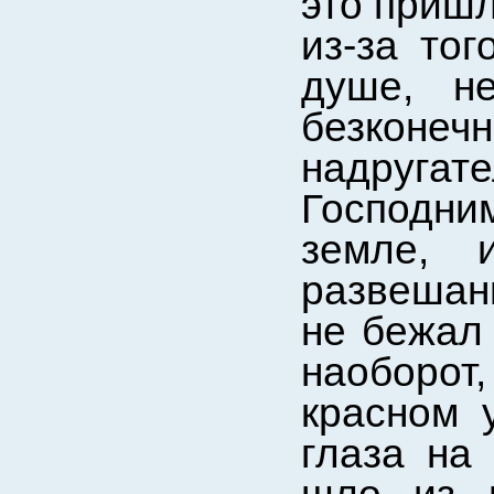
это пришл
из-за тог
душе, н
безко
надруг
Господни
земле, 
развешанн
не бежал 
наоборот
красном 
глаза на