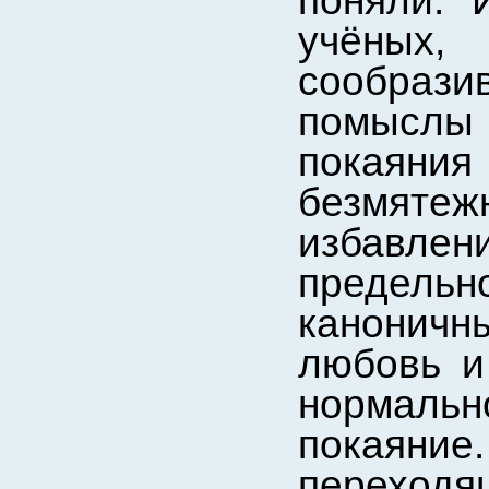
поняли. 
учёных
сообраз
помыслы и
покаяния
безмятежн
избавлен
предел
канонич
любовь и
нормальн
покаяние.
переходя