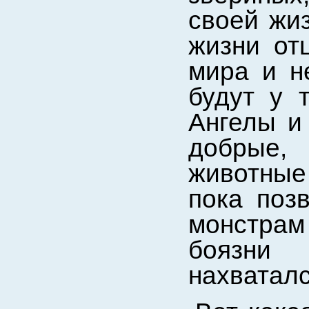
своей жи
жизни от
мира и н
будут у 
Ангелы и 
добрые,
животные 
пока поз
монстрам
боязни
нахваталс