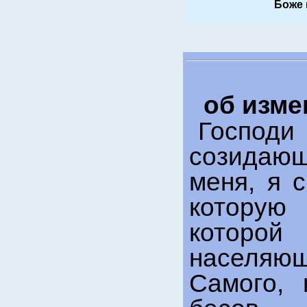
Боже 
об изме
Господи
созидающ
меня, я 
которую
которой
населяю
Самого, 