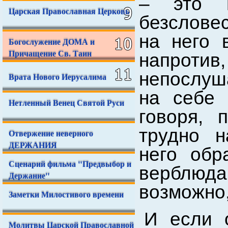
– это 
Царская Православная Церковь
безслове
на него 
Богослужение ДОМА и
Причащение Св. Таин
напроти
непослуша
Врата Нового Иерусалима
на себе 
Нетленный Венец Святой Руси
говоря, 
трудно н
Отвержение неверного
ДЕРЖАНИЯ
него обр
Сценарий фильма "Предвыбор и
верблюда
Держание"
возможно,
Заметки Милостивого времени
И если о
Молитвы Царской Православной