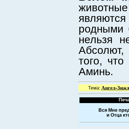
животные
являются
родными 
нельзя н
Абсолют,
того, чт
Аминь.
Ангел-Зижд
Тема:
Печа
Вся Мне пред
и Отца кт