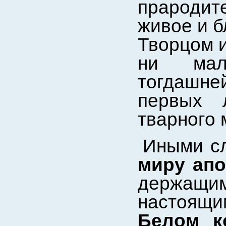
прароди
живое и б
Творцом и
ни мал
тогдашне
первых 
тварного 
Иными с
миру апо
держащ
настоящи
Белом к