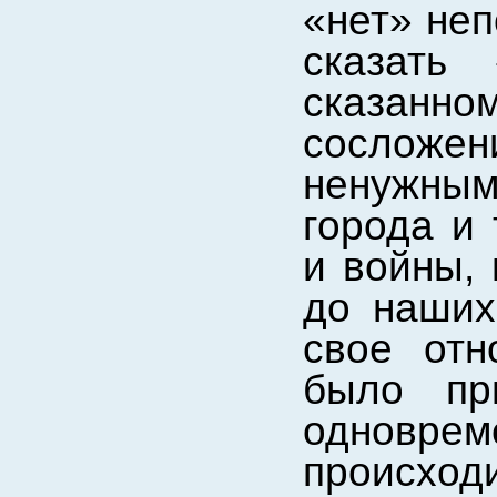
«нет» неп
сказать 
сказан
сосложе
ненужны
города и
и войны,
до наших
свое отн
было пр
одноврем
происхо