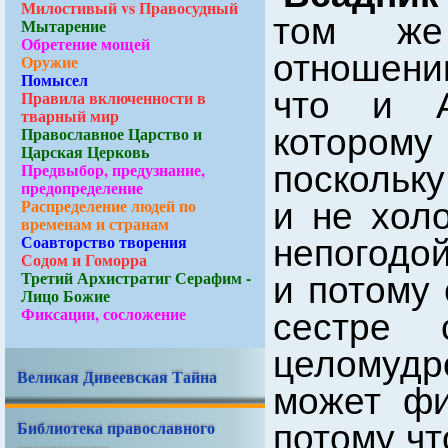
Милостивый vs Правосудный
том же
Мытарение
Обретение мощей
отношени
Оружие
Помысел
что и А
Правила включенности в
тварный мир
котором
Православное Царство и
Царская Церковь
Предвыбор, предузнание,
поскольку
предопределение
Распределение людей по
и не холо
временам и странам
Соавторство творения
непогодой
Содом и Гоморра
Третий Архистратиг Серафим -
и потому 
Лицо Божие
Фиксации, сосложение
сестре
целомудр
Великая Дивеевская Тайна
может фи
Библиотека православного
потому чт