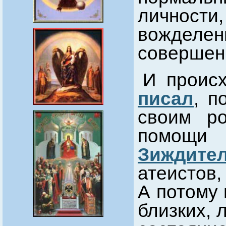
личност
вожделен
совершен
И проис
писал
, п
своим р
помощи
Зиждите
атеистов,
А потому
близких, 