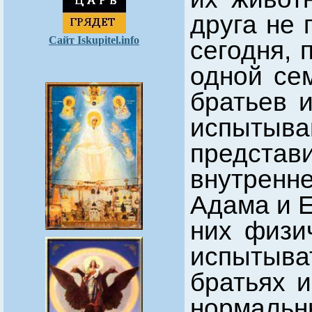
друга не 
Сайт Iskupitel.info
сегодня, 
одной се
братьев и
испытыва
предста
внутренне
Адама и Е
них физи
испытыва
братьях 
нормаль