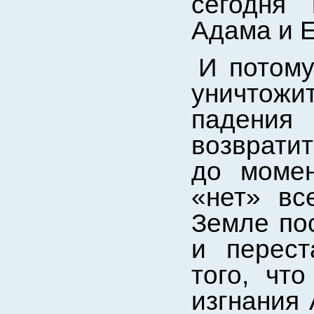
сегодня
Адама и 
И потому
уничтож
падения
возврати
до момен
«нет» вс
Земле пос
и перест
того, чт
изгнания 