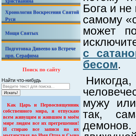
христианина
Бога и не
Хронология Воскресения Святой
самому «
Руси
может по
Мощи Святых
исключит
Подготовка Дивеево ко Встрече
с сатан
прп. Серафима
бесом
.
Поиск по сайту
Никогда
Найти что-нибудь
человече
Искать!
мужу или
Как Царь и Первосвященник
так, са
собственного мира, я отпускаю
всем живущим и жившим в моём
демонов
мире людям все их прегрешения!
И стираю все записи на их
мытарствах во Имя Отца и Сына