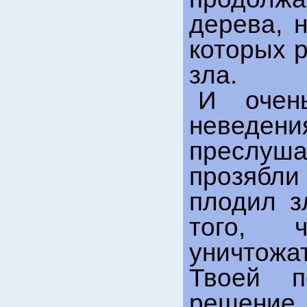
дерева, 
которых 
зла.
И очен
неведен
преслуш
прозябл
плодил з
того, 
уничтожа
Твоей п
решение