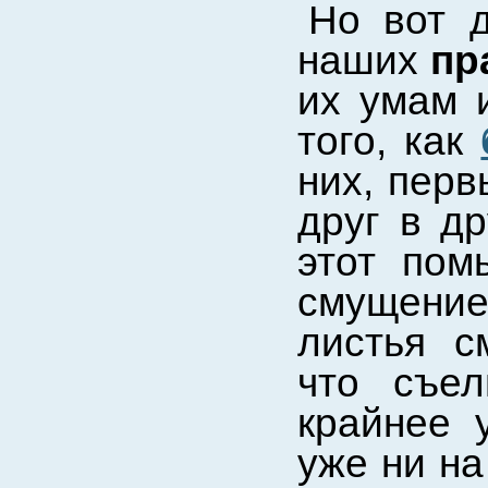
Но вот 
наших
пр
их умам 
того, как
них, пер
друг в др
этот пом
смущени
листья с
что съел
крайнее 
уже ни на