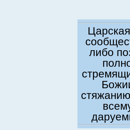
Царская
сообщест
либо по
полно
стремящи
Божии
стяжанию
всем
даруем