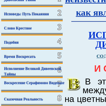
как яв
Исповедь: Путь Покаяния
Слово Крестное
ИС
Д
Подобия
СО
Время Воскресать
И
Исполнение Великой Дивеевской
Тайны
В эт
Воскресение Серафимово Видевше
межд
на цветны
Сказочная Реальность