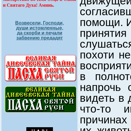
движущ
и Святаго Духа! Аминь.
согласив
помощи. И
Возвесели, Господи,
души истомленные,
принятия
да скорби и печали
забвению предадят
слушатьс
похоти не
восприят
в полнот
напрочь 
видеть в 
что-то 
причинах
их живот