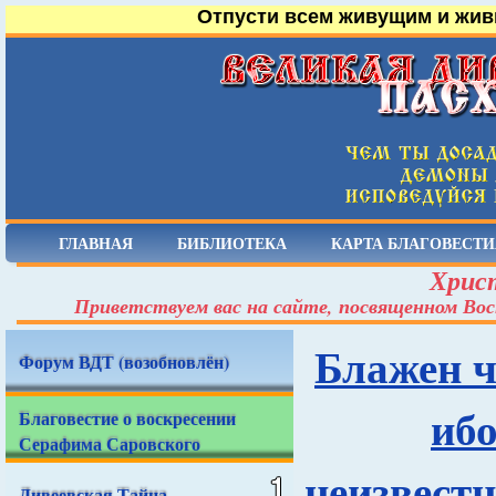
Отпусти всем живущим и жив
ГЛАВНАЯ
БИБЛИОТЕКА
КАРТА БЛАГОВЕСТИ
Христ
Приветствуем вас на сайте, посвященном Вос
Блажен ч
Форум ВДТ (возобновлён)
ибо
Благовестие о воскресении
Серафима Саровского
неизвестн
Дивеевская Тайна