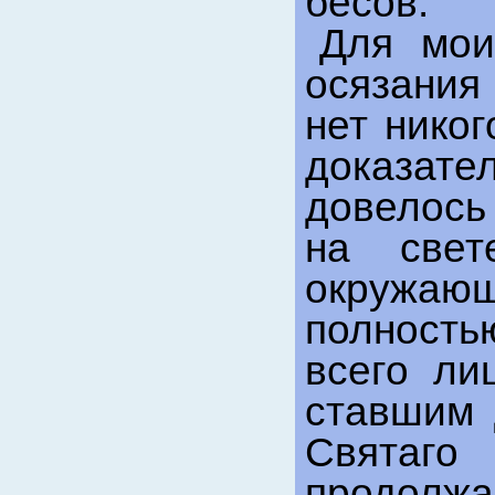
бесов.
Для мои
осязания
нет никог
доказат
довелось
на свет
окружаю
полность
всего л
ставшим 
Свята
продолж