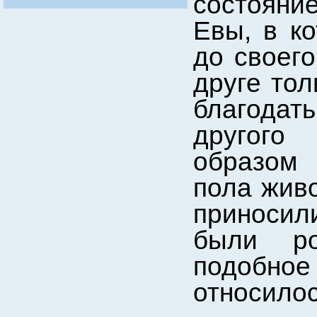
состояни
Евы, в к
до своего
друге тол
благодат
другого
образом 
пола живо
приносил
были ро
подобное
относилос