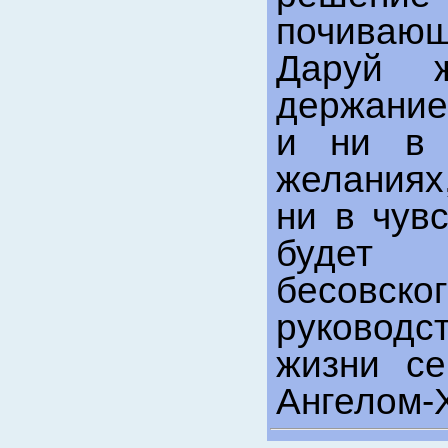
почиваю
Даруй 
держание
и ни в 
желаниях
ни в чув
будет 
бесов
руководс
жизни с
Ангелом-