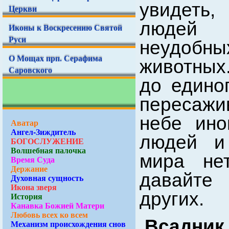
увидеть
Церкви
людей 
Иконы к Воскресению Святой
Руси
неудобны
О Мощах прп. Серафима
животных.
Саровского
до едино
пересажи
небе ино
Аватар
Ангел-Зиждитель
людей и
БОГОСЛУЖЕНИЕ
Волшебная палочка
мира не
Время Суда
Держание
давайте
Духовная сущность
Икона зверя
других.
История
Канавка Божией Матери
Любовь всех ко всем
Всадник
Механизм происхождения снов