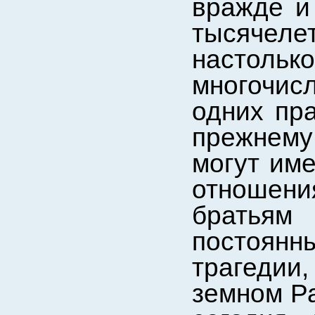
вражде и
тысячел
настольк
многочис
одних пра
прежнему
могут им
отношени
братьям
постоян
трагедии
земном Р