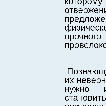
котором
отверже
предлож
физическ
прочног
проволоко
Познающи
их неверн
нужно 
становит