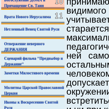
принимаю
Причащение Св. Таин
видимого
Врата Нового Иерусалима
учитывает
старае
Нетленный Венец Святой Руси
максима
Отвержение неверного
педагогич
ДЕРЖАНИЯ
ней сам
Сценарий фильма "Предвыбор и
остальны
Держание"
челове
Заметки Милостивого времени
допуска
Молитвы Царской Православной
окружени
Церкви
встретить
Иконы к Воскресению Святой
Руси