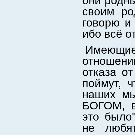
они родны
своим ро
говорю и
ибо всё о
Имеющи
отношен
отказа от
поймут, 
наших мы
БОГОМ, в
это было
не любят