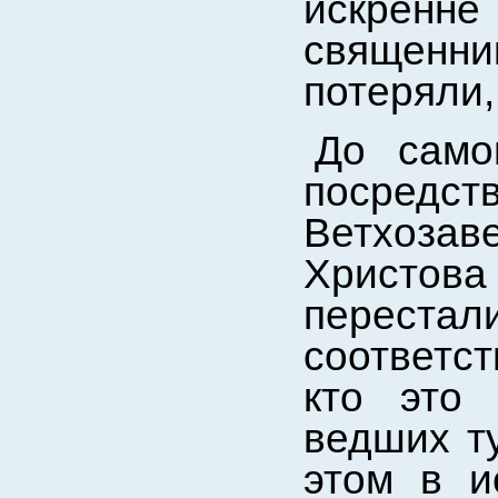
искренне
священни
потеряли,
До само
посредст
Ветхозав
Христова
перест
соответст
кто это 
ведших т
этом в и