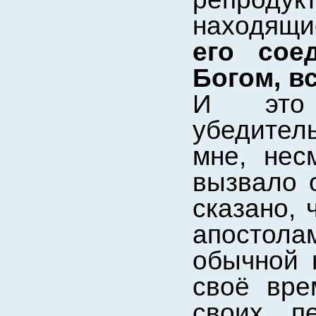
находящи
его сое
Богом, в
И это 
убедител
мне, нес
вызвало 
сказано, 
апостол
обычной 
своё вре
своих п