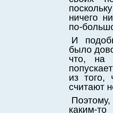
поскольк
ничего н
по-большо
И подоб
было дово
что, на 
попускает
из того,
считают 
Поэтому,
каким-т