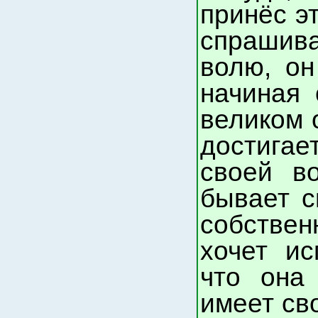
принёс эт
спрашива
волю, он
начиная 
великом о
достигае
своей в
бывает с
собствен
хочет ис
что она
имеет сво