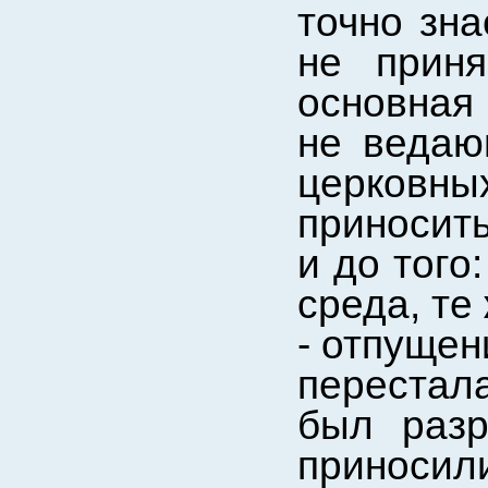
точно зна
не прин
основная 
не ведаю
церковн
приносить
и до того
среда, те
- отпущен
перестал
был раз
приносили