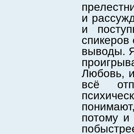
прелестни
и рассужд
и посту
спикеров
выводы. Я
проигрыва
Любовь, и
всё отп
психичес
понимают
потому и 
побыстр