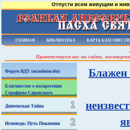
Отпусти всем живущим и жив
ГЛАВНАЯ
БИБЛИОТЕКА
КАРТА БЛАГОВЕСТИ
Приветствуем вас на сайте, посвященн
Блажен 
Форум ВДТ (возобновлён)
Благовестие о воскресении
Серафима Саровского
неизвест
Дивеевская Тайна
я
Исповедь: Путь Покаяния