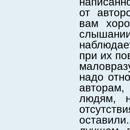
написанн
от автор
вам хоро
слышании
наблюдает
при их по
маловраз
надо отно
авторам,
людям, 
отсутств
оставили.