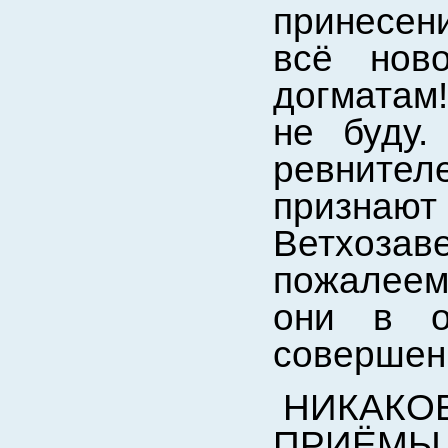
принесен
всё нов
догматам!
не буду.
ревнител
признают
Ветхоза
пожалеем
они в о
совершен
НИКАКО
ПРИЁМЫ 