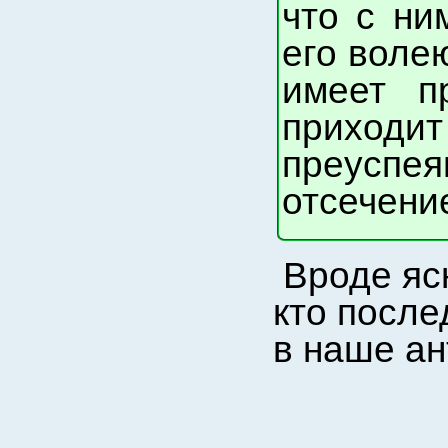
что с ни
его волею
имеет п
приходит
преусп
отсечени
Вроде яс
кто после
в наше ан