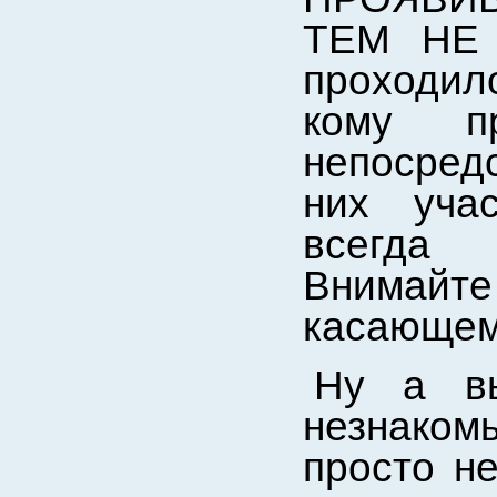
ТЕМ НЕ 
проходил
кому п
непосредс
них уча
всегда 
Внимайте
касающему
Ну а вы
незнаком
просто н