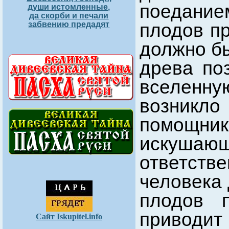
поедани
души истомленные,
да скорби и печали
плодов пр
забвению предадят
должно бы
древа по
вселенн
возник
помощн
искушающ
ответст
человека 
плодов 
приводи
Сайт Iskupitel.info