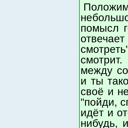
Положи
небольшо
помысл г
отвечае
смотреть
смотрит
между со
и ты тако
своё и н
"пойди, с
идёт и от
нибудь, 