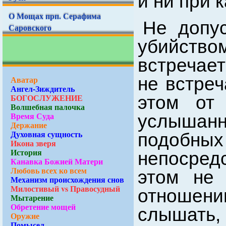
и ни при 
О Мощах прп. Серафима
Не допус
Саровского
убийств
встречает
не встреч
Аватар
Ангел-Зиждитель
БОГОСЛУЖЕНИЕ
этом от
Волшебная палочка
Время Суда
услышан
Держание
Духовная сущность
подоб
Икона зверя
История
непосредс
Канавка Божией Матери
Любовь всех ко всем
этом не 
Механизм происхождения снов
Милостивый vs Правосудный
отношении
Мытарение
Обретение мощей
слышать,
Оружие
Помысел