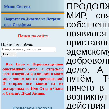
ПРОДОЛ
Мощи Святых
МИР, сн
Подготовка Дивеево ко Встрече
собстве
прп. Серафима
появил
Поиск по сайту
пристав
Найти что-нибудь
эдемском
Искать!
добровол
Как Царь и Первосвященник
дело. А
собственного мира, я отпускаю
всем живущим и жившим в моём
путём,
мире людям все их прегрешения!
И стираю все записи на их
ничего в
мытарствах во Имя Отца и Сына
и Святаго Духа! Аминь.
возникну
действи
Возвесели, Господи,