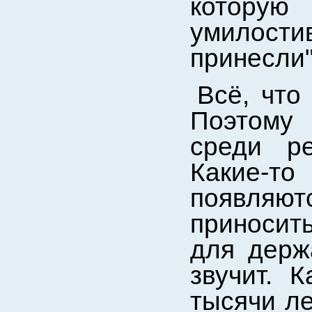
которую
умилост
принесли"
Всё, что
Поэтому
среди ре
Какие-
появляютс
приносит
для держ
звучит. К
тысячи ле