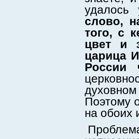
удалось
слово, н
того, с 
цвет и 
царица И
России 
церковнос
духовном
Поэтому о
на обоих 
Пробле