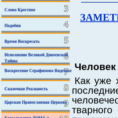
Слово Крестное
ЗАМЕТ
Подобия
Время Воскресать
Исполнение Великой Дивеевской
Тайны
Человек 
Воскресение Серафимово Видевше
Как уже 
последн
Сказочная Реальность
человече
Царская Православная Церковь
тварного
Богослужение ДОМА и