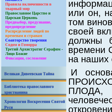
информаци
Правила включенности в
тварный мир
или он, н
Православное Царство и
Царская Церковь
том вино
Предвыбор, предузнание,
предопределение
своей вкл
Распределение людей по
временам и странам
должны б
Соавторство творения
Содом и Гоморра
времени 
Третий Архистратиг Серафим -
Лицо Божие
на наших 
Фиксации, сосложение
И основ
Великая Дивеевская Тайна
ПРОИСХ
Библиотека православного
ПЛОДА, 
христианина
человеч
Хронология Воскресения Святой
откро
Руси