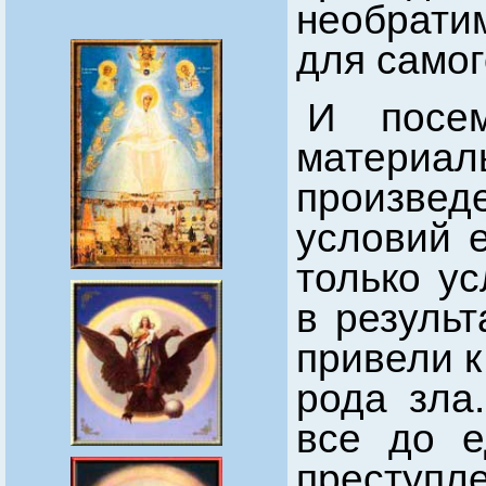
необрати
для самог
И посе
материа
произве
условий 
только ус
в результ
привели к
рода зла
все до е
престу