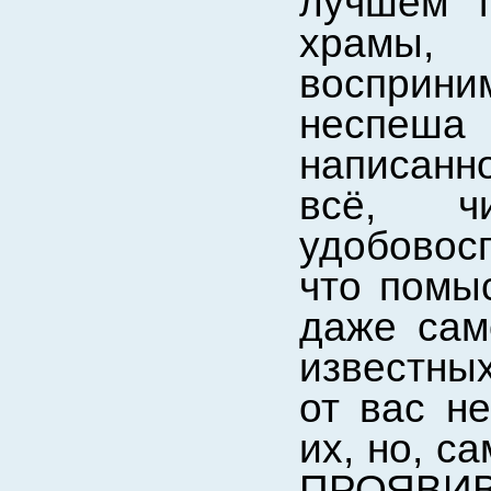
лучшем 
храмы,
восприн
неспеша
написанн
всё, ч
удобовос
что помы
даже сам
известных
от вас н
их, но, 
ПРОЯВИ