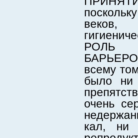
ПРИНЯ
поскольк
веков,
гигиени
РОЛЬ 
БАРЬЕРОВ
всему том
было ни 
препятст
очень се
недержани
кал, ни
репроду