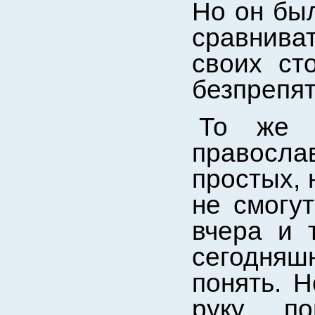
Но он был
сравниват
своих ст
безпрепят
То же 
правосл
простых, 
не смогут
вчера и 
сегодняш
понять. Н
руку п