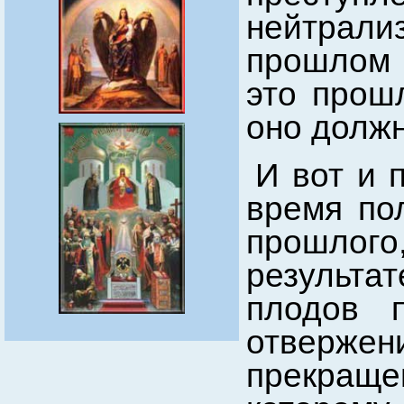
нейтрали
прошлом и
это прош
оно должн
И вот и 
время по
прошлого
результа
плодов 
отверже
прекраще