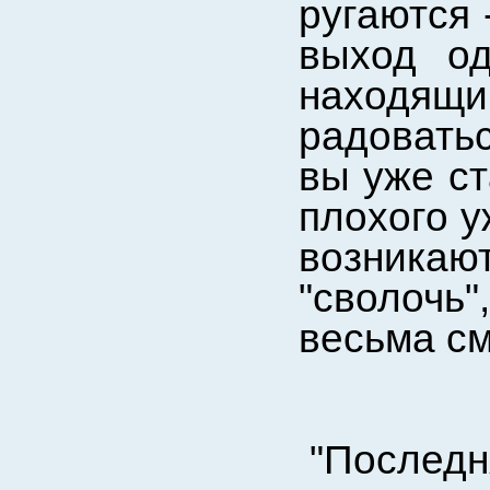
ругаются 
выход од
находящи
радоватьс
вы уже ст
плохого у
возника
"сволочь
весьма с
"Последн