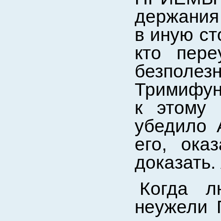
держания 
в иную ст
кто пере
безполе
Тримифунс
к этому 
убедило 
его, ока
доказать.
Когда л
неужели Г