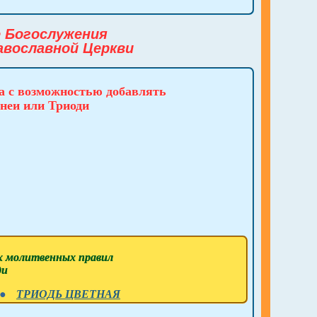
 Богослужения
авославной Церкви
а с возможностью добавлять
неи или Триоди
х молитвенных правил
ди
●
ТРИОДЬ ЦВЕТНАЯ