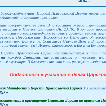
ЦПЦ"
.
 богослужебные чины Царской Православной Церкви, применяемы
и Литургий
на домашних престолах
.
ние говорит само за себя. Это воистину живое и полноблаг
е творите в Мое воспоминание»
(Лк. 23:19)
. В котором прост
 и мистично воспроизводятся основные события земной жизн
рещение, Преображение, Вхождение во Иерусалим, Утвержд
 из мертвых, Вознесение, Сошествие Святаго Духа и Второе
 Литургий святителей Иоанна Златоустого и Василия Великого.
 Царской Православной Церкви, свидетельствуем о том, ч
 на каждой Литургии
, вне зависимости от полноты или 
и её служащих. И блаженны те, кто хоть раз вкусит плодов от
Подготовка к участию в делах Царско
ия Манифеста о Царской Православной Церкви
для желающих
RD
●
иготовления к причащению Святыми Дарами по правилам Цар
RD
●