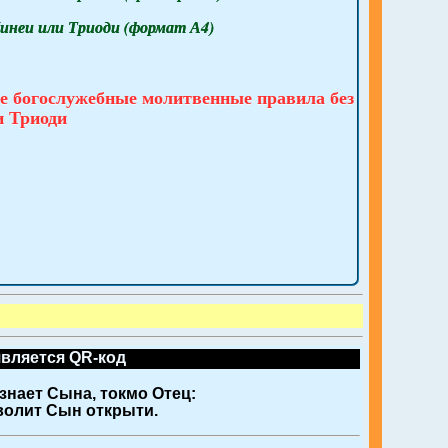
инеи или Триоди (формат А4)
 богослужебные молитвенные правила без
и Триоди
является QR-код
знает Сына, токмо Отец:
 волит Сын открыти.