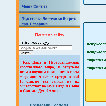
Мощи Святых
Подготовка Дивеево ко Встрече
прп. Серафима
Поиск по сайту
Вечернее д
Найти что-нибудь
Вечернее д
Искать!
Утреннее д
Как Царь и Первосвященник
собственного мира, я отпускаю
Утреннее д
всем живущим и жившим в моём
мире людям все их прегрешения!
И стираю все записи на их
мытарствах во Имя Отца и Сына
и Святаго Духа! Аминь.
Возвесели, Господи,