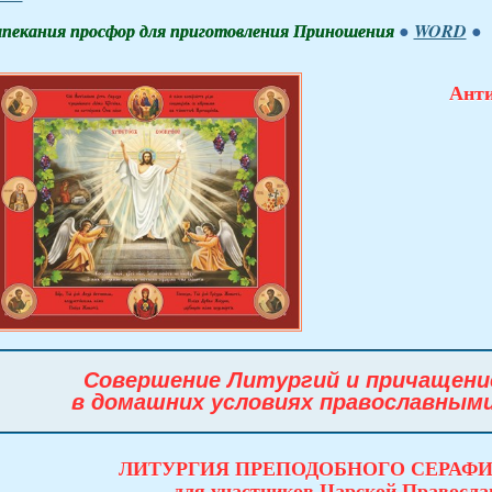
пекания просфор для приготовления Приношения
●
WORD
●
Анти
Совершение Литургий и причащен
в домашних условиях православным
ЛИТУРГИЯ ПРЕПОДОБНОГО СЕРАФ
для участников Царской Правосл