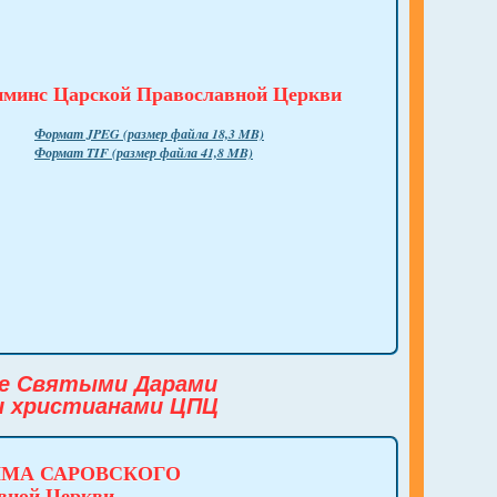
минс Царской Православной Церкви
Формат JPEG
(размер файла 18,3 MB)
Формат TIF
(размер файла 41,8 MB)
ие Святыми Дарами
и христианами ЦПЦ
ИМА САРОВСКОГО
авной Церкви