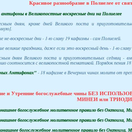
Красивое разнообразие в Полиелее от свя
антифоны в Великопостные воскресные дни на Полиелее
ресным дням, кроме дней Великого поста и приуготовитель
ную].
ые не-воскресные дни - 1-ю славу 19 кафизмы - сам Полиелей.
кие великие праздники, даже если это воскресный день - 1-ю слав
есным дням Великого поста и приуготовительных седмиц - в
шо соотносится с великопостной тематикой. Порядок пения 18 
ных Антифонах"
- 18 кафизме в Вечерних чинах молитв от пр
ние и Утренние богослужебные чины БЕЗ ИСПОЛЬЗ
МИНЕИ или ТРИОДИ
омашнее богослужебное молитвенное правило без Октоиха, М
омашнее богослужебное молитвенное правило без Октоиха, М
омашнее богослужебное молитвенное правило без Октоиха, М