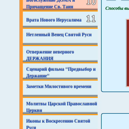
Причащение Св. Таин
Способы вы
Врата Нового Иерусалима
Нетленный Венец Святой Руси
Отвержение неверного
ДЕРЖАНИЯ
Сценарий фильма "Предвыбор и
Держание"
Заметки Милостивого времени
Молитвы Царской Православной
Церкви
Иконы к Воскресению Святой
Руси