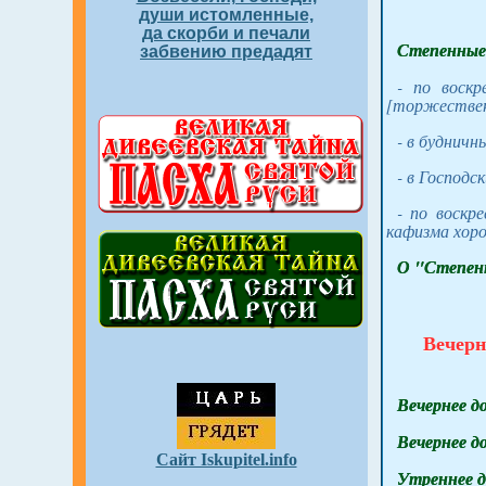
души истомленные,
да скорби и печали
Степенные 
забвению предадят
- по воск
[торжествен
- в будничн
- в Господс
- по воскр
кафизма хоро
О "Степен
Вечер
Вечернее д
Вечернее д
Сайт Iskupitel.info
Утреннее д