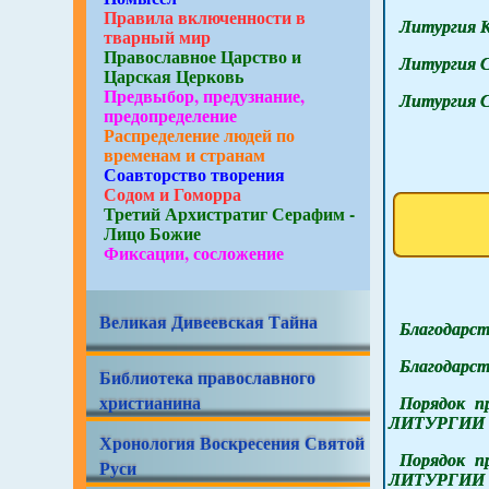
Правила включенности в
Литургия 
тварный мир
Православное Царство и
Литургия 
Царская Церковь
Предвыбор, предузнание,
Литургия 
предопределение
Распределение людей по
временам и странам
Соавторство творения
Содом и Гоморра
Третий Архистратиг Серафим -
Лицо Божие
Фиксации, сосложение
Великая Дивеевская Тайна
Благодарст
Благодарст
Библиотека православного
христианина
Порядок п
ЛИТУРГИИ (
Хронология Воскресения Святой
Порядок п
Руси
ЛИТУРГИИ (