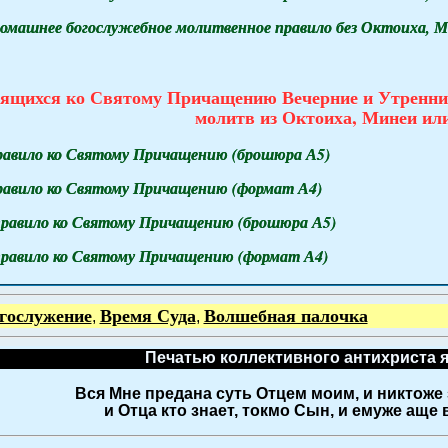
омашнее богослужебное молитвенное правило без Октоиха, М
вящихся ко Святому Причащению Вечерние и Утренние
молитв из Октоиха, Минеи ил
равило ко Святому Причащению (брошюра А5)
равило ко Святому Причащению (формат А4)
равило ко Святому Причащению (брошюра А5)
равило ко Святому Причащению (формат А4)
гослужение
Время Суда
Волшебная палочка
,
,
Печатью коллективного антихриста 
Вся Мне предана суть Отцем моим, и никтоже 
и Отца кто знает, токмо Сын, и емуже аще