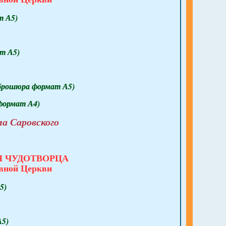
т А5)
т А5)
(брошюра формат А5)
формат А4)
а Саровского
Я ЧУДОТВОРЦА
авной Церкви
5)
5)