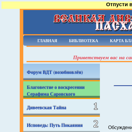
Отпусти 
ГЛАВНАЯ
БИБЛИОТЕКА
КАРТА БЛ
Приветствуем вас на са
Форум ВДТ (возобновлён)
Благовестие о воскресении
Серафима Саровского
Дивеевская Тайна
Исповедь: Путь Покаяния
Обсужден