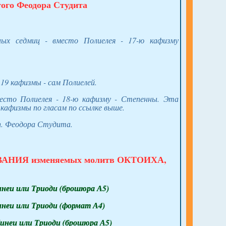
того Феодора Студита
ных седмиц - вместо Полиелея - 17-ю кафизму
у 19 кафизмы - сам Полиелей.
место Полиелея - 18-ю кафизму - Степенны. Эта
кафизмы по гласам по ссылке выше.
еп. Феодора Студита.
ОВАНИЯ изменяемых молитв ОКТОИХА,
инеи или Триоди (брошюра А5)
инеи или Триоди (формат А4)
инеи или Триоди (брошюра А5)