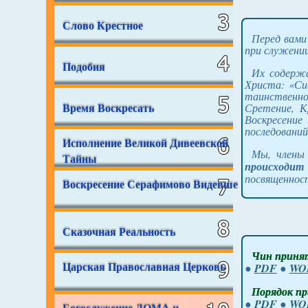
Слово Крестное
Перед вами
при служени
Подобия
Их содержа
Христа: «Си
таинственно
Время Воскресать
Сретение, К
Воскресение
последований
Исполнение Великой Дивеевской
Мы, члены
Тайны
происходит
посвященност
Воскресение Серафимово Видевше
Сказочная Реальность
Чин принят
Царская Православная Церковь
●
PDF
●
WO
Порядок пр
●
PDF
●
WO
Богослужение ДОМА и