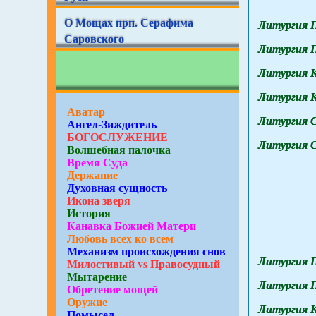
О Мощах прп. Серафима
Литургия 
Саровского
Литургия 
Литургия К
Литургия К
Аватар
Литургия С
Ангел-Зиждитель
БОГОСЛУЖЕНИЕ
Литургия С
Волшебная палочка
Время Суда
Держание
Духовная сущность
Икона зверя
История
Канавка Божией Матери
Любовь всех ко всем
Механизм происхождения снов
Литургия 
Милостивый vs Правосудный
Мытарение
Литургия 
Обретение мощей
Оружие
Литургия 
Помысел