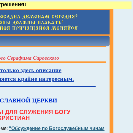
грешения!
ого Серафима Саровского
 только здесь описание
вляется крайне интересным.
ОСЛАВНОЙ ЦЕРКВИ
 ДЛЯ СЛУЖЕНИЯ БОГУ
ХРИСТИАН
еме:
"Обсуждение по Богослужебным чинам